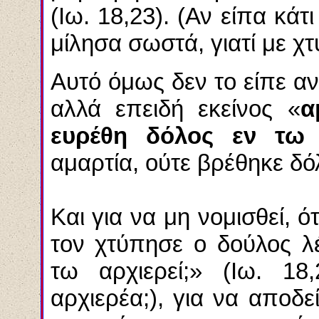
(Ιω. 18,23). (Αν είπα κά
μίλησα σωστά, γιατί με χτ
Αυτό όμως δεν το είπε α
αλλά επειδή εκείνος «
α
ευρέθη δόλος εν τω 
αμαρτία, ούτε βρέθηκε δό
Και για να μη νομισθεί, ό
τον χτύπησε ο δούλος λ
τω αρχιερεί;» (Ιω. 18,
αρχιερέα;), για να αποδε