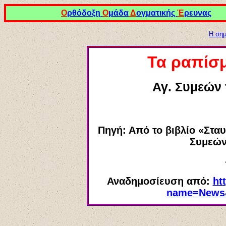
Ο
ρθόδοξη
Ο
μάδα
Δ
ογματικής
Έ
ρευνας
Η σημ
Τα ραπίσμ
Αγ. Συμεών
Πηγή: Α
πό το βιβλίο «
Στα
Συμεών
Αναδημοσίευση από:
ht
name=News&f