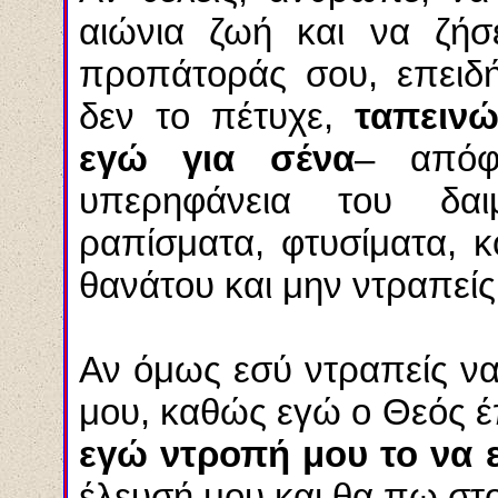
αιώνια ζωή και να ζήσ
προπάτοράς σου, επειδή
δεν το πέτυχε,
ταπειν
εγώ για σένα
– απόφ
υπερηφάνεια του δαι
ραπίσματα, φτυσίματα, κ
θανάτου και μην ντραπείς
Αν όμως εσύ ντραπείς να
μου, καθώς εγώ ο Θεός έ
εγώ ντροπή μου το να ε
έλευσή μου και θα πω στ