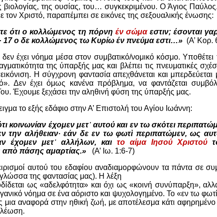
ς βιολογίας, της ουσίας, του… συγκεκριμένου. Ο Άγιος Παύλος
ε τον Χριστό, παραπέμπει σε εικόνες της σεξουαλικής ένωσης:
ατε ότι ο κολλώμενος τη πόρνη
έν σώμα
εστιν; έσονται γαρ
· 17 ο δε κολλώμενος τω Κυρίω έν πνεύμα εστι…»
(Α’ Κορ. 
δεν έχει νόημα μέσα στον συμβατικό/νομικό κόσμο. Υποθέτει 
γματικότητα της ύπαρξής μας και βλέπει τις πνευματικές σχέσε
πεικόνιση. Η σύγχρονη φαντασία απεχθάνεται και μπερδεύεται 
ό». Δεν έχει όμως κανένα πρόβλημα, να φαντάζεται συμβόλα
Του. Έχουμε ξεχάσει την αληθινή φύση της ύπαρξής μας.
ειγμα το εξής εδάφιο στην Α’ Επιστολή του Αγίου Ιωάννη:
τι κοινωνίαν έχομεν μετ᾿ αυτού και εν τω σκότει περιπατ
εν την αλήθειαν· εάν δε εν τω φωτὶ περιπατώμεν, ως αυτ
ίαν έχομεν μετ᾿ αλλήλων, και
το αίμα Ιησού Χριστού
το
ς απὸ πάσης αμαρτίας.»
(Α’ Ιω. 1:6-7)
ειρισμοί αυτού του εδαφίου αναδιαμορφώνουν τα πάντα σε σ
 γλώσσα της φαντασίας μας). Η λέξη
δίδεται ως «αδελφότητα» και όχι ως «κοινή συνύπαρξη», αλλά
γανικό νόημα σε ένα αόριστο και ψυχολογημένο. Το «εν τω φωτ
ς μια αναφορά στην ηθική ζωή, με αποτέλεσμα κάτι αφηρημένο ν
ιλέωση.