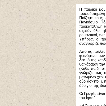
Η παιδική μου 
τροφοδοτημένη 
Παίζαμε τους 
Παγκόσμιο Πό
προκατάληψη τω
σχεδόν όλοι ή
ρομαντικοί, ενώ
Υπήρξαν οι τρ
αναγνώριζε πως
Από τις πολλές
φαινόμενο των
δεσμό της καρδ
θα χάραζαν την 
(Κάθε παιδί στ
γνώριζε πως ο
ματωμένο χέρι 
δύο άσχετοι με
δύο γιοι της ίδι
Οι Γραφές είναι
του Ιησού.
«Η ζωή είναι μέ