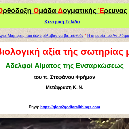
Ο
ρθόδοξη
Ο
μάδα
Δ
ογματικής
Έ
ρευνας
Κεντρική Σελίδα
Άγιοι Μάρτυρες που δεν πρόλαβαν να βαπτισθούν
*
Η σημασία του Αντιλύτρ
βιολογική αξία τής σωτηρίας 
Αδελφοί Αίματος της Ενσαρκώσεως
του π. Στεφάνου Φρήμαν
Μετάφραση Κ. Ν.
Πηγή:
https://glory2godforallthings.com