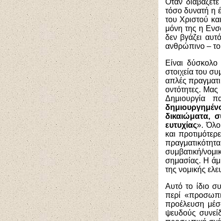
Όταν διαβάζετε
τόσο δυνατή η 
του Χριστού κ
μόνη της η Ενσ
δεν βγάζει αυτ
ανθρώπινο – το
Είναι δύσκολο
στοιχεία του συ
απλές πραγματι
οντότητες. Μας
Δημιουργία π
δημιουργημένο
δικαιώματα, σ
ευτυχίας
». Όλο
και προτιμότερ
πραγματικότητα
συμβατική/νομι
σημασίας. Η άμ
της νομικής ελε
Αυτό το ίδιο σ
περί «προσωπι
προέλευση μέσ
ψευδούς συνεί