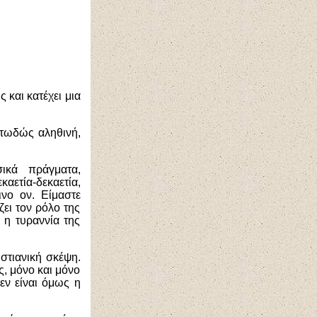
 και κατέχει μια
κτωδώς αληθινή,
ικά πράγματα,
αετία-δεκαετία,
νο ον. Είμαστε
ει τον ρόλο της
 η τυραννία της
ιστιανική σκέψη.
, μόνο και μόνο
εν είναι όμως η