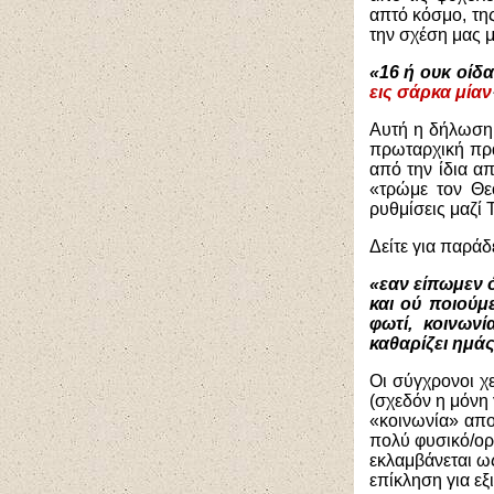
απτό κόσμο, τη
την σχέση μας μ
«16 ή ουκ οίδ
εις σάρκα μίαν
Αυτή η δήλωση 
πρωταρχική πρα
από την ίδια α
«τρώμε τον Θε
ρυθμίσεις μαζί 
Δείτε για παράδ
«
εαν είπωμεν ό
και ού ποιούμ
φωτί, κοινων
καθαρίζει ημά
Οι σύγχρονοι χ
(σχεδόν η μόνη
«κοινωνία» απο
πολύ φυσικό/ορ
εκλαμβάνεται ω
επίκληση για εξ