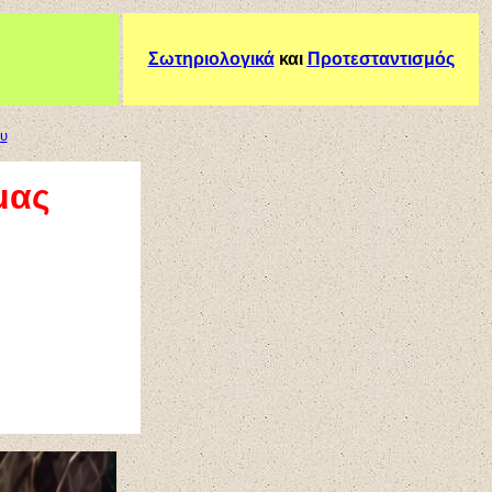
Σωτηριολογικά
και
Προτεσταντισμός
ου
μας