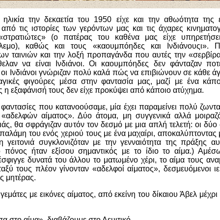
ηλικία την δεκαετία του 1950 είχε και την αθωότητα της 
από τις ιστορίες των γερόντων μας και τις άχαρες κινηματογρ
«στρατιώτες» (ο πατέρας του καθένα μας είχε υπηρετήσε
λεμο), καθώς και τους «καουμπόηδες και Ινδιάνουςι». 
ν ταινιών και την λοξή προπαγάνδα που αυτές την «σερβίρα
θελαν να είναι Ινδιάνοι. Οι καουμπόηδες δεν φάνταζαν ποτ
 οι Ινδιάνοι γνώριζαν πολύ καλά πώς να επιβιώνουν σε κάθε ά
αγικές φιγούρες μέσα στην φαντασία μας, μαζί με ένα κάπ
 η εξαφάνισή τους δεν είχε προκύψει από κάποιο ατύχημα.
 φαντασίες που κατανοούσαμε, μία έχει παραμείνει πολύ ζωνταν
 «αδελφών αίματος». Δύο άτομα, μη συγγενικά αλλά μοιραζ
ιάς, θα σφράγιζαν αυτόν τον δεσμό με μια απλή τελετή: οι δύο
παλάμη του ενός χεριού τους με ένα μαχαίρι, αποκαλύπτοντας 
η γειτονιά συγκλονιζόταν με την γενναιότητα της πράξης α
 πόνος ήταν εξίσου σημαντικός με το ίδιο το αίμα.) Αμέσω
έσφιγγε δυνατά του άλλου το ματωμένο χέρι, το αίμα τους αναμ
ταξύ τους πλέον γίνονταν «αδελφοί αίματος», δεσμευόμενοι 
ας μητέρας.
 γεμάτες με εικόνες αίματος, από εκείνη του δίκαιου Άβελ μέχρι 
σα στο αίμα», διαβάζουμε στο Λευιτικό.