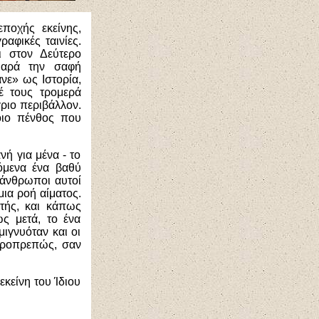
εποχής εκείνης,
αφικές ταινίες.
ι στον Δεύτερο
Παρά την σαφή
νε» ως Ιστορία,
έ τους τρομερά
γριο περιβάλλον.
οιο πένθος που
ή για μένα - το
όμενα ένα βαθύ
 άνθρωποι αυτοί
μια ροή αίματος.
υτής, και κάπως
ς μετά, το ένα
ιγνυόταν και οι
ιεροπρεπώς, σαν
εκείνη του Ίδιου