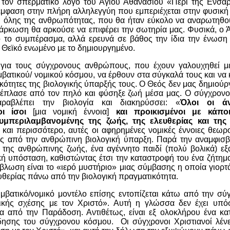
 τον σπερματικό λόγο του Αγίου Αθανάσιου «Περί της Ενσα
έμφαση στην πλήρη αλληλεγγύη που εμπεριέχεται στην φυσική
αι όλης της ανθρωπότητας, που θα ήταν εύκολο να αναρωτηθ
άρκωση θα αρκούσε να επιφέρει την σωτηρία μας. Φυσικά, ο 
ό το συμπέρασμα, αλλά ερευνά σε βάθος την ίδια την ένωση
 Θεϊκό ενωμένο με το δημιουργημένο.
 για τους σύγχρονους ανθρώπους, που έχουν γαλουχηθεί μ
μβατικού/ νομικού κόσμου, να έρθουν στα σύγκαλά τους και να
κότητες της βιολογικής ύπαρξής τους. Ο Θεός δεν μας δημιούρ
 έπλασε από τον πηλό και φύσηξε ζωή μέσα μας. Ο σύγχρονο
αραβλέπει την βιολογία και διακηρύσσει: «
Όλοι οι άν
ι ίσοι
[μια νομική έννοια]
και προικισμένοι με κάπο
υμπεριλαμβανομένης της ζωής, της ελευθερίας και της
 και περισσότερο, αυτές οι αφηρημένες νομικές έννοιες θεωρ
ες από την ανθρώπινη βιολογική ύπαρξη. Παρά την αναμφισβ
 της ανθρώπινης ζωής, ένα αγέννητο παιδί (πολύ βολικά) εξα
κή υπόσταση, καθιστώντας έτσι την καταστροφή του ένα ζήτημα
βλωση είναι το «ιερό μυστήριο» μιας σύμβασης η οποία γιορτά
υθερίας πάνω από την βιολογική πραγματικότητα.
υμβατικό/νομικό μοντέλο επίσης εντοπίζεται κάτω από την σύ
κής σχέσης με τον Χριστό». Αυτή η γλώσσα δεν έχει υπόσ
α από την Παράδοση. Αντιθέτως, είναι εξ ολοκλήρου ένα κα
δησης του σύγχρονου κόσμου. Οι σύγχρονοι Χριστιανοί λέν