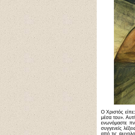
Ο Χριστός είπ
μέσα του». Αυτ
ενωνόμαστε πν
συγγενείς λέξε
από τις ψυχολο