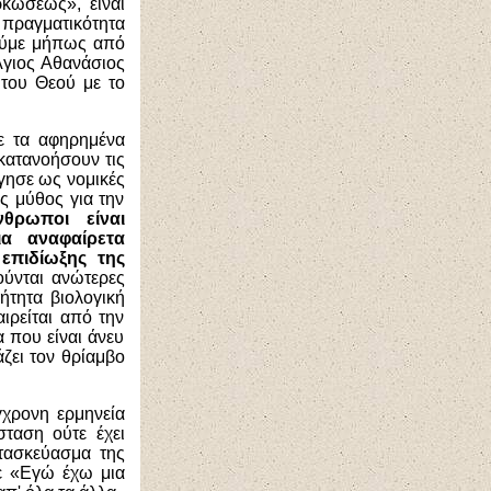
ρκώσεως», είναι
 πραγματικότητα
ούμε μήπως από
Άγιος Αθανάσιος
 του Θεού με το
ε τα αφηρημένα
 κατανοήσουν τις
γησε ως νομικές
ς μύθος για την
θρωποι είναι
ια αναφαίρετα
 επιδίωξης της
ούνται ανώτερες
ήτητα βιολογική
ιρείται από την
 που είναι άνευ
ζει τον θρίαμβο
γχρονη ερμηνεία
ταση ούτε έχει
τασκεύασμα της
ε «Εγώ έχω μια