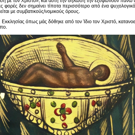
η με τον Χριστό», και αυτή την δήλωση την εξυψώνουν πάνω α
ες φορές δεν σημαίνει τίποτα περισσότερο από ένα ψυχολογικ
είται με συμβατικούς/νομικούς όρους.
 Εκκλησίας όπως μάς δόθηκε από τον Ίδιο τον Χριστό, κατανοεί
πο.