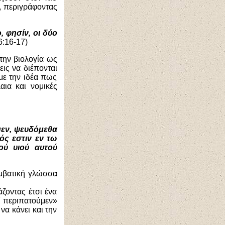
, περιγράφοντας
, φησίν, οι δύο
6:16-17)
την βιολογία ως
ις να διέπονται
με την ιδέα πως
ια και νομικές
ώμεν, ψευδόμεθα
ός εστιν εν τω
ύ υιού αυτού
υμβατική γλώσσα
ζοντας έτσι ένα
ί περιπατούμεν»
α κάνει και την