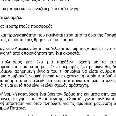
αίμα μπορεί και «φωνάζει» μέσα από την γη.
αι καθαρίζει.
 μιας ιεροπρεπούς προσφοράς.
α και πραγματικότητα που εκτείνεται πέρα από τα όρια της Γραφής
στις περισσότερες θρησκείες του κόσμου.
αγενών Αμερικανών της «αδελφότητας αίματος» μοιάζει ενστι
ανοητή από οποιονδήποτε την έχει ακουστά.
πολιτισμός μας έχει μια παράξενη σχέση με τα φυσ
μένου του σώματός μας. Ο νεωτερισμός έχει μετακινηθεί, δεκ
νόμενα αφηρημένη έννοια του τι σημαίνει να είσαι ανθρώπι
μια συμβατική, νομική έννοια των σχέσεων η οποία υποβαθμίζ
ένα κόσμο όπου η ελευθερία εκτιμάται πάνω απ’ όλα τα άλλα,
ά, είναι αυτό που είναι») είναι σχεδόν αβάσταχτη.
ή/νομική κατανόηση έχει βρει τον δρόμο της και μέσα στην χρ
ρονες αφηγήσεις της Ενσάρκωσης, ο Χριστός γίνεται άνθρωπος
ική
υπόσταση για όταν πληρώσει για τις αμαρτίες μας. Αυτή δ
ιμων Πατέρων.