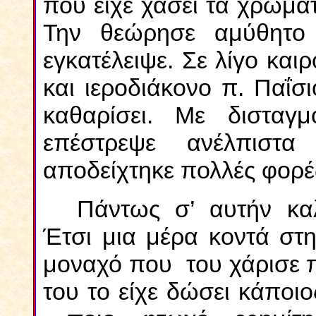
που είχε χάσει τα χρώμα
Την θεώρησε αμύθητο
εγκατέλειψε. Σε λίγο κα
και ιεροδιάκονο π. Παΐσ
καθαρίσει. Με δισταγ
επέστρεψε ανέλπιστ
αποδείχτηκε πολλές φορ
Πάντως σ’ αυτήν κα
Έτσι μια μέρα κοντά στ
μοναχό που του χάρισε π
του το είχε δώσει κάποιο