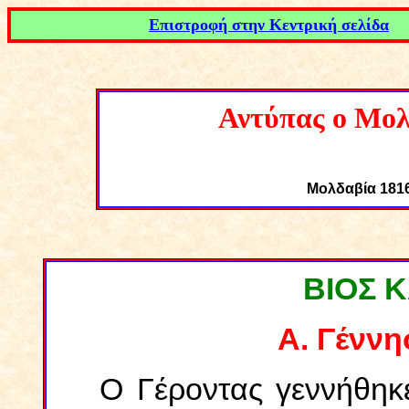
Επιστροφή στην Κεντρική σελίδα
Αντύπας ο Μολ
Μολδαβία
18
1
ΒΙΟΣ Κ
Α. Γέννη
Ο Γέροντας γεννήθηκ