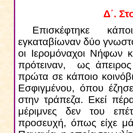
Δ΄. Σ
Επισκέφτηκε κάπ
εγκαταβίωναν δύο γνωστο
οι Ιερομόναχοι Νήφων κα
πρότειναν, ως άπειρος
πρώτα σε κάποιο κοινόβιο
Εσφιγμένου, όπου έζησε
στην τράπεζα. Εκεί πέρα
μέριμνες δεν του επέ
προσευχή, όπως είχε μά