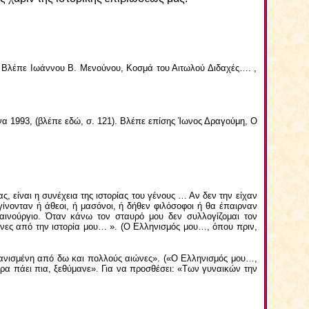
,2. Βλέπε Ιωάννου Β. Μενούνου, Κοσμά του Αιτωλού Διδαχές…. ,
να 1993, (βλέπε εδώ, σ. 121). Βλέπε επίσης Ίωνος Δραγούμη, Ο
 είναι η συνέχεια της ιστορίας του γένους … Αν δεν την είχαν
γίνονταν ή άθεοι, ή μασόνοι, ή δήθεν φιλόσοφοι ή θα έπαιρναν
αινούργιο. Όταν κάνω τον σταυρό μου δεν συλλογίζομαι τον
όνες από την ιστορία μου… ». (Ο Ελληνισμός μου…, όπου πριν,
γανισμένη από δω και πολλούς αιώνες». («Ο Ελληνισμός μου…,
τώρα πάει πια, ξεθύμανε». Για να προσθέσει: «Των γυναικών την