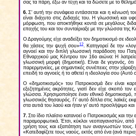
σας τα πάρη, έξω αν τύχη και τα δώσετε με το θέλημά
6.
Σ’ αυτή την συνάφεια εντάσσεται και η κένωσή το
είναι διάχυτο στις Διδαχές του. Η γλωσσική και υ
μόρφωση, που αποκτήθηκε κοντά σε μεγάλους διδα
εποχής του και τον συνταίριαξε με την γλώσσα της Κ
Ο Δραγούμης είχε αναδείξει τον δημοτικισμό σε ιδεολ
12
θα χάσεις την ψυχή σου»
. Κατηγορεί δε την «λο
αγνοεί και την διπλή γλωσσική παράδοση του Πατρ
Εθναρχικού μας Κέντρου τον 16ο αιώνα: Η λατρεία
γλωσσική μορφή (δημοτική). Είναι δε γεγονός, ότι
παρερμηνείες, με σημαντικές συνέπειες στην χάραξη 
επειδή το αγνοείς ή το αθετεί η ιδεολογία σου (Αυτό 
Ο «δημοτικισμός» του Πατροκοσμά δεν είναι καρ
εξεζητημένες ακρότητες, γιατί δεν είχε σκοπό το
γλώσσα. Χρησιμοποίησε έναν εθνικό δημοτικισμό, π
γλωσσικός θησαυρός. Γι’ αυτό δίπλα στις λαϊκές εκ
στα αυτιά του λαού και ήταν γι’ αυτό προσλήψιμο και
7.
Στο ίδιο πλαίσιο κατανοεί ο Πατροκοσμάς και τη
παραμορφωτικά. Έτσι, κύκλοι νεοπαγανιστών, από 
χρήση τους και εξαπάτηση των αναγνωστών τους. Π
«Κατεδαφίζετε τους ναούς, εκτός από ένα (ανά περιο