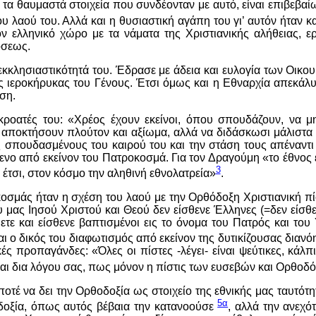
α τα θαυμαστά στοιχεία που συνδέονταν με αυτό, είναι επιβεβα
ου λαού του. Αλλά και η θυσιαστική αγάπη του γι’ αυτόν ήταν
 ελληνικό χώρο με τα νάματα της Χριστιανικής αλήθειας, ερ
όσεως.
κκλησιαστικότητά του. Έδρασε με άδεια και ευλογία των Οικο
ς ιεροκήρυκας του Γένους. Έτσι όμως και η Εθναρχία απεκάλυ
ση.
κροατές του: «Χρέος έχουν εκείνοι, όπου σπουδάζουν, να μ
 αποκτήσουν πλούτον και αξίωμα, αλλά να διδάσκωσι μάλιστα
ς σπουδασμένους του καιρού του και την στάση τους απέναντ
ενο από εκείνον του Πατροκοσμά. Για τον Δραγούμη «το έθνος ε
3
 έτσι, στον κόσμο την αληθινή εθνολατρεία»
.
άς ήταν η σχέση του λαού με την Ορθόδοξη Χριστιανική πίστη
μας Ιησού Χριστού και Θεού δεν είσθενε Έλληνες (=δεν είσθε ε
ύετε και είσθενε βαπτισμένοι εις το όνομα του Πατρός και του 
ίναι ο δικός του διαφωτισμός από εκείνον της δυτικίζουσας δι
κές προπαγάνδες: «Όλες οι πίστες -λέγει- είναι ψεύτικες, κάλπ
 και δια λόγου σας, πως μόνον η πίστις των ευσεβών και Ορθοδό
ποτέ να δει την Ορθοδοξία ως στοιχείο της εθνικής μας ταυτότη
5α
οδοξία, όπως αυτός βέβαια την κατανοούσε
, αλλά την ανεχό