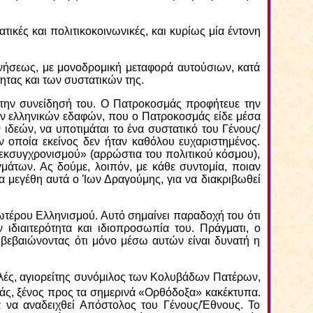
ικές και πολιτικοκοινωνικές, και κυρίως μία έντονη
νήσεως, με μονοδρομική μεταφορά αυτούσιων, κατά
ητας και των συστατικών της.
 στην συνείδησή του. Ο Πατροκοσμάς προφήτευε την
ων ελληνικών εδαφών, που ο Πατροκοσμάς είδε μέσα
ιδεών, να υποτιμάται το ένα συστατικό του Γένους/
ν οποία εκείνος δεν ήταν καθόλου ευχαριστημένος.
«εκσυγχρονισμού» (αρρώστια του πολιτικού κόσμου),
γμάτων. Ας δούμε, λοιπόν, με κάθε συντομία, ποιαν
α μεγέθη αυτά ο Ίων Δραγούμης, για να διακριβωθεί
τέρου Ελληνισμού. Αυτό σημαίνει παραδοχή του ότι
 ιδιαιτερότητα και ιδιοπροσωπία του. Πράγματι, ο
βεβαιώνοντας ότι μόνο μέσω αυτών είναι δυνατή η
λές, αγιορείτης συνόμιλος των Κολυβάδων Πατέρων,
άς, ξένος προς τα σημερινά «Ορθόδοξα» κακέκτυπα.
α να αναδειχθεί Απόστολος του Γένους/Έθνους. Το