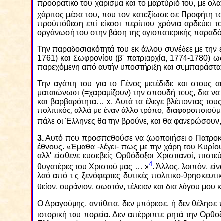
προορατικό του χάρισμα και το μαρτύριό του, με όλ
χάριτος μέσα του, που τον καταξίωσε σε Προφήτη τ
προϋπόθεση επί είκοσι περίπου χρόνια αρδεύει τον
οργάνωσή του στην βάση της αγιοπατερικής παραδ
Την παραδοσιακότητά του εκ άλλου συνέδεε με την ε
1761) και Σωφρονίου (β' πατριαρχία, 1774-1780) ω
παρεχόμενη από αυτήν υποστήριξη και συμπαράστα
Την αγάπη του για το Γένος μετέδιδε και στους α
ματαιώνωσι (=χαραμίζουν) την σπουδή τους, δια να
και βαρβαρότητα… ». Αυτά τα έλεγε βλέποντας του
πολιτικός, αλλά με έναν άλλο τρόπο, διαφοροποιούμ
πάλε οι Έλληνες θα την βρούνε, και θα φανερώσουν,
3.
Αυτό που προσπαθούσε να ζωοποιήσει ο Πατροκοσμ
έθνους. «Έμαθα -λέγει- πως με την χάρη του Κυρίου 
αλλ' είσθενε ευσεβείς Ορθόδοξοι Χριστιανοί, πιστε
4
θυγατέρες του Χριστού μας … »
. Άλλος, λοιπόν, ε
λαό από τις ξενόφερτες δυτικές πολιτικο-θρησκευτι
θείον, ουράνιον, σωστόν, τέλειον και δια λόγου μου
Ο Δραγούμης, αντίθετα, δεν μπόρεσε, ή δεν θέλησε 
ιστορική του πορεία. Δεν απέρριπτε ρητά την Ορθ