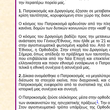
την περαιτέρω πορεία μας.
1.
Πατροκοσμάς και Δραγούμης έζησαν σε μεταβατικές
κρίση ταυτότητας, κορυφούμενη στον χώρο της διανο
Ο κόσμος του Πατροκοσμά αρδευόταν από την πλημ
κανόνα, δομών των δυτικών κοινωνιών στην «καθ’ ημ
Ο κόσμος του Δραγούμη βαδίζει προς την μετανεωτ
ανάσταση του Γένους/Έθνους, που ήλθε με το '21 
στην αγιοπνευματικά φωτισμένη καρδιά του. Από τη
Έθνους, η Ορθοδοξία. Στην εποχή του Δραγούμη εί
Σήμερα, όπως απέδειξε το πρόβλημα των ταυτοτήτων
που επιβάλλεται από την Νέα Εποχή και επεκτείνετ
ελληνικότητα και ποιον εθνισμό ενσάρκωνε ο Πατρο
τελικά η εθνική συνέχεια ή ασυνέχειά μας.
2.
Δίκαια ονομάσθηκε ο Πατροκοσμάς «ο μεγαλύτερο
διέσωσε τα στοιχεία εκείνα, που διαχρονικά, και
Πατροκοσμάς ενεφορείτο από τα συστατικά της ελ
ιστορική μας συνέχεια και συνοχή.
Ο Πατροκοσμάς ζούσε ολόκληρος μέσα στην ορθοδοξ
1
των ανακαινιστών της ησυχαστικής πράξεως
. Την 
Στον αγιοπνευματικό τρόπο υπάρξεως της Ορθοδοξ