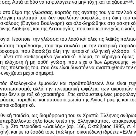
11
 σας. Αυτά τα δύο να τα φυλάγετε να μην τύχη και τα χάσετε»
.
υ στο θέμα της γλώσσας, καρπός της αγάπης του για τον λαό κ
φολογική απλότητά του δεν οφειλόταν ασφαλώς στη δική του αν
σκάλους (Ευγένιο Βούλγαρη) και ολοκληρώθηκε στο ασκητικό 
αινής Διαθήκης και της Λειτουργίας, που άκουε συνεχώς ο λαός
ογία. Ιεροποιεί την γλώσσα του λαού και όλες τις λαϊκές πολιτ
γιώτατη παράδοση», που την συνδέει με την πατερική παράδοσ
οκοσμά, που διασώζει όλη την ιστορική ελληνική γλώσσα. Κ
 μένει στο καθιερωμένο γλωσσικό ιδίωμα, το κήρυγμα όμως ω
 η ελάχιστη ή μη ορθή γνώση, που είχε ο Ίων Δραγούμης, γι
της πολιτικής του, που δεν είναι δυνατόν να αναπτυχθούν την σ
συνεχίζεται μέχρι σήμερα).
πός ιδεολογικών έμμονών και προϋποθέσεων. Δεν είναι τεχν
ν εντυπωσιασμό, αλλά την πνευματική ωφέλεια των ακροατών τ
ου δεν είχε ταξικό χαρακτήρα. Στις απλουστευμένες μορφολογ
φράσεις παραθέτει και αυτούσια χωρία της Αγίας Γραφής και τη
 εποικοδομητικό.
ν εθνική παιδεία, ως διαμόρφωση του εν Χριστώ Έλληνος ανθρώ
υπερβάλλοντα ζήλο ίσως υπέρ της Ελληνικότητος, κατακρεουργ
. χ. Στο περιοδικό «Δαυλός» (αρ. 166, Οκτώβριος 1995, σ. 4
χήν), και με τα έσοδά τους (πώληση οικοπέδων) ιδρύετε «Ελλην