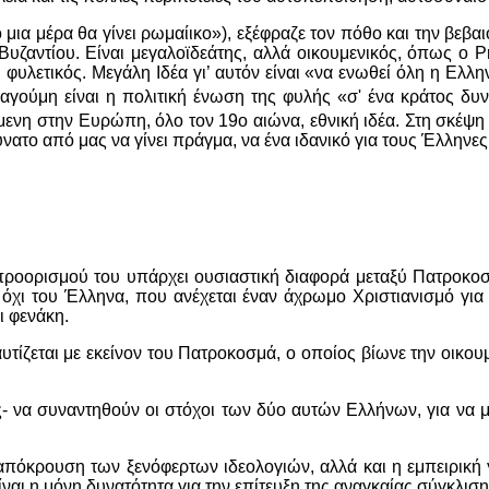
ια μέρα θα γίνει ρωμαίικο»), εξέφραζε τον πόθο και την βεβαι
Βυζαντίου. Είναι μεγαλοϊδεάτης, αλλά οικουμενικός, όπως ο
ι φυλετικός. Μεγάλη Ιδέα γι’ αυτόν είναι «να ενωθεί όλη η Ελλη
αγούμη είναι η πολιτική ένωση της φυλής «σ' ένα κράτος δυνα
ενη στην Ευρώπη, όλο τον 19ο αιώνα, εθνική ιδέα. Στη σκέψη τ
 αδύνατο από μας να γίνει πράγμα, να ένα ιδανικό για τους Έλλ
 προορισμού του υπάρχει ουσιαστική διαφορά μεταξύ Πατροκ
όχι του Έλληνα, που ανέχεται έναν άχρωμο Χριστιανισμό για 
ι φενάκη.
τίζεται με εκείνον του Πατροκοσμά, ο οποίος βίωνε την οικο
- να συναντηθούν οι στόχοι των δύο αυτών Ελλήνων, για να 
 απόκρουση των ξενόφερτων ιδεολογιών, αλλά και η εμπειρικ
ναι η μόνη δυνατότητα για την επίτευξη της αναγκαίας σύγκλιση