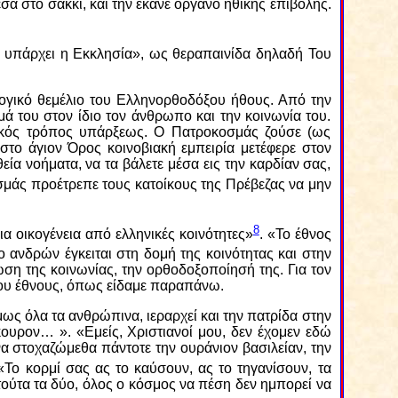
έσα στο σακκί, και την έκανε όργανο ηθικής επιβολής.
 να υπάρχει η Εκκλησία», ως θεραπαινίδα δηλαδή Του
ογικό θεμέλιο του Ελληνορθοδόξου ήθους. Από την
 του στον ίδιο τον άνθρωπο και την κοινωνία του.
ικός τρόπος υπάρξεως. Ο Πατροκοσμάς ζούσε (ως
στο άγιον Όρος κοινοβιακή εμπειρία μετέφερε στον
εία νοήματα, να τα βάλετε μέσα εις την καρδίαν σας,
σμάς προέτρεπε τους κατοίκους της Πρέβεζας να μην
8
α οικογένεια από ελληνικές κοινότητες»
. «Το έθνος
 ανδρών έγκειται στη δομή της κοινότητας και στην
ωση της κοινωνίας, την ορθοδοξοποίησή της. Για τον
 του έθνους, όπως είδαμε παραπάνω.
ως όλα τα ανθρώπινα, ιεραρχεί και την πατρίδα στην
κουρον… ». «Εμείς, Χριστιανοί μου, δεν έχομεν εδώ
να στοχαζώμεθα πάντοτε την ουράνιον βασιλείαν, την
«Το κορμί σας ας το καύσουν, ας το τηγανίσουν, τα
Ετούτα τα δύο, όλος ο κόσμος να πέση δεν ημπορεί να