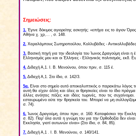
Σημειώσεις:
1.
Έγινε δόκιμος αγιορείτης ασκητής: «επήγα εις το άγιον Όρο
Αθήνα χ. χρ,… , σ. 148.
2.
Χαραλάμπους Σωτηροπούλου, Κολλυβάδες - Αντικολλυβάδες, Α
3.
Βασική πηγή για την ιδεολογία του Ίωνος Δραγούμη είναι η 
Ελληνισμός μου και οι Έλληνες - Ελληνικός πολιτισμός, εκδ. Ε
4.
Διδαχή Α,1. Ι. Β. Μενούνου, όπου πριν, σ. 115 έ.
5.
Διδαχή Α,1. Στο ίδιο, σ. 142/3.
5α.
Είναι στο σημείο αυτό αποκαλυπτικός ο παρακάτω λόγος του
αυτή θα είχαν άλλη και όλες οι θρησκείες είναι το ίδιο πράγ
άλλες ανόητες πόζες και ιδέες τωρινές, που τις συχαίνομ
εσταυρωμένο ούτε την θρησκεία του. Μπορεί να μη συλλογίζομ
σ. 74).
6.
Ίωνος Δραγούμη, όπου πριν, σ. 160. Καταφάσκει την Εκκλησ
σ. 82). Παρ' όλα αυτά η γνώμη του για την Ορθοδοξία δεν είνα
Εκκλησία, γιατί αυτωνών είναι» (Στο ίδιο, σ. 84, 85).
7.
Διδαχή Α,1 . Ι. Β. Μενούνου, σ. 140/141.