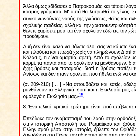
Άλλα όμως εδίδασκε ο Πατροκοσμάς και τέτοιοι λόγοι 
κόσμος γράμματα. Μ' αυτά θα λυτρωθεί το γένος. Σ
συγκοινωνούντες ναούς της γνώσεως, θείας και ανθ
σχολικής παιδείας, αλλά και την χριστοκεντρικότητά 
θέλετε χαρίσετέ μου και ένα σχολείον εδώ εις την χ
προκόψουν.
Αμή δεν είναι καλά να βάλετε όλοι σας να κάμετε έ
και πλούσια και πτωχά χωρίς να πληρώνουν; Διατί από 
Κόλασις, τι είναι αμαρτία, αρετή. Από το σχολείον μαν
κορμί, τα πάντα από το σχολείον τα μανθάνομεν, δι
έχης βρύσες και ποταμούς, διατί η βρύσις ποτίζει τ
Ανίσως και δεν ήτανε σχολεία, που ήθελα εγώ να σας 
(σ. 209-210) [… ] «Να σπουδάζετε και εσείς, αδελ
μανθάνουν τα Ελληνικά, διατί και η Εκκλησία μας ε
15
ομολογά η Εκκλησία μας»
.
8.
Ένα τελικό, κριτικό, ερώτημα είναι: πού απέβλεπε
Ε
πεδίωκε τον αναβαπτισμό του λαού στην ορθοδοξο
στην ιστορική Αποστολή του Ρωμαίικου και ζούσ
Ελληνισμού μέσα στην ιστορία, έβλεπε τον Ορθόδ
ξαναδώσει στο Γένος την αδυνατισμένη από την δουλ