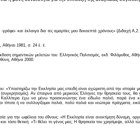
ς -γράφει- και έκλαιγα δια τες αμαρτίες μου δεκαεπτά χρόνους» (Διδαχή Α
θήναι 1981, σ. 24 έ. έ.
έκδοση σημαντικών μελετών του: Ελληνικός Πολιτισμός, εκδ. Φιλόμυθος, Αθή
υθύνη, Αθήνα 2000.
: «Υποστηρίζω την Εκκλησία μας επειδή είναι αχώριστη από την ιστορία μας,
μα (συγκρητισμός). Αν έπαιρνα από μερικούς Έλληνες την θρησκεία τους, θα 
αι. Καλλίτερα έχω να μένω προσκυνώντας ένα είδωλο παλιό, παρά ένα κ
αι τίποτε ή να συλλογίζομαι παλιά, πολύ παλιά και νεώτερα πράγματα, εικ
ία για την ωφέλεια του έθνους: «Η Εκκλησία είναι ανεκτίμητη δύναμη, ορ
ι και τόσο θετική: «Τι θέλει το γένος μας; Η θρησκεία του χρησίμεψε, αλλά 