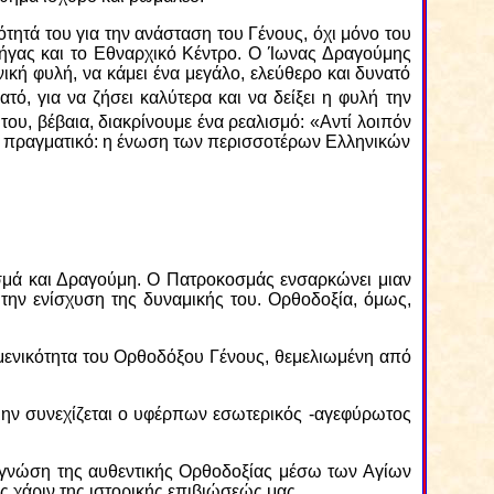
ότητά του για την ανάσταση του Γένους, όχι μόνο του
 Ρήγας και το Εθναρχικό Κέντρο. Ο Ίωνας Δραγούμης
νική φυλή, να κάμει ένα μεγάλο, ελεύθερο και δυνατό
τό, για να ζήσει καλύτερα και να δείξει η φυλή την
ου, βέβαια, διακρίνουμε ένα ρεαλισμό: «Αντί λοιπόν
ηνες πραγματικό: η ένωση των περισσοτέρων Ελληνικών
οσμά και Δραγούμη. Ο Πατροκοσμάς ενσαρκώνει μιαν
την ενίσχυση της δυναμικής του. Ορθοδοξία, όμως,
υμενικότητα του Ορθοδόξου Γένους, θεμελιωμένη από
μην συνεχίζεται ο υφέρπων εσωτερικός -αγεφύρωτος
ή γνώση της αυθεντικής Ορθοδοξίας μέσω των Αγίων
ς χάριν της ιστορικής επιβιώσεώς μας.