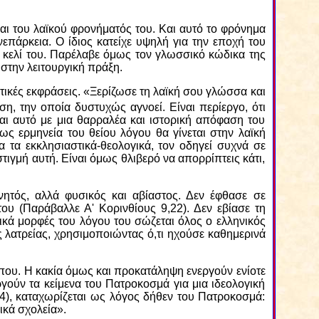
αι του λαϊκού φρονήματός του. Και αυτό το φρόνημα
επάρκεια. Ο ίδιος κατείχε υψηλή για την εποχή του
κελί του. Παρέλαβε όμως τον γλωσσικό κώδικα της
 στην λειτουργική πράξη.
ιστικές εκφράσεις. «Ξερίζωσε τη λαϊκή σου γλώσσα και
η, την οποία δυστυχώς αγνοεί. Είναι περίεργο, ότι
αι αυτό με μια θαρραλέα και ιστορική απόφαση του
ς ερμηνεία του θείου λόγου θα γίνεται στην λαϊκή
α τα εκκλησιαστικά-θεολογικά, τον οδηγεί συχνά σε
τιγμή αυτή. Είναι όμως θλιβερό να απορρίπτεις κάτι,
ητός, αλλά φυσικός και αβίαστος. Δεν έφθασε σε
ου (Παράβαλλε Α' Κορινθίους 9,22). Δεν εβίασε τη
ικά μορφές του λόγου του σώζεται όλος ο ελληνικός
ς λατρείας, χρησιμοποιώντας ό,τι ηχούσε καθημερινά
που. Η κακία όμως και προκατάληψη ενεργούν ενίοτε
ούν τα κείμενα του Πατροκοσμά για μια ιδεολογική
4), καταχωρίζεται ως λόγος δήθεν του Πατροκοσμά:
ικά σχολεία».