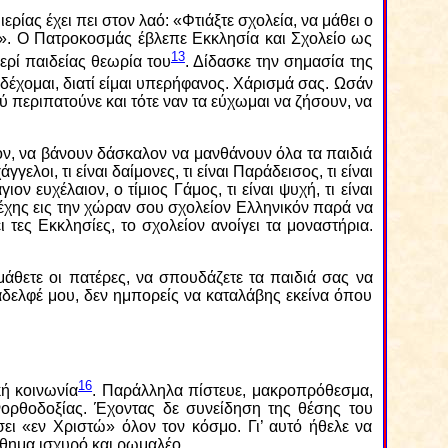
ρίας έχει πει στον λαό: «Φτιάξτε σχολεία, να μάθει ο
ίο». Ο Πατροκοσμάς έβλεπε Εκκλησία και Σχολείο ως
13
ερί παιδείας θεωρία του
. Δίδασκε την σημασία της
δέχομαι, διατί είμαι υπερήφανος. Χάρισμά σας. Ωσάν
ύ περιπατούνε και τότε ναν τα εύχωμαι να ζήσουν, να
ίον, να βάνουν δάσκαλον να μανθάνουν όλα τα παιδιά
λοι, τι είναι δαίμονες, τι είναι Παράδεισος, τι είναι
ιον ευχέλαιον, ο τίμιος Γάμος, τι είναι ψυχή, τι είναι
 έχης εις την χώραν σου σχολείον Ελληνικόν παρά να
ι τες Εκκλησίες, το σχολείον ανοίγει τα μοναστήρια.
μάθετε οι πατέρες, να σπουδάζετε τα παιδιά σας να
 αδελφέ μου, δεν ημπορείς να καταλάβης εκείνα όπου
16
κή κοινωνία
. Παράλληλα πίστευε, μακροπρόθεσμα,
ορθοδοξίας. Έχοντας δε συνείδηση της θέσης του
ι «εν Χριστώ» όλον τον κόσμο. Γι’ αυτό ήθελε να
σθημα ισχυρό και ρωμαλέο.