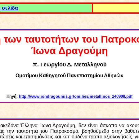
 σελίδα
ή των ταυτοτήτων του Πατροκ
Ίωνα Δραγούμη
π. Γεωργίου Δ. Μεταλληνού
Ομοτίμου Καθηγητού Πανεπιστημίου Αθηνών
Πηγή:
http://www.iondragoumis.gr/omilies/metallinos_240908.pdf
Μακεδόνα Έλληνα Ίωνα Δραγούμη, δεν είναι άσκοπο να ακουστ
 την ταυτότητα του Πατροκοσμά, βοηθούμεθα στην βαθύτερη
ώσεις και επισημάνσεις και κατ' ουδένα τρόπο αξιολογήσεις,