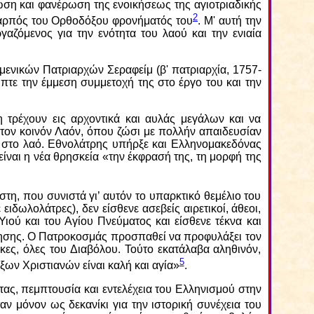
ίωση και φανέρωση της ενοικήσεως της αγιοτριαδικής
2
 καρπός του Ορθοδόξου φρονήματός του
. Μ' αυτή την
γαζόμενος για την ενότητα του λαού και την ενιαία
υμενικών Πατριαρχών Σεραφείμ (β' πατριαρχία, 1757-
πτε την έμμεση συμμετοχή της στο έργο του και την
η τρέχουν εις αρχοντικά και αυλάς μεγάλων και να
 τον κοινόν Λαόν, όπου ζώσι με πολλήν απαιδευσίαν
ι στο λαό. Εθνολάτρης υπήρξε και Ελληνομακεδόνας
ίναι η νέα θρησκεία «την έκφρασή της, τη μορφή της
, που συνιστά γι’ αυτόν το υπαρκτικό θεμέλιο του
ιδωλολάτρες), δεν είσθενε ασεβείς αιρετικοί, άθεοι,
Υιού και του Αγίου Πνεύματος και είσθενε τέκνα και
ανόησης. Ο Πατροκοσμάς προσπαθεί να προφυλάξει τον
ικες, όλες του Διαβόλου. Τούτο εκατάλαβα αληθινόν,
5
ξων Χριστιανών είναι καλή και αγία»
.
τας, πεμπτουσία και εντελέχεια του Ελληνισμού στην
ταν μόνον ως δεκανίκι για την ιστορική συνέχεια του