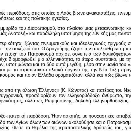
 περιόδους, στις οποίες ο Λαός βίωνε ανακατατάξεις, πνευματ
ήσεως και της πολιτικής ηγεσίας.
μυρίδα του Διαφωτισμού, στο πλαίσιο μιας μετακενωτικής κι
άς Ανατολή» και παράλληλη υποτίμηση της εθνικής μας ταυτότ
ερικότητα, ζώντας πνευματικούς και ιδεολογικούς τριγμούς
και την συνέχειά του. Ο Δραγούμης έζησε την απελευθέρωση τ
ν εποχή του Πατροκοσμά άρχισε, συνεπεία των δυτικόφερτων 
χε διαμορφωθεί μία ελληνικότητα, το έτερο συστατικό, με τη
, υποτιμώνται και τα δύο αυτά μεγέθη, μέσα στην μανία του 
αι με το στρατιωτικο-πολιτικό όργανό της την Νέα Τάξη πρα
κοσμάς και ποιαν Ελλάδα οραματιζόταν, αλλά και πώς βίωνε τ
ς από την άλωση Έλληνας» (Κ. Κώνστας) και πατέρας του Νεω
 συγχρονικά, προσδιορίζουν τον ελληνορθόδοξο άνθρωπο, την
ληνικότητας, αλλά ως Ρωμηοσύνης, δηλαδή ελληνορθοδοξίας, 
ο-πατερική παράδοση. Ήταν ασκητής, με ησυχαστικές καταβο
οδό των Αγίων όλων των αιώνων ακολούθησε και ο Πατροκοσμ
ίας έθεσε τα θεμέλια της ιεραποστολικής δράσεώς του, γι