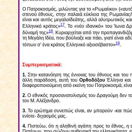
Ο Πατροκοσμάς, μιλώντας για το «Ρωμαίικο» («αυτό μ
στενού έθνους, στην παλαιά εύκλεια της Ρωμανίας/
είναι και αυτός μεγαλοϊδεάτης, αλλά αλυτρωτικός κα
17
Ελληνικό κράτος»
. Το «νέο ιδανικό» του Ίωνα Δρ
18
δύναμή της»
. Κυριαρχείται από την προπαγανδιζόμ
τη Μεγάλη Ιδέα, που βούλιαξε και πάει, γιατί είναι
19
τόπων σ' ένα κράτος Ελληνικό αξιοσέβαστο»
.
Συμπερασματικά:
1.
Στην κατανόηση της έννοιας του έθνους και του
άλλη παράδοση, αυτή του
Ορθοδόξου
Έλληνα και 
διαφοροποιούμενη από εκείνη του Πατροκοσμά, είνα
2.
Ο εθνικός προσανατολισμός του Δραγούμη δεν ταυ
τον Μ. Αλέξανδρο.
3.
Το ερώτημα συνεπώς είναι, αν μπορούν -και πώς
ενίοτε- διχασμός μας.
4.
Πιστεύω, ότι η αληθινή αγάπη προς το έθνος, η
Πατέρων, που σώζουν αυθεντικά την ελληνικότητα, εί