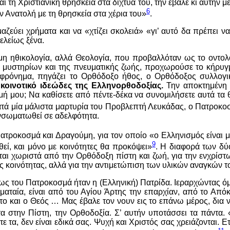
 τη Χριστιανική θρησκεία στα δίχτυα του, την έβαλε κι αυτήν μ
6
 Ανατολή με τη θρησκεία στα χέρια του»
.
μαζεύει χρήματα και να «χτίζει σκολειά» «γι’ αυτό δα πρέπει
ελείως ξένα.
η ηθικολογία, αλλά Θεολογία, που προβαλλόταν ως το οντολ
μυστηρίων και της πνευματικής ζωής, προχωρούσε το κήρυγμά
ε φρόνημα, πηγάζει το Ορθόδοξο ήθος, ο Ορθόδοξος συλλογ
 κοινοτικό ιδεώδες της Ελληνορθοδοξίας.
Την αποκτημένη 
μή μου; Να καθίσετε από πέντε-δέκα να συνομιλήσετε αυτά τα θ
ατά μία μάλιστα μαρτυρία του Προβλεπτή Λευκάδας, ο Πατροκο
 ενσωματωθεί σε αδελφότητα.
ατροκοσμά και Δραγούμη, για τον οποίο «ο Ελληνισμός είναι μι
9
εί, και μόνο με κοινότητες θα προκόψει»
. Η διαφορά των δύο
ίται χωριστά από την Ορθόδοξη πίστη και ζωή, για την ενχρίστ
ης κοινότητας, αλλά για την αντιμετώπιση των υλικών αναγκών
εως του Πατροκοσμά ήταν η (Ελληνική) Πατρίδα. Ιεραρχώντας όμ
 ματαία, είναι από του Αγίου Άρτης την επαρχίαν, από το Από
το και ο Θεός … Μας έβαλε τον νουν εις το επάνω μέρος, δια 
τα στην Πίστη, την Ορθοδοξία. Σ’ αυτήν υποτάσσει τα πάντα. 
 τα, δεν είναι εδικά σας. Ψυχή και Χριστός σας χρειάζονται. 