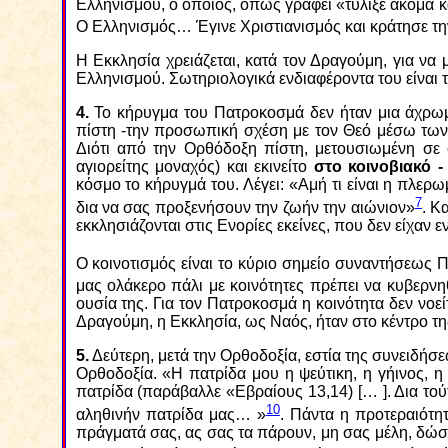
Ελληνισμού, ο οποίος, όπως γράφει «τύλιξε ακόμα και
Ο Ελληνισμός… Έγινε Χριστιανισμός και κράτησε την
Η Εκκλησία χρειάζεται, κατά τον Δραγούμη, για να 
Ελληνισμού. Σωτηριολογικά ενδιαφέροντα του είναι τ
4.
Το κήρυγμα του Πατροκοσμά δεν ήταν μια άχρωμ
πίστη -την προσωπική σχέση με τον Θεό μέσω των 
Διότι από την Ορθόδοξη πίστη, μετουσιωμένη σ
αγιορείτης μοναχός) και εκινείτο
στο κοινοβιακό -
κόσμο το κήρυγμά του. Λέγει: «Αμή τι είναι η πλερω
7
δια να σας προξενήσουν την ζωήν την αιώνιον»
. Κ
εκκλησιάζονται στις Ενορίες εκείνες, που δεν είχαν
Ο κοινοτισμός είναι το κύριο σημείο συναντήσεως Π
μας ολάκερο πάλι με κοινότητες πρέπει να κυβερνηθ
ουσία της. Για τον Πατροκοσμά η κοινότητα δεν νοε
Δραγούμη, η Εκκλησία, ως Ναός, ήταν στο κέντρο τ
5.
Δεύτερη, μετά την Ορθοδοξία, εστία της συνειδήσ
Ορθοδοξία. «Η πατρίδα μου η ψεύτικη, η γήινος, η
πατρίδα (παράβαλλε «Εβραίους 13,14) [… ]. Δια τού
10
αληθινήν πατρίδα μας… »
. Πάντα η προτεραιότη
πράγματά σας, ας σας τα πάρουν, μη σας μέλη, δώστε