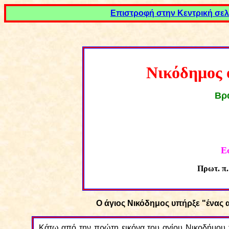
Επιστροφή στην Κεντρική σελ
Νικόδημος ο
Βρ
Ε
Πρωτ. π
Ο άγιος Νικόδημος υπήρξε "
ένας 
Κάτω από την πρώτη εικόνα του αγίου Νικοδήμου 