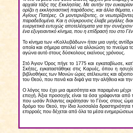
αρχαία τάξις της Εκκλησίας. Με αυτήν την ευκαιρία
ορίζει η εκκλησιαστική παράδοσις, και άλλα θέματα
Αγίους Πατέρες. Οι μοντερνίζοντες, οι νεωτερίζο
παραδεδομένα. Και η σύγκρουσις έλαβε μεγάλες διασ
ευεργετικά ευτυχώς αποτελέσματα για την συνέχισιν
ένα εξυγειαντικό κίνημα, που η επίδρασή του στο Γέ
Το κίνημα των «Κολλυβάδων» ήταν μια υγιής αντίδρα
οποία και σήμερα απειλεί να αλλοιώση το πνεύμα 
αγώνα αυτό στους δύσκολους εκείνους χρόνους.
Στό Άγιον Όρος πήγε το 1775 και εγκαταβίωσε, κατ
Σκήτες, εγκαταστάθηκε στις Καρυές, όπου η ησυχί
βιβλιοθήκες των Μονών ώρες ατέλειωτες και αξιοπο
του Θεού, που πεινά και διψά για την αλήθεια και τη
Ο λόγος του έχει μια αμεσότητα και παραμένει μέχρι
εποχή. Άξια προσοχής είναι τα όσα γράφονται από 
που ωσάν Άτλαντες εκράτησαν το Γένος στους ώμου
δρόμο του Θεού, την ίδια λυσσαλέα δραστηριότητα τ
επιρροές που δέχεται από όλα τα μέσα ενημερώσεως.