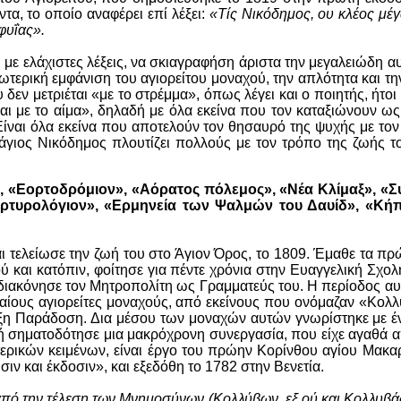
α, το οποίο αναφέρει επί λέξει:
«Τίς Νικόδημος, ου κλέος μέγ
φυΐας».
ε ελάχιστες λέξεις, να σκιαγραφήση άριστα την μεγαλειώδη 
ωτερική εμφάνιση του αγιορείτου μοναχού, την απλότητα και 
υ δεν μετριέται «με το στρέμμα», όπως λέγει και ο ποιητής, ήτ
 και με το αίμα», δηλαδή με όλα εκείνα που τον καταξιώνουν 
 Είναι όλα εκείνα που αποτελούν τον θησαυρό της ψυχής με τον
ο άγιος Νικόδημος πλουτίζει πολλούς με τον τρόπο της ζωής τ
 «Εορτοδρόμιον», «Αόρατος πόλεμος», «Νέα Κλίμαξ», «Συμ
τυρολόγιον», «Ερμηνεία των Ψαλμών του Δαυίδ», «Κή
ι τελείωσε την ζωή του στο Άγιον Όρος, το 1809. Έμαθε τα πρ
 και κατόπιν, φοίτησε για πέντε χρόνια στην Ευαγγελική Σχο
α διακόνησε τον Μητροπολίτη ως Γραμματεύς του. Η περίοδος αυ
ουδαίους αγιορείτες μοναχούς, από εκείνους που ονόμαζαν «Κο
ξη Παράδοση. Δια μέσου των μοναχών αυτών γνωρίστηκε με έ
σηματοδότησε μια μακρόχρονη συνεργασία, που είχε αγαθά απ
ερικών κειμένων, είναι έργο του πρώην Κορίνθου αγίου Μακαρ
 και έκδοσιν», και εξεδόθη το 1782 στην Βενετία.
από την τέλεση των Μνημοσύνων (Κολλύβων, εξ ού και Κολλυβάδε