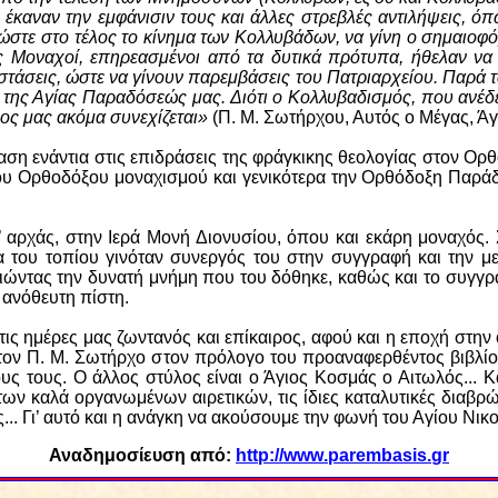
ν έκαναν την εμφάνισιν τους και άλλες στρεβλές αντιλήψεις, 
, ώστε στο τέλος το κίνημα των Κολλυβάδων, να γίνη ο σημαιο
ντες Μοναχοί, επηρεασμένοι από τα δυτικά πρότυπα, ήθελαν
τάσεις, ώστε να γίνουν παρεμβάσεις του Πατριαρχείου. Παρά τα
 της Αγίας Παραδόσεώς μας. Διότι ο Κολλυβαδισμός, που ανέδε
νος μας ακόμα συνεχίζεται»
(Π. Μ. Σωτήρχου, Αυτός ο Μέγας, Άγι
ση ενάντια στις επιδράσεις της φράγκικης θεολογίας στον Ορθ
του Ορθοδόξου μοναχισμού και γενικότερα την Ορθόδοξη Παρ
’ αρχάς, στην Ιερά Μονή Διονυσίου, όπου και εκάρη μοναχός.
α του τοπίου γινόταν συνεργός του στην συγγραφή και την με
ιώντας την δυνατή μνήμη που του δόθηκε, καθώς και το συγγ
ν ανόθευτη πίστη.
 τις ημέρες μας ζωντανός και επίκαιρος, αφού και η εποχή στην 
τον Π. Μ. Σωτήρχο στον πρόλογο του προαναφερθέντος βιβλίου
ς τους. Ο άλλος στύλος είναι ο Άγιος Κοσμάς ο Αιτωλός... 
ων καλά οργανωμένων αιρετικών, τις ίδιες καταλυτικές διαβρώ
.. Γι’ αυτό και η ανάγκη να ακούσουμε την φωνή του Αγίου Νικ
Αναδημοσίευση
από:
http
://
www
.
parembasis
.
gr