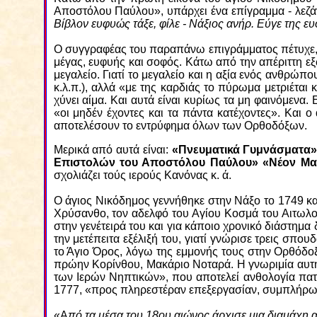
Αποστόλου Παύλου», υπάρχει ένα επίγραμμα - λεζάντ
Βίβλον ευφυώς τάξε, φίλε - Νάξιος ανήρ. Εύγε της ευ
Ο συγγραφέας του παραπάνω επιγράμματος πέτυχε, μ
μέγας, ευφυής και σοφός. Κάτω από την απέριττη εξ
μεγαλείο. Γιατί το μεγαλείο και η αξία ενός ανθρώπο
κ.λ.π.), αλλά «με της καρδιάς το πύρωμα μετριέται
χύνει αίμα. Και αυτά είναι κυρίως τα μη φαινόμενα.
«οι μηδέν έχοντες και τα πάντα κατέχοντες». Και 
αποτελέσουν το εντρύφημα όλων των Ορθοδόξων.
Μερικά από αυτά είναι:
«Πνευματικά Γυμνάσματα»,
Επιστολών του Αποστόλου Παύλου» «Νέον Μαρ
σχολιάζει τούς ιερούς Κανόνας κ. ά.
Ο άγιος Νικόδημος γεννήθηκε στην Νάξο το 1749 κα
Χρύσανθο, τον αδελφό του Αγίου Κοσμά του Αιτωλού
στην γενέτειρά του και για κάποιο χρονικό διάστημ
την μετέπειτα εξέλιξή του, γιατί γνώρισε τρεις σπ
το Άγιο Όρος, λόγω της εμμονής τους στην Ορθόδο
πρώην Κορίνθου, Μακάριο Νοταρά. Η γνωριμία αυτή 
των Ιερών Νηπτικών», που αποτελεί ανθολογία πατ
1777, «προς πληρεστέραν επεξεργασίαν, συμπλήρωσιν
«Α
πό τα μέσα του 18ου αιώνος άρχισε μια διαμάχη 