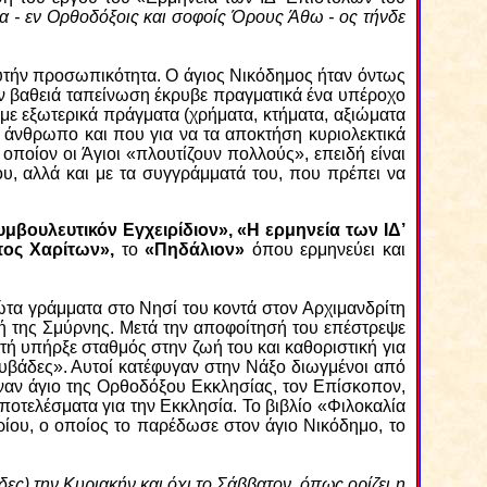
α - εν Ορθοδόξοις και σοφοίς Όρους Άθω - ος τήνδε
αυτήν προσωπικότητα. Ο άγιος Νικόδημος ήταν όντως
την βαθειά ταπείνωση έκρυβε πραγματικά ένα υπέροχο
οι με εξωτερικά πράγματα (χρήματα, κτήματα, αξιώματα
ως άνθρωπο και που για να τα αποκτήση κυριολεκτικά
 οποίον οι Άγιοι «πλουτίζουν πολλούς», επειδή είναι
ου, αλλά και με τα συγγράμματά του, που πρέπει να
βουλευτικόν Εγχειρίδιον», «Η ερμηνεία των ΙΔ’
πος Χαρίτων»,
το
«Πηδάλιον»
όπου ερμηνεύει και
ώτα γράμματα στο Νησί του κοντά στον Αρχιμανδρίτη
λή της Σμύρνης. Μετά την αποφοίτησή του επέστρεψε
τή υπήρξε σταθμός στην ζωή του και καθοριστική για
λλυβάδες». Αυτοί κατέφυγαν στην Νάξο διωγμένοι από
ναν άγιο της Ορθοδόξου Εκκλησίας, τον Επίσκοπον,
οτελέσματα για την Εκκλησία. Το βιβλίο «Φιλοκαλία
ίου, ο οποίος το παρέδωσε στον άγιο Νικόδημο, το
ς) την Κυριακήν και όχι το Σάββατον, όπως ορίζει η