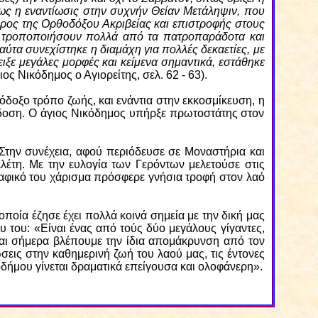
όπως η εναντίωσις στην συχνήν Θείαν Μετάληψιν, που
φόρος της Ορθοδόξου Ακριβείας και επιστροφής στους
 να τροποποιήσουν πολλά από τα πατροπαράδοτα και
ύτα συνεχίστηκε η διαμάχη για πολλές δεκαετίες, με
ιξε μεγάλες μορφές και κείμενα σημαντικά, εστάθηκε
ος Νικόδημος ο Αγιορείτης, σελ. 62 - 63).
όδοξο τρόπο ζωής, και ενάντια στην εκκοσμίκευση, η
άδοση. Ο άγιος Νικόδημος υπήρξε πρωτοστάτης στον
 Στην συνέχεια, αφού περιόδευσε σε Μοναστήρια και
λέτη. Με την ευλογία των Γερόντων μελετούσε στις
ραφικό του χάρισμα πρόσφερε γνήσια τροφή στον λαό
οποία έζησε έχει πολλά κοινά σημεία με την δική μας
 του: «Είναι ένας από τούς δύο μεγάλους γίγαντες,
Και σήμερα βλέπουμε την ίδια απομάκρυνση από τον
σεις στην καθημερινή ζωή του λαού μας, τις έντονες
οδήμου γίνεται δραματικά επείγουσα και ολοφάνερη».