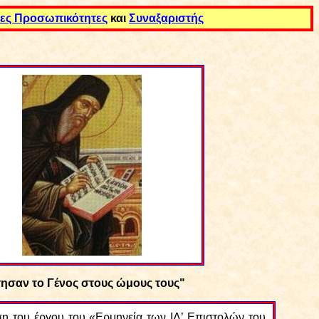
ες Προσωπικότητε
ς
και
Συναξαριστής
τησαν το Γένος στους ώμους τους"
η του έργου του «Ερμηνεία των ΙΔ’ Επιστολών του