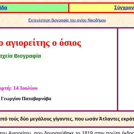
ίδα
Σ
ύγχρον
Εκτενέστερη βιογραφία του αγίου Νικοδήμου
 αγιορείτης ο όσιος
αχεία Βιογραφία
ορτή:
14
Ιουλίου
. Γεωργίου Παπαβαρνάβα
από τούς δύο μεγάλους γίγαντες, που ωσάν Άτλαντες εκρά
του Αγιορείτου, που δημοσιεύθηκε το 1819 στην πρώτη έκδοσ