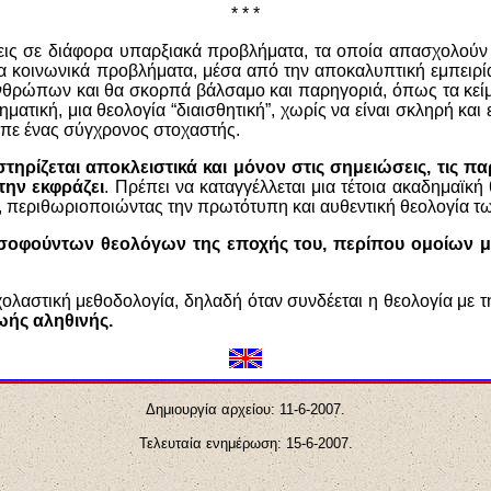
* * *
εις σε διάφορα υπαρξιακά προβλήματα, τα οποία απασχολούν
ια κοινωνικά προβλήματα, μέσα από την αποκαλυπτική εμπειρία
θρώπων και θα σκορπά βάλσαμο και παρηγοριά, όπως τα κείμε
ηματική, μια θεολογία “διαισθητική”, χωρίς να είναι σκληρή κα
ίπε ένας σύγχρονος στοχαστής.
τηρίζεται αποκλειστικά και μόνον στις σημειώσεις, τις π
την εκφράζει
. Πρέπει να καταγγέλλεται μια τέτοια ακαδημαϊκή
, περιθωριοποιώντας την πρωτότυπη και αυθεντική θεολογία τ
οσοφούντων θεολόγων της εποχής του, περίπου ομοίων με
σχολαστική μεθοδολογία, δηλαδή όταν συνδέεται η θεολογία με τ
ωής αληθινής.
Δημιουργία αρχείου: 11-6-200
7
.
Τελευταία ενημέρωση: 15-6-200
7
.