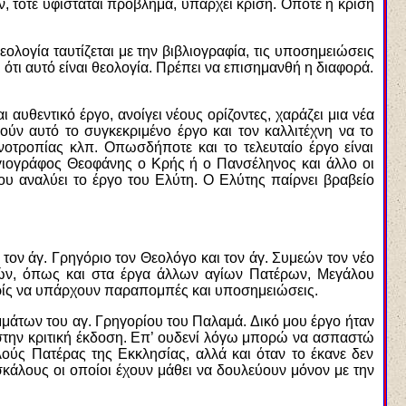
 τότε υφίσταται πρόβλημα, υπάρχει κρίση. Οπότε η κρίση
ολογία ταυτίζεται με την βιβλιογραφία, τις υποσημειώσεις
 ότι αυτό είναι θεολογία. Πρέπει να επισημανθή η διαφορά.
αυθεντικό έργο, ανοίγει νέους ορίζοντες, χαράζει μια νέα
ούν αυτό το συγκεκριμένο έργο και τον καλλιτέχνη να το
νοτροπίας κλπ. Οπωσδήποτε και το τελευταίο έργο είναι
 αγιογράφος Θεοφάνης ο Κρής ή ο Πανσέληνος και άλλο οι
ου αναλύει το έργο του Ελύτη. Ο Ελύτης παίρνει βραβείο
ον άγ. Γρηγόριο τον Θεολόγο και τον άγ. Συμεών τον νέο
φών, όπως και στα έργα άλλων αγίων Πατέρων, Μεγάλου
ωρίς να υπάρχουν παραπομπές και υποσημειώσεις.
μμάτων του αγ. Γρηγορίου του Παλαμά. Δικό μου έργο ήταν
 στην κριτική έκδοση. Επ’ ουδενί λόγω μπορώ να ασπαστώ
ύς Πατέρας της Εκκλησίας, αλλά και όταν το έκανε δεν
κάλους οι οποίοι έχουν μάθει να δουλεύουν μόνον με την