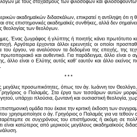
λόγων με τους στοχασμούς των φιλοσόφων και φιλοσοφούντων,
ρικών ακαδημαϊκών διδασκάλων, επικρατεί η αντίληψη ότι η θε
αι στις επιστημονικές ακαδημαϊκές συνθήκες, αλλά δεν σημαίνει
ης θεολογίας των θεολόγων.
ήμες. Ένας ζωγράφος ή γλύπτης ή ποιητής κάνει πρωτότυπο και 
ποχή. Αργότερα έρχονται άλλοι ερευνητές οι οποίοι προσπαθ
α του έργου, να αναλύσουν τα δεδομένα της εποχής, της τεχ
ι πρωτοποριακό και αυθεντικό. Για παράδειγμα, άλλο είναι ο
, άλλο είναι ο Ελύτης αυτός καθ’ εαυτόν και άλλο εκείνος π
.
* * *
 μεγάλες προσωπικότητες, όπως τον άγ. Ιωάννη τον Θεολόγο, τ
. Γρηγόριος ο Παλαμάς. Στα έργα των τεσσάρων αυτών μορ
ογητού, υπάρχει πλούσια, ζωντανή και ουσιαστική θεολογία, χ
α επιστημονική ομάδα που έκανε την κριτική έκδοση των συγγρα
που χρησιμοποίησε ο άγ. Γρηγόριος ο Παλαμάς για να τεθούν
 παρέπεμπε σε συγχρόνους του επιστήμονας ή ακόμη σε πολλο
ι είναι κατώτερος από μερικούς μεγάλους ακαδημαϊκούς διδασ
ανάλυση.