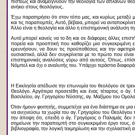
πίστεως και αναμειγνύουν την θεολογία των απλανών θεο
ανήκει στους θεολόγους.
Έχω παρατηρήσει ότι στον τόπο μας, και κυρίως μεταξύ με
και τις παραπομπές. Αυτό, βέβαια, μπορεί να ανταποκρίνετ
Άλλο είναι η θεολογία και άλλο η επιστημονική ανάλυση τ
Αυτό μπορεί κανείς να το δη και σε διάφορες άλλες επιστ
πορεία και προοπτική που καθορίζει μια συγκεκριμένη ε
ερευνήσουν, να δουν τις προϋποθέσεις και την αφετηρί
ουσιαστικό, αλλά δεν συγκρίνεται με το πρώτο που είνα
επιστημονικές αναλύσεις γύρω από αυτούς. Όπως, επίσης
Νόμπελ και όχι ο αναλυτής του. Υπάρχει τεράστια διαφορά
Η Εκκλησία απέδωσε την επωνυμία του θεολόγου σε τρεις
Θεολόγο. Αργότερα προσετέθη και ένας τέταρτος ο άγ
Βασιλείου, αγ. Γρηγορίου Νύσσης, αγ. Μαξίμου του Ομολ
Όταν ήμουν φοιτητής, συμμετείχα για ένα διάστημα σε μι
να ανιχνεύσω τα χωρία του αγ. Γρηγορίου του Θεολόγου 
την άποψη ότι, επειδή ο άγ. Γρηγόριος ο Παλαμάς δεν
σημείωνε την παραπομπή στο συγκεκριμένο έργο τους, ότ
βιβλιογραφία, την λογική τεκμηρίωση και την σχολαστική 