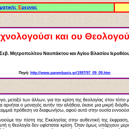
ματικής
Έ
ρευνας
εχνολογούσι και ου Θεολογού
Σεβ. Μητροπολίτου Ναυπάκτου και Αγίου Βλασίου Ιεροθέο
Πηγή:
http://www.parembasis.gr/1997/97_09_09.htm
όγο, μεταξύ των άλλων, για την κρίση της θεολογίας στον τόπο
α αρνήται ο μοναχός αυτήν την αλήθεια, έκανε μια μικρή διόρθω
α καμμιά πρόθεση να διαφωνήσω, αφού αυτό στην ουσία εννοούσ
νοούμε την πίστη της Εκκλησίας στην αυθεντική της έκφραση
 η θεολογία δεν υφίσταται κρίση. Όταν όμως υπάρχουν μερικο