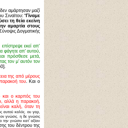
υ δεν αμάρτησαν μαζί
υ Σιναϊτου: “
Γίναμε
ει τη θεία εκείνη
την αμαρτία στους
, Σύνοψις Δογματικής
 επίστρεψε εκεί απ’
ρα φάγητε απ’ αυτού,
και πρόσθεσε μετά,
ας τον μ’ αυτόν τον
0].
εια της από μέρους
 παρακοή του
. Και ο
ό και ο καρπός του
υ, αλλά η παρακοή.
ίναι καλή,
όταν τη
ς αυτού καλός. ου γαρ,
νον γνώσις. η δε γνώσις
ο την γνώσιν κατ' αξίαν
σης του δέντρου της