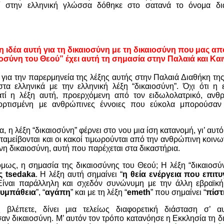
ί στην ελληνική γλώσσα δόθηκε στο σατανά το όνομα διά
η ιδέα αυτή για τη δικαιοσύνη με τη δικαιοσύνη που μας α
οσύνη του Θεού” έχει αυτή τη σημασία στην Παλαιά και Κα
για την παρερμηνεία της λέξης αυτής στην Παλαιά Διαθήκη τη
τα ελληνικά με την ελληνική λέξη “δικαιοσύνη”. Όχι ότι η ε
ατί η λέξη αυτή, προερχόμενη από τον ειδωλολατρικό, ανθρ
φορτισμένη με ανθρώπινες έννοιες που εύκολα μπορούσα
α, η λέξη “δικαιοσύνη” φέρνει στο νου μια ίση κατανομή, γι’ αυτό
νταμείβονται και οι κακοί τιμωρούνται από την ανθρώπινη κοινω
νη δικαιοσύνη, αυτή που παρέχεται στα δικαστήρια.
όμως, η σημασία της δικαιοσύνης του Θεού; Η λέξη “δικαιοσύ
ς tsedaka
. Η λέξη αυτή σημαίνει “
η θεία ενέργεια που επιτ
 Είναι παράλληλη και σχεδόν συνώνυμη με την άλλη εβραϊκή
υμπάθεια
”, “
αγάπη
” και με τη λέξη “
emeth
” που σημαίνει “
πίστ
 βλέπετε, δίνει μια τελείως διαφορετική διάσταση σ’
αν δικαιοσύνη. Μ’ αυτόν τον τρόπο κατανόησε η Εκκλησία τη δ