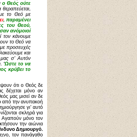
ι
ο Θεός ούτε
 θεραπεύεται,
υμε το Θεό με
ει
, παραμένει
ες του Θεού,
 σαν ανόμοιοί
ί τον κάνουμε
νουν το Θεό να
 με προσευχές
ολακεύουμε και
 μας σ’ Αυτόν
ύ.
‘
Ωστε το να
ιος κρύβει το
ψουν ότι ο Θεός δε
ας δέχεται μόνο αν
εός μας μισεί αν δε
ο από την ανυπακοή
ημιούργησε γι’ αυτό
νίζονται σκληρά για
. Αγαπούν μόνο τον
κτήσουν την αιώνια
κίνδυνο Δημιουργό.
αχνο, τον πανάγαθο