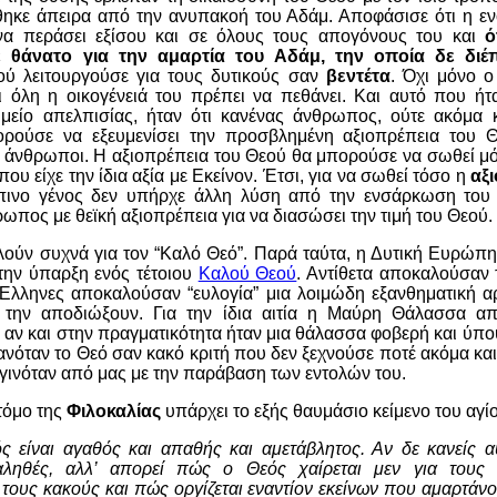
κε άπειρα από την ανυπακοή του Αδάμ. Αποφάσισε ότι η ε
να περάσει εξίσου και σε όλους τους απογόνους του και
ό
 θάνατο για την αμαρτία του Αδάμ, την οποία δε διέπ
ού λειτουργούσε για τους δυτικούς σαν
βεντέτα
. Όχι μόνο 
 όλη η οικογένειά του πρέπει να πεθάνει. Και αυτό που ήτα
μείο απελπισίας, ήταν ότι κανένας άνθρωπος, ούτε ακόμα 
ορούσε να εξευμενίσει την προσβλημένη αξιοπρέπεια του Θ
οι άνθρωποι. Η αξιοπρέπεια του Θεού θα μπορούσε να σωθεί μ
ου είχε την ίδια αξία με Εκείνον. Έτσι, για να σωθεί τόσο η
αξ
πινο γένος δεν υπήρχε άλλη λύση από την ενσάρκωση του 
ρωπος με θεϊκή αξιοπρέπεια για να διασώσει την τιμή του Θεού.
ιλούν συχνά για τον “Καλό Θεό”. Παρά ταύτα, η Δυτική Ευρώπη
την ύπαρξη ενός τέτοιου
Καλού Θεού
. Αντίθετα αποκαλούσαν 
 Έλληνες αποκαλούσαν “ευλογία” μια λοιμώδη εξανθηματική αρ
α την αποδιώξουν. Για την ίδια αιτία η Μαύρη Θάλασσα απ
, αν και στην πραγματικότητα ήταν μια θάλασσα φοβερή και ύπο
ανόταν το Θεό σαν κακό κριτή που δεν ξεχνούσε ποτέ ακόμα κα
γινόταν από μας με την παράβαση των εντολών του.
τόμο της
Φιλοκαλίας
υπάρχει το εξής θαυμάσιο κείμενο του αγί
ς είναι αγαθός και απαθής και αμετάβλητος. Αν δε κανείς α
αληθές, αλλ’ απορεί πώς ο Θεός χαίρεται μεν για τους
τους κακούς και πώς οργίζεται εναντίον εκείνων που αμαρτάνο