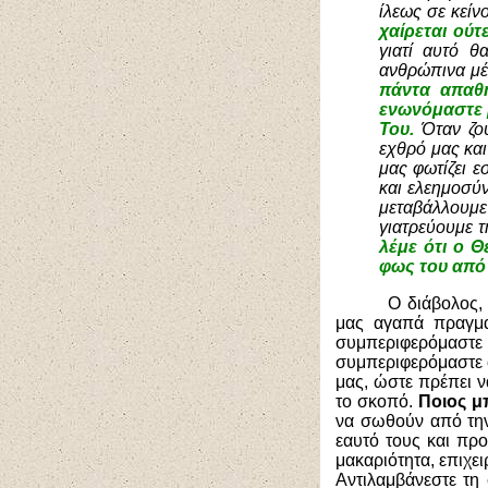
ίλεως σε κείν
χαίρεται ούτ
γιατί αυτό θ
ανθρώπινα μ
πάντα απαθή
ενωνόμαστε μ
Του.
Όταν ζού
εχθρό μας και
μας φωτίζει 
και ελεημοσύν
μεταβάλλουμε
γιατρεύουμε 
λέμε ότι ο Θ
φως του από
Ο διάβολος,
μας αγαπά πραγματ
συμπεριφερόμαστε ό
συμπεριφερόμαστε 
μας, ώστε πρέπει ν
το σκοπό.
Ποιος μ
να σωθούν από την
εαυτό τους και πρ
μακαριότητα, επιχε
Αντιλαμβάνεστε τη