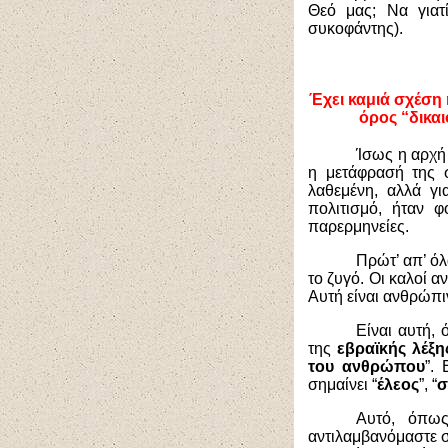
Θεό μας; Να γιατ
συκοφάντης).
Έχει καμιά σχέση 
όρος “δικαι
Ίσως η αρχή 
η μετάφρασή της σ
λαθεμένη, αλλά γι
πολιτισμό, ήταν 
παρερμηνείες.
Πρώτ’ απ’ όλ
το ζυγό. Οι καλοί α
Αυτή είναι ανθρώπι
Είναι αυτή, 
της
εβραϊκής λέξη
του ανθρώπου
”.
σημαίνει “
έλεος
”, “
σ
Αυτό, όπως
αντιλαμβανόμαστε σ