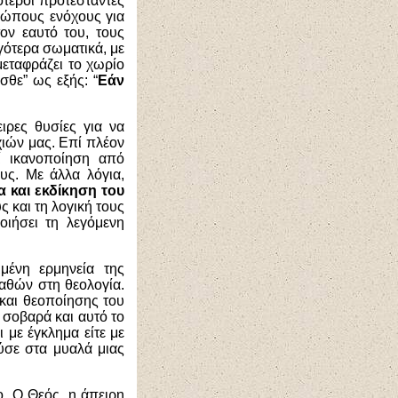
ότεροι προτεστάντες
ρώπους ενόχους για
ον εαυτό του, τους
γότερα σωματικά, με
μεταφράζει το χωρίο
σθε” ως εξής: “
Εάν
ιρες θυσίες για να
χιών μας. Επί πλέον
εί ικανοποίηση από
ς. Με άλλα λόγια,
α
και εκδίκηση του
ς και τη λογική τους
οιήσει τη λεγόμενη
μμένη ερμηνεία της
αθών στη θεολογία.
και θεοποίησης του
 σοβαρά και αυτό το
 με έγκλημα είτε με
ύσε στα μυαλά μιας
ο. Ο Θεός, η άπειρη