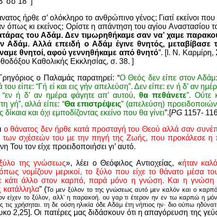
Β' σσ 18 ]
θάνατος ήρθε σ’ ολόκληρο το ανθρώπινο γένος; Γιατί εκείνοι πο
ν όπως κι εκείνος; Ορίστε η απάντηση του αγίου Αναστασίου το
ατάρας του Αδάμ. Δεν τιμωρηθήκαμε σαν να’ χαμε παρακούσ
ον Αδάμ. Αλλά επειδή ο Αδάμ έγινε θνητός, μεταβίβασε 
ίναμε θνητοί, αφού γεννηθήκαμε από θνητό
”. [Ι. Ν. Καρμίρη
ρθοδόξου Καθολικής Εκκλησίας
,
σ. 38. ]
 Γρηγόριος ο Παλαμάς παρατηρεί: “
Ο Θεός δεν είπε στον Αδάμ:
του είπε: “Γή εί και εις γήν απελεύση”. Δεν είπε: εν ή δ’ αν ημέ
 “εν ή δ’ αν ημέρα φάγητε απ’ αυτού,
θα πεθάνετε
”. Ούτε 
η γή”, αλλά είπε: “
Θα επιστρέψεις
” (απελεύση) προειδοποιώντ
 δίκαια και όχι εμποδίζοντας εκείνο που θα γίνει
”.[
PG
1157- 116
ι
ο θάνατος δεν ήρθε κατά προσταγή του Θεού αλλά σαν συνέπ
 των σχέσεών του με την πηγή της Ζωής, που προκάλεσε η
η Του τον είχε προειδοποιήσει γι’ αυτό.
 ξύλο της γνώσεως
», λέει ο Θεόφιλος Αντιοχείας, «
ήταν καλ
 όπως νομίζουν μερικοί, το ξύλο που είχε το θάνατο μέσα το
ε
κάτι άλλο στον καρπό, παρά μόνο η γνώση. Και η γνώση ε
ς κατάλληλα
” (
Το μεν ξύλον το της γνώσεως αυτό μεν καλόν και ο καρπό
τον είχεν το ξύλον, αλλ' η παρακοή. ου γαρ τι έτερον ην εν τω καρπώ η μό
ς τις χρήσηται. τη δε ούση ηλικία όδε Αδάμ έτη νήπιος ην· διο ούπω ηδύνατ
υκο 2,25]. Οι πατέρες μας διδάσκουν ότι η απαγόρευση της γεύ