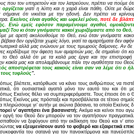
ους που τον υπηρετούν και τον λατρεύουν, πρέπει να πούμε ότ
ε οργίζεται
γιατί η λύπη και η χαρά είναι πάθη. Ούτε με δώρα
α σήμαινε ότι νικιέται με την ηδονή. Δεν πρέπει να κρίνο
έτρα.
Εκείνος είναι αγαθός και ωφελεί μόνο,
ποτέ δε βλάπτ
ς. Ενώ εμείς εφόσον παραμένουμε αγαθοί, ομοιάζοντ
αζί Του κι όταν γινόμαστε κακοί χωριζόμαστε από το Θεό,
με με αρετή ακολουθούμε το Θεό, ενώ όταν γινόμαστε κακο
 βέβαια δεν οργίζεται χωρίς λόγο, γιατί τα αμαρτήματα δεν αφή
εσωτερικά αλλά μας ενώνουν με τους τιμωρούς δαίμονες. Αν δε
ες κερδίζουμε την άφεση των αμαρτιών μας, δε σημαίνει ότι κ
 το Θεό αλλά ότι με τα καλά μας έργα και την επιστροφή
την κακία μας και απολαμβάνουμε πάλι την αγαθότητα του Θεο
εός αποστρέφεται τους κακούς είναι σαν να λέμε ότι ο ήλ
 τους τυφλούς
”.
 όπως βλέπετε, κατόρθωσε να κάνει τους ανθρώπους να πιστέ
ικά, ότι ουσιαστικά αγαπά μόνο τον εαυτό του και ότι μ
πως Εκείνος θέλει να συμπεριφερόμαστε. Τους έπεισε ότι ο Θ
όπως Εκείνος μας πρόσταξε και προσβάλλεται σε τέτοιο σημεί
α πληρώσουμε γι’ αυτήν με αιώνια βάσανα, τα οποία Εκείνος δ
πορεί ν’ αγαπήσει ένα βασανιστή;
Ακόμα και κείνοι που αγω
 οργή του Θεού δεν μπορούν να τον αγαπήσουν πραγματικά
οσπαθούν να ξεφύγουν από την εκδίκηση του Θεού και ν’ απο
ιρώντας
να εξευμενίσουν αυτό το φοβερό και εξαιρετικά επι
 συκοφαντία του σατανά για τον πανοικτίρμονα και πανεύσπλ