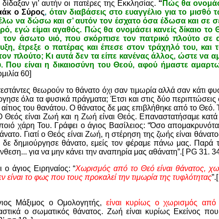
 δίδαξαν γι’ αυτήν οι πατέρες της Εκκλησίας.
“
Πώς θα ονομάσ
σαάκ ο Σύρος
,
όταν διαβάσεις στο ευαγγέλιο για το μισθό 
 θέλω να δώσω και σ’ αυτόν τον έσχατο όσα έδωσα και σε σ
ηρό, εγώ είμαι αγαθός. Πώς θα ονομάσει κανείς δίκαιο το 
α τον άσωτο υιό, που σκόρπισε τον πατρικό πλούτο σε α
νυξη, έτρεξε ο πατέρας και έπεσε στον τράχηλό του, και 
ον πλούτο; Κι αυτά δεν τα είπε κανένας άλλος, ώστε να 
ου. Που είναι η δικαιοσύνη του Θεού, αφού ήμαστε αμαρτω
ομιλία 60]
εστάντες θεωρούν το θάνατο όχι σαν τιμωρία αλλά σαν κάτι φυσ
γησε όλα τα φυσικά πράγματα; Έτσι και στις δύο περιπτώσεις ο 
ς αίτιος του θανάτου. Ο θάνατος δε μας επιβλήθηκε από το Θεό.
Ο Θεός είναι Ζωή και η Ζωή είναι Θεός. Επαναστατήσαμε κατά
ποιό χάρη Του. Γράφει ο άγιος Βασίλειος: “Όσο απομακρυνότ
νατο. Γιατί ο Θεός είναι Ζωή, η στέρηση της ζωής είναι θάνατος
ς δε δημιούργησε θάνατο, εμείς τον φέραμε πάνω μας. Παρά τ
εση... για να μην κάνει την αναπηρία μας αθάνατη”.[ PG 31. 34
 ο άγιος Ειρηναίος: “
Χωρισμός από το Θεό είναι θάνατος, χ
 δεν είναι το φως που τους προκαλεί την τιμωρία της τυφλότητας
”.
άγιος Μάξιμος ο Ομολογητής,
είναι κυρίως ο χωρισμός από
στικά ο σωματικός θάνατος. Ζωή είναι κυρίως Εκείνος που 