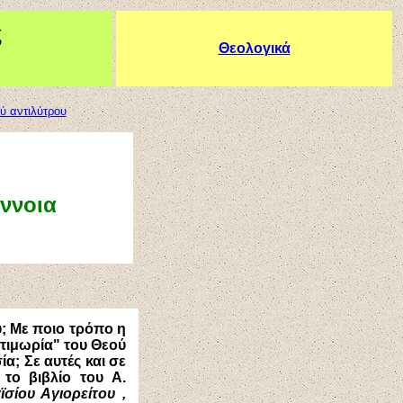
ς
Θεολογικά
ύ αντιλύτρου
έννοια
ύ; Με ποιο τρόπο η
"τιμωρία" του Θεού
α; Σε αυτές και σε
το βιβλίο του Α.
σίου Αγιορείτου ,