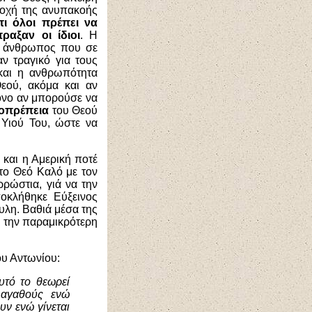
νοχή της ανυπακοής
τι όλοι πρέπει να
ραξαν οι ίδιοι
. Η
ο άνθρωπος που σε
ν τραγικό για τους
και η ανθρωπότητα
εού, ακόμα και αν
όνο αν μπορούσε να
ιοπρέπεια
του Θεού
Υιού Του, ώστε να
 και η Αμερική ποτέ
το Θεό Καλό με τον
ρώστια, γιά να την
οκλήθηκε Εύξεινος
υλη. Βαθιά μέσα της
ι την παραμικρότερη
ου Αντωνίου:
υτό το θεωρεί
 αγαθούς ενώ
υν ενώ γίνεται