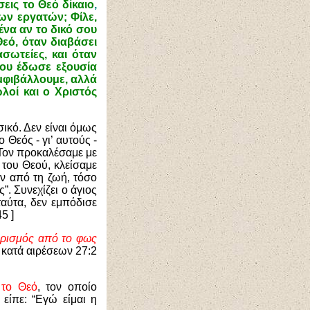
εις το Θεό δίκαιο
,
των εργατών; Φίλε,
ένα αν το δικό σου
Θεό, όταν διαβάσει
σωτείες, και όταν
του έδωσε εξουσία
αμφιβάλλουμε, αλλά
λοί και ο Χριστός
ικό. Δεν είναι όμως
Θεός - γι’ αυτούς -
 Τον προκαλέσαμε με
 του Θεού, κλείσαμε
αν από τη ζωή, τόσο
”. Συνεχίζει ο άγιος
αύτα, δεν εμπόδισε
5 ]
ωρισμός από το φως
[ κατά αιρέσεων 27:2
 το Θεό
, τον οποίο
είπε: “Εγώ είμαι η