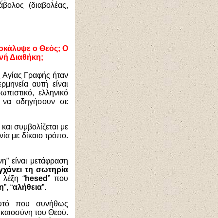
βολος (διαβολέας,
ποκάλυψε ο Θεός; Ο
ινή Διαθήκη;
ς Αγίας Γραφής ήταν
ρμηνεία αυτή είναι
ωπιστικό, ελληνικό
ν να οδηγήσουν σε
 και συμβολίζεται με
νία με δίκαιο τρόπο.
νη” είναι μετάφραση
υγχάνει τη σωτηρία
 λέξη “
hesed
” που
η
”, “
αλήθεια
”.
 αυτό που συνήθως
ικαιοσύνη του Θεού.