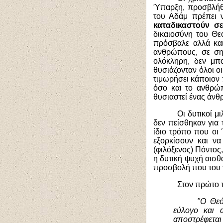
Ύπαρξη, προσβλήθη
του Αδάμ πρέπει 
καταδικαστούν σε
δικαιοσύνη του Θε
πρόσβαλε αλλά και
ανθρώπους, σε ση
ολόκληρη, δεν μπ
θυσιάζονταν όλοι 
τιμωρήσει κάποιον π
όσο και το ανθρώ
θυσιαστεί ένας άνθ
Οι δυτικοί μ
δεν πείσθηκαν για 
ίδιο τρόπο που οι
εξορκίσουν και ν
(φιλόξενος) Πόντος
η δυτική ψυχή αισθ
προσβολή που του 
Στον πρώτο 
"Ο Θεό
εύλογο και 
αποστρέφεται 