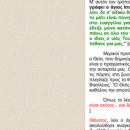
Μ’ αυτόν τον τρόπο
γράφει ο άγιος Ι
λέει, δε σ’ αδικώ
το μάτι είναι πον
στο ευαγγέλιο γι
έδειξε μόνο κατά
πάνω σε όλο του τ
ο ίδιος ο υιός Τ
πέθανε για μας
;
”
[
Μερικοί προτ
ο Θεός που δημιούρ
είναι ο πραγματικό
την ανταρσία μας. 
τις πόρτες στη ζωο
πλησίαζε προς το θά
Βασίλειος: “Ο Θεό
καθόλου την αποσύνθ
Όπως το λέει
είναι σκότος... και
]
Θάνατος
, λέει ο 
ακολούθησε αναγκα