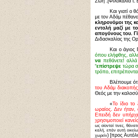
Ζωή”.[Φιλοκαλία τ. 
Και γιατί ο 
με τον Αδάμ πέθανα
κληρονόμοι της κ
εντολή μαζί με τ
απογόνους του. Γ
Διδασκαλίας της Ο
Και ο άγιος
όπου ελήφθης, αλλά 
να
πεθάνετε! αλλά
“
επίστρεψε
τώρα στ
τρόπο, επιτρέποντας
Βλέπουμε ότ
του Αδάμ διακοπής
Θεός με την καλοσύν
«
Το ίδιο το
ωραίος. Δεν ήταν,
E
πειδή δ
εν υπήρχ
χρησιμοποιεί κανεί
ως οίονταί τινες, θάνα
καλή, επάν αυτή οικείω
) [προς Αυτόλ
χωρείν