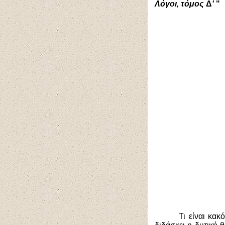
Λόγοι, τόμος
Δ
'
"
Τι είναι κακ