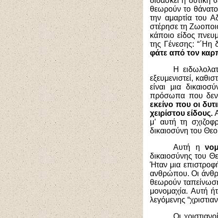
διδάσκει η δυτική 
θεωρούν το θάνατο
την αμαρτία του Α
στέρησε τη Ζωοποιό
κάποιο είδος πνευμ
της Γένεσης: “΄Ηη 
φάτε από τον καρ
Η ειδωλολατ
εξευμενιστεί, καθι
είναι μια δικαιοσ
πρόσωπα που δεν 
εκείνο που οι δυτ
χειρίστου είδους.
μ’ αυτή τη σχιζοφ
δικαιοσύνη του Θε
Αυτή η
νομ
δικαιοσύνης του Θ
Ήταν μια επιστροφ
ανθρώπου. Οι άνθρω
θεωρούν ταπείνωση 
μονομαχία. Αυτή ή
λεγόμενης “χριστιαν
Οι χριστιανο