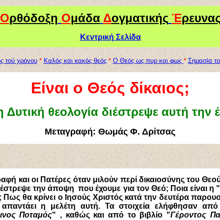
Ο
ρθόδοξη
Ο
μάδα
Δ
ογματικής
Έ
ρευνα
Κεντρική Σελίδα
ς τού χρόνου
*
Καλός και κακός θεός
*
Ο Θεός ως πυρ και φως
*
Σημασία το
Είναι ο Θεός δίκαιος;
 Δυτική θεολογία διέστρεψε αυτή την 
Μεταγραφή: Θωμάς Φ. Δρίτσας
Γραφή και οι Πατέρες όταν μιλούν περί δικαιοσύνης του Θεο
ιέστρεψε την άποψη που έχουμε για τον Θεό; Ποια είναι η 
 Πως θα κρίνει ο Ιησούς Χριστός κατά την δευτέρα παρουσί
 απαντάει η μελέτη αυτή. Τα στοιχεία ελήφθησαν από 
ινος Ποταμός
" , καθώς και από το βιβλίο "
Γέροντος Παϊ