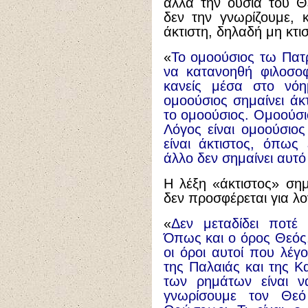
αλλά την ουσία του Θ
δεν την γνωρίζουμε, κ
άκτιστη, δηλαδή μη κτισ
«
Το ομοούσιος τω Πατρί
να κατανοηθή φιλοσοφ
κανείς μέσα στο νόημ
ομοούσιος σημαίνει άκτ
το ομοούσιος. Ομοούσιο
Λόγος είναι ομοούσιος
είναι άκτιστος, όπως 
άλλο δεν σημαίνει αυτ
Η λέξη «άκτιστος» σημ
δεν προσφέρεται για λο
«
Δεν μεταδίδει ποτέ
Όπως και ο όρος Θεός,
οι όροι αυτοί που λέγ
της Παλαιάς και της Κ
των ρημάτων είναι 
γνωρίσουμε τον Θεό