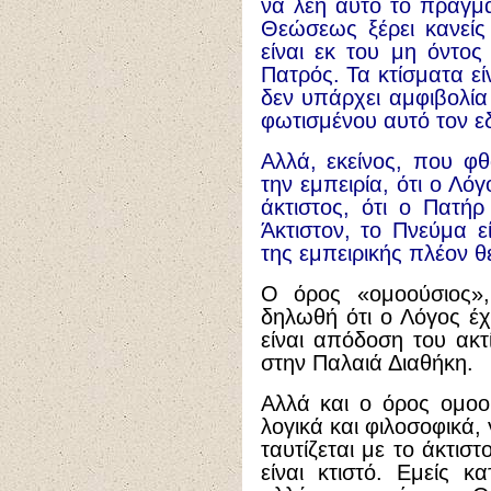
να λέη αυτό το πράγμα.
Θεώσεως ξέρει κανείς 
είναι εκ του μη όντος
Πατρός. Τα κτίσματα εί
δεν υπάρχει αμφιβολία 
φωτισμένου αυτό τον εδ
Αλλά, εκείνος, που φθ
την εμπειρία, ότι ο Λόγο
άκτιστος, ότι ο Πατήρ 
Άκτιστον, το Πνεύμα εί
της εμπειρικής πλέον θ
Ο όρος «ομοούσιος»,
δηλωθή ότι ο Λόγος έχε
είναι απόδοση του ακ
στην Παλαιά Διαθήκη.
Αλλά και ο όρος ομοο
λογικά και φιλοσοφικά, 
ταυτίζεται με το άκτισ
είναι κτιστό. Εμείς κ