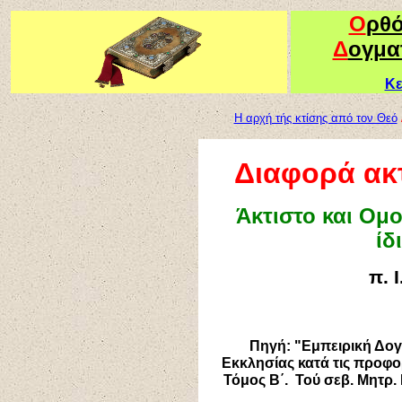
Ο
ρθ
Δ
ογμα
Κε
Η αρχή τής κτίσης από τον Θεό
Διαφορά ακτ
Άκτιστο και Ομ
ίδ
π. 
Πηγή:
"Εμπειρική Δογ
Εκκλησίας κατά τις προφο
Τόμος Β΄. Τού σεβ. Μητρ.