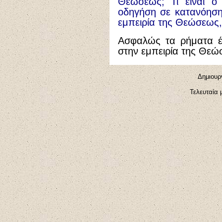
Θεώσεως; Τι είναι ο
οδηγήση σε κατανόηση
εμπειρία της Θεώσεως, 
Ασφαλώς τα ρήματα έ
στην εμπειρία της Θεώ
Δημιουργ
Τελευταία 