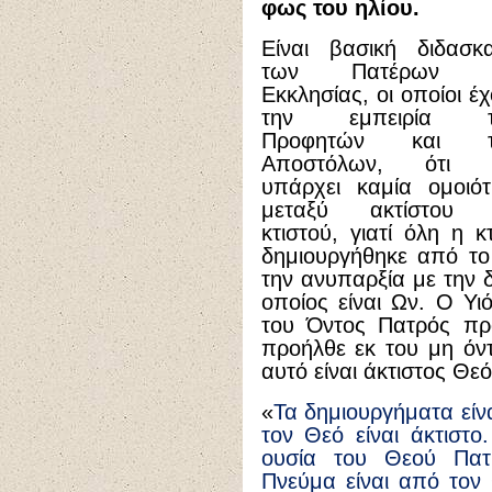
φως του ηλίου.
Είναι βασική διδασκα
των Πατέρων τ
Εκκλησίας, οι οποίοι έ
την εμπειρία τ
Προφητών και τ
Αποστόλων, ότι 
υπάρχει καμία ομοιότ
μεταξύ ακτίστου 
κτιστού, γιατί όλη η κ
δημιουργήθηκε από το
την ανυπαρξία με την δ
οποίος είναι Ων. Ο Υι
του Όντος Πατρός πρ
προήλθε εκ του μη όντο
αυτό είναι άκτιστος Θεό
«
Τα δημιουργήματα είνα
τον Θεό είναι άκτιστο
ουσία του Θεού Πατρ
Πνεύμα είναι από τον Θ