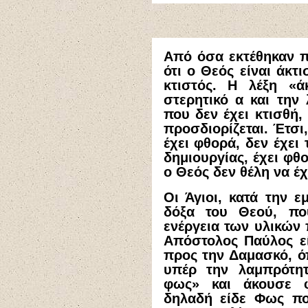
Από όσα εκτέθηκαν 
ότι ο Θεός είναι άκτ
κτιστός. Η λέξη «ά
στερητικό α και την 
που δεν έχει κτισθή,
προσδιορίζεται. Έτσι,
έχει φθορά, δεν έχει 
δημιουργίας, έχει φθο
ο Θεός δεν θέλη να έχ
Οι Άγιοι, κατά την ε
δόξα του Θεού, πο
ενέργεια των υλικών 
Απόστολος Παύλος εί
προς την Δαμασκό, όπ
υπέρ την λαμπρότη
φως» και άκουσε φ
δηλαδή είδε Φως πο