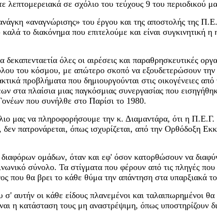
ε λεπτομερειακά σε σχόλιο του τεύχους 9 του περιοδικού μας
ανάγκη «αναγνώρισης» του έργου και της αποστολής της Π.Ε.Γ
 καλά το διακόνημα που επιτελούμε και είναι συγκινητική η 
ία δεκαπενταετία όλες οι αιρέσεις και παραθρησκευτικές οργ
ου του κόσμου, με απώτερο σκοπό να εξουδετερώσουν την 
ακτικά προβλήματα που δημιουργούνται στις οικογένειες από 
έων στα πλαίσια μιας παγκόσμιας συνεργασίας που εισηγήθηκ
ονέων που συνήλθε στο Παρίσι το 1980.
ιο μας να πληροφορήσουμε την κ. Διαμαντάρα, ότι η Π.Ε.Γ.
εν πατρονάρεται, όπως ισχυρίζεται, από την Ορθόδοξη Εκκλ
οί διαφόρων ομάδων, όταν και εφ' όσον κατορθώσουν να διαφύ
οινωνικό σύνολο. Τα στίγματα που φέρουν από τις πληγές που
νος που θα βρει το κάθε θύμα την απάντηση στα υπαρξιακά τ
υ σ' αυτήν οι κάθε είδους πλανεμένοι και ταλαιπωρημένοι θ
είναι η κατάσταση τους μη αναστρέψιμη, όπως υποστηρίζουν δ