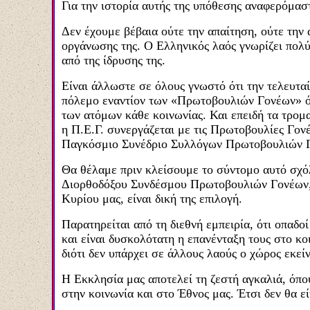
Για την ιστορία αυτής της υπόθεσης αναφερόμαστ
Δεν έχουμε βέβαια ούτε την απαίτηση, ούτε την 
οργάνωσης της. Ο Ελληνικός λαός γνωρίζει πολύ
από της ίδρυσης της.
Είναι άλλωστε σε όλους γνωστό ότι την τελευτα
πόλεμο εναντίον των «Πρωτοβουλιών Γονέων» όλ
των ατόμων κάθε κοινωνίας. Και επειδή τα τρομ
η Π.Ε.Γ. συνεργάζεται με τις Πρωτοβουλίες Γον
Παγκόσμιο Συνέδριο Συλλόγων Πρωτοβουλιών Γ
Θα θέλαμε πριν κλείσουμε το σύντομο αυτό σχόλ
Διορθοδόξου Συνδέσμου Πρωτοβουλιών Γονέων, δ
Κυρίου μας, είναι δική της επιλογή.
Παρατηρείται από τη διεθνή εμπειρία, ότι οπαδ
και είναι δυσκολότατη η επανένταξη τους στο κ
διότι δεν υπάρχει σε άλλους λαούς ο χώρος εκεί
Η Εκκλησία μας αποτελεί τη ζεστή αγκαλιά, όπο
στην κοινωνία και στο Έθνος μας. Έτσι δεν θα 