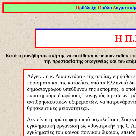
Ο
ρθόδοξη
Ο
μάδα
Δ
ογματική
Η Π.
Κατά τη συνήθη τακτική της να επιτίθεται σε όποιον εκθέτει τι
την προστασία της οικογενείας και του ατό
Λέγει... η κ. Διαμαντάρα - της οποίας, ειρήσθω 
πορίσματα και τις καταδίκες από τα Ελληνικά δι
δημοσιογράφου υπεύθυνου της εκπομπής, ο οποίο
παρατηρούμε διαφόρους "κυνηγούς αιρέσεων" μέλ
αντιθρησκευτικών εξτρεμιστών, να πατρονάροντ
θρησκευτικές μειονότητες».
Δεν είναι η πρώτη φορά πού ασχολείται η Σαηε
εγκληματική οργάνωση ως «θυγατρική» της C.Α.
εγκληματίες του κοινού ποινικού δικαίου, επειδ