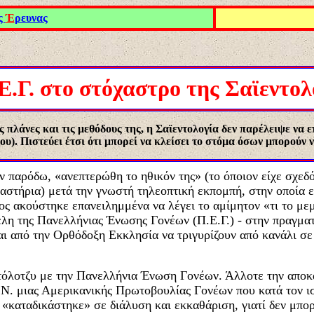
ς
Έ
ρευνας
Ε.Γ. στο στόχαστρο της Σαϊεντολ
ς πλάνες και τις μεθόδους της, η Σαϊεντολογία δεν παρέλειψε να ε
μου). Πιστεύει έτσι ότι μπορεί να κλείσει το στόμα όσων μπορού
εν παρόδω, «ανεπτερώθη το ηθικόν της» (το όποιον είχε σχεδό
καστήρια) μετά την γνωστή τηλεοπτική εκπομπή, στην οποία ε
ς ακούστηκε επανειλημμένα να λέγει το αμίμητον «τι το μεμ
η της Πανελλήνιας Ένωσης Γονέων (Π.Ε.Γ.) - στην πραγματι
αι από την Ορθόδοξη Εκκλησία να τριγυρίζουν από κανάλι σ
ντόλοτζυ με την Πανελλήνια Ένωση Γονέων. Άλλοτε την απο
Ν. μιας Αμερικανικής Πρωτοβουλίας Γονέων που κατά τον ισ
ή «καταδικάστηκε» σε διάλυση και εκκαθάριση, γιατί δεν μπο