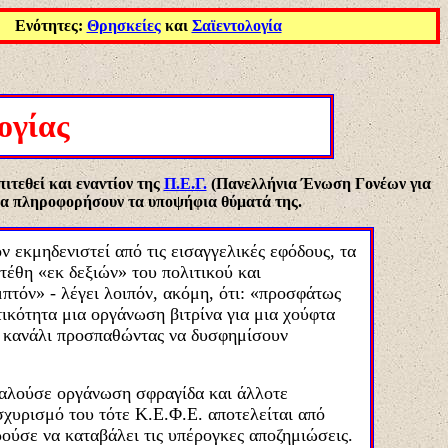
Ενότητες:
Θρησκείες
και
Σαϊεντολογία
ογίας
πιτεθεί και εναντίον της
Π.Ε.Γ.
(Πανελλήνια Ένωση Γονέων για
ν να πληροφορήσουν τα υποψήφια θύματά της.
ν εκμηδενιστεί από τις εισαγγελικές εφόδους, τα
τέθη «εκ δεξιών» του πολιτικού και
πτόν» - λέγει λοιπόν, ακόμη, ότι: «προσφάτως
κότητα μια οργάνωση βιτρίνα για μια χούφτα
ε κανάλι προσπαθώντας να δυσφημίσουν
καλούσε οργάνωση σφραγίδα και άλλοτε
χυρισμό του τότε Κ.Ε.Φ.Ε. αποτελείται από
ρούσε να καταβάλει τις υπέρογκες αποζημιώσεις.