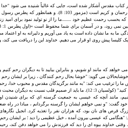
 کتاب مقدس آشکار شده است، جایی که غالباً شنیده می شود "خدا
(افسسیان 2: 4). خداوند رحمان و کریم است (مزمور 103: 8). و
ه بحسب رحمت عظیم خود ........ما را از نو تولید نمود برای امید زن
گی ما به ما نشان داده است به یاد می آوریم و دلیرانه به او اعتماد 
 یک کلیسا پیش روی او قرار می دهیم. خداوند این را دریافت می کن
می خواهد که مانند او شویم، و بنابراین بیایید تا به دیگران رحم کنیم 
ما را ترغیب می کند: "به مانند برگزیدگان مقدس و محبوب خدا، رحمت
و تحمل ، و حلم را عرضه کنید" (کولسیان 3: 12). ما باید از صمیم قلب نسبت 
یم، مانند آنچه که عیسی به جمعیت گرسنه ای که برای شنیدن او ر
گ قرص های نان بود، که هزاران نفر را تغذیه کرد. انجیل نگارهای 
هنگامی که عیسی بیرون آمده ، خیل عظیمی را دید ؛ بر ایشان رحم ف
ا شفا داد" (متی 14: 14). وقتی خداوند بیوه ای را دید که فرزندش را می خواهد دفن کند،