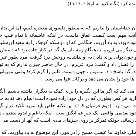
 (نگاه کنید به لوقا 7: 13-15).
 خدا-انسان را نداریم که به منظور دلسوزی معجزه کنیم، اما این بدا
آنچه مهم است کیفیت انفاق ماست، در اینکه عاشقانه با تمام قلب خود 
 مثالی دیگر می آوریم: به هنگام زمستان یک گدا در کنار جاده بود که دست
د و چون پولی برای دادن به او نداشت، روحش درد گرفت. مرد بطور غیر
را فشار داد و گفت: مرد عزیزم، در حال حاضر چیزی ندارم که به تو 
د. گدا پاسخ داد: ممنونم ، چون دستت قلبم را گرم کرد! وقتی مهربان
ها خود را نشان می دهد و برکات فرا می رسد.
 کند که اگر ما این انگیزه را برای کمک به دیگران داشته باشیم، آنگا
رید هر کس بطوری که در دل خود اراده نموده است انجام دهد نه به حزن
خدا بخشندۀ شاد را دوست می دارد" (دوم قرنتیان 9: 7). این نکته خاص بای
 تقدیمی واقعی. یک چیز غم انگیز است، اینکه با غم و اندوه بدهیم ، 
رساند، چونکه تمرکز بر روی چیزهای مادی است که آنها از دست می د
صلی خداوند ما عیسی مسیح را در مورد این موضوع به یاد بیاوریم، که همه