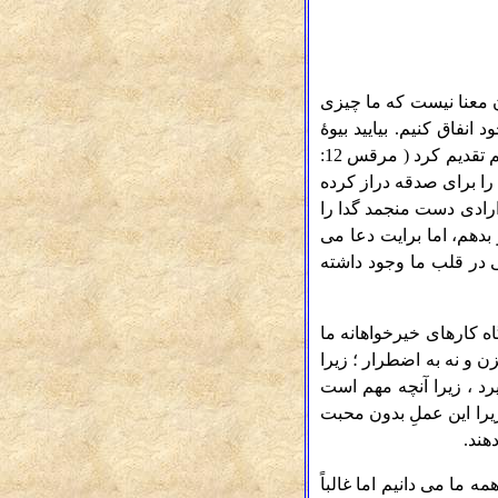
ن معنا نیست که ما چیزی
انفاق کنیم. بیایید بیوۀ
فقیری که خداوند او را ستوده بود، به یاد آوریم، هنگامی که او دو سکه کوچک را به معبد اورشلیم تقدیم کرد ( مرقس 12:
ش را برای صدقه دراز کرده
ارادی دست منجمد گدا را
بدهم، اما برایت دعا می
ی در قلب ما وجود داشته
ه کارهای خیرخواهانه ما
 و نه به اضطرار ؛ زیرا
د مورد تأکید قرار گیرد ، زیرا آنچه مهم است
زیرا این عملِ بدون محبت
هند.
 ما می دانیم اما غالباً