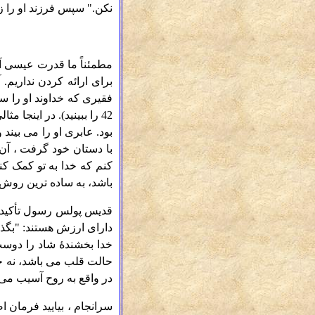
نکن." سپس فرزند او را زنده کرد
مطمئناً ما قدرت عیسی آن
برای ارائه کردن نداریم. 
42 را ببینید). در اینجا
بود. عابری او را می بین
با دستان خود گرفت ، آن 
کنم که خدا به تو کمک کن
باشد، به ساده ترین روش 
قدیس پولس رسول تأکید می
دارای ارزش هستند: "بگذا
حالت قلب می باشد، نه خود
در واقع به روح آسیب می 
سرانجام ، بیایید فرمان ا