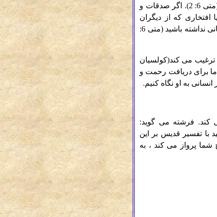
فراموش می کنیم: "وقتی که انفاق می کنید، پیش خود کرنا منوازید ... تا نزد مردم اکرام یابید"(متی 6: 2). اگر صدقات و
افتخاری که از دیگران
دریافت می کنید تنها چیزی است که خواهید یافت. از پدر آسمانی خود انتظار نعمت یا بهره روحانی نداشته باشید (متی 6:
ترغيب
می کند(کولسیان
، ما برای دریافت رحمت و
انسانی به او نگاه کنیم.
 کند. فرشته می گوید:
بجهت یادگاری به نزد خدا برآمده است" (اعمال 10: 4) ، و بیایید با تفسیر قدیس بر این
 شما پرواز می کند ، به