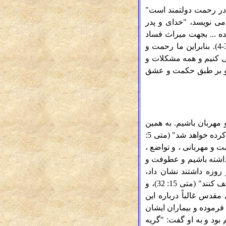
 در رحمت دولتمند است"
 همانطور که پطرس رسول می نویسد، "خدای و پدر
ده ... بجهت میراث فساد
ناپذیر و بی آلایش که از بین نمی رود، و در آسمان ​​برای شما محفوظ است »(اول پطرس 1: 3-4). بنابراین ما رحمت و
می کنیم و همه مشکلات و
د، و بر طبق حکمت و عشق
و مهربان باشیم. به همین
دلیل است که عیسی در خوشابحالان می گوید: "خوشا بحال رحم کنندگان ، زیرا بر ایشان رحم کرده خواهد شد" (متی 5:
 و مهربانی ، و تواضع ،
به دیگران محبت داشته باشیم و عطوفت و
وزه داشتند نشان داد،
همانطور که به شاگردان خود گفت: "و نمی خواهم ایشان را گرسنه برگردانم ، مبادا در راه ضعف کنند" (متی 15: 32)، و
مقدس غالباً درباره این
رموده و بیماران ایشان
 رحیم بود و به او گفت: "گریه