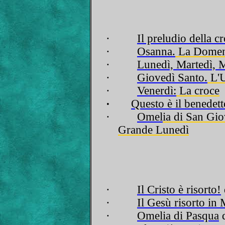
·
Il preludio della cr
·
Osanna.
La Domeni
·
Lunedì, Martedì, M
·
Giovedì Santo.
L'U
·
Venerdì:
La croce
·
Questo è il benedet
·
Omel
i
a di San Gio
Grande Lunedì
·
Il Cristo è risorto!
·
Il Gesù risorto in 
·
Omelia di Pasqua
d