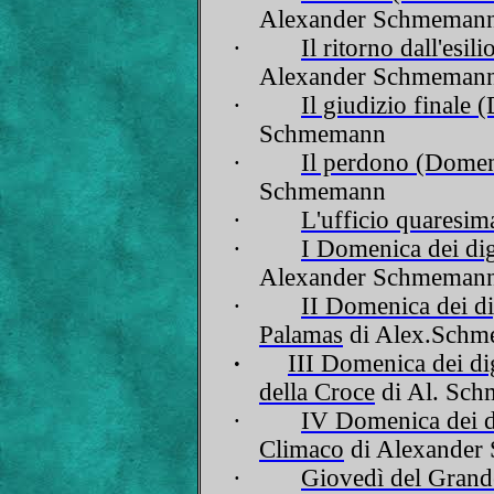
Alexander Schmeman
·
Il ritorno dall'esi
Alexander Schmeman
·
Il giudizio finale
Schmemann
·
Il perdono (Domeni
Schmemann
·
L'ufficio quaresim
·
I Domenica dei di
Alexander Schmeman
·
II Domenica dei d
Palamas
di Alex.Sch
·
III Domenica dei di
della Croce
di Al. Sc
·
IV Domenica dei d
Climaco
di Alexander
·
Giovedì del Gran