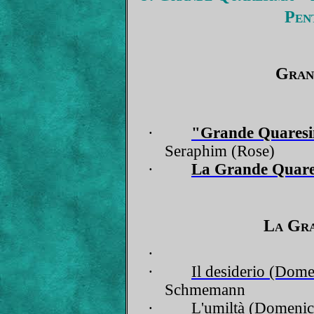
Pen
Gran
·
"Grande Quaresim
Seraphim (Rose)
·
La Grande Quar
La Gra
·
·
Il desiderio (Dome
Schmemann
·
L'umiltà (Domenica