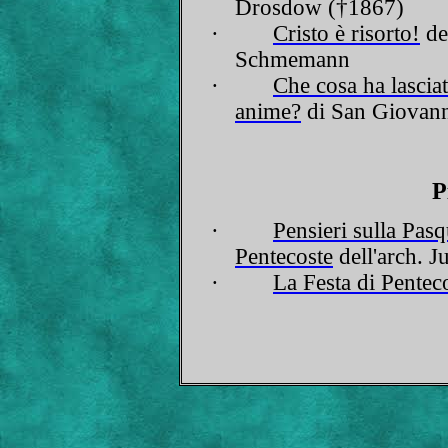
Drosdow (†1867)
·
Cristo è risorto!
de
Schmemann
·
Che cosa ha lasciat
anime?
di San Giovann
P
·
Pensieri sulla Pasq
Pentecoste
dell'arch. J
·
La Festa di Pentec