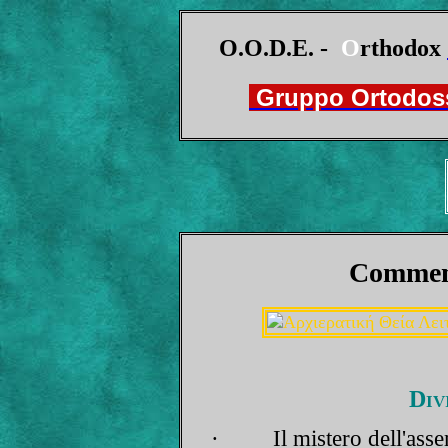
O.O.D.E. -
O
rthodox
Gruppo Ortodoss
Comment
Div
·
Il mistero dell'ass