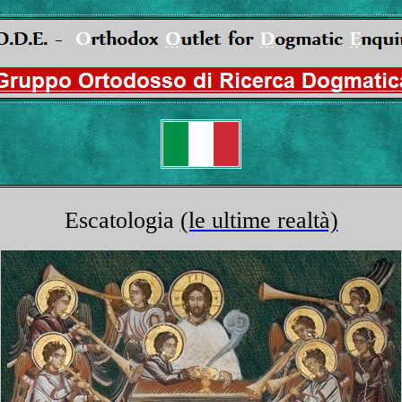
Escatologia
(le ultime
realtà)