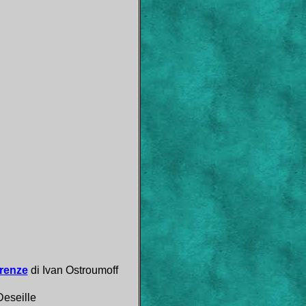
irenze
di Ivan Ostroumoff
Deseille