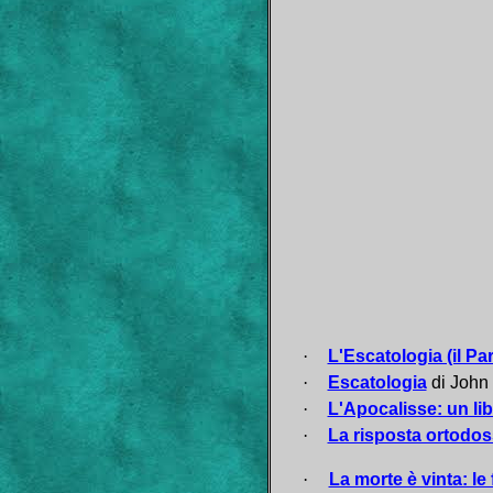
·
L'Escatologia (il Par
·
Escatologia
di John
·
L'Apocalisse: un lib
·
La risposta ortodoss
·
La morte è vinta: le