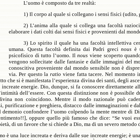
L’uomo è composto da tre realtà:
1) Il corpo al quale si collegano i sensi fisici (udito, 
2) L’anima alla quale si collega una facoltà razioci
elaborare i dati colti dai sensi fisici e provenienti dal mond
3) Lo spirito il quale ha una facoltà intellettiva ce
umana. Questa facoltà definita dai Padri greci
nous
è 
psicofisico di tutto l’uomo. Il
nous
viene scoperto quando,
vengono sollecitate dalle fantasie e dalle immagini del m
conoscitiva proveniente dal mondo sensibile non è dispre
via. Per questo la
ratio
viene fatta tacere. Nel momento i
etto che si è manifestata l’esperienza divina dei santi, degli asce
 increate energie. Dio, dunque, si fa conoscere direttamente 
’intimità dell’essere. Con questa distinzione non è possibile d
divina non coincidono. Mentre il modo razionale può cadere 
, purificazione e preghiera, distacco dalle immaginazioni e dal
 demonio confondere l’uomo colpendo la mente mentre di Dio 
sentimento!!], oppure quello più famoso che dice: “Se vuoi e
 pietà, di un favore che si chiede a Dio, ma di un severo metodo
omo è una luce increata e deriva dalle sue increate energie; è u