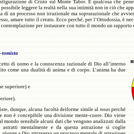
asfigurazione di Cristo sul Monte Tabor. È qualcosa che penet
 possibile leggere la realtà nella sua intimità non in ciò che app
tta di un processo non irrazionale ma soprarazionale che avvie
 esso, amare tutto il creato. Ecco perché, per l’Ortodossia, è 
 contemplazione per instaurare con tutto il mondo un rapporto 
-tomista
cetto di uomo e la conoscenza razionale di Dio all’interno
ito come una dualità di anima e di corpo. L’anima ha due
ne superiore) e
feriore).
siste, dunque, alcuna facoltà deiforme simile al
nous
perché
 e non è concepibile una divisione mente-cuore. Dio viene
al mondo sensibile alcuni dati che vengono analizzati dalla
o astratti mentalmente e da questa astrazione si coglie
, giunge a Dio attraverso un processo mentale di astrazione