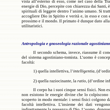
vista all’esterno di esso, come nel caso della Tr
energie di Dio, percepite con chiarezza dai Santi, è
spirituali di leggere dentro l’animo umano. Si tra
accogliere Dio in Spirito e verità e, in esso e con
prossimo e il mondo. Il primato è dunque dato alla
utilitaristici.
Antropologia e gnoseologia razionale agostiniano
Il secondo schema, invece, riassume il con
del sistema agostiniano-tomista. L’uomo è concep
facoltà:
1) quella intellettiva, l’
intelligentia
, (d’ordi
2) quella raziocinante, la
ratio
, (d’ordine in
Il corpo ha i suoi cinque sensi fisici. Non e
non esistono le energie divine che lo colpiscono
scoperto in modo mentale: i sensi fisici colgono d
facoltà intellettiva. L’insieme dei dati vengon
indirettamente la presenza di Dio. L’uomo, dunque