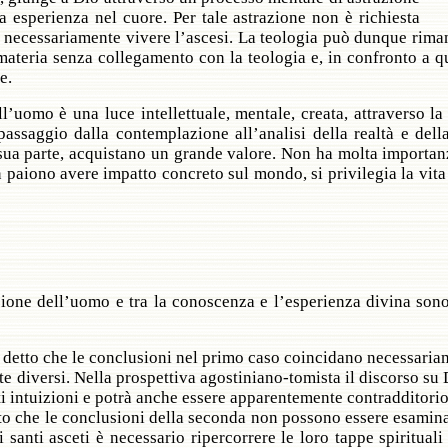
a esperienza nel cuore. Per tale astrazione non è richiesta
 necessariamente vivere l’ascesi. La teologia può dunque riman
 materia senza collegamento con la teologia e, in confronto a q
e.
all’uomo è una luce intellettuale, mentale, creata, attraverso
passaggio dalla contemplazione all’analisi della realtà e della
 sua parte, acquistano un grande valore. Non ha molta importanza
aiono avere impatto concreto sul mondo, si privilegia la vita a
ione dell’uomo e tra la conoscenza e l’esperienza divina son
è detto che le conclusioni nel primo caso coincidano necessaria
diversi. Nella prospettiva agostiniano-tomista il discorso su D
nti intuizioni e potrà anche essere apparentemente contradditor
o che le conclusioni della seconda non possono essere esaminat
 santi asceti è necessario ripercorrere le loro tappe spirituali