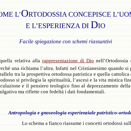
O
OME L’
RTODOSSIA CONCEPISCE L’U
D
E L’ESPERIENZA DI
IO
Facile spiegazione con schemi riassuntivi
quella relativa alla
rappresentazione di Dio
nell’Ortodossia e
erché una richiama l’altra. Infatti nel Cristianesimo quando s
llelo tra la prospettiva ortodossa patristica e quella cattolica
osso si privilegia la spiritualità, l’ascesi e la vita mistica fi
peculazione e il pensiero teologico fino al deprezzamento della 
ulgativa ma riflette con fedeltà i dati fondamentali.
Antropologia e gnoseologia esperienziale patristico-ortod
Lo schema a fianco riassume i concetti ortodossi sul