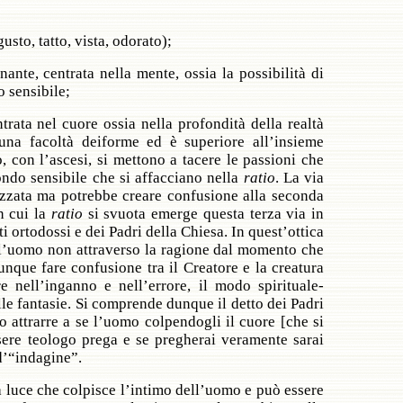
gusto, tatto, vista, odorato);
nante, centrata nella mente, ossia la possibilità di
o sensibile;
ntrata nel cuore ossia nella profondità della realtà
una facoltà deiforme ed è superiore all’insieme
 con l’ascesi, si mettono a tacere le passioni che
ondo sensibile che si affacciano nella
ratio
. La via
zzata ma potrebbe creare confusione alla seconda
n cui la
ratio
si svuota emerge questa terza via in
ti ortodossi e dei Padri della Chiesa. In quest’ottica
all’uomo non attraverso la ragione dal momento che
unque fare confusione tra il Creatore e la creatura
nell’inganno e nell’errore, il modo spirituale-
le fantasie. Si comprende dunque il detto dei Padri
attrarre a se l’uomo colpendogli il cuore [che si
ssere teologo prega e se pregherai veramente sarai
 d’“indagine”.
na luce che colpisce l’intimo dell’uomo e può essere