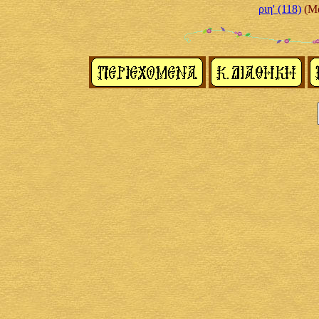
ριη' (118)
(Μα