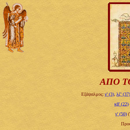
ΑΠΟ Τ
Εξάψαλμος:
γ' (3)
,
λζ' (37
κβ' (22)
ν' (50)
(
Προο