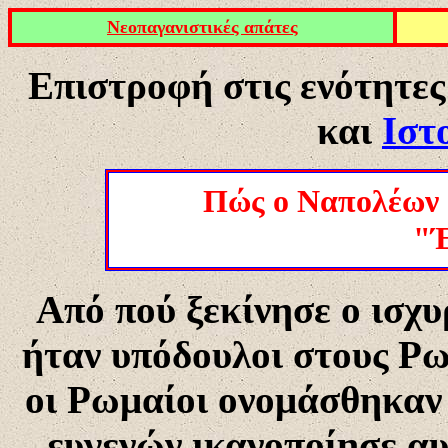
Νεοπαγανιστικές απάτες
Επιστροφή στις ενότητε
και
Ιστ
Πώς ο Ναπολέων 
"Έ
Από πού ξεκίνησε ο ισχυ
ήταν υπόδουλοι στους Ρω
οι Ρωμαίοι ονομάσθηκαν
ευγενών ικανοποίησε αυ