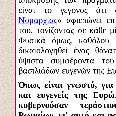
είναι το γεγονός ότι
Νομαρχίας
»
αφιερώνει ε
του, τονίζοντας σε κάθε μ
Φυσικά όμως, καθόλου 
δικαιολογηθεί ένας θάνα
ύψιστα συμφέροντα το
βασιλιάδων ευγενών της Ε
Όπως είναι γνωστό, για
και ευγενείς της Ευρώ
κυβερνούσαν τεράστι
Ρωμαίων, γι' αυτό και φ