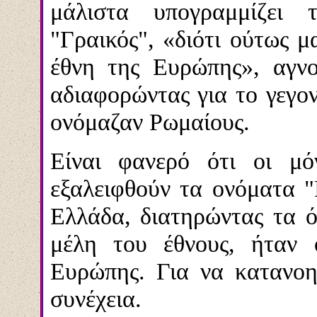
μάλιστα υπογραμμίζει 
"Γραικός",
«δι
ό
τι ούτως μ
έθνη της Ευρώπης»,
αγνο
αδιαφορώντας για το γεγον
ονόμαζαν Ρωμαίους.
Είναι φανερό ότι οι μό
εξαλειφθούν τα ονόματα "
Ελλάδα, διατηρώντας τα 
μέλη του έθνους, ήταν ο
Ευρώπης. Για να κατανοηθ
συνέχεια.