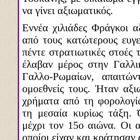
να γίνει αξιωματικός.
Εννέα χιλιάδες Φράγκοι α
από τους κατώτερους ευγεν
πέντε στρατιωτικές στοές
έλαβ
α
ν μέρος
στην Γαλλι
Γαλλο-Ρωμαίων, απαιτών
ομοεθνείς τους. Ήταν αξι
χρήματα από τη φορολογία
τη μεσαία κυρίως τάξη. 
μέχρι τον 15ο αιώνα. Οι α
οποίοι είχαν και κράτησαν