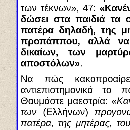
των τέκνων», 47
:
«Κανέ
δώσει στα παιδιά τα 
πατέρα δηλαδή, της μ
προπάππου, αλλά να 
δ
ι
κα
ί
ων, των μαρτύρ
αποστόλων»
.
Να πώς κακοπροαίρε
αντιεπιστημονικά το π
Θαυμάστε μαεστρία:
«
Κα
των
(Ελλήνων)
προγον
πατέρα, της μητέρας, τ