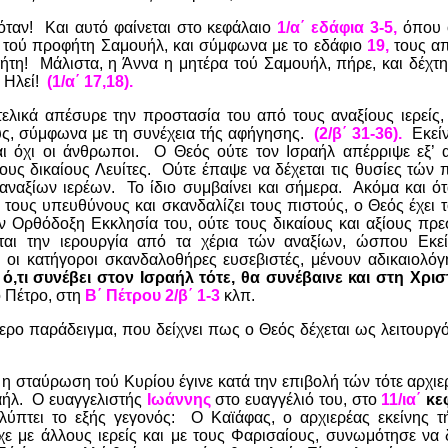
όταν!
Και αυτό φαίνεται στο κεφάλαιο
1/α΄ εδάφια 3-5,
όπου ο
 τού προφήτη Σαμουήλ, και σύμφωνα με το εδάφιο
19,
τους απ
ήτη!
Μάλιστα, η Άννα η μητέρα τού Σαμουήλ, πήρε, και δέχτη
 Ηλεί!
(1/α΄ 17,18).
τελικά απέσυρε την προστασία του από τους αναξίους ιερείς,
ς, σύμφωνα με τη συνέχεια τής αφήγησης.
(2/β΄ 31-36).
Εκεί
αι όχι οι άνθρωποι.
Ο Θεός ούτε τον Ισραήλ απέρριψε εξ’ α
ους δικαίους Λευίτες.
Ούτε έπαψε να δέχεται τις θυσίες τών 
αναξίων ιερέων.
Το ίδιο συμβαίνει και σήμερα.
Ακόμα και ότ
 τους υπευθύνους και σκανδαλίζει τους πιστούς, ο Θεός έχει τ
ν Ορθόδοξη Εκκλησία του, ούτε τους δικαίους και αξίους πρε
εται την ιερουργία από τα χέρια τών αναξίων, ώσπου Εκ
, οι κατήγοροι σκανδαλοθήρες ευσεβιστές, μένουν αδικαιολόγ
,
ό,τι συνέβει στον Ισραήλ τότε, θα συνέβαινε και στη Χρισ
 Πέτρο, στη
Β΄ Πέτρου 2/β΄ 1-3
κλπ.
ερο παράδειγμα, που δείχνει πως ο Θεός δέχεται ως λειτουργό
η σταύρωση τού Κυρίου έγινε κατά την επιβολή τών τότε αρχιε
αήλ.
Ο ευαγγελιστής
Ιωάννης
στο ευαγγέλιό του, στο
11/ια΄
κεφ
ύπτει το εξής γεγονός:
Ο Καϊάφας, ο αρχιερέας εκείνης τ
χε με άλλους ιερείς και με τους Φαρισαίους, συνωμότησε να