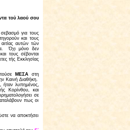
ντα τού λαού σου
 σεβασμό για τους
ηγορούν και τους
 αιτίας αυτών τών
α.
Όχι μόνο δεν
και τους σέβονται
τες τής Εκκλησίας
ατούσε
ΜΕΣΑ
στη
ην Καινή Διαθήκη.
, ήταν λυπημένος,
τής Κορίνθου, και
ιρηματολογήσει σε
 καταλάβουν πως οι
ώστε να αποκτήσει
.