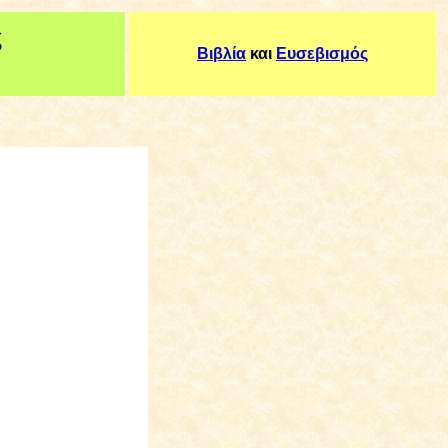
ς
Βιβλία
και
Ευσεβισμός