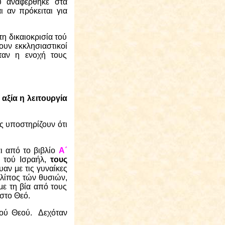
υ αναφέρθηκε στα
 αν πρόκειται για
η δικαιοκρισία τού
υν εκκλησιαστικοί
ταν η ενοχή τους
 αξία η λειτουργία
ές υποστηρίζουν ότι
ι από το βιβλίο
Α΄
α τού Ισραήλ,
τους
υαν με τις γυναίκες
λίπος τών θυσιών,
με τη βία από τους
στο Θεό.
τού Θεού.
Δεχόταν