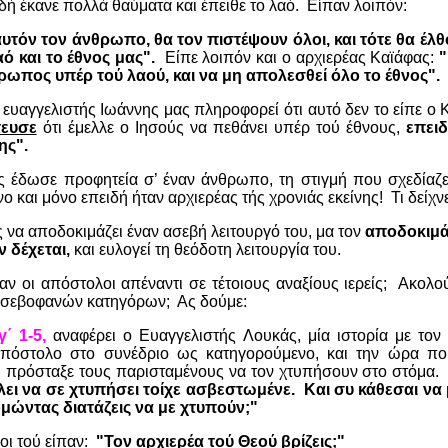
δή έκανε πολλά θαύματα και έπειθε το λαό.
Είπαν λοιπόν:
τόν τον άνθρωπο, θα τον πιστέψουν όλοι, και τότε θα έλθ
ό και το έθνος μας".
Είπε λοιπόν και ο αρχιερέας Καϊάφας:
"
ρωπος υπέρ τού λαού, και να μη απολεσθεί όλο το έθνος".
ο ευαγγελιστής Ιωάννης μας πληροφορεί ότι αυτό δεν το είπε ο
ευσε
ότι έμελλε ο Ιησούς να πεθάνει υπέρ τού έθνους,
επειδ
ης".
 έδωσε προφητεία σ’ έναν άνθρωπο, τη στιγμή που σχεδίαζε
ο και μόνο επειδή ήταν αρχιερέας τής χρονιάς εκείνης!
Τι δείχν
ς να αποδοκιμάζει έναν ασεβή λειτουργό του, μα τον
αποδοκιμά
 δέχεται,
και ευλογεί τη θεόδοτη λειτουργία του.
 οι απόστολοι απέναντι σε τέτοιους αναξίους ιερείς;
Ακολού
υσεβοφανών κατηγόρων;
Ας δούμε:
γ΄ 1-5,
αναφέρει ο Ευαγγελιστής Λουκάς, μία ιστορία με το
απόστολο στο συνέδριο ως κατηγορούμενο, και την ώρα πο
, πρόσταξε τους παρισταμένους να τον χτυπήσουν στο στόμα.
λει να σε χτυπήσει τοίχε ασβεστωμένε.
Και συ κάθεσαι να 
μώντας διατάζεις να με χτυπούν;"
οι τού είπαν:
"Τον αρχιερέα τού Θεού βρίζεις;"