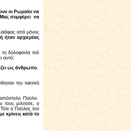
ουν οι Ρωμαίοι να
Μας συμφέρει
να
 Καϊάφας από μόνος
ή ήταν αρχιερέας
 τη δολοφονία τού
ει αυτό;
ζει
ως άνθρωπο.
θησαν την τακτική
ν απόστολο Παύλο.
υ τους μιλούσε, ο
Τότε ο Παύλος τού
με κρίνεις κατά το