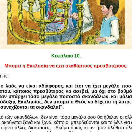
Κεφάλαιο 10
.
Μπορεί η Εκκλησία να έχει ακαθάρτους πρεσβυτέρους;
 πει:
 ο λαός να είναι αδιάφορος, και έτσι να έχει μεγάλο π
που, κάποιος πρεσβύτερος να ασεβεί, μα όχι στο βαθμό
ταν υπάρχει τόσο μεγάλο ποσοστό σκανδάλων, και μάλι
όδοξης Εκκλησίας, δεν μπορεί ο Θεός να δέχεται τη λατρε
 συνεχίζονται τα σκάνδαλα!".
ό τών σκανδάλων, δεν είναι τόσο μεγάλο όσο θα ήθελαν οι αλ
α ακούγεται ξανά και ξανά, κάποιοι μπερδεύονται και το λένε γι
παίρνει άλλες διαστάσεις.
Ακόμα όμως κι αν ήταν αλήθεια όλα