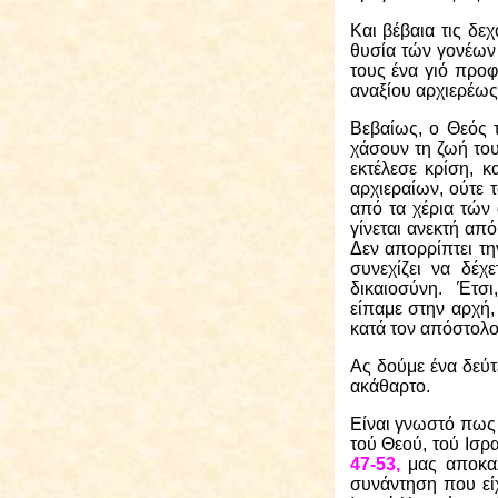
Και βέβαια τις δεχ
θυσία τών γονέων
τους ένα γιό προφ
αναξίου αρχιερέως
Βεβαίως, ο Θεός 
χάσουν τη ζωή του
εκτέλεσε κρίση, κ
αρχιεραίων, ούτε τ
από τα χέρια τών 
γίνεται ανεκτή από
Δεν απορρίπτει τη
συνεχίζει να δέχ
δικαιοσύνη.
Έτσι
είπαμε στην αρχή
κατά τον απόστολο
Ας δούμε ένα δεύτ
ακάθαρτο.
Είναι γνωστό πως 
τού Θεού, τού Ισρ
47-53,
μας αποκαλ
συνάντηση που εί