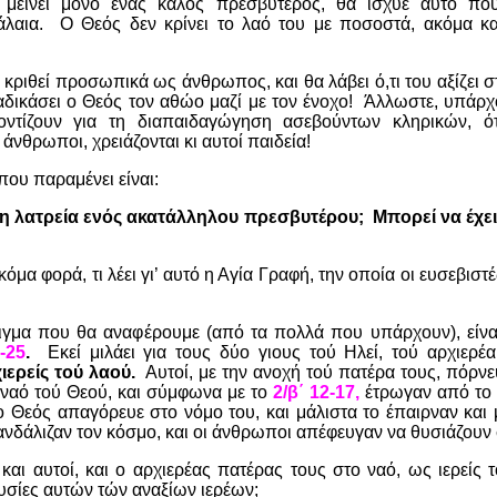
ε μείνει μόνο ένας καλός πρεσβύτερος, θα ίσχυε αυτό πο
λαια.
Ο Θεός δεν κρίνει το λαό του με ποσοστά, ακόμα και
κριθεί προσωπικά ως άνθρωπος, και θα λάβει ό,τι του αξίζει στ
αδικάσει ο Θεός τον αθώο μαζί με τον ένοχο!
Άλλωστε, υπάρχο
οντίζουν για τη διαπαιδαγώγηση ασεβούντων κληρικών, ό
άνθρωποι, χρειάζονται κι αυτοί παιδεία!
ου παραμένει είναι:
τη λατρεία ενός ακατάλληλου πρεσβυτέρου;
Μπορεί να έχει
κόμα φορά, τι λέει γι’ αυτό η Αγία Γραφή, την οποία οι ευσεβιστ
γμα που θα αναφέρουμε (από τα πολλά που υπάρχουν), είνα
-25
.
Εκεί μιλάει για τους δύο γιους τού Ηλεί, τού αρχιερέ
ιερείς τού λαού.
Αυτοί, με την ανοχή τού πατέρα τους, πόρνε
 ναό τού Θεού, και σύμφωνα με το
2/β΄ 12-17,
έτρωγαν από το 
 Θεός απαγόρευε στο νόμο του, και μάλιστα το έπαιρναν και 
ανδάλιζαν τον κόσμο, και οι άνθρωποι απέφευγαν να θυσιάζουν 
αι αυτοί, και ο αρχιερέας πατέρας τους στο ναό, ως ιερείς 
θυσίες αυτών τών αναξίων ιερέων;