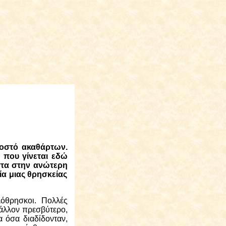
οσοστό ακαθάρτων.
 που γίνεται εδώ
στα στην ανώτερη
ία μιας θρησκείας
λόθρησκοι.
Πολλές
α άλλον πρεσβύτερο,
 όσα διαδίδονταν,