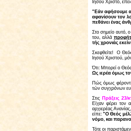
Ιησού Χριστό, επει
"Εάν αφήσουμε αυ
αφανίσουν τον λα
πεθάνει ένας άνθ
Στο σημείο αυτό, 
του, αλλά
προφήτ
τής χρονιάς εκείν
Σκεφθείτε!
Ο Θεός
Ιησού Χριστού, μόν
Ότι: Μπορεί ο Θεό
Ως ιερέα όμως τον
Πώς όμως φέρονταν
τών συγχρόνων ε
Στις
Πράξεις 23/κ
Είχαν φέρει τον 
αρχιερέας Ανανίας
είπε:
"Ο Θεός μέλ
νόμο, και παρανο
Τότε οι παριστάμεν