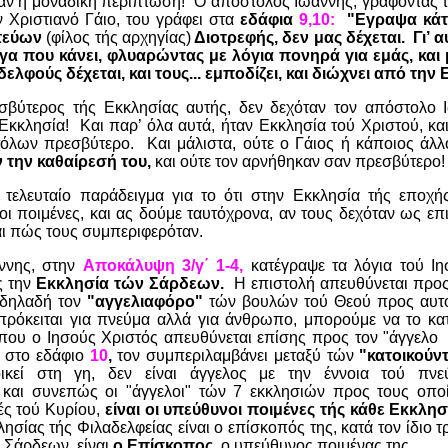
αν η μοναδική περίπτωση!
Ο απόστολος Ιωάννης, γράφοντας τ
 Χριστιανό Γάιο, του γράφει στα
εδάφια
9,10:
"Εγραψα κάτ
τεύων
(φίλος τής αρχηγίας)
Διοτρεφής, δεν μας δέχεται.
Γι’ 
γα που κάνει, φλυαρώντας με λόγια πονηρά για εμάς, και
δελφούς δέχεται, και τους... εμποδίζει, και διώχνει από την
σβύτερος τής Εκκλησίας αυτής, δεν δεχόταν τον απόστολο 
Εκκλησία!
Και παρ’ όλα αυτά, ήταν Εκκλησία τού Χριστού, και
τόλων πρεσβύτερο.
Και μάλιστα, ούτε ο Γάιος ή κάποιος άλ
 την καθαίρεσή του,
και ούτε τον αρνήθηκαν σαν πρεσβύτερο!
 τελευταίο παράδειγμα για το ότι στην Εκκλησία τής εποχ
οι ποιμένες, και ας δούμε ταυτόχρονα, αν τους δεχόταν ως επ
αι πώς τους συμπεριφερόταν.
ννης, στην
Αποκάλυψη 3/γ΄ 1-4,
κατέγραψε τα λόγια τού Ιη
ς την
Εκκλησία τών Σάρδεων.
Η επιστολή απευθύνεται προ
 δηλαδή τον
"αγγελιαφόρο"
τών βουλών τού Θεού προς αυτο
 πρόκειται για πνεύμα αλλά για άνθρωπο, μπορούμε να το κα
ου ο Ιησούς Χριστός απευθύνεται επίσης προς τον "άγγελο
ι στο εδάφιο
10
,
τον συμπεριλαμβάνει μεταξύ τών
"κατοικούν
ικεί στη γη, δεν είναι άγγελος με την έννοια τού πνε
και συνεπώς οι "άγγελοι" τών 7 εκκλησιών προς τους οπο
λές τού Κυρίου,
είναι οι υπεύθυνοι ποιμένες τής κάθε Εκκλησ
ησίας τής Φιλαδελφείας είναι ο επίσκοπός της, κατά τον ίδιο 
 Σάρδεων, είναι
ο Επίσκοπος,
ο υπεύθυνος ποιμένας της.