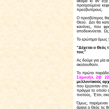
ακόμα κι αν είχ
προηγούμενα κεφά
πρεσβυτέρους.
Ο πρεσβύτερος θα 
Θεού.
Δεν θα κατ
κανόνες, που φρ
αποδεικνύεται.
Ως 
Το ερώτημα όμως π
"Δέχεται ο Θεός 
του;"
Ας δούμε για μία α
ακολουθούν.
Το πρώτο παράδει
Σαμουήλ, 2/β΄ 22
μελλοντικούς αρχ
που έρχονταν στο
πράγμα το οποίο ο
πιστούς.
Έτσι, σκ
Όμως, παρέμεναν κ
άραγε ο Θεός τις 