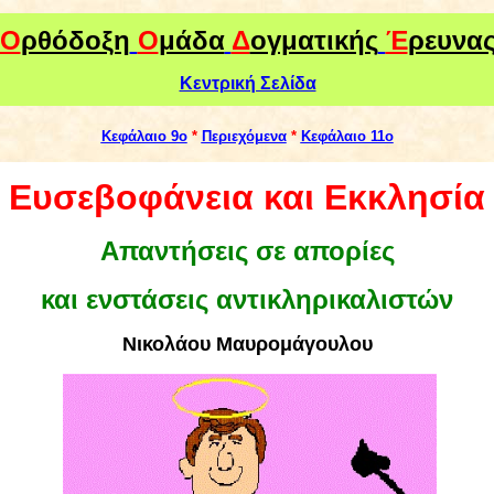
Ο
ρθόδοξη
Ο
μάδα
Δ
ογματικής
Έ
ρευνα
Κεντρική Σελίδα
Kεφάλαιο 9ο
*
Περιεχόμενα
*
Kεφάλαιο 11ο
Ευσεβοφάνεια και Εκκλησία
Απαντήσεις σε απορίες
και ενστάσεις αντικληρικαλιστών
Νικολάου Μαυρομάγουλου