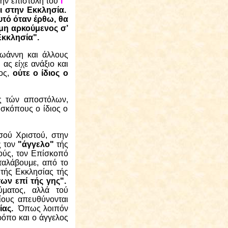
ην επιστολή του
Γ΄
ι στην Εκκλησία.
αυτό όταν έρθω, θα
 μη αρκούμενος σ’
 Εκκλησία".
Ιωάννη και άλλους
 ας είχε ανάξιο και
λος,
ούτε ο ίδιος ο
ής τών αποστόλων,
ισκόπους ο ίδιος ο
σού Χριστού, στην
ς τον
"άγγελο"
τής
ύς, τον Επίσκοπό
ταλάβουμε, από το
τής Εκκλησίας τής
των επί τής γης".
ύματος, αλλά τού
ίους απευθύνονται
ίας.
Όπως λοιπόν
τρόπο και ο άγγελος