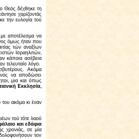
 Θεός δέχθηκε τη
άντησε χαρίζοντάς
κε την ευλογία τού
 με αποτέλεσμα να
νος όμως ήταν που
ιτίας τών αναξίων
πιστών Ισραηλιτών,
αν κάποια ασέβεια
ον τελευταίο λόγο.
σβυτέρους.
Ακόμα
είνος να αποδώσει
ητοι, μια και όπως
τιανική Εκκλησία,
 του ακόμα κι έναν
ρέων τού τότε λαού
άλαιο και εδάφια
ής χρονιάς, σε μία
 δολοφονήσουν τον