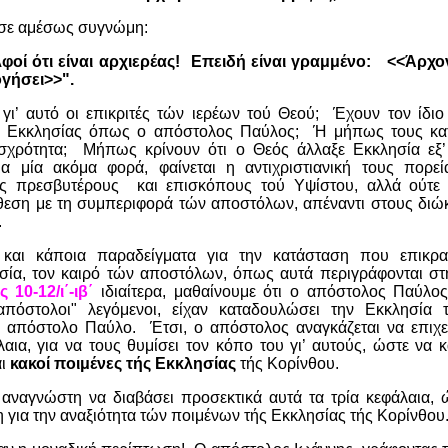
σε αμέσως συγνώμη:
οί ότι είναι αρχιερέας!
Επειδή είναι γραμμένο:
<<Άρχο
ογήσει>>".
γι’ αυτό οι επικριτές τών ιερέων τού Θεού;
Έχουν τον ίδιο
ς Εκκλησίας όπως ο απόστολος Παύλος;
Ή μήπως τους κατ
σχρότητα;
Μήπως κρίνουν ότι ο Θεός άλλαξε Εκκλησία εξ’
ια μία ακόμα φορά, φαίνεται η αντιχριστιανική τους πορεί
υς πρεσβυτέρους
και επισκόπους τού Υψίστου, αλλά ούτε 
θεση με τη συμπεριφορά τών αποστόλων, απέναντι στους διώκ
.
και κάποια παραδείγματα για την κατάσταση που επικρ
ησία, τον καιρό τών αποστόλων, όπως αυτά περιγράφονται στ
 10-12/ι΄-ιβ΄
ιδιαίτερα, μαθαίνουμε ότι ο απόστολος Παύλος
απόστολοι" λεγόμενοι, είχαν καταδουλώσει την Εκκλησία 
ν απόστολο Παύλο.
Έτσι, ο απόστολος αναγκάζεται να επιχε
λαια, για να τους θυμίσει τον κόπο του γι’ αυτούς, ώστε να
αι
κακοί ποιμένες τής Εκκλησίας
τής Κορίνθου.
αναγνώστη να διαβάσει προσεκτικά αυτά τα τρία κεφάλαια, 
ια την αναξιότητα τών ποιμένων τής Εκκλησίας τής Κορίνθου