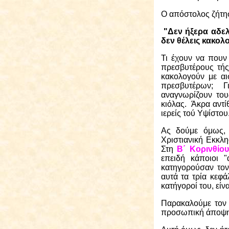
Ο απόστολος ζήτη
"Δεν ήξερα αδελφ
δεν θέλεις κακολ
Τι έχουν να πουν 
πρεσβυτέρους τή
κακολογούν με αι
πρεσβυτέρων;
Γ
αναγνωρίζουν το
κιόλας.
Άκρα αντί
ιερείς τού Υψίστου
Ας δούμε όμως, 
Χριστιανική Εκκλ
Στη
Β΄ Κορινθίους
επειδή κάποιοι "
κατηγορούσαν το
αυτά τα τρία κεφά
κατήγοροί του, είν
Παρακαλούμε τον 
προσωπική άποψη γ