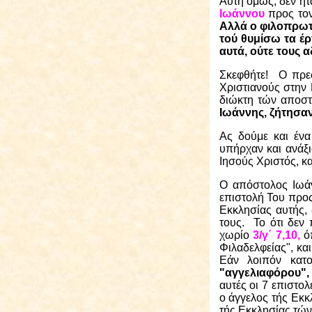
Αυτή όμως, δεν ήτ
Ιωάννου
προς τον
Αλλά ο φιλοπρω
τού θυμίσω τα έρ
αυτά, ούτε τους α
Σκεφθήτε!
Ο πρε
Χριστιανούς στην 
διώκτη τών αποσ
Ιωάννης, ζήτησαν
Ας δούμε και ένα
υπήρχαν και ανάξι
Ιησούς Χριστός, κ
Ο απόστολος Ιωά
επιστολή Του προ
Εκκλησίας αυτής,
τους.
Το ότι δεν
χωρίο
3/γ΄ 7,10,
όπ
Φιλαδελφείας", κα
Εάν λοιπόν κατο
"αγγελιαφόρου",
αυτές οι 7 επιστο
ο άγγελος τής Εκκλ
τής Εκκλησίας τών