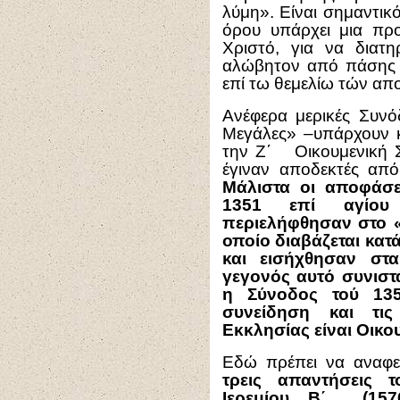
λύμη». Είναι σημαντικ
όρου υπάρχει μια πρ
Χριστό, για να διατ
αλώβητον από πάσης ν
επί τω θεμελίω τών α
Ανέφερα μερικές Συνόδ
Μεγάλες» –υπάρχουν κ
την Ζ΄ Οικουμενική Σ
έγιναν αποδεκτές από
Μάλιστα οι αποφάσε
1351 επί αγίου
περιελήφθησαν στο «
οποίο διαβάζεται κατ
και εισήχθησαν στα
γεγονός αυτό συνιστ
η Σύνοδος τού 13
συνείδηση και τι
Εκκλησίας είναι Οικο
Εδώ πρέπει να αναφε
τρεις απαντήσεις τ
Ιερεμίου Β΄ (157