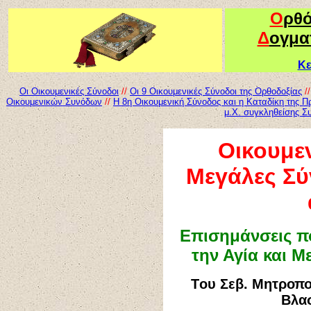
Ο
ρθ
Δ
ογμα
Κε
Οι Οικουμενικές Σύνοδοι
//
Οι 9 Οικουμενικές Σύνοδοι της Ορθοδοξίας
/
Οικουμενικών Συνόδων
//
Η 8η Οικουμενική Σύνοδος και η Καταδίκη της Π
μ.Χ. συγκληθείσης Σ
Οικουμεν
Μεγάλες Σύ
Επισημάνσεις πο
την Αγία και Μ
T
ου Σεβ. Μητροπο
Βλασ