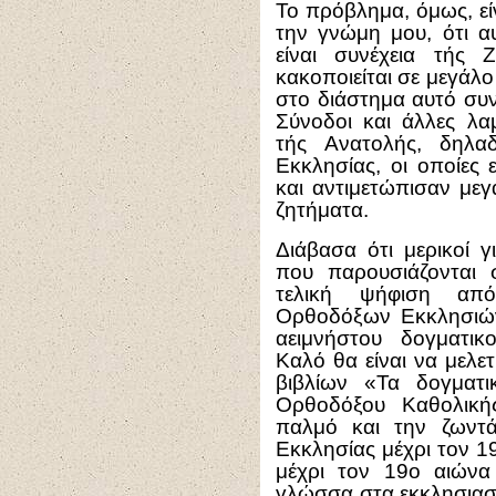
Το πρόβλημα, όμως, εί
την γνώμη μου, ότι α
είναι συνέχεια τής 
κακοποιείται σε μεγάλο
στο διάστημα αυτό συν
Σύνοδοι και άλλες λ
τής Ανατολής, δηλα
Εκκλησίας, οι οποίε
και αντιμετώπισαν μεγ
ζητήματα.
Διάβασα ότι μερικοί γ
που παρουσιάζονται 
τελική ψήφιση απ
Ορθοδόξων Εκκλησιών
αειμνήστου δογματι
Καλό θα είναι να μελε
βιβλίων «Τα δογματι
Ορθοδόξου Καθολική
παλμό και την ζωντ
Εκκλησίας μέχρι τον 1
μέχρι τον 19ο αιώνα
γλώσσα στα εκκλησιαστι