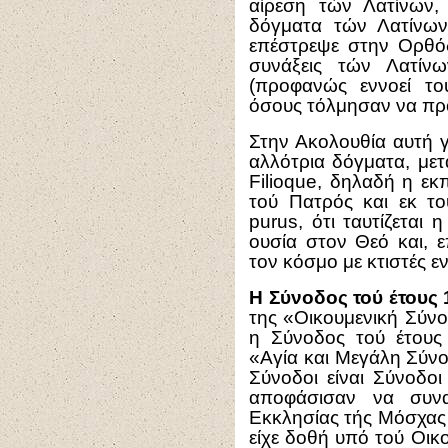
αίρεση τών Λατίνων, 
δόγματα τών Λατίνων
επέστρεψε στην Ορθόδ
συνάξεις τών Λατίν
(προφανώς εννοεί το
όσους τόλμησαν να προ
Στην Ακολουθία αυτή γί
αλλότρια δόγματα, μετ
Filioque, δηλαδή η εκ
τού Πατρός και εκ το
purus, ότι ταυτίζεται 
ουσία στον Θεό και, ε
τον κόσμο με κτιστές εν
Η Σύνοδος τού έτους 
της «Οικουμενική Σύνοδ
η Σύνοδος τού έτους
«Αγία και Μεγάλη Σύνοδ
Σύνοδοι είναι Σύνοδο
αποφάσισαν να συνα
Εκκλησίας τής Μόσχας 
είχε δοθή υπό τού Οικ