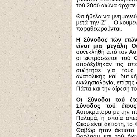
τού 20ού αιώνα άρχισε
Θα ήθελα να μνημονεύ
μετά την Ζ΄ Οικουμεν
παραθεωρούνται.
Η Σύνοδος τών ετών
είναι μια μεγάλη Ο
συνεκλήθη από τον Αυτ
οι εκπρόσωποι τού 
αποδέχθηκαν τις απ
συζήτησε για τους 
ανατολικής και δυτικ
εκκλησιολογία, επίσης
Πάπα και την αίρεση το
Οι Σύνοδοι τού έτο
Σύνοδος τού έτους
Αυτοκράτορα με την πα
Παλαμά, η οποία απεφ
Θεού είναι άκτιστη, τ
Θαβώρ ήταν άκτιστο 
Βαρλαάμ και τού Ακιν