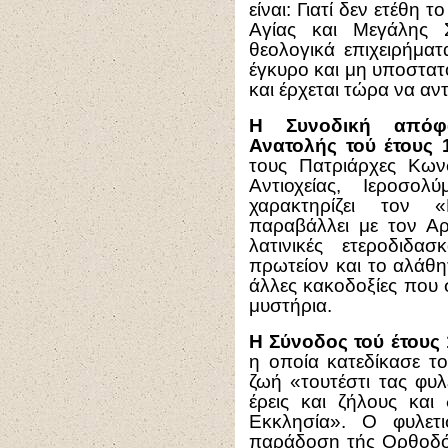
είναι: Γιατί δεν ετέθη 
Αγίας και Μεγάλης 
θεολογικά επιχειρήμα
έγκυρο και μη υποστατ
και έρχεται τώρα να αν
Η Συνοδική απόφ
Ανατολής τού έτους 
τους Πατριάρχες Κωνσ
Αντιοχείας, Ιεροσο
χαρακτηρίζει τον 
παραβάλλει με τον Αρε
λατινικές ετεροδιδα
πρωτείον και το αλάθη
άλλες κακοδοξίες που σ
μυστήρια.
Η Σύνοδος τού έτους
η οποία κατεδίκασε το
ζωή «τουτέστι τας φυλε
έρεις και ζήλους και
Εκκλησία». Ο φυλετ
παράδοση τής Ορθοδόξ