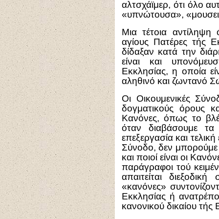
αλτσχάϊμερ, ότι όλο αυ
«υπνώτουσα», «μουσει
Μια τέτοια αντίληψη 
αγίους Πατέρες τής Ε
δίδαξαν κατά την διάρκ
είναι και υπονόμευ
Εκκλησίας, η οποία εί
αληθινό και ζωντανό Σ
Οι Οικουμενικές Σύν
δογματικούς όρους και
Κανόνες, όπως το βλ
όταν διαβάσουμε τα
επεξεργασία και τελική
Σύνοδο, δεν μπορούμε ν
και ποιοί είναι οι Κανό
παράγραφοι τού κειμέν
απαιτείται διεξοδική
«κανόνες» συντονίζον
Εκκλησίας ή ανατρέπο
κανονικού δικαίου τής 