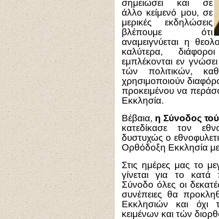
σημειώσει και σε
άλλο κείμενό μου, σε
μερικές εκδηλώσεις
βλέπουμε ότι
αναμειγνύεται η θεολ
καλύτερα, διάφοροι
εμπλέκονται εν γνώσει 
τών πολιτικών, καθ
χρησιμοποιούν διαφόρο
προκειμένου να περάσο
Εκκλησία.
Βέβαια,
η Σύνοδος το
κατεδίκασε τον εθν
δυστυχώς ο εθνοφυλετι
Ορθόδοξη Εκκλησία με
Στις ημέρες μας το μ
γίνεται για το κατ
Σύνοδο όλες οι δεκατέ
συνέπειες θα προκλη
Εκκλησιών και όχι 
κειμένων και τών διορ