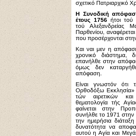
σχετικό Πατριαρχικό Χ
Η Συνοδική απόφασ
έτους 1756
ήτοι τού 
τού Αλεξανδρείας Μ
Παρθενίου, αναφέρετα
που προσέρχονται στη
Και ναι μεν η απόφασ
χρονικό διάστημα, 
επανήλθε στην απόφα
όμως δεν καταργήθ
απόφαση.
Είναι γνωστόν ότι 
Ορθοδόξω Εκκλησία»
τών αιρετικών και
θεματολογία τής Αγί
φαίνεται στην Προπ
συνήλθε το 1971 στην 
την ημερήσια διάταξη
δυνατότητα να αποφα
αυτού η Αγία και Μεγ