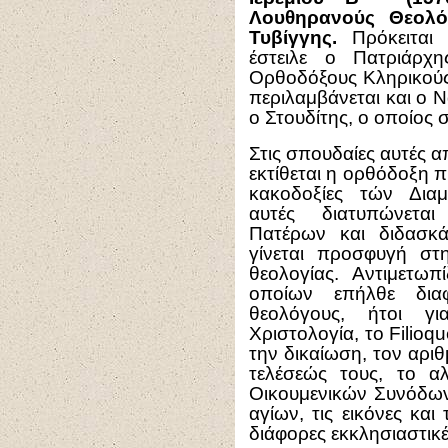
Λουθηρανούς Θεολό
Τυβίγγης.
Πρόκειται 
έστειλε ο Πατριάρχη
Ορθοδόξους Κληρικούς 
περιλαμβάνεται και ο 
ο Στουδίτης, ο οποίος 
Στις σπουδαίες αυτές α
εκτίθεται η ορθόδοξη πί
κακοδοξίες τών Διαμ
αυτές διατυπώνεται
Πατέρων και διδασκ
γίνεται προσφυγή στ
θεολογίας. Αντιμετωπ
οποίων επήλθε δια
θεολόγους, ήτοι γ
Χριστολογία, το Filioq
την δικαίωση, τον αρι
τελέσεώς τους, το α
Οικουμενικών Συνόδων,
αγίων, τις εικόνες και 
διάφορες εκκλησιαστικ