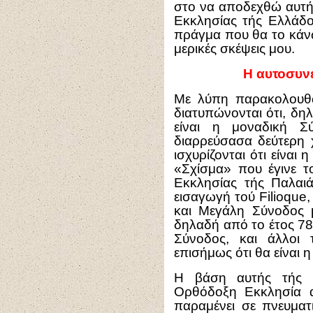
στο να αποδεχθώ αυτήν
Εκκλησίας τής Ελλάδ
πράγμα που θα το κάν
μερικές σκέψεις μου.
Η αυτοσυν
Με λύπη παρακολουθώ
διατυπώνονται ότι, δη
είναι η μοναδική Σ
διαρρεύσασα δεύτερη χ
ισχυρίζονται ότι είνα
«Σχίσμα» που έγινε τ
Εκκλησίας τής Παλαι
εισαγωγή τού Filioque,
και Μεγάλη Σύνοδος 
δηλαδή από το έτος 78
Σύνοδος, και άλλοι
επισήμως ότι θα είναι 
Η βάση αυτής τής ν
Ορθόδοξη Εκκλησία 
παραμένει σε πνευματ