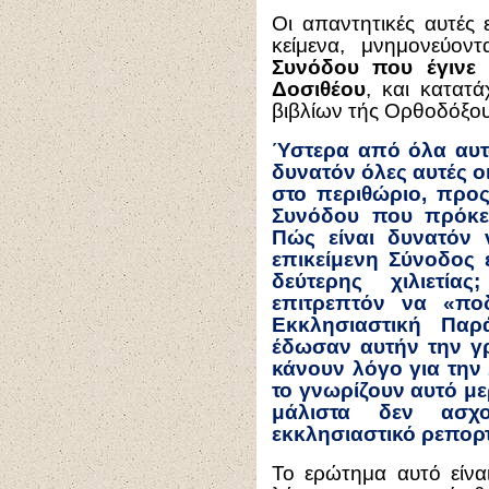
Οι απαντητικές αυτές 
κείμενα, μνημονεύον
Συνόδου που έγινε 
Δοσιθέου
, και κατατ
βιβλίων τής Ορθοδόξου
Ύστερα από όλα αυτά
δυνατόν όλες αυτές ο
στο περιθώριο, προς
Συνόδου που πρόκει
Πώς είναι δυνατόν ν
επικείμενη Σύνοδος 
δεύτερης χιλιετί
επιτρεπτόν να «πο
Εκκλησιαστική Παρ
έδωσαν αυτήν την γ
κάνουν λόγο για την 
το γνωρίζουν αυτό με
μάλιστα δεν ασχο
εκκλησιαστικό ρεπορ
Το ερώτημα αυτό είναι