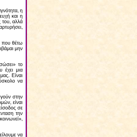
αγνότητα, η
ευχή και η
 του, αλλά
μαρτυρήσει,
ς που θέτω
οβάμαι μην
«σώσει» το
υ έχει μια
μας. Είναι
δύσκολο να
ηγούν στην
μών, είναι
είσοδος σε
ένταση την
κοινωνεί»,
είλουμε να