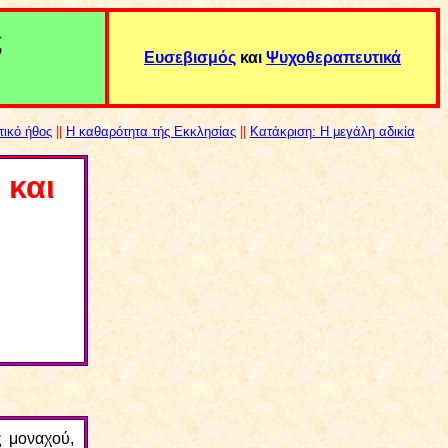
ς
Ευσεβισμός
και
Ψυχοθεραπευτικά
τικό ήθος
||
Η καθαρότητα τής Εκκλησίας
||
Κατάκριση: Η μεγάλη αδικία
 και
ς μοναχού,