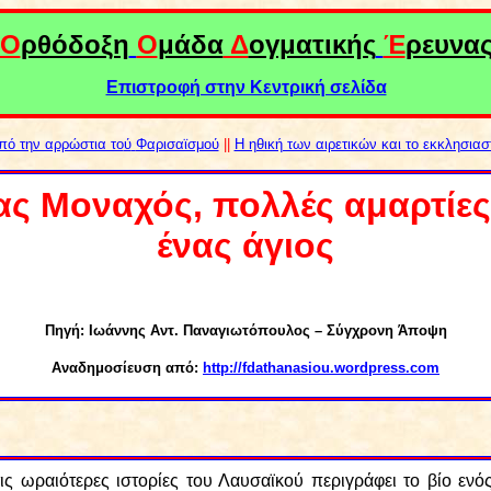
Ο
ρθόδοξη
Ο
μάδα
Δ
ογματικής
Έ
ρευνα
Επιστροφή στην Κεντρική σελίδα
πό την αρρώστια το
ύ
Φαρισαϊσμού
||
Η ηθική των αιρετικών και το εκκλησιασ
ς Μοναχός, πολλές αμαρτίες
ένας άγιος
Πηγή:
Ιωάννης Αντ. Παναγιωτόπουλος – Σύγχρονη Άποψη
Αναδημοσίευση από:
http://fdathanasiou.wordpress.com
ις ωραιότερες ιστορίες του Λαυσαϊκού περιγράφει το βίο ενό