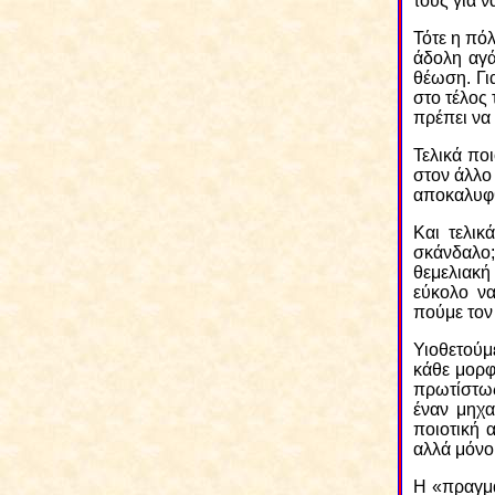
τους για ν
Τότε η πόλ
άδολη αγά
θέωση. Γι
στο τέλος 
πρέπει να 
Τελικά πο
στον άλλο
αποκαλυφθ
Και τελικ
σκάνδαλο;
θεμελιακή
εύκολο να
πούμε τον 
Υιοθετούμ
κάθε μορφ
πρωτίστως
έναν μηχα
ποιοτική 
αλλά μόνο 
Η «πραγμα