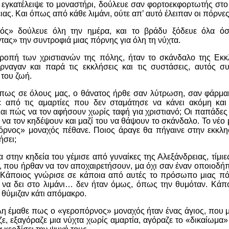
εγκατέλειψε το μοναστήρι, δούλευε σαν φορτοεκφορτωτής στο 
ας. Και όπως από κάθε λιμάνι, ούτε απ’ αυτό έλειπαν οι πόρνες
ός» δούλευε όλη την ημέρα, και το βράδυ ξόδευε όλα όσα
τας» την συντροφιά μιας πόρνης για όλη τη νύχτα.
ροπή των χριστιανών της πόλης, ήταν το σκάνδαλο της Εκκ
ρναγαν και παρά τις εκκλήσεις και τις συστάσεις, αυτός συ
του ζωή.
πως σε όλους μας, ο θάνατος ήρθε σαν λύτρωση, σαν φάρμ
 από τις αμαρτίες που δεν σταμάτησε να κάνει ακόμη και
Και πώς να τον αφήσουν χωρίς ταφή για χριστιανό; Οι παπάδες
 να τον κηδέψουν και μαζί του να θάψουν το σκάνδαλο. Το νέο 
ρνος» μοναχός πέθανε. Ποιος άραγε θα πήγαινε στην εκκλη
ήσει;
 στην κηδεία του γέμισε από γυναίκες της Αλεξάνδρειας, τίμιε
ς, που ήρθαν να τον αποχαιρετήσουν, μα όχι σαν έναν οποιοδήπ
 Κάποιος γνώρισε σε κάποια από αυτές το πρόσωπο μιας π
ό να δει στο λιμάνι… δεν ήταν όμως, όπως την θυμόταν. Κάπο
 θύμιζαν κάτι απόμακρο.
λη έμαθε πως ο «γεροπόρνος» μοναχός ήταν ένας άγιος, που μ
ζε, εξαγόραζε μια νύχτα χωρίς αμαρτία, αγόραζε το «δικαίωμα