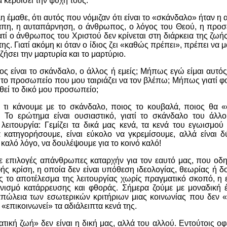
α κερδίσει την ψυχή τους.
η έμαθε, ότι αυτός που νόμιζαν ότι είναι το «σκάνδαλο» ήταν η 
πη, η αυταπάρνηση, ο άνθρωπος, ο λόγος του Θεού, η προσ
ατί ο άνθρωπος του Χριστού δεν κρίνεται στη διάρκεια της ζωής
της. Γιατί ακόμη κι όταν ο ίδιος ζει «καθώς πρέπει», πρέπει να 
ζήσει την μαρτυρία και το μαρτύριο.
ιος είναι το σκάνδαλο, ο άλλος ή εμείς; Μήπως εγώ είμαι αυτό
 το προσωπείο που μου ταιριάζει να τον βλέπω; Μήπως γιατί φ
εί το δικό μου προσωπείο;
ά τι κάνουμε με το σκάνδαλο, ποιος το κουβαλά, ποιος θα 
 Το ερώτημα είναι ουσιαστικό, γιατί το σκάνδαλο του άλλο
 λειτουργία: Γεμίζει τα δικά μας κενά, τα κενά του εγωισμού 
 κατηγορήσουμε, είναι εύκολο να γκρεμίσουμε, αλλά είναι 
καλό λόγο, να δουλέψουμε για το κοινό καλό!
ε επιλογές απάνθρωπες καταρχήν για τον εαυτό μας, που οδ
ής κρίση, η οποία δεν είναι υπόθεση ιδεολογίας, θεωρίας ή δο
 το αποτέλεσμα της λειτουργίας χωρίς πραγματικό σκοπό, η 
νισμό κατάρρευσης και φθοράς. Σήμερα ζούμε με μοναδική 
απώλεια των εσωτερικών κριτήριων μιας κοινωνίας που δεν «
«επικοινωνεί» τα αδιάλειπτα κενά της.
τική ζωή» δεν είναι η δική μας, αλλά του αλλού. Εντούτοις οφ