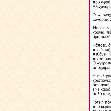
που αφού 
Αλεξάνδρει
Ο «μοναχ
«αγοράζον
Ήταν η ντ
χρόνια πέ
αμαρτωλή 
Κάποτε, ό
τον έσωζε
πεθάνει. 
τον πήραν
Ο «γεροπό
αποχαιρετ
Η εκκλησία
χριστιανέ
σαν άγιο!
είχε καιρ
απλά τους
Τότε η πό
που κέρδι