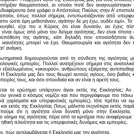
πήρξαν θαυματοποιοί, οι οποίοι ποτέ δεν αναγνωρίστηκαν ω
ενδιαφέροντα όσα γράφει ο Απόστολος Παύλος στην Α’ επιστολ
 οποίοι, όπως πολλοί σήμερα, εντυπωσιάζονταν από υπερφυσ
στιν ώστε όρη μεθιστάνειν, αγάπην δε μη έχω, ουδέν ειμί
». Το
ινηθεί, είχε πει ο Κύριος ότι είναι δυνατόν, αν έχεις π
 είναι όμως από μόνο του δείγμα αγιότητας, δεν είναι τίποτα 
οϋπόθεση της αγάπης, κάτι δηλαδή που οποιοσδήποτε ά
 ικανότητες μπορεί να έχει. Θαυματουργία και αγιότητα δεν τα
τ’ ανάγκη.
ωτηματικά δημιουργούνται από τη
σύνδεση της αγιότητας μ
ολογικές εμπειρίες.
Πολλοί ανατρέχουν σήμερα στις ανατολικέ
ν εξαϋλωμένους «γκουρού», ανθρώπους εξαίρετης αυτοπειθαρ
 Η Εκκλησία μας δεν τους θεωρεί αυτούς αγίους, όσο βαθιές 
εμπειρίες τους, και όσο σπουδαία και αν είναι η αρετή τους.
θεται το ερώτημα:
υπάρχουν άγιοι εκτός της Εκκλησίας;
Αν η
που γενικά ο κόσμος νομίζει και που περιγράφουμε πιο πάνω
κά χαρίσματα και υπερφυσικές εμπειρίες), τότε πρέπει να ο
 και εκτός της Εκκλησίας (Ίσως μάλιστα συχνότερα εκτός παρά 
πούμε ότι η αγιότητα είναι δυνατή μόνο στην Εκκλησία,
ο νόημα της αγιότητας πέρα από τα κριτήρια που αναφέρουμε
ηθική τελειότητα και τις υπερφυσικές δυνάμεις και εμπειρίες.
ν, πώς αντιλαμβάνεται ή Εκκλησία μας την αγιότητα.