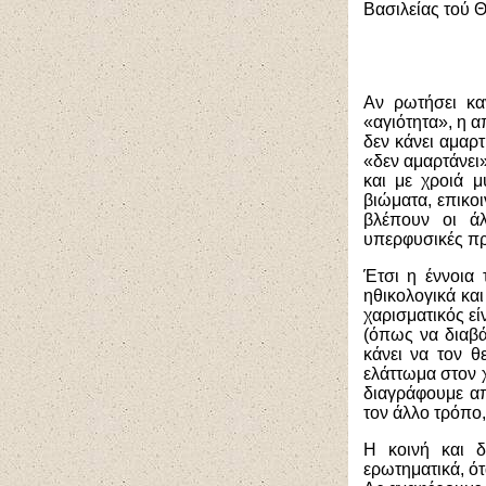
Βασιλείας τού 
Αν ρωτήσει κα
«αγιότητα», η α
δεν κάνει αμαρτ
«δεν αμαρτάνει»
και με χροιά μ
βιώματα, επικο
βλέπουν οι άλ
υπερφυσικές πρ
Έτσι η έννοια 
ηθικολογικά και
χαρισματικός εί
(όπως να διαβά
κάνει να τον θ
ελάττωμα στον χ
διαγράφουμε απ
τον άλλο τρόπο,
Η κοινή και δ
ερωτηματικά
, ό