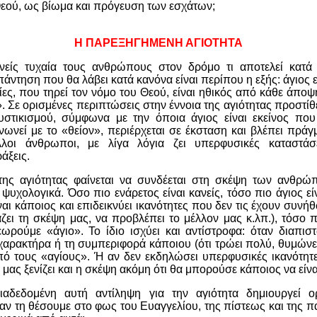
Θεού, ως βίωμα και πρόγευση των εσχάτων;
Η ΠΑΡΕΞΗΓΗΜΕΝΗ ΑΓΙΟΤΗΤΑ
νείς τυχαία τους ανθρώπους στον δρόμο τι αποτελεί κατά
πάντηση που θα λάβει κατά κανόνα είναι περίπου η εξής: άγιος ε
ίες, που τηρεί τον νόμο του Θεού, είναι ηθικός από κάθε άποψ
. Σε ορισμένες περιπτώσεις στην έννοια της αγιότητας προστίθε
υστικισμού, σύμφωνα με την όποια άγιος είναι εκείνος που
ινωνεί με το «θείον», περιέρχεται σε έκσταση και βλέπει πράγ
λοι άνθρωποι, με λίγα λόγια ζει υπερφυσικές καταστάσε
άξεις.
της αγιότητας φαίνεται να συνδέεται στη σκέψη των ανθρώ
 ψυχολογικά. Όσο πιο ενάρετος είναι κανείς, τόσο πιο άγιος εί
ναι κάποιος και επιδεικνύει ικανότητες που δεν τις έχουν συν
ζει τη σκέψη μας, να προβλέπει το μέλλον μας κ.λπ.), τόσο 
εωρούμε «άγιο». Το ίδιο ισχύει και αντίστροφα: όταν διαπι
αρακτήρα ή τη συμπεριφορά κάποιου (ότι τρώει πολύ, θυμώνει 
ό τους «αγίους». Ή αν δεν εκδηλώσει υπερφυσικές ικανότητε
 μας ξενίζει και η σκέψη ακόμη ότι θα μπορούσε κάποιος να είνα
ιαδεδομένη αυτή αντίληψη για την αγιότητα δημιουργεί ο
ταν τη θέσουμε στο φως του Ευαγγελίου, της πίστεως και της 