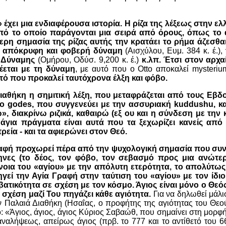
 έχει μια ενδιαφέρουσα ιστορία. Η ρίζα της λέξεως στην 
ό το οποίο παράγονται μια σειρά από όρους, όπως το 
τερη σημασία της ρίζας αυτής την κρατάει
το ρήμα άζεσθα
α απόκρυφη και φοβερή δύναμη
(Αισχύλου, Ευμ. 384 κ. έ.),
 Δύναμης
(Ομήρου, Οδύσ. 9,200 κ. έ.)
κ.λπ. Έτσι στον αρχα
έεται με τη δύναμη
, με αυτό που ο Otto αποκαλεί mysteriu
τό που προκαλεί ταυτόχρονα έλξη και φόβο.
Διαθήκη
η σημιτική λέξη
, που μεταφράζεται από τους Εβδ
το
godes
, που συγγενεύει με την
ασσυριακή kuddushu
, κ
»,
διακρίνω ριζικά, καθαιρώ (εξ ου και η σύνδεση με την 
 άγια πράγματα είναι αυτά που τα ξεχωρίζει κανείς από
ρεία - και τα αφιερώνει στον Θεό.
ραφή
προχωρεί πέρα από την ψυχολογική σημασία που συν
ηνες (το δέος, τον φόβο, τον σεβασμό προς μια ανώτερ
ννοια του «αγίου» με την απόλυτη ετερότητα, το απολύτω
ηγεί την Αγία Γραφή στην ταύτιση του «αγίου» με τον ίδιο
τικότητα σε σχέση με τον κόσμο. Άγιος είναι μόνο ο Θεός
η σχέση μαζί Του πηγάζει κάθε αγιότητα.
Για να δηλωθεί μάλι
ν Παλαιά Διαθήκη (Ησαΐας, ο προφήτης της αγιότητας του Θεού
ο: «Άγιος, άγιος, άγιος Κύριος Σαβαώθ, που σημαίνει στη μορφ
αναλήψεως, απείρως άγιος (πρβ. το 777 και το αντίθετό του 66