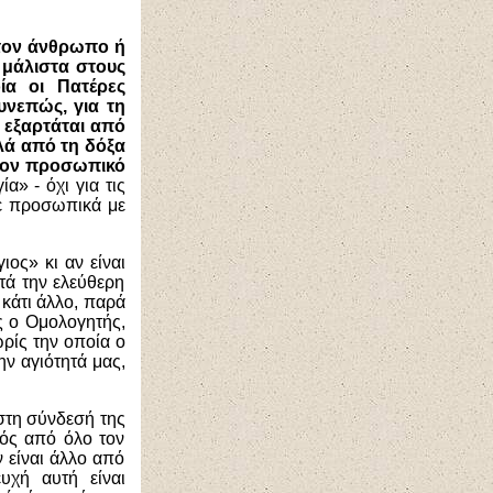
ε τον άνθρωπο ή
 μάλιστα στους
ία οι Πατέρες
υνεπώς, για τη
ν εξαρτάται από
λά από τη δόξα
 τον προσωπικό
γία»
- όχι για τις
ε προσωπικά με
ιος» κι αν είναι
τά την ελεύθερη
 κάτι άλλο, παρά
ς ο Ομολογητής,
ρίς την οποία ο
ν αγιότητά μας,
 στη σύνδεσή της
εός από όλο τον
 είναι άλλο από
υχή αυτή είναι