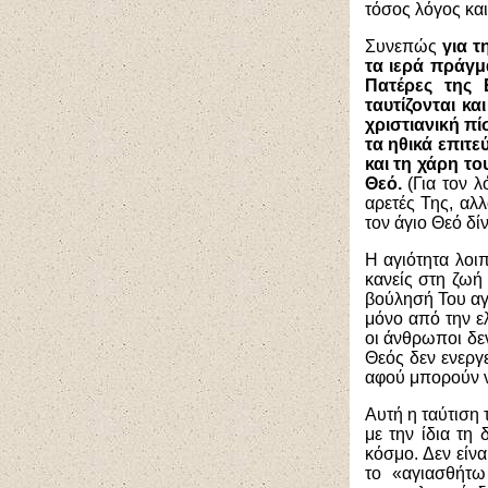
τόσος λόγος και
Συνεπώς
για τ
τα ιερά πράγμ
Πατέρες της 
ταυτίζονται κ
χριστιανική π
τα ηθικά επιτ
και τη χάρη τ
Θεό.
(Για τον λ
αρετές Της, αλ
τον άγιο Θεό δί
Η αγιότητα λοιπ
κανείς στη ζωή
βούλησή Του αγι
μόνο από την ε
οι άνθρωποι δε
Θεός δεν ενεργ
αφού μπορούν ν
Αυτή η ταύτιση 
με την ίδια τη
κόσμο. Δεν είν
το «αγιασθήτω