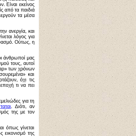
. Είναι εκείνος
ίς από τα παιδιά
ιεργούν τα μέσα
 την
ανεργία
, και
νεται λόγος για
ευασμό. Ούτως,
η
 οι άνθρωποί μας
μού τους, αυτοί
ταρ» των χρόνων
σουρεμένα» και
ρτάζουν
, όχι τις
 εποχή τι να πει
εμελιώδες για τη
ταται
.
Διότι, αν
σμός της με τον
αι όπως γίνεται
ως εικονισμό της