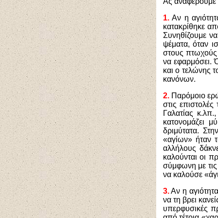
Ας αναφέρουμε 
1.
Αν η αγιότητ
κατακρίθηκε απ
Συνηθίζουμε να
ψέματα, όταν ι
στους πτωχούς 
να εφαρμόσει. 
και ο τελώνης τ
κανόνων.
2.
Παρόμοιο ερώ
στις επιστολές
Γαλατίας κ.λπ
κατονομάζει μ
δριμύτατα. Στη
«αγίων» ήταν τ
αλλήλους δάκνε
καλούνται οι πρ
σύμφωνη με τις 
να καλούσε «άγι
3.
Αν η αγιότητα
να τη βρει κανε
υπερφυσικές πρά
από τέτοια «χα