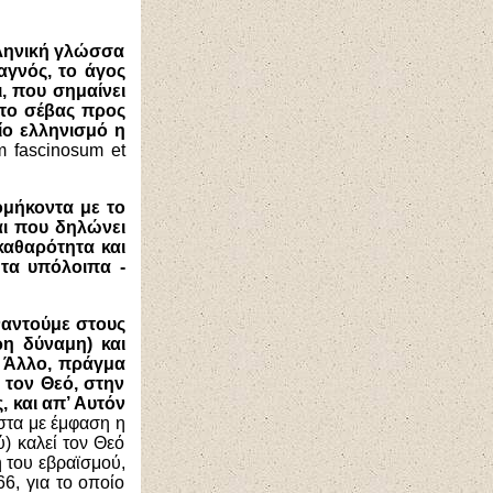
ελληνική γλώσσα
αγνός, το άγος
ι
, που σημαίνει
το σέβας προς
ίο ελληνισμό η
m fascinosum et
ομήκοντα με το
αι που δηλώνει
καθαρότητα και
 τα υπόλοιπα -
αντούμε στους
η δύναμη) και
ς Άλλο
, πράγμα
 τον Θεό, στην
, και απ’ Αυτόν
στα με έμφαση η
) καλεί τον Θεό
ή του εβραϊσμού,
6, για το οποίο