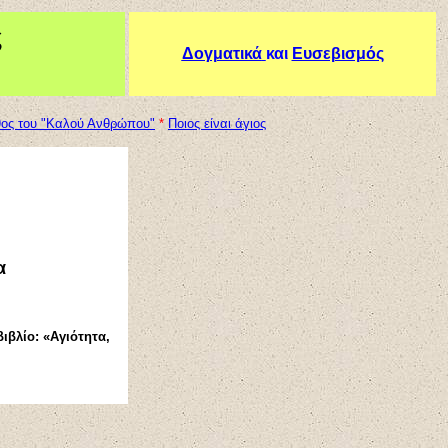
ς
Δογματικά
και
Ευσεβισμός
ος του "Καλού Ανθρώπου"
*
Ποιος είναι άγιος
α
βιβλίο: «Αγιότητα,