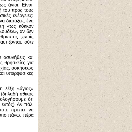
ς άγιοι. Είναι,
ή του προς τους
ικές ενέργειες:
 να διατάξεις ένα
ίστη «ως κόκκον
«ουδέν», αν δεν
νθρωπος χωρίς
υτίζονται, ούτε
ε ασυνήθεις και
ς θρησκείες για
χίας, ασκήσεως
και υπερφυσικές
 λέξη «άγιος»
 (δηλαδή ηθικός
μολογήσουμε ότι
εντός). Αν πάλι
 τότε πρέπει
να
 πιο πάνω,
πέρα