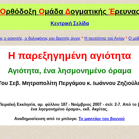
Ο
ρθόδοξη
Ο
μάδα
Δ
ογματικής
Έ
ρευνα
Κεντρική Σελίδα
ς ο ασκητής, ο δολοφόνος και βιαστής άγιος
*
Η ταυτότητα τού Αγίου
*
Ο μύθ
H παρεξηγημένη αγιότητα
Αγιότητα, ένα λησμονημένο όραμα
Του Σεβ. Μητροπολίτη Περγάμου κ. Ιωάννου Ζηζιούλ
ειραϊκή Εκκλησία, αρ. φύλλου 187 - Νοέμβριος 2007 - σελ: 2-7. Από το 
ένα λησμονημένο όραμα», εκδ. Ακρίτας.
Αναδημοσίευση από το μπλογκ:
Το μανιτάρι του βουνού