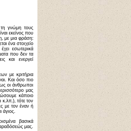
 τη γνώμη τους
ίναι εκείνος που
η, με μια φράση:
ται ένα στοιχείο
 έχει εσωτερικά
ματα που δεν τα
ις και ενεργεί
πων με κριτήρια
ναι. Και όσο πιο
ήθως οι άνθρωποι
περισσότερο μας
στώσουμε κάποιο
κ.λπ.), τότε τον
ς με τον έναν ή
ι άγιος.
ρισμένα βασικά
παραδόσεώς μας.