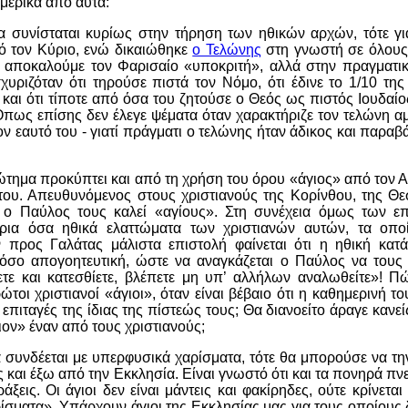
μερικά από αυτά:
α συνίσταται κυρίως στην τήρηση των ηθικών αρχών, τότε γι
ό τον Κύριο, ενώ δικαιώθηκε
ο Τελώνης
στη γνωστή σε όλους
 αποκαλούμε τον Φαρισαίο «υποκριτή», αλλά στην πραγματικ
σχυριζόταν ότι τηρούσε πιστά τον Νόμο, ότι έδινε το 1/10 της
και ότι τίποτε από όσα του ζητούσε ο Θεός ως πιστός Ιουδαίο
Όπως επίσης δεν έλεγε ψέματα όταν χαρακτήριζε τον τελώνη 
ον εαυτό του - γιατί πράγματι ο τελώνης ήταν άδικος και παρα
τημα προκύπτει και από τη χρήση του όρου «άγιος» από τον
 του. Απευθυνόμενος στους χριστιανούς της Κορίνθου, της Θε
., ο Παύλος τους καλεί «αγίους». Στη συνέχεια όμως των ε
ύρια όσα ηθικά ελαττώματα των χριστιανών αυτών, τα οποία
ν προς Γαλάτας μάλιστα επιστολή φαίνεται ότι η ηθική κατ
όσο απογοητευτική, ώστε να αναγκάζεται ο Παύλος να τους 
τε και κατεσθίετε, βλέπετε μη υπ’ αλλήλων αναλωθείτε
»! Πώ
ώτοι χριστιανοί «άγιοι», όταν είναι βέβαιο ότι η καθημερινή τ
επιταγές της ίδιας της πίστεώς τους; Θα διανοείτο άραγε κανεί
ον» έναν από τους χριστιανούς;
 συνδέεται με υπερφυσικά χαρίσματα, τότε θα μπορούσε να την
ίς και έξω από την Εκκλησία. Είναι γνωστό ότι και τα πονηρά π
ξεις. Οι άγιοι δεν είναι μάντεις και φακίρηδες, ούτε κρίνεται
ρίσματα». Υπάρχουν άγιοι της Εκκλησίας μας για τους οποίους 