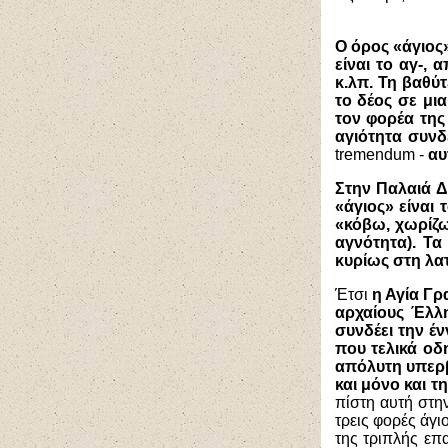
Ο όρος «άγιος»
είναι το
αγ-,
απ
κ.λπ. Τη βαθύ
το δέος σε μι
τον φορέα της
αγιότητα συνδ
tremendum -
αυ
Στην Παλαιά 
«άγιος» είναι 
«κόβω, χωρίζω
αγνότητα). Τα
κυρίως στη λατ
Έτσι
η Αγία Γ
αρχαίους Έλλ
συνδέει την έ
που τελικά οδ
απόλυτη υπερβα
και μόνο και τ
πίστη αυτή στη
τρεις φορές άγι
της τριπλής επ