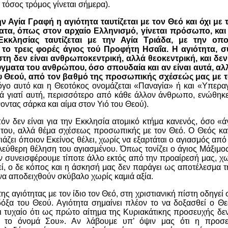
 τόσος τρόμος γίνεται σήμερα).
ην Αγία Γραφή η αγιότητα ταυτίζεται με τον Θεό και όχι μ
ατα
, όπως στον αρχαίο Ελληνισμό, γίνεται πρόσωπο, και
Εκκλησίας ταυτίζεται με την Αγία Τριάδα, με την οπο
αι το τρεις φορές άγιος τού Προφήτη Ησαΐα.
Η αγιότητα, σ
ίστη δεν είναι ανθρωποκεντρική, αλλά θεοκεντρική
, και δε
εύγματα του ανθρώπου, όσο σπουδαία και αν είναι αυτά, αλ
ου Θεού, από τον βαθμό της προσωπικής σχέσεώς μας με
όγο αυτό και η Θεοτόκος ονομάζεται
«Παναγία» ή και «Υπερα
λά γιατί αυτή, περισσότερο από κάθε άλλον άνθρωπο,
ενώθηκ
νοντας σάρκα και αίμα στον Υιό του Θεού
).
όν δεν είναι για την Εκκλησία ατομικό κτήμα κανενός
, όσο «άγ
 του, αλλά θέμα σχέσεως προσωπικής με τον Θεό. Ο Θεός κα
άζει όποιον Εκείνος θέλει, χωρίς να εξαρτάται ο αγιασμός από
λεύθερη θέληση του αγιασμένου. Όπως τονίζει ο άγιος Μάξιμο
ν συνεισφέρουμε τίποτε άλλο εκτός από την προαίρεσή μας,
χω
εί, ο δε κόπος και η άσκησή μας δεν παράγει ως αποτέλεσμα τη
α αποδειχθούν σκύβαλο χωρίς καμιά αξία.
της αγιότητας με τον ίδιο τον Θεό, στη χριστιανική πίστη οδηγεί
 δόξα του Θεού. Αγιότητα σημαίνει πλέον το να δοξασθεί ο Θ
αι τυχαίο ότι ως πρώτο αίτημα της Κυριακάτικης προσευχής δεν
 το όνομά Σου». Αν λάβουμε υπ’ όψιν μας ότι η προσε