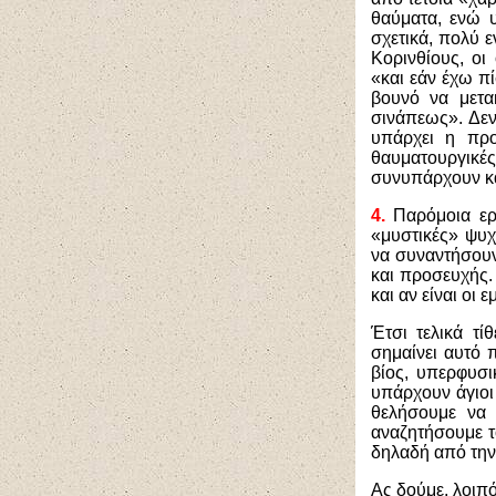
θαύματα, ενώ υ
σχετικά, πολύ 
Κορινθίους, οι
«
και εάν έχω πί
βουνό να μετακ
σινάπεως». Δεν
υπάρχει η πρ
θαυματουργικές
συνυπάρχουν κα
4.
Παρόμοια ερ
«μυστικές» ψυχ
να συναντήσου
και προσευχής.
και αν είναι οι 
Έτσι τελικά τί
σημαίνει αυτό 
βίος, υπερφυσι
υπάρχουν άγιοι
θελήσουμε να 
αναζητήσουμε τ
δηλαδή από την 
Ας δούμε, λοιπό