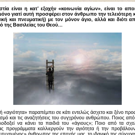
στία
είναι η κατ’ εξοχήν «
κοινωνία αγίων
», είναι το απ
 μόνο γιατί αυτή προσφέρει στον άνθρωπο την τελειότερη 
κή και πνευματική) με τον μόνον άγιο, αλλά και διότι α
μό της Βασιλείας του Θεού
…
ή «αγιότητα» παραπέμπει σε κάτι εντελώς άσχετο και ξένο προ
ισμό και τις αναζητήσεις του συγχρόνου ανθρώπου. Ποιος από 
οδοξεί να κάνει τα παιδιά του «άγιους»; Ποιο από τα σχο
μας προγράμματα καλλιεργούν την αγιότητα ή την προβάλου
ιτυχημένος» άνθρωπος της εποχής μας, το ιδανικό της σύγχρον