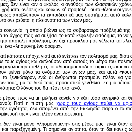
 μας, δεν είναι καν ο «καλός κι αγαθός» των κλασσικών χρόνων
 χρήματα, ανέσεις και κοινωνική προβολή - αυτό θέλουν οι γονε
κυρίως αποβλέπουν τα εκπαιδευτικά μας συστήματα, αυτό καλλ
υτό ονειρεύεται η πλειονότητα των νέων μας.
ια κοινωνία, η οποία βιώνει ως το σοβαρότερο πρόβλημά της
πό το
άγχος
πώς να αυξήσει το κατά κεφαλήν εισόδημα, το να γί
ότητα αποτελεί πρόκληση, αν όχι πρόσκληση σε γέλωτα και χλ
λεί ένα «λησμονημένο όραμα»
.
τί κάποτε υπήρχε, γιατί αυτό ενέπνεε τον πολιτισμό μας, διότι
με τους αγίους και αντλούσαν από αυτούς το μέτρο του πολιτισ
 οι μεγάλοι πρωταθλητές, οι «διάσημοι ποδοσφαιριστές» και «σ
ουν μείνει μόνο τα ονόματα των αγίων μας, και αυτά «κουτ
ί το ξενικώτερον, ενώ οι άνθρωποι προτιμούν πλέον
να γιο
ίων τους, μα
τα δικά τους προσωπικά γενέθλια.
Σε μια τέτοια
γιότητα;
Ο λόγος του θα πέσει στο κενό.
 μέρος, πώς να μη μιλήσει κανείς για κάτι τόσο κεντρικό και θ
ιανού;
Γιατί η πίστη μας
χωρίς τους αγίους παύει να υφίσ
ην αγιότητα, δεν απομένει από την Εκκλησία παρά ο ταυτι
σμίκευσή της» είναι πλέον αναπόφευκτη.
α δεν είναι μόνο «λησμονημένη» στις μέρες μας, είναι όταν κ
, και παρεξηγημένη. Τι σημαίνει αγιότητα, όταν τη δει κανείς 