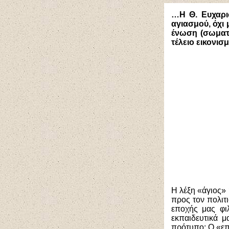
…H Θ. Ευχαρι
αγιασμού, όχι
ένωση (σωματι
τέλειο εικονισ
Η λέξη «άγιος» 
προς τον πολιτ
εποχής μας φιλ
εκπαιδευτικά 
πρότυπο; Ο «επ