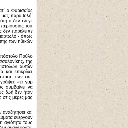
ατί ο Φαρισαίος
 μας παραβολή;
ότητα δεν έλεγε
 περιουσίας του
ς δεν παρέλειπε
αμαρτωλό - όπως
βάτης των ηθικών
 Απόστολο Παύλο
σσαλονίκης, της
πιστολών αυτών
 και επικρίνει
άσταση των εκεί
γράψει: «
ει γαρ
ς συμβαίνει να
ους ζωή δεν ήταν
ς στις μέρες μας
 αναζητήσει και
νεύματα ενεργούν
 η αγιότητα τους
δεν αναφέρονται