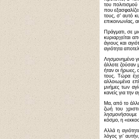
του πολιτισμού
που εξασφαλίζει
τους, σ’ αυτό 
επικοινωνίας, α
Πράγματι, σε μ
κυριαρχείται α
άγιους και αγι
αγιότητα αποτε
Λησμονημένο για
άλλοτε ζούσαν 
ήταν οι ήρωες,
τους. Τώρα έχ
αλλοιωμένα επ
μνήμες των αγ
κανείς για την α
Μα, από το άλλο
ζωή του χριστ
λησμονήσουμε τ
κόσμο, η «εκκο
Αλλά η αγιότητ
λόγος γι’ αυτήν