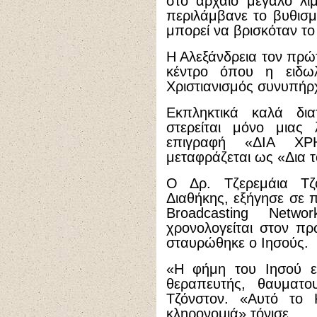
στο αρχαίο μεγάλο λιμ
περιλάμβανε το βυθισμ
μπορεί να βρισκόταν το
Η Αλεξάνδρεια τον πρώ
κέντρο όπου η ειδωλ
Χριστιανισμός συνυπήρ
Εκπληκτικά καλά δια
στερείται μόνο μιας 
επιγραφή «ΔΙΑ Χ
μεταφράζεται ως «Δια τ
Ο Δρ. Τζερεμάια Τζό
Διαθήκης, εξήγησε σε 
Broadcasting Netw
χρονολογείται στον π
σταυρώθηκε ο Ιησούς.
«Η φήμη του Ιησού εκ
θεραπευτής, θαυματου
Τζόνστον. «Αυτό το 
κληρονομιά» τόνισε.