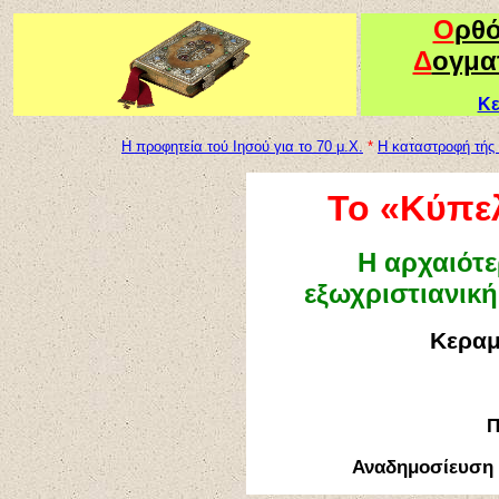
Ο
ρθ
Δ
ογμα
Κε
Η προφητεία τού Ιησού για το 70 μ.Χ.
*
Η καταστροφή τής 
Το «Κύπελ
Η αρχαιότ
εξωχριστιανικ
K
εραμ
Π
Αναδημοσίευση