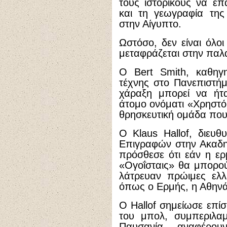
τους ιστορικούς να ε
και τη γεωγραφία της
στην Αίγυπτο.
Ωστόσο, δεν είναι όλοι 
μεταφράζεται στην παλ
Ο Bert Smith, καθηγη
τέχνης στο Πανεπιστήμ
χάραξη μπορεί να ή
άτομο ονόματι «Χρηστός
θρησκευτική ομάδα που 
Ο Klaus Hallof, διευθ
Επιγραφών στην Ακαδη
πρόσθεσε ότι εάν η ερ
«Ογοΐσταις» θα μπορού
λάτρευαν πρώιμες ελλη
όπως ο Ερμής, η Αθηνά 
Ο Hallof σημείωσε επίσ
του μπολ, συμπεριλα
Παυσανία, αναφέρο