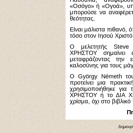
«Οσόγο» ή «Ογοά», υπ
μπορούσε να αναφέρετ
θεότητας.
Είναι μάλιστα πιθανό, 
τόσο στον Ιησού Χριστό
Ο μελετητής Steve 
ΧΡΗΣΤΟΥ σημαίνει 
μεταφράζοντας την 
καλοσύνης για τους μά
Ο György Németh του
προτείνει μια πρακτι
χρησιμοποιήθηκε για 
ΧΡΗΣΤΟΥ ή το ΔΙΑ Χ
χρίσμα, όχι στο βιβλικ
Πη
Δημιουρ