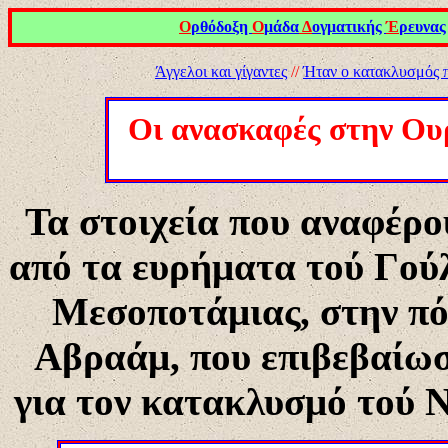
Ο
ρθόδοξη
Ο
μάδα
Δ
ογματικής
Έ
ρευνας
Άγγελοι και γίγαντες
//
Ήταν ο κατακλυσμός 
Οι ανασκαφές στην Ου
Τα στοιχεία που αναφέρου
από τα ευρήματα τού Γούλ
Μεσοποτάμιας, στην π
Αβραάμ, που επιβεβαίω
για τον κατακλυσμό τού Ν