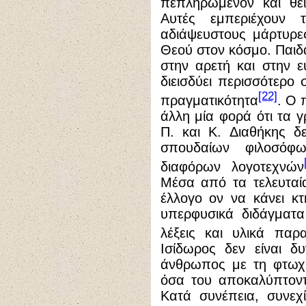
πεπληρωμένον και θεί
Αυτές εμπεριέχουν 
αδιάψευστους μάρτυρε
Θεού στον κόσμο. Παιδ
στην αρετή και στην ε
διεισδύει περισσότερο
[22]
πραγματικότητα
. Ο 
άλλη μία φορά ότι τα 
Π. και Κ. Διαθήκης δ
σπουδαίων φιλοσόφ
διαφόρων λογοτεχνών
Μέσα από τα τελευταί
έλλογο ον να κάνει κτ
υπερφυσικά διδάγματα
λέξεις και υλικά παρα
Ισίδωρος δεν είναι δ
άνθρωπος με τη φτωχή
όσα του αποκαλύπτοντ
Κατά συνέπεια, συνεχί