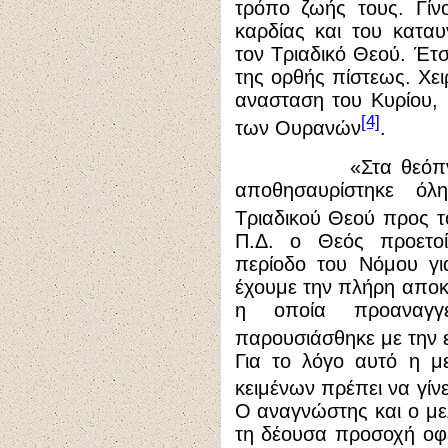
τρόπο ζωής τους. Γίνο
καρδίας και του κατα
τον Τριαδικό Θεού. Έτσ
της ορθής πίστεως. Χει
ανασταση του Κυρίου, 
[4]
των Ουρανών
.
«Στα θεόπνευστα 
αποθησαυρίστηκε ό
Τριαδικού Θεού προς 
Π.Δ. ο Θεός προετο
περίοδο του Νόμου γι
έχουμε την πλήρη αποκ
η οποία προαναγ
παρουσιάσθηκε με την 
Για το λόγο αυτό η μ
κειμένων πρέπει να γίν
Ο αναγνώστης και ο με
τη δέουσα προσοχή οφε