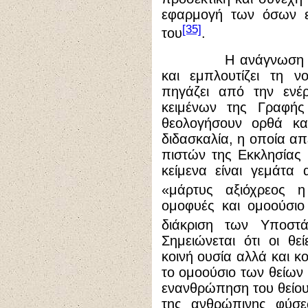
εφαρμογή των όσων εκ
[35]
του
.
Η ανάγνωση του λ
και εμπλουτίζει τη ν
πηγάζει από την ενέ
κειμένων της Γραφής
θεολογήσουν ορθά και
διδασκαλία, η οποία απ
πιστών της Εκκλησίας 
κείμενα είναι γεμάτα
«μάρτυς αξιόχρεος 
ομοφυές και ομοούσι
διάκριση των Υποστ
Σημειώνεται ότι οι θ
κοινή ουσία αλλά και κο
το ομοούσιο των θείων
ενανθρώπηση του θείου 
της ανθρώπινης φύσε