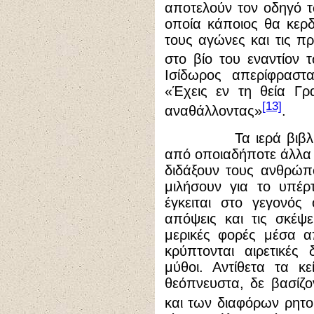
αποτελούν τον οδηγό 
οποία κάποιος θα κερ
τους αγώνες και τις πρ
στο βίο του εναντίον
Ισίδωρος απερίφραστ
«Έχεις εν τη θεία Γρ
[13]
αναθάλλοντας»
.
Τα ιερά βιβλία τω
από οποιαδήποτε άλλα 
διδάξουν τους ανθρώπο
μιλήσουν για το υπέρ
έγκειται στο γεγονός 
απόψεις και τις σκέψ
μερικές φορές μέσα α
κρύπτονται αιρετικές δ
μύθοι. Αντίθετα τα κ
θεόπνευστα, δε βασίζο
και των διαφόρων ρητ