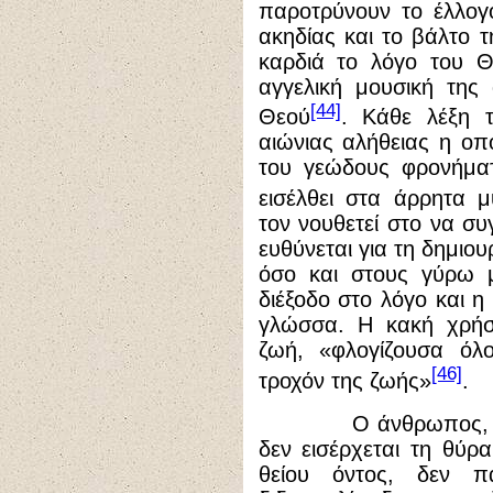
παροτρύνουν το έλλογ
ακηδίας και το βάλτο 
καρδιά το λόγο του Θ
αγγελική μουσική της 
[44]
Θεού
. Κάθε λέξη 
αιώνιας αλήθειας η ο
του γεώδους φρονήματ
εισέλθει στα άρρητα 
τον νουθετεί στο να συ
ευθύνεται για τη δημιο
όσο και στους γύρω μ
διέξοδο στο λόγο και η
γλώσσα. Η κακή χρήση
ζωή, «φλογίζουσα όλ
[46]
τροχόν της ζωής»
.
Ο άνθρωπος, ο οποί
δεν εισέρχεται τη θύρ
θείου όντος, δεν πα