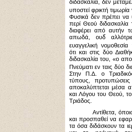
διδασκαλία, δεν μεταμελ
υποστεί φρικτή τιμωρία
Φυσικά δεν πρέπει να 
περί Θεού διδασκαλία
διαφέρει από αυτήν 
απωδά, ουδ̉ αλλότρ
ευαγγελική νομοθεσία
ότι και στις δύο Διαθή
διδασκαλία του, «ο απ
Πνεύματι εν ταις δύο δι
Στην Π.Δ. ο Τριαδικ
τύπους, προτυπώσεις
αποκαλύπτεται μέσα α
και Λόγου του Θεού, τ
Τριάδος.
Αντίθετα, όποιος μ
και προσπαθεί να εφαρ
τα όσα διδάσκουν τα ιε