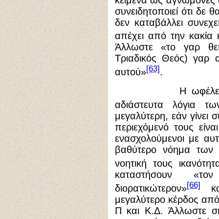
συνειδητοποιεί ότι δε θ
δεν καταβάλλει συνεχε
απέχει από την κακία 
Άλλωστε «το γαρ θε
Τριαδικός Θεός) γαρ 
[63]
αυτού»
.
Η ωφέλεια, η οπ
αδιάστευτα λόγια τ
μεγαλύτερη, εάν γίνει 
περιεχόμενό τους είνα
ενασχολούμενοι με αυ
βαθύτερο νόημα των 
νοητική τους ικανότη
καταστήσουν «τ
[66]
διορατικώτερον»
κα
μεγαλύτερο κέρδος από
Π και Κ.Δ. Άλλωστε σ