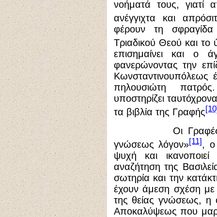
νοήματά τους, γιατί 
ανέγγιχτα και απρόσι
φέρουν τη σφραγίδα
Τριαδικού Θεού και το 
επισημαίνει και ο ά
φανερώνοντας την επί
Κωνσταντινουπόλεως έ
πηλουσιώτη πατρό
υποστηρίζει ταυτόχρονα
[10
τα βιβλία της Γραφής
Οι Γραφές εμπερ
[11]
γνώσεως λόγον»
, ο
ψυχή και ικανοποιεί
αναζήτηση της Βασιλε
σωτηρία και την κατάκ
έχουν άμεση σχέση με
της θείας γνώσεως, η 
Αποκαλύψεως που μαρτυ