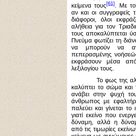
[61]
κείμενα τους
. Με το
αν και οι συγγραφείς τ
διάφοροι, όλοι εκφρά
αλήθεια για τον Τριαδι
τους αποκαλύπτεται ύσ
Πνεύμα φωτίζει τη διάν
να μπορούν να αντ
πεπερασμένης νοήσεώς
εκφράσουν μέσα από
λεξιλογίου τους.
Το φως της αλήθει
καλύπτει το σώμα και 
ανάβει στην ψυχή το
άνθρωπος με εφαλτήρι
παλεύει και γίνεται τ
γιατί εκείνο που ενεργ
δύναμη, αλλά η δύναμ
από τις τιμωρίες εκείνω
κείμενα ως αγνώμονες α