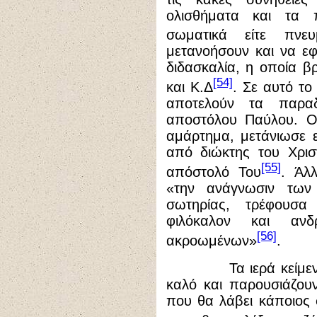
ολισθήματα και τα 
σωματικά είτε πνευμ
μετανοήσουν και να ε
διδασκαλία, η οποία βρ
[54]
και Κ.Δ
. Σε αυτό το
αποτελούν τα παρα
αποστόλου Παύλου. Ο 
αμάρτημα, μετάνιωσε ε
από διώκτης του Χρισ
[55]
απόστολό Του
. Άλ
«την ανάγνωσιν των
σωτηρίας, τρέφουσα 
φιλόκαλον και αν
[56]
ακροωμένων»
.
Τα ιερά κείμενα τη
καλό και παρουσιάζουν
που θα λάβει κάποιος 