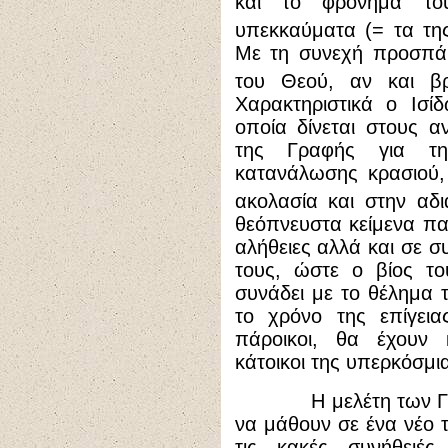
και το φρόνημά το
υπεκκαύματα (= τα τη
Με τη συνεχή προσπάθ
του Θεού, αν και βρ
Χαρακτηριστικά ο Ισί
οποία δίνεται στους 
της Γραφής για τη
κατανάλωσης κρασιού,
ακολασία και στην αδι
θεόπνευστα κείμενα παι
αλήθειες αλλά και σε σ
τους, ώστε ο βίος το
συνάδει με το θέλημα
το χρόνο της επίγεια
πάροικοι, θα έχουν 
κάτοικοι της υπερκόσμι
Η μελέτη των Γραφ
να μάθουν σε ένα νέο
τις κακές συνήθειέ