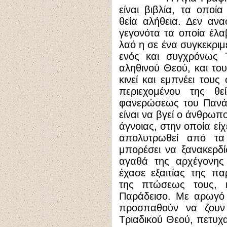
είναι βιβλία, τα οποί
θεία αλήθεια. Δεν αν
γεγονότα τα οποία έλ
λαό η σε ένα συγκεκριμ
ενός και συγχρόνως Τ
αληθινού Θεού, και το
κινεί και εμπνέει του
περιεχομένου της θ
φανερώσεως του Πανά
είναι να βγεί ο άνθρωπ
άγνοιας, στην οποία εί
απολυτρωθεί από τα
μπορέσει να ξανακερδί
αγαθά της αρχέγονης 
έχασε εξαιτίας της π
της πτώσεως τους, η
Παράδεισο. Με αρωγό 
προσπαθούν να ζουν
Τριαδικού Θεού, πετυχ