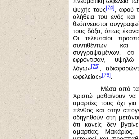
πνευματική ωφέλεια τω
[74]
ψυχής τους
, αφού 
αλήθεια του ενός και
θεόπνευστοι συγγραφεί
τους δόξα, όπως έκαναν
Οι τελευταίοι προσ
συντιθέντων και 
συγγραψαμένων, ότι
εφρόντισαν, υψηλώ
[75]
λόγω»
, αδιαφορών
[76]
ωφελείας»
.
Μέσα από τα θεόπν
Χριστώ μαθαίνουν να 
αμαρτίες τους όχι για
πένθος και στην απόγ
οδηγηθούν στη μετάνοι
ότι κανείς δεν βγαί
αμαρτίας. Μακάριος, 
μετανοεί και προσπαθ