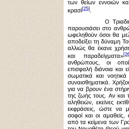
των θείων εννοιών κα
[25]
κρασί
.
Ο Τριαδικός Θε
παρουσιάσει στο ανθρώ
ωφεληθούν όσοι θα μελε
αποδείξει τη δύναμη Το
αλλιώς θα έκανε χρήση 
[2
και παραδείγματα»
ανθρώπους, οι οπο
επισφαλή διάνοια και ε
σωματικά και νοητικά
συναισθηματικά. Χρήζ
για να βρουν ένα στήρ
της ζωής τους. Αν και 
αληθειών, εκείνες εκτ
εκφράσεις, ώστε να μ
σοφοί και οι αμαθείς, 
από τα κείμενα των Γρ
του Νομοθέτη Θεού για 