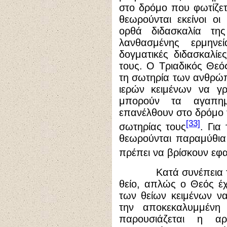
στο δρόμο που φωτίζετ
θεωρούνται εκείνοι οι
ορθά διδασκαλία της 
λανθασμένης ερμην
δογματικές διδασκαλίε
τους. Ο Τριαδικός Θεός
τη σωτηρία των ανθρώ
ιερών κειμένων να γ
μπορούν τα αγαπημ
επανέλθουν στο δρόμο τ
[33]
σωτηρίας τους
. Για
θεωρούνται παραμύθια 
πρέπει να βρίσκουν εφ
Κατά συνέπεια το π
θείο, απλώς ο Θεός έχ
των θείων κειμένων να
την αποκεκαλυμμένη 
παρουσιάζεται η α