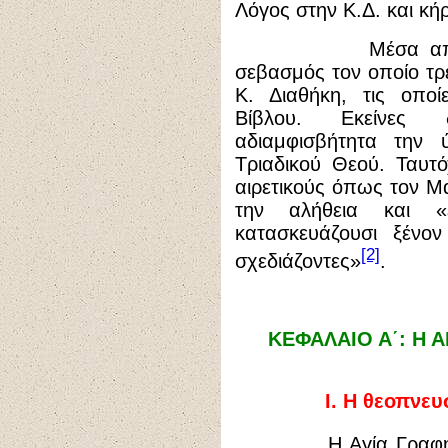
Λόγος στην Κ.Δ. και κή
Μέσα από τις επ
σεβασμός τον οποίο τρέ
Κ. Διαθήκη, τις οποί
Βίβλου. Εκείνες 
αδιαμφισβήτητα την
Τριαδικού Θεού. Ταυτ
αιρετικούς όπως τον Μ
την αλήθεια και «
κατασκευάζουσι ξένον
[2]
σχεδιάζοντες»
.
ΚΕΦΑΛΑΙΟ Α΄: Η Α
Ι. Η θεοπνευ
Η Αγία Γραφή, η Π