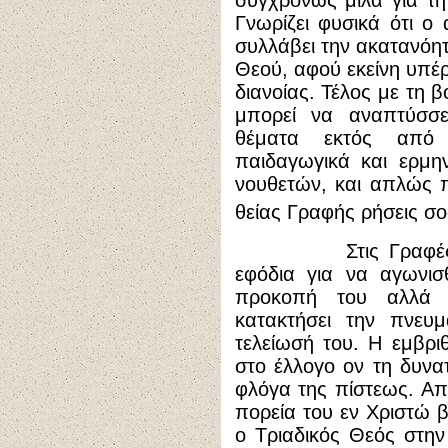
συγχρόνως μιλά για τ
Γνωρίζει φυσικά ότι ο
συλλάβει την ακατανόη
Θεού, αφού εκείνη υπέρ
διανοίας. Τέλος με τη 
μπορεί να αναπτύσσει
θέματα εκτός από δ
παιδαγωγικά και ερμην
νουθετών, και απλώς π
θείας Γραφής ρήσεις 
Στις Γραφές βρίσκ
εφόδια για να αγωνισθ
προκοπή του αλλά 
κατακτήσει την πνευ
τελείωσή του. Η εμβρ
στο έλλογο ον τη δυνα
φλόγα της πίστεως. Απ
πορεία του εν Χριστώ
ο Τριαδικός Θεός στη