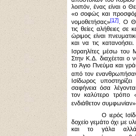
λοιπόν, ένας είναι ο Θ
«ο σοφώς και προσφόρ
[17]
νομοθετήσας»
. Ο Θ
τις θείες αλήθειες σε
ώριμος είναι πνευματι
και να τις κατανοήσει
Ισραηλίτες μέσω του
Στην Κ.Δ. διαχέεται ο
το Άγιο Πνεύμα και γρ
από τον ενανθρωπήσαν
Ισίδωρος υποστηρίζει
σαφήνεια όσα λέγοντα
τον καλύτερο τρόπο 
ενδιάθετον συμφωνίαν»
Ο ιερός Ισίδωρος 
δοχείο γεμάτο όχι με υ
και το γάλα αλλά 