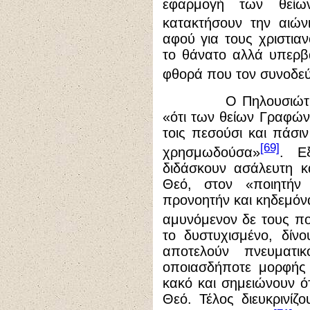
εφαρμογή των θεί
κατακτήσουν την αιών
αφού για τους χριστιαν
το θάνατο αλλά υπερβα
φθορά που τον συνοδεύ
Ο Πηλουσιώτης πατ
«ότι των θείων Γραφών 
τοις πεσούσι και πάσι
[69]
χρησμωδούσα»
. Εξ
διδάσκουν ασάλευτη κα
Θεό, στον «ποιητήν
προνοητήν και κηδεμόν
αμυνόμενον δε τους π
το δυστυχισμένο, δίν
αποτελούν πνευματι
οποιασδήποτε μορφής 
κακό και σημειώνουν ότ
Θεό. Τέλος διευκρινίζο