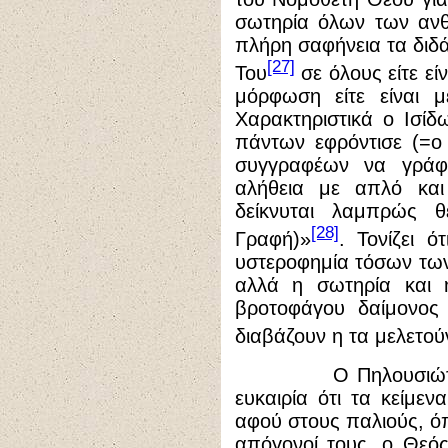
σωτηρία όλων των αν
πλήρη σαφήνεια τα διδ
[27]
Του
σε όλους είτε εί
μόρφωση είτε είναι με
Χαρακτηριστικά ο Ισίδ
πάντων εφρόντισε (=ο
συγγραφέων να γράφ
αλήθεια με απλό και
δείκνυται λαμπρώς 
[28]
Γραφή)»
. Τονίζει ό
υστεροφημία τόσων τω
αλλά η σωτηρία και
βροτοφάγου δαίμονος
διαβάζουν η τα μελετού
Ο Πηλουσιώτης πα
ευκαιρία ότι τα κείμε
αφού στους παλιούς, ό
απόγονοί τους, ο Θεός