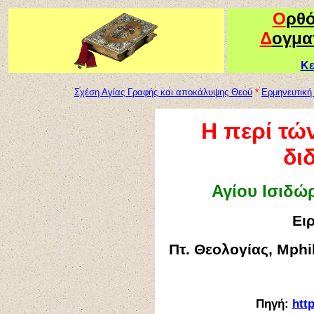
Ο
ρθ
Δ
ογμα
Κε
Σχέση Αγίας Γραφής και αποκάλυψης Θεού
*
Ερμηνευτική
Η
περί τώ
δι
Αγίου Ισιδώ
Ει
Πτ. Θεολογίας,
Μphil
Πηγή:
htt