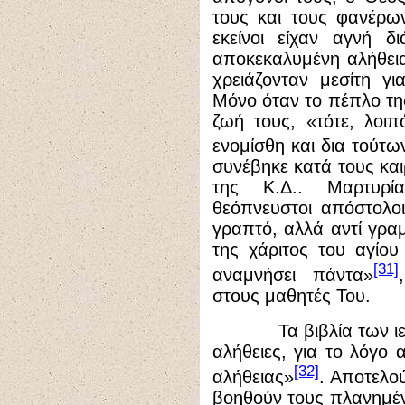
τους και τους φανέρω
εκείνοι είχαν αγνή δ
αποκεκαλυμένη αλήθεια
χρειάζονταν μεσίτη γ
Μόνο όταν το πέπλο τη
ζωή τους, «τότε, λοιπ
ενομίσθη και δια τούτ
συνέβηκε κατά τους και
της Κ.Δ.. Μαρτυρί
θεόπνευστοι απόστολοι
γραπτό, αλλά αντί γρ
της χάριτος του αγίο
[31]
αναμνήσει πάντα»
στους μαθητές Του.
Τα βιβλία των ιερών
αλήθειες, για το λόγο
[32]
αλήθειας»
. Αποτελού
βοηθούν τους πλανημέ