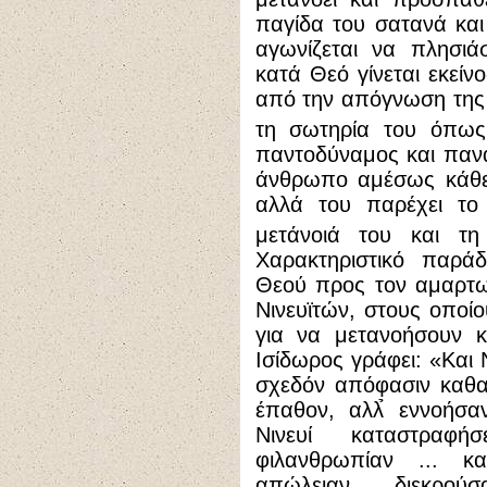
παγίδα του σατανά και
αγωνίζεται να πλησιά
κατά Θεό γίνεται εκείν
από την απόγνωση της 
τη σωτηρία του όπως
παντοδύναμος και πανά
άνθρωπο αμέσως κάθε 
αλλά του παρέχει το
μετάνοιά του και τ
Χαρακτηριστικό παράδ
Θεού προς τον αμαρτω
Νινευϊτών, στους οποίο
για να μετανοήσουν κ
Ισίδωρος γράφει: «Και 
σχεδόν απόφασιν καθα
έπαθον, αλλ̉ εννοήσαν
Νινευί καταστραφή
φιλανθρωπίαν ... κ
απώλειαν διεκρο