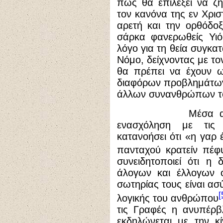
πως θα επιλέξει να ζ
τον κανόνα της εν Χρισ
αρετή και την ορθόδοξ
σάρκα φανερωθείς Υιό
λόγο για τη θεία συγκα
Νόμο, δείχνοντας με το
θα πρέπει να έχουν ω
διαφόρων προβλημάτων
άλλων συνανθρώπων τ
Μέσα από τη συ
ενασχόληση με τις
κατανοήσει ότι «η γαρ
πανταχού κρατείν πέφ
συνειδητοποιεί ότι η
άλογων και έλλογων ό
σωτηρίας τους είναι ασ
[
λογικής του ανθρώπου
τις Γραφές η ανυπέρβ
εκδηλώνεται με την κ