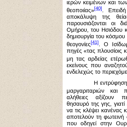
ιερών κειμένων και τω
[40]
θεοποιίας»
. Επειδ
αποκάλυψη της θεία
παρουσιάζονται οι δ
Ομήρου, του Ησιόδου κ
δημιουργία του κόσμου 
[41]
θεογονίες
. Ο Ισίδω
πηγές «τας πλουσίοις κ
μη τας αρδείας ετέρω
εκείνους που αναζητο
ενδελεχώς το περιεχόμε
Η εντρύφηση στις 
μαργαριταριών και π
αλήθειες αξίζουν π
θησαυρό της γης, γιατί
να τις κλέψει κανένας κ
αποτελούν τη φωτεινή
που οδηγεί στην Ουρά