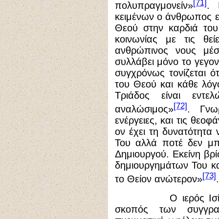
[71]
πολυπραγμονείν»
. 
κειμένων ο άνθρωπος ε
Θεού στην καρδιά του
κοινωνίας με τις θεί
ανθρώπινος νους μέ
συλλάβει μόνο το γεγο
συγχρόνως τονίζεται ότ
του Θεού και κάθε λόγ
Τριάδος είναι εντε
[72]
αναλώσιμος»
. Γνω
ενέργειες, και τις θεοφ
ον έχει τη δυνατότητα ν
Του αλλά ποτέ δεν μπ
Δημιουργού. Εκείνη βρί
δημιουργημάτων Του κα
[73]
το Θείον ανώτερον»
.
Ο ιερός Ισίδωρος
σκοπός των συγγρ