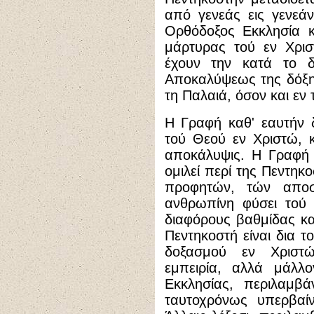
από γενεάς εις γενεά
Ορθόδοξος Εκκλησία κ
μάρτυρας τού εν Χρισ
έχουν την κατά το δ
Αποκαλύψεως της δόξη
τη Παλαιά, όσον και εν 
Η Γραφή καθ' εαυτήν δ
τού Θεού εν Χριστώ, 
αποκάλυψις. Η Γραφή δ
ομιλεί περί της Πεντηκ
προφητών, τών απο
ανθρωπίνη φύσει τού 
διαφόρους βαθμίδας κα
Πεντηκοστή είναι δια 
δοξασμού εν Χριστώ
εμπειρία, αλλά μάλλο
Εκκλησίας, περιλαμβά
ταυτοχρόνως υπερβαίν