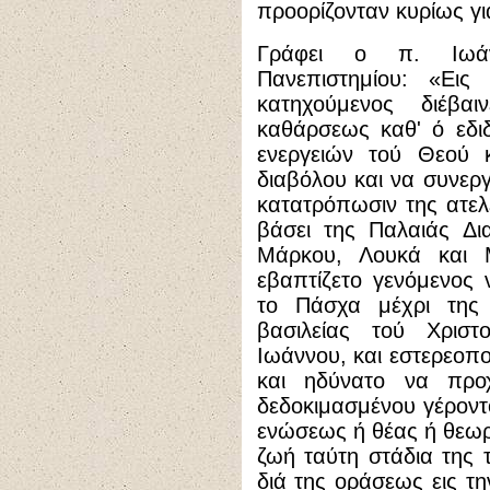
προορίζονταν κυρίως γι
Γράφει ο π. Ιωάν
Πανεπιστημίου: «Ει
κατηχούμενος διέβ
καθάρσεως καθ' ό εδι
ενεργειών τού Θεού 
διαβόλου και να συνεργ
κατατρόπωσιν της ατελε
βάσει της Παλαιάς Δι
Μάρκου, Λουκά και Μ
εβαπτίζετο γενόμενος 
το Πάσχα μέχρι της 
βασιλείας τού Χριστ
Ιωάννου, και εστερεοπο
και ηδύνατο να προ
δεδοκιμασμένου γέροντ
ενώσεως ή θέας ή θεωρί
ζωή ταύτη στάδια της 
διά της οράσεως εις τη