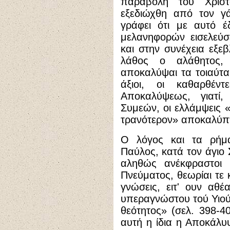
παραβολή τού Χρισ
εξεδιώχθη από τον γ
γράφει ότι με αυτό έδ
μελανηφορών εισελεύσε
και στην συνέχεια εξεβ
λάθος ο αλάθητος,
αποκαλύψαι τα τοιαύτα
άξιοι, οι καθαρθέντ
Αποκαλύψεως, γιατί
Συμεών, οι ελλάμψεις «
τρανότερον» αποκαλύπτο
Ο λόγος και τα ρήμ
Παύλος, κατά τον άγιο Σ
αληθώς ανέκφραστοι 
Πνεύματος, θεωρίαι τε
γνώσεις, ειτ' ουν αθέ
υπεραγνώστου τού Υιού 
θεότητος» (σελ. 398-40
αυτή η ίδια η Αποκάλυψ