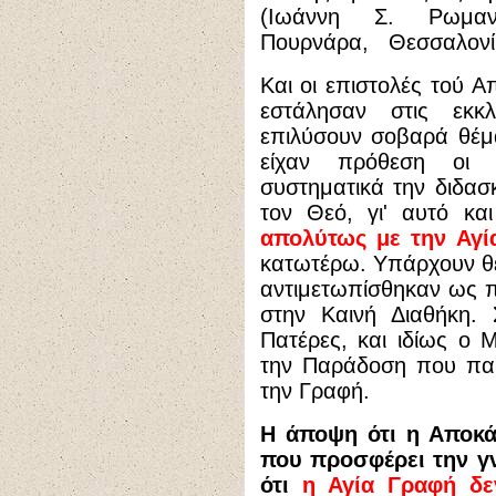
(Ιωάννη Σ. Ρωμα
Πουρνάρα, Θεσσαλον
Και οι επιστολές τού 
εστάλησαν στις εκκλ
επιλύσουν σοβαρά θέμ
είχαν πρόθεση οι 
συστηματικά την διδα
τον Θεό, γι' αυτό κα
απολύτως με την Αγί
κατωτέρω. Υπάρχουν θέ
αντιμετωπίσθηκαν ως 
στην Καινή Διαθήκη. 
Πατέρες, και ιδίως ο Μ
την Παράδοση που παρ
την Γραφή.
Η άποψη ότι η Αποκά
που προσφέρει την γ
ότι
η Αγία Γραφή δε