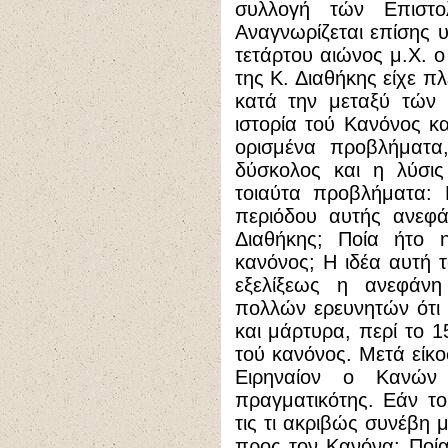
συλλογή τών Επιστ
Αναγνωρίζεται επίσης υ
τετάρτου αιώνος μ.Χ. 
της Κ. Διαθήκης είχε π
κατά την μεταξύ τών 
ιστορία τού Κανόνος κα
ορισμένα προβλήματα,
δύσκολος και η λύσις
τοιαύτα προβλήματα: 
περιόδου αυτής ανεφά
Διαθήκης; Ποία ήτο 
κανόνος; Η ιδέα αυτή 
εξελίξεως η ανεφάνη 
πολλών ερευνητών ότι ε
και μάρτυρα, περί το 1
τού κανόνος. Μετά είκο
Ειρηναίον ο Κανών
πραγματικότης. Εάν τ
τις τι ακριβώς συνέβη 
προς τον Κανόνα; Ποί