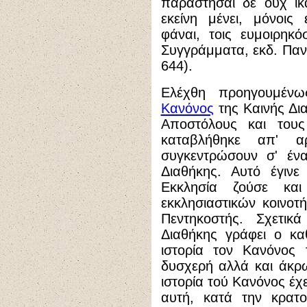
παραστήσαι δε ουχ ικ
εκείνη μένει, μόνοις
φάναι, τοις ευμοιρηκό
Συγγράμματα, εκδ. Παν
644
).
Ελέχθη προηγουμένω
Κανόνος
της Καινής Δια
Αποστόλους και τους
καταβλήθηκε απ' α
συγκεντρώσουν σ' ένα
Διαθήκης. Αυτό έγινε
Εκκλησία ζούσε κα
εκκλησιαστικών κοινοτ
Πεντηκοστής. Σχετι
Διαθήκης γράφει ο κα
ιστορία τον Κανόνος 
δυσχερή αλλά και άκρ
ιστορία τού Κανόνος έχ
αυτή, κατά την κρατο