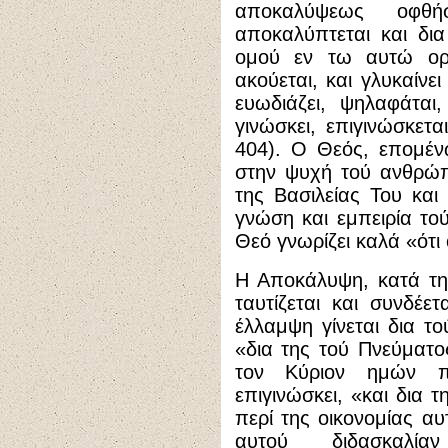
αποκαλύψεως οφθή
αποκαλύπτεται και δι
ομού εν τω αυτώ ορά
ακούεται, και γλυκαίνε
ευωδιάζει, ψηλαφάται, 
γινώσκει, επιγινώσκεται
404). Ο Θεός, επομέν
στην ψυχή τού ανθρώπ
της Βασιλείας Του κα
γνώση και εμπειρία το
Θεό γνωρίζει καλά «ότι
Η Αποκάλυψη, κατά τη
ταυτίζεται και συνδέε
έλλαμψη γίνεται δια τ
«δια της τού Πνεύματ
τον Κύριον ημών π
επιγινώσκει, «και δια 
περί της οικονομίας αυ
αυτού διδασκαλί