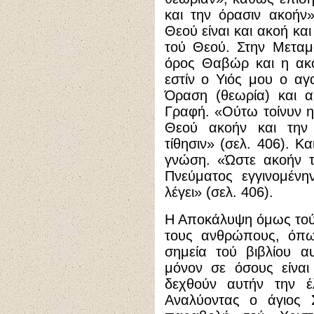
και την όρασιν ακοήν
Θεού είναι και ακοή κα
τού Θεού. Στην Μετα
όρος Θαβώρ και η ακ
εστίν ο Υιός μου ο α
Όραση (θεωρία) και α
Γραφή. «Ούτω τοίνυν η
Θεού ακοήν και την
τίθησιν» (σελ. 406). Κ
γνώση. «Ώστε ακοήν τ
Πνεύματος εγγινομένη
λέγει» (σελ. 406).
Η Αποκάλυψη όμως τού
τους ανθρώπους, όπως
σημεία τού βιβλίου α
μόνον σε όσους είναι
δεχθούν αυτήν την 
Αναλύοντας ο άγιος