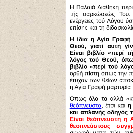
Η Παλαιά Διαθήκη περιέ
τής σαρκώσεώς Του. 
ενέργειες τού Λόγου ύ
επίσης και τη διδασκαλί
Η ίδια η Αγία Γραφή
Θεού, γιατί αυτή γί
Είναι βιβλίο «περί τ
λόγος τού Θεού, όπως
βιβλίο «περί τού λόγ
ορθή πίστη όπως την πα
έτυχαν των θείων αποκ
η Αγία Γραφή μαρτυρία
Όπως όλα τα αλλά «κτ
θεόπνευστα
, έτσι και
η
και απλανής οδηγός 
Είναι θεόπνευστη η 
θεοπνεύστους συγγρ
συγγράμματα τών αγί