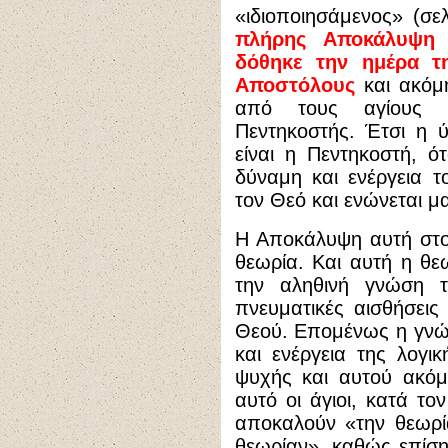
«ιδιοποιησάμενος» (σελ
πλήρης Αποκάλυψη 
δόθηκε την ημέρα τ
Αποστόλους
και ακόμη
από τους αγίους ε
Πεντηκοστής. Έτσι η 
είναι η Πεντηκοστή, 
δύναμη και ενέργεια 
τον Θεό και ενώνεται μα
Η Αποκάλυψη αυτή στο
θεωρία. Και αυτή η θ
την αληθινή γνώση τ
πνευματικές αισθήσει
Θεού. Επομένως η γνώσ
και ενέργεια της λογι
ψυχής και αυτού ακόμ
αυτό οι άγιοι, κατά τ
αποκαλούν «την θεωρί
θεωρίαν», καθώς επίσ