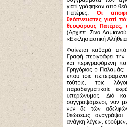
γιατί γράφηκαν από θε
Πατέρες.
Οι αποφ
θεόπνευστες γιατί π
θεοφόρους Πατέρες, 
(
Αρχιεπ. Σινά Δαμιανού
«Εκκλησιαστική Αλήθεια
Φαίνεται καθαρά από
Γραφή περιγράφει την
και περιγραφόμενη πα
Γρηγόριος ο Παλαμάς: 
έπου τοις πεπειραμένοι
τούτοις, τοις λόγ
παραδειγματικαίς εκ
υπερώνυμος. Διό κα
συγγραψάμενοι, νυν μ
νυν δε τών αδελφών
θεώσεως αναγράψαι 
ανάγκη λέγειν, ερούμεν,