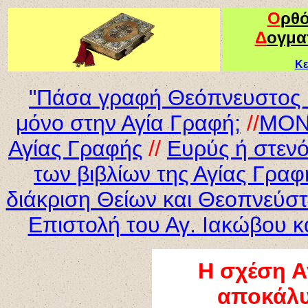
Ο
ρθ
Δ
ογμα
Κε
"Πάσα γραφή Θεόπνευστος κ
μόνο στην Αγία Γραφή;
//
ΜΟΝΟ
Αγίας Γραφής
//
Ευρύς ή στενό
των βιβλίων της Αγίας Γραφ
διάκριση Θείων και Θεοπνεύστ
Επιστολή του Αγ. Ιακώβου κ
Η σχέση Α
αποκάλυ