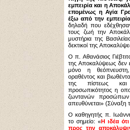
εμπειρία και η Αποκάλ
επομένως η Αγία Γρ
έξω από την εμπειρί
δηλαδή που εδέχθησαν
τους ζωή την Αποκάλ
μυστήρια της Βασιλείας
δεκτικοί της Αποκαλύψ
Ο π. Αθανάσιος Γιέβτιτ
της Αποκαλύψεως δεν εί
μόνο η θεόπνευστη
οραθέντος και βιωθέντο
της πίστεως και
προσωπικότητος η οπο
ζωντανών προσώπων
απευθύνεται» (Σύναξη τ
Ο καθηγητής π. Ιωάννη
το σημείο: «
Η ιδέα ότ
προς την αποκάλυψι