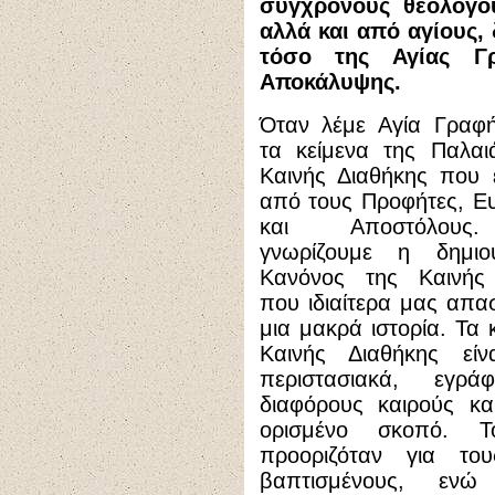
συγχρόνους θεολόγο
αλλά και από αγίους,
τόσο της Αγίας Γ
Αποκάλυψης.
Όταν λέμε Αγία Γραφ
τα κείμενα της Παλαι
Καινής Διαθήκης που
από τους Προφήτες, Ευ
και Αποστόλου
γνωρίζουμε η δημιο
Κανόνος της Καινής 
που ιδιαίτερα μας απασ
μια μακρά ιστορία. Τα 
Καινής Διαθήκης είν
περιστασιακά, εγρ
διαφόρους καιρούς κα
ορισμένο σκοπό. Τ
προοριζόταν για του
βαπτισμένους, εν