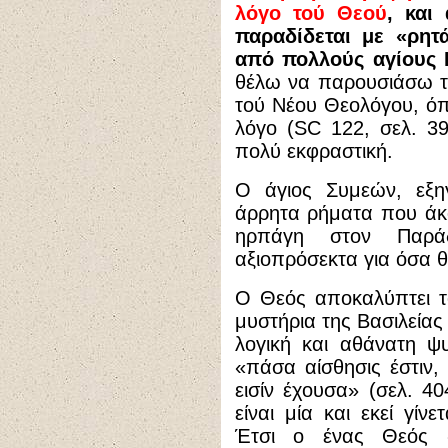
λόγο τού Θεού
, και
παραδίδεται με «ρητά
από πολλούς αγίους 
θέλω να παρουσιάσω τ
τού Νέου Θεολόγου, όπω
λόγο (SC 122, σελ. 39
πολύ εκφραστική.
Ο άγιος Συμεών, εξηγ
άρρητα ρήματα που άκ
ηρπάγη στον Παράδ
αξιοπρόσεκτα για όσα θ
Ο Θεός αποκαλύπτει τ
μυστήρια της Βασιλεία
λογική και αθάνατη ψ
«πάσα αίσθησις έστιν,
εισίν έχουσα» (σελ. 40
είναι μία και εκεί γί
Έτσι ο ένας Θεός «