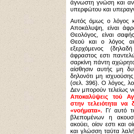
άγνωστη γνώση και ανέ
υπερφώτου και υπεραγν
Αυτός όμως ο λόγος κ
Αποκάλυψη, είναι άφ
Θεολόγος, είναι σαφή
Θεού και ο λόγος αυ
εξερχόμενος (δηλαδ
άφραστος εστι παντελ
σαρκίνη πάντη αχώρητος
αίσθησιν αυτής μη δυ
δηλονότι μη ισχυούσης
(σελ. 396). Ο λόγος, λ
Δεν μπορούν τελείως 
Αποκαλύψεις τού Α
στην τελειότητα να 
«νοήματα».
Γι' αυτό τ
βλεπομένων η ακουσ
ακούει, οίον εστι και ο
και γλώσση ταύτα λαλή