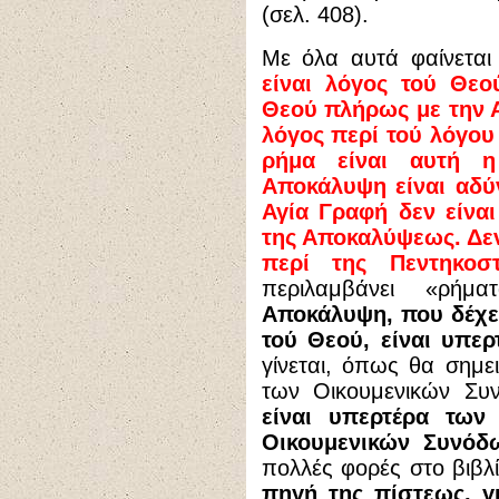
(σελ. 408).
Με όλα αυτά φαίνεται
είναι λόγος τού Θεού
Θεού πλήρως με την Α
λόγος περί τού λόγου
ρήμα είναι αυτή 
Αποκάλυψη είναι αδύ
Αγία Γραφή δεν είνα
της Αποκαλύψεως. Δεν
περί της Πεντηκοστ
περιλαμβάνει «ρή
Αποκάλυψη, που δέχετ
τού Θεού, είναι υπερ
γίνεται, όπως θα σημε
των Οικουμενικών Σ
είναι υπερτέρα τω
Οικουμενικών Συνόδ
πολλές φορές στο βιβλ
πηγή της πίστεως, γι