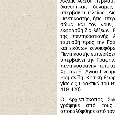
Άλλαις λέξεσι, περιλαμ
διανοητικάς δυνάμε
υπερβαίνει τελείως. Δ
Πεντηκοστής, ήτις υπερβ
σώμα και τον νουν,
εκφρασθή δια λέξεων. 
της πεντηκοστιανής
ταυτισθή προς την Γρα
και εικόνων εννοιοφόρω
Πεντηκοστής εμπεριέχετ
υπερβαίνει την Γραφήν
πεντηκοστιανήν αποκ
Χριστώ δι' Αγίου Πνεύμ
Ρωμανίδη: Κριτική θεώ
γίας εις Πρακτικά τού 
419-420).
Ο Αρχιεπίσκοπος Σι
γράφηκε από τους 
αποκαλύφθηκε από τον 