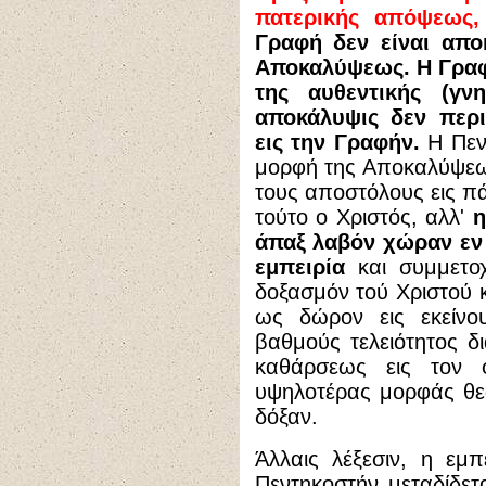
πατερικής απόψεως, 
Γραφή δεν είναι απο
Αποκαλύψεως. Η Γραφή
της αυθεντικής (γν
αποκάλυψις δεν περιο
εις την Γραφήν.
Η Πεντ
μορφή της Αποκαλύψεω
τους αποστόλους εις π
τούτο ο Χριστός, αλλ'
η
άπαξ λαβόν χώραν εν 
εμπειρία
και συμμετο
δοξασμόν τού Χριστού 
ως δώρον εις εκείνου
βαθμούς τελειότητος 
καθάρσεως εις τον φ
υψηλοτέρας μορφάς θεωρ
δόξαν.
Άλλαις λέξεσιν, η εμ
Πεντηκοστήν μεταδίδε