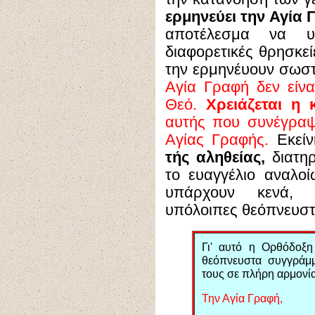
ερμηνεύει την Αγία 
αποτέλεσμα να υ
διαφορετικές θρησκεί
την ερμηνέυουν σωστά
Αγία Γραφή δεν είν
Θεό.
Χρειάζεται η 
αυτής που συνέγραψε
Αγίας Γραφής.
Εκεί
τής αληθείας,
διατηρ
το ευαγγέλιο αναλο
υπάρχουν κενά, 
υπόλοιπες θεόπνευστ
Γι' αυτό η Ορθόδοξη
θεόπνευστα συγγράμμ
τους σε πλήρη αρμονία
Την Αγία Γραφή,