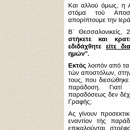
Και αλλού όμως, η 
στόμα τού Αποσ
απορίπτουμε την Ιερ
Β΄ Θεσσαλονικείς, 
στήκετε και κρατ
εδιδάχθητε
είτε δ
ημών".
Εκτός
λοιπόν από τα
τών αποστόλων, στη
τους, που διεσώθηκε
παράδοση. Γιατί
παραδόσεως δεν δέχο
Γραφής;
Ας γίνουν προσεκτικο
εναντίον τής παρά
επικαλούνται, στρέφ