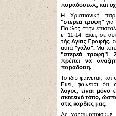
παραδόσεως, και όχι
Η Χριστιανική παρ
"στερεά τροφή"
για
Παύλος στην επιστολ
ε΄ 11-14. Εκεί, σε α
τής Αγίας Γραφής,
ο
αυτά
"γάλα".
Μα τότε,
"στερεά τροφή"!
Σ
πρέπει να αναζητ
παράδοση.
Το ίδιο φαίνεται, και
Εκεί, φαίνεται ότι
λόγος, είναι μόνο 
σκοτεινό τόπο, ώσπ
στις καρδιές μας.
Ας χρησιμοποιούμε