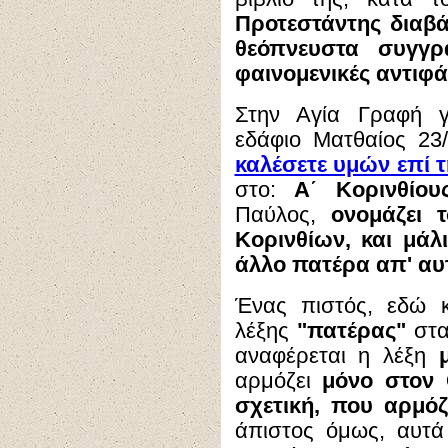
Προτεστάντης διαβ
θεόπνευστα συγγρά
φαινομενικές αντιφά
Στην Αγία Γραφή γ
εδάφιο Ματθαίος 23
καλέσετε υμών επί τ
στο:
Α΄ Κορινθίους
Παύλος,
ονομάζει 
Κορινθίων, και μάλι
άλλο πατέρα απ' αυ
Ένας πιστός, εδώ κ
λέξης
"πατέρας"
στα
αναφέρεται η λέξη
αρμόζει
μόνο στον 
σχετική, που αρμόζ
άπιστος όμως, αυτά