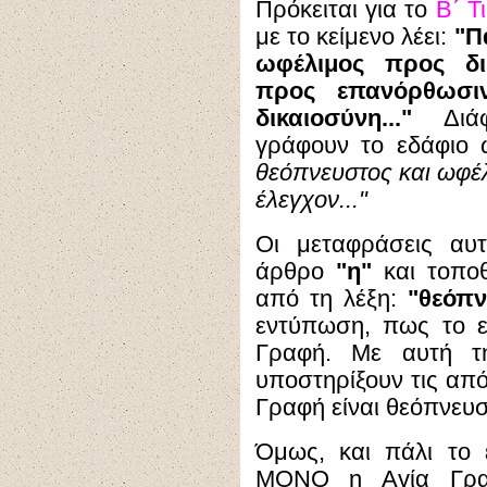
Πρόκειται για το
Β΄ Τ
με το κείμενο λέει:
"Π
ωφέλιμος προς δι
προς επανόρθωσι
δικαιοσύνη..."
Διάφ
γράφουν το εδάφιο 
θεόπνευστος και ωφέλ
έλεγχον..."
Οι μεταφράσεις αυτ
άρθρο
"η"
και τοποθ
από τη λέξη:
"θεόπν
εντύπωση, πως το ε
Γραφή. Με αυτή τ
υποστηρίξουν τις απ
Γραφή είναι θεόπνευσ
Όμως, και πάλι το 
ΜΟΝΟ η Αγία Γραφ