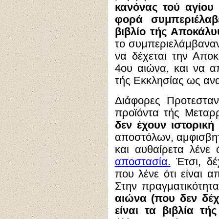
κανόνας τού αγίου
φορά συμπεριέλαβ
βιβλίο τής Αποκάλυ
το συμπεριελάμβαναν
να δέχεται την Αποκ
4ου αιώνα, και να α
τής Εκκλησίας ως ανα
Διάφορες Προτεσταντ
προϊόντα τής Μεταρ
δεν έχουν ιστορική
αποστόλων, αμφισβητ
και αυθαίρετα λένε
αποστασία.
Έτσι, δέ
που λένε ότι είναι 
Στην πραγματικότητ
αιώνα (που δεν δέχ
είναι τα βιβλία τή