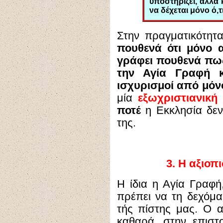
υποστηρίζει, αλλά κ
να δέχεται μόνο ό,τ
Στην πραγματικότητ
πουθενά ότι μόνο α
γράφει πουθενά πω
την Αγία Γραφή κ
ισχυρισμοί από μόνοι
μία
εξωχριστιανικ
ποτέ
η Εκκλησία δεν
της.
3.
Η αξιοπι
Η ίδια η Αγία Γραφ
πρέπει να τη δεχόμα
τής πίστης μας. Ο 
καθαρά, στην επιστο