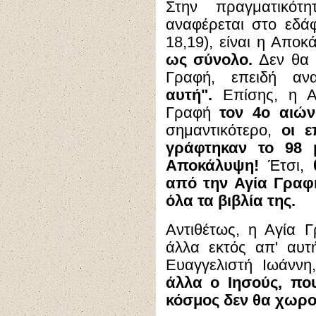
Στην πραγματικότ
αναφέρεται στο εδάφ
18,19), είναι η Αποκ
ως σύνολο.
Δεν θα 
Γραφή, επειδή αν
αυτή".
Επίσης, η Α
Γραφή
τον 4ο αιώ
σημαντικότερο,
οι ε
γράφτηκαν το 98 μ
Αποκάλυψη!
Έτσι,
από την Αγία Γραφή
όλα τα βιβλία της.
Αντιθέτως, η Αγία 
άλλα εκτός απ' αυτή
Ευαγγελιστή Ιωάνν
άλλα ο Ιησούς, πο
κόσμος δεν θα χωρο