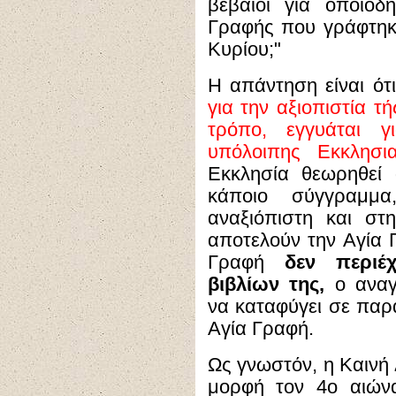
βέβαιοι για οποιοδ
Γραφής που γράφτηκ
Κυρίου;"
Η απάντηση είναι ότ
για την αξιοπιστία τ
τρόπο, εγγυάται γ
υπόλοιπης Εκκλησι
Εκκλησία θεωρηθεί 
κάποιο σύγγραμμα
αναξιόπιστη και σ
αποτελούν την Αγία Γ
Γραφή
δεν περιέ
βιβλίων της,
ο αναγ
να καταφύγει σε παρ
Αγία Γραφή.
Ως γνωστόν, η Καινή 
μορφή τον 4ο αιών