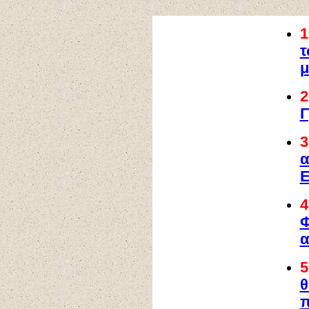
1
τ
μ
Γ
α
Ε
4
Φ
α
θ