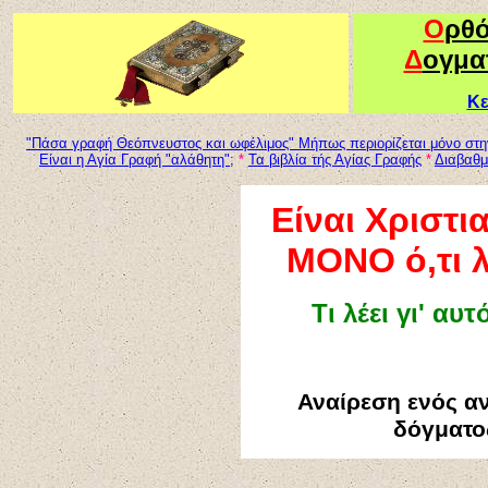
Ο
ρθ
Δ
ογμα
Κε
"Πάσα γραφή Θεόπνευστος και ωφέλιμος" Μήπως περιορίζεται μόνο στη
Είναι η Αγία Γραφή "αλάθητη";
*
Τα βιβλία τής Αγίας Γραφής
*
Διαβαθμ
Είναι Χριστι
ΜΟΝΟ ό,τι λ
Τι λέει γι' αυ
Αναίρεση ενός αν
δόγματο