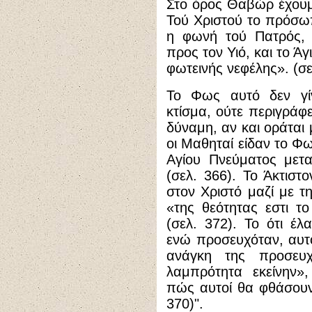
Στο όρος Θαβώρ έχουμ
Τού Χριστού το πρόσωπ
η φωνή τού Πατρός, 
προς τον Υιό, και το Ά
φωτεινής νεφέλης». (σε
Το Φως αυτό δεν γίνε
κτίσμα, ούτε περιγράφε
δύναμη, αν και οράται
οι Μαθηταί είδαν το Φ
Αγίου Πνεύματος μετ
(σελ. 366). Το Άκτιστ
στον Χριστό μαζί με τ
«της θεότητας εστι το
(σελ. 372). Το ότι έ
ενώ προσευχόταν, αυτό 
ανάγκη της προσευχ
λαμπρότητα εκείνην»
πώς αυτοί θα φθάσουν
370)
"
.