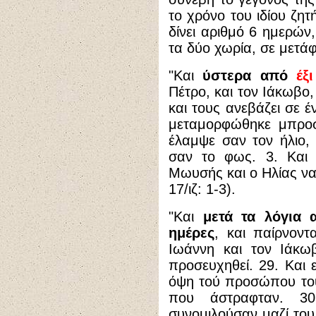
το χρόνο του ιδίου ζητ
δίνει αριθμό 6 ημερών
τα δύο χωρία, σε μετά
"Και
ύστερα από
έξι
Πέτρο, και τον Ιάκωβο,
και τους ανεβάζει σε έ
μεταμορφώθηκε μπροσ
έλαμψε σαν τον ήλιο, 
σαν το φως. 3. Και 
Μωυσής και ο Ηλίας να
17/ιζ: 1-3).
"Και
μετά τα λόγια
ημέρες
, και παίρνοντ
Ιωάννη και τον Ιάκω
προσευχηθεί. 29. Και
όψη τού προσώπου του,
που άστραφταν. 30
συνομιλούσαν μαζί του