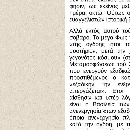
φησιν, ως εκείνος με
ημέραι οκτώ. Ούτως 
ευαγγελιστών ιστορική 
Αλλά εκτός αυτού το
σοβαρό. Το μέγα Φως
«
της ογδόης
ήτοι το
μυστήριον, μετά την
γεγονότος κόσμου» (σ
Μεταμορφώσεως τού Χρ
που ενεργούν εξαδικώς
προστιθέμενος ο κατ
«εξαδικήν την ενέ
απεργάζεται». Έτσι
αίσθησιν και υπέρ λό
είναι η Βασιλεία τω
ανενεργησία «των εξαδ
όποια ανενεργησία πλ
κατά την όγδοη, με τ