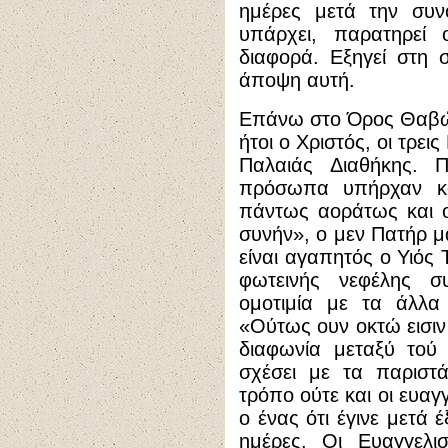
ημέρες μετά την συν
υπάρχει, παρατηρεί 
διαφορά. Εξηγεί στη σ
άποψη αυτή.
Επάνω στο Όρος Θαβώρ 
ήτοι ο Χριστός, οι τρει
Παλαιάς Διαθήκης.
πρόσωπα υπήρχαν κα
πάντως αοράτως και ο
συνήν», ο μεν Πατήρ μ
είναι αγαπητός ο Υιός 
φωτεινής νεφέλης συ
ομοτιμία με τα άλλα
«Ούτως ουν οκτώ εισιν
διαφωνία μεταξύ τού
σχέσει με τα παριστ
τρόπο ούτε και οι ευαγ
ο ένας ότι έγινε μετά 
ημέρες. Οι Ευαγγελισ