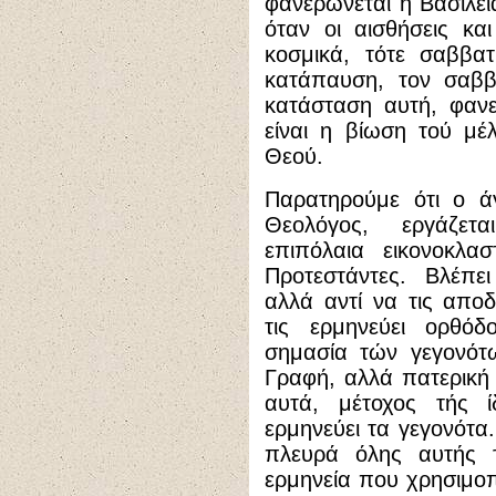
φανερώνεται η Βασιλεί
όταν οι αισθήσεις κ
κοσμικά, τότε σαββατ
κατάπαυση, τον σαββ
κατάσταση αυτή, φαν
είναι η βίωση τού μέ
Θεού.
Παρατηρούμε ότι ο ά
Θεολόγος, εργάζετα
επιπόλαια εικονοκλα
Προτεστάντες. Βλέπει
αλλά αντί να τις αποδ
τις ερμηνεύει ορθόδ
σημασία τών γεγονότω
Γραφή, αλλά πατερική
αυτά, μέτοχος τής ίδ
ερμηνεύει τα γεγονότα.
πλευρά όλης αυτής 
ερμηνεία που χρησιμοπο