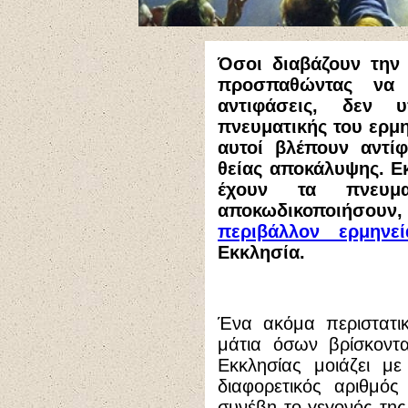
Όσοι διαβάζουν την 
προσπαθώντας να 
αντιφάσεις, δεν 
πνευματικής του ερμη
αυτοί βλέπουν αντίφ
θείας αποκάλυψης. Ε
έχουν τα πνευμα
αποκωδικοποιήσου
περιβάλλον ερμηνεί
Εκκλησία.
Ένα ακόμα περιστατι
μάτια όσων βρίσκοντ
Εκκλησίας μοιάζει με
διαφορετικός αριθμό
συνέβη το γεγονός τη