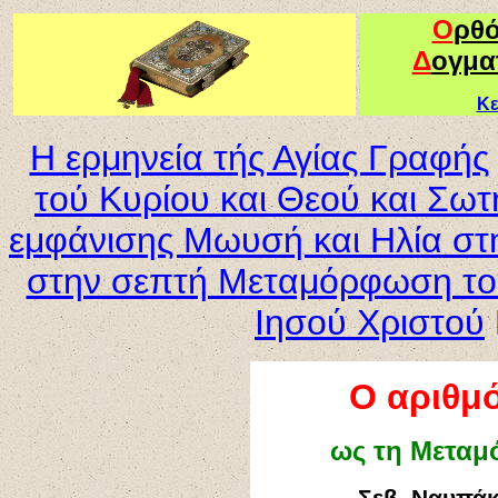
Ο
ρθ
Δ
ογμα
Κε
Η ερμηνεία τής Αγίας Γραφής
τού Κυρίου και Θεού και Σω
εμφάνισης Μωυσή και Ηλία σ
στην σεπτή Μεταμόρφωση τού
Ιησού Χριστού
Ο αριθμ
ως τη Μεταμ
Σεβ. Ναυπάκ