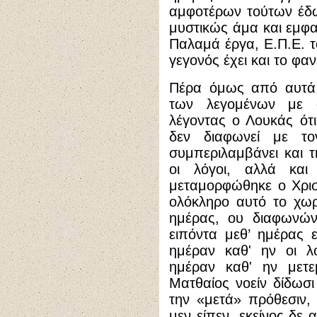
αμφοτέρων τούτων έδ
μυστικώς άμα και εμφ
Παλαμά έργα, Ε.Π.Ε. τό
γεγονός έχει και το φα
Πέρα όμως από αυτά,
των λεγομένων με ακ
λέγοντας ο Λουκάς ότ
δεν διαφωνεί με τον
συμπεριλαμβάνει και 
οι λόγοι, αλλά κα
μεταμορφώθηκε ο Χριστ
ολόκληρο αυτό το χω
ημέρας, ου διαφωνών
ειπόντα μεθ’ ημέρας 
ημέραν καθ' ην οι λό
ημέραν καθ' ην μετ
Ματθαίος νοείν δίδωσι
την «μετά» πρόθεσιν,
μεν είπεν, εκείνος δε