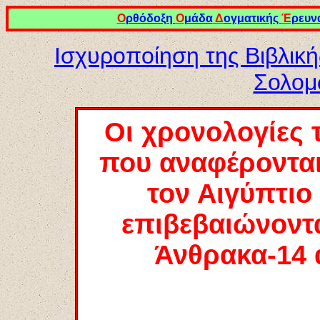
Ο
ρθόδοξη
Ο
μάδα
Δ
ογματικής
Έ
ρευν
Ισχυροποίηση της Βιβλική
Σολομ
Οι χρονολογίες 
που αναφέροντα
τον Αιγύπτιο
επιβεβαιώνοντα
Άνθρακα-14 