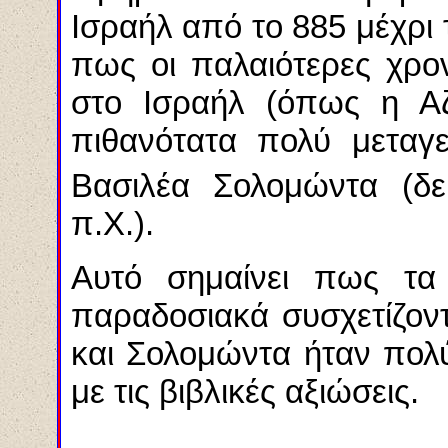
Ισραήλ από το 885 μέχρι 
πως οι παλαιότερες χρον
στο Ισραήλ (όπως η Αζ
πιθανότατα πολύ μεταγ
Βασιλέα Σολομώντα (δε
π.Χ.).
Αυτό σημαίνει
πως τα α
παραδοσιακά συσχετίζοντ
και Σολομώντα ήταν πο
με
τις βιβλικές αξιώσεις.