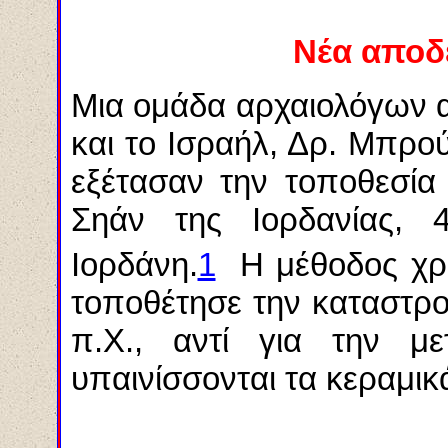
Νέα αποδε
Μια ομάδα αρχαιολόγων 
και το Ισραήλ, Δρ. Μπρού
εξέτασαν την τοποθεσία
Σηάν
της
Ιορδανίας, 
Ιορδάνη.
1
Η μέθοδος χρ
τοποθέτη
σ
ε την καταστρ
π.Χ., αντί για την με
υπαινίσσονται τα κεραμικ