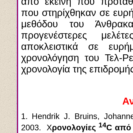
από εκείνη που προτάθ
που στηρίχθηκαν σε ευρή
μεθόδου του Άνθρακα
προγενέστερες μελέτ
αποκλειστικά σε ευρ
χρονολόγηση του Τελ-Ρε
χρονολογία της επιδρομή
Α
1.
Hendrik J. Bruins, Johann
14
2003.
Χ
ρονολογίες
C
από 