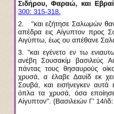
Σιδήρου, Φαραώ, και Εβραί
300: 315-318.
2.
"
και εζήτησε Σαλωμών θαν
απέδρα εις Αίγυπτον προς Σ
Αιγύπτω, έως ου απέθανε Σα
3.
"
και εγένετο εν τω ενιαυ
ανέβη Σουσακίμ βασιλεύς Α
πάντας τους θησαυρούς οίκ
χρυσά, α έλαβε Δαυίδ εκ χε
Σουβά, και εισήνεγκεν αυτά 
όπλα τα χρυσά, όσα εποίησε
Αίγυπτον
".
(
Β
ασιλειών Γ’ 14
/ιδ
: