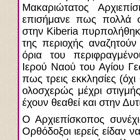
Μακαριώτατος Αρχιεπί
επισήμανε πως πολλά σ
στην Kiberia πυρπολήθηκα
της περιοχής αναζητούν
όρια του περιφραγμέν
Ιερού Ναού του Αγίου Γ
πως τρεις εκκλησίες (όχ
ολοσχερώς μέχρι στιγμή
έχουν θεαθεί και στην Δυτ
Ο Αρχιεπίσκοπος συνέχι
Ορθόδοξοι ιερείς είδαν ν