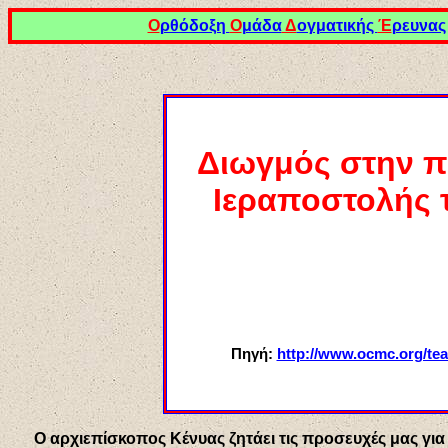
Ο
ρθόδοξη
Ο
μάδα
Δ
ογματικής
Έ
ρευνας
Διωγμός στην π
Ιεραποστολής 
Πηγή:
http://www.ocmc.org/t
Ο αρχιεπίσκοπος Κένυας ζητάει τις προσευχές μας για 