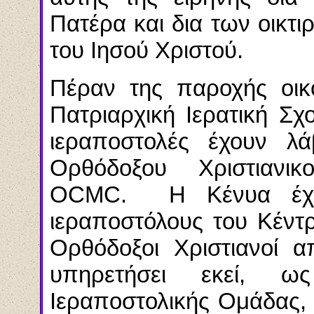
Πατέρα και δια των οικτ
του Ιησού Χριστού.
Πέραν της παροχής οικο
Πατριαρχική Ιερατική Σχ
ιεραποστολές έχουν λ
Ορθόδοξου Χριστιανικ
OCMC
. Η Κένυα έχε
ιεραποστόλους του Κέντ
Ορθόδοξοι Χριστιανοί α
υπηρετήσει εκεί, 
Ιεραποστολικής Ομάδας, 