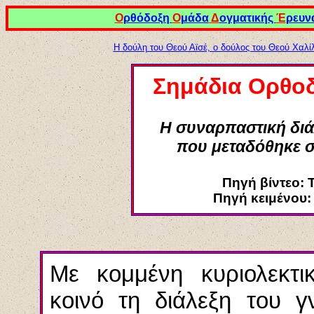
Ο
ρθόδοξη
Ο
μάδα
Δ
ογματικής
Έ
ρευν
Η δούλη του Θεού Αϊσέ, ο δούλος του Θεού Χαλί
Σημάδια Ορθο
Η συναρπαστική διά
που μεταδόθηκε σ
Πηγή βίντεο:
Πηγή κειμένου:
Με κομμένη κυριολεκτ
κοινό τη διάλεξη του 