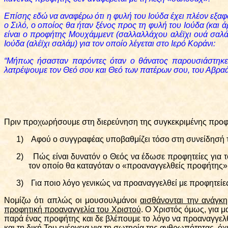
Επίσης εδώ να αναφέρω ότι η φυλή του Ιούδα έχει πλέον εξαφα
ο Σιλό, ο οποίος θα ήταν ξένος προς τη φυλή του Ιούδα (και ά
είναι ο προφήτης Μουχάμμεντ (σαλλαλλάχου αλέϊχι ουά σαλάμ
Ιούδα (αλέϊχι σαλάμ) για τον οποίο λέγεται στο Ιερό Κοράνι:
“Μήπως ήσασταν παρόντες όταν ο θάνατος παρουσιάστηκε σ
λατρέψουμε τον Θεό σου και Θεό των πατέρων σου, του Αβραάμ
Πριν προχωρήσουμε στη διερεύνηση της συγκεκριμένης προφητ
1)
Αφού ο συγγραφέας υποβαθμίζει τόσο στη συνείδησή του
2)
Πώς είναι δυνατόν ο Θεός να έδωσε προφητείες για τ
τον οποίο θα καταγόταν ο «προαναγγελθείς προφήτης»
3)
Για ποιο λόγο γενικώς να προαναγγελθεί με προφητείε
Νομίζω ότι απλώς οι μουσουλμάνοι
αισθάνονται την ανάγκη
προφητική προαναγγελία του Χριστού
. Ο Χριστός όμως, για μ
παρά ένας προφήτης και δε βλέπουμε το λόγο να προαναγγελθ
και τη δική Του ενέργεια για τη σωτηρία της ανθρωπότητας, ό