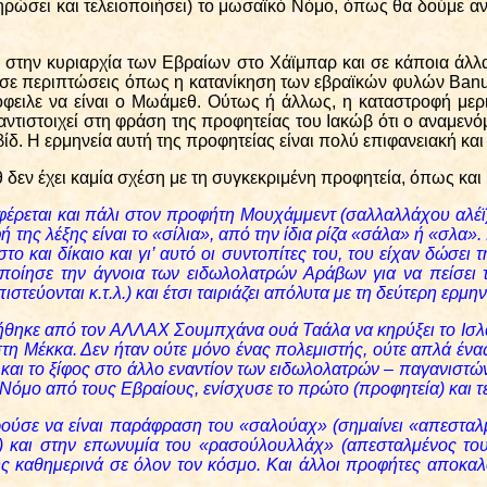
ληρώσει και τελειοποιήσει) το μωσαϊκό Νόμο, όπως θα δούμε α
 στην κυριαρχία των Εβραίων στο Χάϊμπαρ και σε κάποια άλλα
 σε περιπτώσεις όπως η κατανίκηση των εβραϊκών φυλών
Ban
α όφειλε να είναι ο Μωάμεθ. Ούτως ή άλλως, η καταστροφή με
τιστοιχεί στη φράση της προφητείας του Ιακώβ ότι ο αναμενόμ
βίδ. Η ερμηνεία αυτή της προφητείας είναι πολύ επιφανειακή κ
δεν έχει καμία σχέση με τη συγκεκριμένη προφητεία, όπως και 
ναφέρεται και πάλι στον προφήτη Μουχάμμεντ (σαλλαλλάχου αλέϊ
ή της λέξης είναι το «σίλια», από την ίδια ρίζα «σάλα» ή «σλα»
 και δίκαιο και γι’ αυτό οι συντοπίτες του, του είχαν δώσει τ
οίησε την άγνοια των ειδωλολατρών Αράβων για να πείσει τ
τεύονται κ.τ.λ.) και έτσι ταιριάζει απόλυτα με τη δεύτερη ερμην
θηκε από τον ΑΛΛΑΧ Σουμπχάνα ουά Ταάλα να κηρύξει το Ισλά
ς στη Μέκκα. Δεν ήταν ούτε μόνο ένας πολεμιστής, ούτε απλά έ
ρι και το ξίφος στο άλλο εναντίον των ειδωλολατρών – παγανιστ
Νόμο από τους Εβραίους, ενίσχυσε το πρώτο (προφητεία) και τε
ορούσε να είναι παράφραση του «σαλούαχ» (σημαίνει «απεσταλμ
και στην επωνυμία του «ρασούλουλλάχ» (απεσταλμένος του Θ
 καθημερινά σε όλον τον κόσμο. Και άλλοι προφήτες αποκαλ