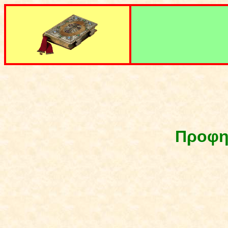
Προφητ