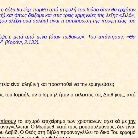
 η δόξα θα είχε παρθεί από τη φυλή του Ιούδα όταν θα ερχόταν
) και όπως δείξαμε και στις τρεις ερμηνείες της λέξης «Σιλό»,
χου αλέϊχι ουά σαλάμ) είναι η εκπλήρωση της προφητείας του
ρέψετε μετά από μένα (όταν πεθάνω)»; Του απάντησαν: «Θα
” (Κοράνι, 2:133).
τεία είναι αληθινή και προσπαθεί να την ερμηνεύσει;
 του Ισμαήλ, αν ο Ισμαήλ ήταν ο εκλεκτός της Διαθήκης, από
ωπίσουν
το ισχυρό επιχείρημα των χριστιανών σχετικά με
την
ροαναγγέλλεται. Ο Μωάμεθ, κατά τους μουσουλμάνους, δεν είναι
υ Δαβίδ. Ο Θεός στη Βίβλο προαναγγέλλει το δικό Του ερχομό
 μεταφορέας του θείου θελήματος.