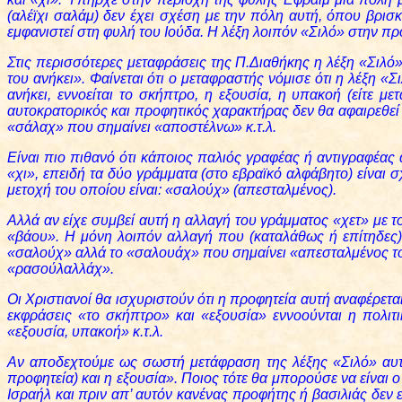
(αλέϊχι σαλάμ) δεν έχει σχέση με την πόλη αυτή, όπου βρισ
εμφανιστεί στη φυλή του Ιούδα. Η λέξη λοιπόν «Σιλό» στην πρ
Στις περισσότερες μεταφράσεις της Π.Διαθήκης η λέξη «Σιλό»
του ανήκει». Φαίνεται ότι ο μεταφραστής νόμισε ότι η λέξη «
ανήκει, εννοείται το σκήπτρο, η εξουσία, η υπακοή (είτε 
αυτοκρατορικός και προφητικός χαρακτήρας δεν θα αφαιρεθεί 
«σάλαχ» που σημαίνει «αποστέλνω» κ.τ.λ.
Είναι πιο πιθανό ότι κάποιος παλιός γραφέας ή αντιγραφέας
«χι», επειδή τα δύο γράμματα (στο εβραϊκό αλφάβητο) είναι σ
μετοχή του οποίου είναι: «σαλούχ» (απεσταλμένος).
Αλλά αν είχε συμβεί αυτή η αλλαγή του γράμματος «χετ» με τ
«βάου». Η μόνη λοιπόν αλλαγή που (καταλάθως ή επίτηδες) έ
«σαλούχ» αλλά το «σαλουάχ» που σημαίνει «απεσταλμένος το
«ρασούλαλλάχ».
Οι Χριστιανοί θα ισχυριστούν ότι η προφητεία αυτή αναφέρετα
εκφράσεις «το σκήπτρο» και «εξουσία» εννοούνται η πολιτι
«εξουσία, υπακοή» κ.τ.λ.
Αν αποδεχτούμε ως σωστή μετάφραση της λέξης «Σιλό» αυτή
προφητεία) και η εξουσία». Ποιος τότε θα μπορούσε να είναι
Ισραήλ και πριν απ’ αυτόν κανένας προφήτης ή βασιλιάς δεν ε