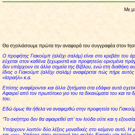
Με μ
Θα σχολιάσουμε πρώτα την αναφορά του συγγραφέα στον Ιησού 
Ο προφήτης Γιακούμπ (αλέϊχι σαλάμ) είναι στο κρεβάτι του άρ
εύχεται στον καθένα ξεχωριστά και προφητεύει ορισμένα πρά
δεν υπάρχουν σε άλλα σημεία της Βίβλου, ενώ στη διαθήκη αυ
ίδιος ο Γιακούμπ (αλέϊχι σαλάμ) αναφέρεται πώς πήρε αυτό
«Ισραήλ» κ.α.
Επίσης αναφέρονται και άλλα ζητήματα στα εδάφια αυτά σχετι
Αφαιρεί από τον πρωτότοκο γιο του τα δικαιώματα του και τα δ
του.
Εδώ όμως θα ήθελα να αναφερθώ στην προφητεία του Γιακούμπ
“Το σκήπτρο δεν θα αφαιρεθεί απ’ τον Ιούδα ούτε και η εξουσία
Υπάρχουν λοιπόν δύο λέξεις μοναδικές στο κείμενο αυτό. Η μί
και «χι». Υπήρχε στην περιοχή της φυλής Εφραίμ μία πόλη 