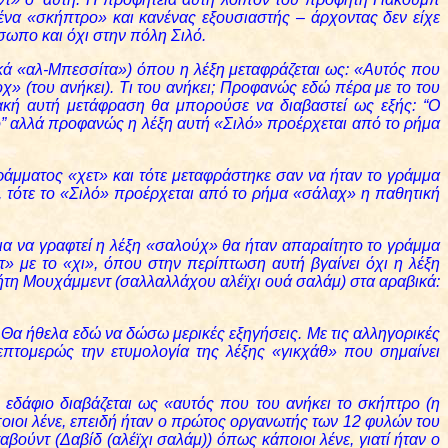
νένα «σκήπτρο» και κανένας εξουσιαστής – άρχοντας δεν είχε
σωπο και όχι στην πόλη Σιλό.
κά «αλ-Μπεσσίτα») όπου η λέξη μεταφράζεται ως: «Αυτός που
οχ» (του ανήκει). Τι του ανήκει; Προφανώς εδώ πέρα με το του
ριακή αυτή μετάφραση θα μπορούσε να διαβαστεί ως εξής: “Ο
τό” αλλά προφανώς η λέξη αυτή «Σιλό» προέρχεται από το ρήμα
ράμματος «χετ» και τότε μεταφράστηκε σαν να ήταν το γράμμα
ς), τότε το «Σιλό» προέρχεται από το ρήμα «σάλαχ» η παθητική
για να γραφτεί η λέξη «σαλούχ» θα ήταν απαραίτητο το γράμμα
τ» με το «χι», όπου στην περίπτωση αυτή βγαίνει όχι η λέξη
τη Μουχάμμεντ (σαλλαλλάχου αλέϊχι ουά σαλάμ) στα αραβικά:
. Θα ήθελα εδώ να δώσω μερικές εξηγήσεις. Με τις αλληγορικές
λεπτομερώς την ετυμολογία της λέξης «γικχάθ» που σημαίνει
εδάφιο διαβάζεται ως «αυτός που του ανήκει το σκήπτρο (η
ποιοι λένε, επειδή ήταν ο πρώτος οργανωτής των 12 φυλών του
βούντ (Δαβίδ (αλέϊχι σαλάμ)) όπως κάποιοι λένε, γιατί ήταν ο