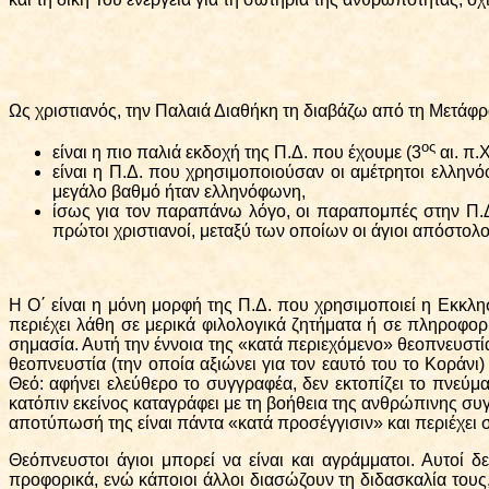
Ως χριστιανός, την Παλαιά Διαθήκη τη διαβάζω από τη Μετάφρασ
ος
είναι η πιο παλιά εκδοχή της Π.Δ. που έχουμε (3
αι. π.Χ
είναι η Π.Δ. που χρησιμοποιούσαν οι αμέτρητοι ελληνό
μεγάλο βαθμό ήταν ελληνόφωνη,
ίσως για τον παραπάνω λόγο, οι παραπομπές στην Π.Δ.
πρώτοι χριστιανοί, μεταξύ των οποίων οι άγιοι απόστολοι
Η Ο΄ είναι η μόνη μορφή της Π.Δ. που χρησιμοποιεί η Εκκλη
περιέχει λάθη σε μερικά φιλολογικά ζητήματα ή σε πληροφορ
σημασία. Αυτή την έννοια της «κατά περιεχόμενο» θεοπνευστία
θεοπνευστία (την οποία αξιώνει για τον εαυτό του το Κοράνι
Θεό: αφήνει ελεύθερο το συγγραφέα, δεν εκτοπίζει το πνεύμα
κατόπιν εκείνος καταγράφει με τη βοήθεια της ανθρώπινης συ
αποτύπωσή της είναι πάντα «κατά προσέγγισιν» και περιέχει σ
Θεόπνευστοι άγιοι μπορεί να είναι και αγράμματοι. Αυτοί 
προφορικά, ενώ κάποιοι άλλοι διασώζουν τη διδασκαλία τους