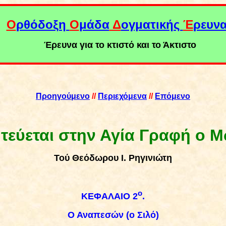
Ο
ρθόδοξη
Ο
μάδα
Δ
ογματικής
Έ
ρευν
Έρευνα για το κτιστό και το Άκτιστο
Προηγούμενο
//
Περιεχόμενα
//
Επόμενο
εύεται στην Αγία Γραφή ο 
Τού
Θεόδωρο
υ
Ι. Ρηγινιώτη
ο
ΚΕΦΑΛΑΙΟ 2
.
Ο Αναπεσών (ο Σιλό)