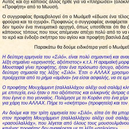
Αυτός και όχι κάποιος άλλος ήρθε για να «πληρώσει» (ολοκ
«Προφήτη» από το Μωυσή.
Ο συγγραφέας θριαμβολογεί ότι ο Μωάμεθ «έδωσε ένα τέλος
φρούρια και τα οχυρά». Προφανώς ο συγγραφέας αναφέρεται
δεν τιμούν ένα πνευματικό αρχηγό, όπως υποτίθεται ότι θ
κάποιους τόπους που τους απέμεναν απέχει πολύ από το να αν
το ιερό και ένδοξο σκήπτρο του αγίου και προφήτη βασιλιά Δα
Παρακάτω θα δούμε ειδικότερα γιατί ο Μωάμεθ 
Η δεύτερη ερμηνεία του «Σιλό», είναι πολύ σημαντική και α
λέξη σημαίνει «ειρηνιστής, αξιόπιστος» κ.τ.λ. Η αραμαϊκή μορφ
Μουσταφά γίνει προφήτης, ήταν ένα πρόσωπο ήσυχο, αξιόπιστο
δεύτερη σημασία της λέξης «Σιλό». Έτσι ο ΑΛΛΑΧ χρησιμοπ
προέρχεται από το ρήμα «αμάνα» (να είσαι ασφαλής, να σε εμπισ
Ο προφήτης Μουχάμμεντ (σαλλαλλάχου αλέϊχι ουά σαλάμ) κλή
με επιτυχία, ενώ ήταν ο πιο αξιόπιστος και ειλικρινής άντρα
που έγινε ο πιο γενναίος. Πολέμησε με το Κοράνι στο ένα χέ
για χάρη του ΑΛΛΑΧ. Πήρε το «σκήπτρο» (προφητεία) και τον 
Αν δούμε και την τρίτη ερμηνεία του «Σιλό», είπα ότι θα μπ
στον προφήτη Μουχάμμεντ (σαλλαλλάχου αλέϊχι ουά σαλάμ) 
«ρασούλαλλάχ», που λέγεται από όλους τους μουσουλμάνους
κανένας προφήτης δεν αναφέρεται με τη λέξη «σαλούαχ».