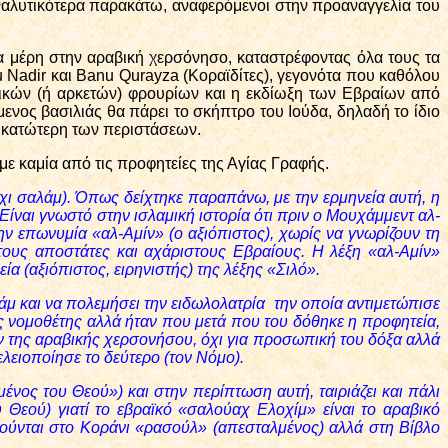
ναλυτικότερα παρακάτω, αναφερόμενοι στην προαναγγελία του
 μέρη στην αραβική χερσόνησο, καταστρέφοντας όλα τους τα
u
Nadir
και
Banu
Qurayza
(Κοραϊδίτες), γεγονότα που καθόλου
ρικών (ή αρκετών) φρουρίων και η εκδίωξη των Εβραίων από
ενος βασιλιάς θα πάρει το σκήπτρο του Ιούδα, δηλαδή το ίδιο
αι κατώτερη των περιστάσεων.
με καμία από τις προφητείες της Αγίας Γραφής.
χι σαλάμ). Όπως δείχτηκε παραπάνω, με την ερμηνεία αυτή, η
. Είναι γνωστό στην ισλαμική ιστορία ότι πριν ο Μουχάμμεντ αλ-
ην επωνυμία «αλ-Αμίν» (ο αξιόπιστος), χωρίς να γνωρίζουν τη
ους αποστάτες και αχάριστους Εβραίους. Η λέξη «αλ-Αμίν»
εία (αξιόπιστος, ειρηνιστής) της λέξης «Σιλό».
μ και να πολεμήσει την ειδωλολατρία
την οποία αντιμετώπισε
νας νομοθέτης αλλά ήταν που μετά που του δόθηκε η προφητεία,
ών της αραβικής χερσονήσου, όχι για προσωπική του δόξα αλλά
λειοποίησε το δεύτερο (τον Νόμο).
ένος του Θεού») και στην περίπτωση αυτή, ταιριάζει και πάλι
εού) γιατί το εβραϊκό «σαλούαχ Ελοχίμ» είναι το αραβικό
ούνται στο Κοράνι «ρασούλ» (απεσταλμένος) αλλά στη Βίβλο