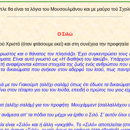
πλε θα είναι τα λόγια του Μουσουλμάνου και με μαύρο τού Σχολ
Ο Σιλώ
Χριστό (όταν φτάσουμε εκεί) και στη συνέχεια την προφητεία τ
ρωστος και ο θάνατος τον πλησιάζει. Έχει συγκεντρώσει τους δ
γματα. Είναι αυτό γνωστό ως «Η διαθήκη του Ιακώβ». Υπάρχουν
τή αναφέρονται κάποια στοιχεία της ζωής ενός ανθρώπου που εί
ς τα δικαιώματα που ανήκαν στον αδερφό του Ισαύ, πως παντ
κά με τον Γιακούμπ (αλέϊχι σαλάμ) όπως ότι έδωσε τα δικαιώμ
ίνει στον τέταρτο γιο του τον Ιούδα, επειδή ο πρώτος του γιος ε
 (αλέϊχι σαλάμ) για τον προφήτη Μουχάμμεντ (σαλλαλλάχου αλ
 ανάμεσα απ’ τα πόδια του μέχρι να έρθει ο Σιλό. Σ’ αυτόν όλοι
α είναι «Σιλό» και ή άλλη «γικχάθ». Το «Σιλό» αποτελείται (σ
με το όνομα «Σιλό», χωρίς όμως το γράμμα (στα εβραϊκά) «γιο