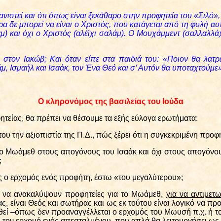
νιστεί και ότι όπως είναι ξεκάθαρο στην προφητεία του «Σιλό»,
ρα δε μπορεί να είναι ο Χριστός, που κατάγεται από τη φυλή αυτή
) και όχι ο Χριστός (αλέϊχι σαλάμ). Ο Μουχάμμεντ (σαλλαλλά
τον Ιακώβ; Και όταν είπε στα παιδιά του: «Ποιον θα λατ
, Ισμαήλ και Ισαάκ, τον Ένα Θεό και σ’ Αυτόν θα υποταχτούμε»
Ο κληρονόμος της βασιλείας του Ιούδα
είας, θα πρέπει να θέσουμε τα εξής εύλογα ερωτήματα:
 την αξιοπιστία της Π.Δ., πώς ξέρει ότι η συγκεκριμένη προφη
ο Μωάμεθ στους απογόνους του Ισαάκ και όχι στους απογόνους
;
ς ο ερχομός ενός προφήτη, έστω «του μεγαλύτερου»;
να ανακαλύψουν προφητείες για το Μωάμεθ,
για να αντιμετ
ας, είναι Θεός και σωτήρας και ως εκ τούτου είναι λογικό να π
εί –όπως δεν προαναγγέλλεται ο ερχομός του Μωυσή π.χ. ή το
χι τον ερχομό ενός απεσταλμένου, που απλά θα λειτουργήσει ως