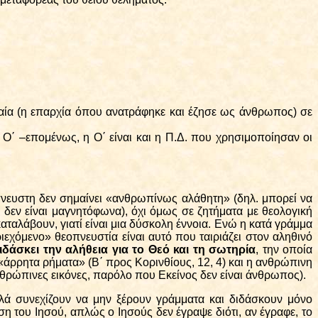
ιλαία (η επαρχία όπου ανατράφηκε και έζησε ως άνθρωπος) σε
 Ο΄ –επομένως, η Ο΄ είναι και η Π.Δ. που χρησιμοποίησαν οι
όπνευστη δεν σημαίνει «ανθρωπίνως αλάθητη» (δηλ. μπορεί να
 δεν είναι μαγνητόφωνα), όχι όμως σε ζητήματα με θεολογική
αταλάβουν, γιατί είναι μια δύσκολη έννοια. Ενώ η κατά γράμμα
ιεχόμενο» θεοπνευστία είναι αυτό που ταιριάζει στον αληθινό
ιδάσκει την αλήθεια για το Θεό και τη σωτηρία
, την οποία
«άρρητα ρήματα» (Β΄ προς Κορινθίους, 12, 4) και η ανθρώπινη
νθρώπινες εικόνες, παρόλο που Εκείνος δεν είναι άνθρωπος).
αλλά συνεχίζουν να μην ξέρουν γράμματα και διδάσκουν μόνο
 του Ιησού, απλώς ο Ιησούς δεν έγραψε διότι, αν έγραφε, το