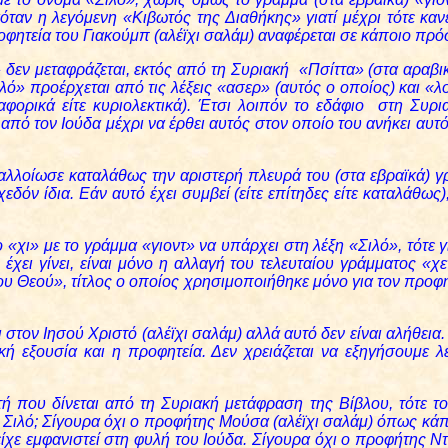
κόταν η λεγόμενη «Κιβωτός της Διαθήκης» γιατί μέχρι τότε κα
οφητεία του Γιακούμπ (αλέϊχι σαλάμ) αναφέρεται σε κάποιο πρό
 δεν μεταφράζεται, εκτός από τη Συριακή
«Πσίττα» (στα αραβι
Σιλό» προέρχεται από τις λέξεις «ασερ» (αυτός ο οποίος) και «λ
μεταφορικά είτε κυριολεκτικά). Έτσι λοιπόν το εδάφιο στη Συ
από τον Ιούδα μέχρι να έρθει αυτός στον οποίο του ανήκει αυ
 αλλοίωσε καταλάθως την αριστερή πλευρά του (στα εβραϊκά) γ
χεδόν ίδια. Εάν αυτό έχει συμβεί (είτε επίτηδες είτε καταλάθω
ο «χι» με το γράμμα «γιοντ» να υπάρχει στη λέξη «Σιλό», τότε 
χει γίνει, είναι μόνο η αλλαγή του τελευταίου γράμματος «χε
υ Θεού», τίτλος ο οποίος χρησιμοποιήθηκε μόνο για τον προφή
ι στον Ιησού Χριστό (αλέϊχι σαλάμ) αλλά αυτό δεν είναι αλήθεια
κή εξουσία και η προφητεία. Δεν χρειάζεται να εξηγήσουμε 
 που δίνεται από τη Συριακή μετάφραση της Βίβλου, τότε το 
 ο Σιλό; Σίγουρα όχι ο προφήτης Μούσα (αλέϊχι σαλάμ) όπως κά
ίχε εμφανιστεί στη φυλή του Ιούδα. Σίγουρα όχι ο προφήτης Ντα