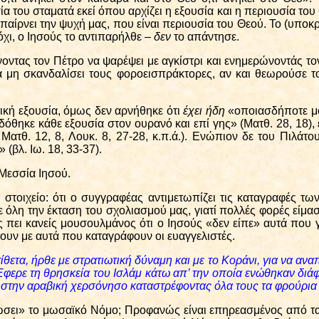
α του σταματά εκεί όπου αρχίζει η εξουσία και η περιουσία του 
ς παίρνει την ψυχή μας, που είναι περιουσία του Θεού. Το (υπο
χι, ο Ιησούς το αντιπαρήλθε –
δεν
το απάντησε.
οντας τον Πέτρο να ψαρέψει με αγκίστρι και ενημερώνοντάς τον
α να μη σκανδαλίσει τους φοροεισπράκτορες, αν και θεωρούσε
ιτική εξουσία, όμως δεν αρνήθηκε ότι
έχει ήδη
«οποιασδήποτε μο
όθηκε κάθε εξουσία στον ουρανό και επί γης» (Ματθ. 28, 18), 
 Ματθ. 12, 8, Λουκ. 8, 27-28, κ.π.ά.). Ενώπιον δε του Πιλάτ
 (βλ. Ιω. 18, 33-37).
Μεσσία Ιησού.
στοιχείο: ότι ο συγγραφέας αντιμετωπίζει τις καταγραφές τω
 σε όλη την έκταση του σχολιασμού μας, γιατί πολλές φορές ε
 πει κανείς μουσουλμάνος ότι ο Ιησούς «δεν είπε» αυτά που γ
χουν με αυτά που καταγράφουν οι ευαγγελιστές.
ετα, ήρθε με στρατιωτική δύναμη και με το Κοράνι, για να αναπ
 Έφερε τη θρησκεία του Ισλάμ κάτω απ’ την οποία ενώθηκαν διά
στην αραβική χερσόνησο καταστρέφοντας όλα τους τα φρούρια κ
ώσει» το μωσαϊκό Νόμο; Προφανώς είναι επηρεασμένος από τα λ