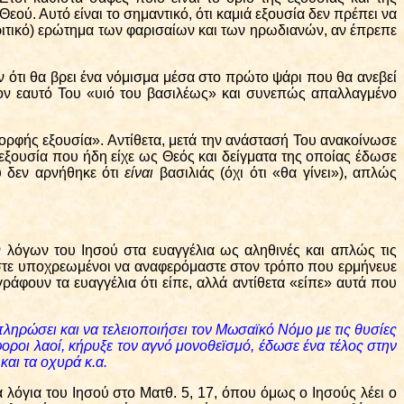
Θεού. Αυτό είναι το σημαντικό, ότι καμιά εξουσία δεν πρέπει να
κριτικό) ερώτημα των φαρισαίων και των ηρωδιανών, αν έπρεπε
 ότι θα βρει ένα νόμισμα μέσα στο πρώτο ψάρι που θα ανεβεί
 τον εαυτό Του «υιό του βασιλέως» και συνεπώς απαλλαγμένο
ρφής εξουσία». Αντίθετα, μετά την ανάστασή Του ανακοίνωσε
εξουσία που ήδη είχε ως Θεός και δείγματα της οποίας έδωσε
ου δεν αρνήθηκε ότι
είναι
βασιλιάς (όχι ότι «θα γίνει»), απλώς
ν λόγων του Ιησού στα ευαγγέλια ως αληθινές και απλώς τις
ίμαστε υποχρεωμένοι να αναφερόμαστε στον τρόπο που ερμήνευε
ράφουν τα ευαγγέλια ότι είπε, αλλά αντίθετα «είπε» αυτά που
ληρώσει και να τελειοποιήσει τον Μωσαϊκό Νόμο με τις θυσίες
φοροι λαοί, κήρυξε τον αγνό μονοθεϊσμό, έδωσε ένα τέλος στην
αι τα οχυρά κ.α.
όγια του Ιησού στο Ματθ. 5, 17, όπου όμως ο Ιησούς λέει ο