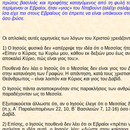
πρώτος βασιλιάς και προφήτης καταγόμενος από τη φυλή του
περίμεναν οι Εβραίοι, ήταν «γιος» του Νταβούντ (αλέϊχι σαλ
ίσα είχε πει στους Εβραίους ότι έπρεπε να είναι υπάκουοι 
όσο ζούσε.
Οι απλοϊκές αυτές ερμηνείες των λόγων του Χριστού χρειάζο
1) Ο Ιησούς φυσικά δεν «απέρριψε την ιδέα ότι ο Μεσσίας ήτ
«Είπεν ο Κύριος τω Κυρίω μου, κάθου εκ δεξιών μου έως αν
αποκαλεί
Κύριο
, πώς είναι γιος του;».
Πουθενά δεν λέει ο Ιησούς ότι ο Μεσσίας δεν είναι γιος το
στην κατανόηση των Γραφών. Η απάντηση, κατά τους χριστιαν
Θεάνθρωπος – είναι λοιπόν
και
Κύριος
και
γιος του Δαβίδ.
Ο Ιησούς πάντα ανταποκρινόταν στις παρακλήσεις των ανθ
παραδέχονταν ως το Μεσσία.
Εξυπακούεται άλλωστε ότι, αν ο Ιησούς έλεγε ότι ο Μεσσίας
(π.χ.
Α΄ Παραλειπομένων 22, 10, Β΄ Βασιλειών 7, 12-16
) όσο
Δαβίδ.
2) Επίσης, ο Ιησούς πουθενά δεν λέει ότι οι Εβραίοι «πρέπε
αντλείται η ιδέα αυτή, ο Ιησούς λέει: «Δώστε στον καίσαρα