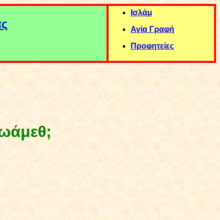
Ισλάμ
ας
Αγία Γραφή
Προφητείες
Μωάμεθ;