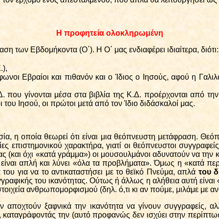
Η προφητεία ολοκληρωμένη
η των Εβδομήκοντα (Ο΄). Η Ο΄ μας ενδιαφέρει ιδιαίτερα, διότι:
.),
φωνοι Εβραίοι και πιθανόν και ο Ίδιος ο Ιησούς, αφού η Γαλ
 που γίνονται μέσα στα βιβλία της Κ.Δ. προέρχονται από την
 του Ιησού, οι πρώτοι μετά από τον Ίδιο διδάσκαλοί μας.
σία, η οποία θεωρεί ότι είναι μια θεόπνευστη μετάφραση. Θε
ίες επιστημονικού χαρακτήρα, γιατί οι θεόπνευστοι συγγραφείς
ς (και όχι «κατά γράμμα») οι μουσουλμάνοι αδυνατούν να την κ
) είναι απλή και λύνει «όλα τα προβλήματα». Όμως η «κατά περ
 του για να το αντικαταστήσει με το θεϊκό Πνεύμα, απλά
του δ
γγραφικής του ικανότητας. Ούτως ή άλλως η αλήθεια αυτή είναι 
τοιχεία ανθρωπομορφισμού (δηλ. ό,τι κι αν πούμε, μιλάμε με α
δεν αποχτούν ξαφνικά την ικανότητα να γίνουν συγγραφείς, 
, καταγράφοντάς την (αυτό προφανώς δεν ισχύει στην περίπτωση