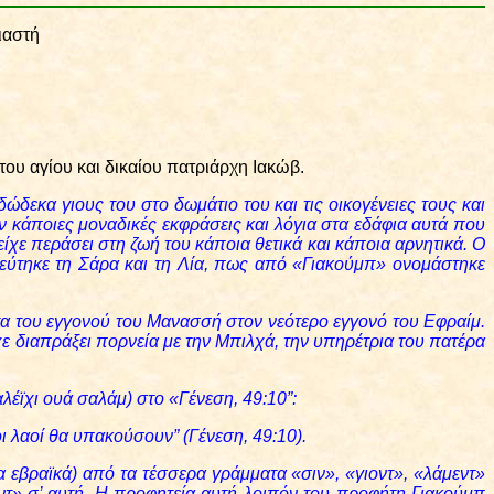
ιαστή
ου αγίου και δικαίου πατριάρχη Ιακώβ.
ώδεκα γιους του στο δωμάτιο του και τις οικογένειες τους και
 κάποιες μοναδικές εκφράσεις και λόγια στα εδάφια αυτά που
χε περάσει στη ζωή του κάποια θετικά και κάποια αρνητικά. Ο
ρεύτηκε τη Σάρα και τη Λία, πως από «Γιακούμπ» ονομάστηκε
ατα του εγγονού του Μανασσή στον νεότερο εγγονό του Εφραίμ.
ίχε διαπράξει πορνεία με την Μπιλχά, την υπηρέτρια του πατέρα
έϊχι ουά σαλάμ) στο «Γένεση, 49:10”:
 οι λαοί θα υπακούσουν” (Γένεση, 49
:10).
τα εβραϊκά) από τα τέσσερα γράμματα «σιν», «γιοντ», «λάμεντ»
ντ» σ’ αυτή. Η προφητεία αυτή λοιπόν του προφήτη Γιακούμπ