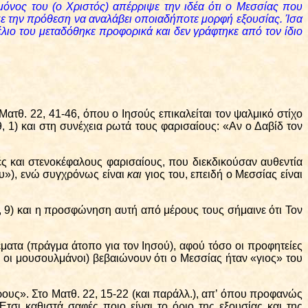
μόνος του (ο Χριστός) απέρριψε την ιδέα ότι ο Μεσσίας που
ίχε την πρόθεση να αναλάβει οποιαδήποτε μορφή εξουσίας. Ίσα
λιο του μεταδόθηκε προφορικά και δεν γράφτηκε από τον ίδιο
ατθ. 22, 41-46, όπου ο Ιησούς επικαλείται τον ψαλμικό στίχο
1) και στη συνέχεια ρωτά τους φαρισαίους: «Αν ο Δαβίδ τον
ές και στενοκέφαλους φαρισαίους, που διεκδικούσαν αυθεντία
ου»), ενώ συγχρόνως είναι
και
γιος του, επειδή ο Μεσσίας είναι
, 9)
και η προσφώνηση αυτή από μέρους τους σήμαινε ότι Τον
ματα (πράγμα άτοπο για τον Ιησού), αφού τόσο οι προφητείες
 οι μουσουλμάνοι) βεβαιώνουν ότι ο Μεσσίας ήταν «γιος» του
ρους». Στο Ματθ. 22, 15-22 (και παράλλ.), απ’ όπου προφανώς
Έτσι καθιστά σαφές ποιο είναι το όριο της εξουσίας και της