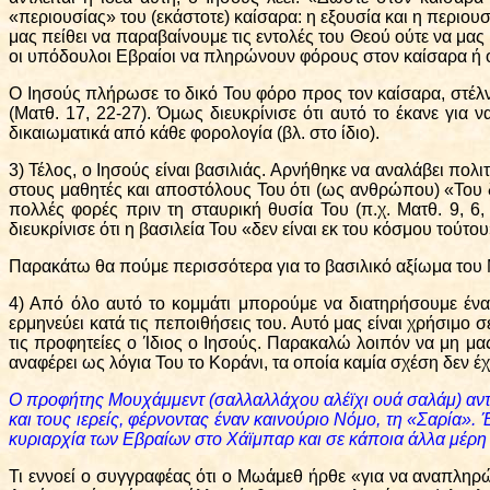
«περιουσίας» του (εκάστοτε) καίσαρα: η εξουσία και η περιουσί
μας πείθει να παραβαίνουμε τις εντολές του Θεού ούτε να μα
οι υπόδουλοι Εβραίοι να πληρώνουν φόρους στον καίσαρα ή ό
Ο Ιησούς πλήρωσε το δικό Του φόρο προς τον καίσαρα, στέλν
(Ματθ. 17, 22-27). Όμως διευκρίνισε ότι αυτό το έκανε γι
δικαιωματικά από κάθε φορολογία (βλ. στο ίδιο).
3) Τέλος, ο Ιησούς είναι βασιλιάς. Αρνήθηκε να αναλάβει πολ
στους μαθητές και αποστόλους Του ότι (ως ανθρώπου) «Του δ
πολλές φορές πριν τη σταυρική θυσία Του (π.χ. Ματθ. 9, 6,
διευκρίνισε ότι η βασιλεία Του «δεν είναι εκ του κόσμου τούτου»
Παρακάτω θα πούμε περισσότερα για το βασιλικό αξίωμα του 
4) Από όλο αυτό το κομμάτι μπορούμε να διατηρήσουμε ένα 
ερμηνεύει κατά τις πεποιθήσεις του. Αυτό μας είναι χρήσιμο
τις προφητείες ο Ίδιος ο Ιησούς. Παρακαλώ λοιπόν να μη μας
αναφέρει ως λόγια Του το Κοράνι, τα οποία καμία σχέση δεν έ
Ο προφήτης Μουχάμμεντ (σαλλαλλάχου αλέϊχι ουά σαλάμ) αντίθ
και τους ιερείς, φέρνοντας έναν καινούριο Νόμο, τη «Σαρία».
κυριαρχία των Εβραίων στο Χάϊμπαρ και σε κάποια άλλα μέρη 
Τι εννοεί ο συγγραφέας ότι ο Μωάμεθ ήρθε «για να αναπληρ