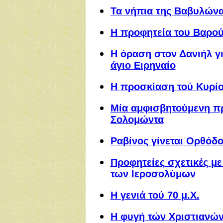
Τα νήπια της Βαβυλώνα
Η προφητεία του Βαρού
Η όραση στον Δανιήλ γι
άγιο Ειρηναίο
Η προσκίαση τού Κυρίο
Μία αμφισβητούμενη πρ
Σολομώντα
Ραβίνος γίνεται Ορθόδο
Προφητείες σχετικές με
των Ιεροσολύμων
Η γενιά τού 70 μ.Χ.
Η φυγή τών Χριστιανών