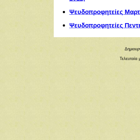
Ψευδοπροφητείες Μαρτ
Ψευδοπροφητείες Πεντ
Δημιουρ
Τελευταία 