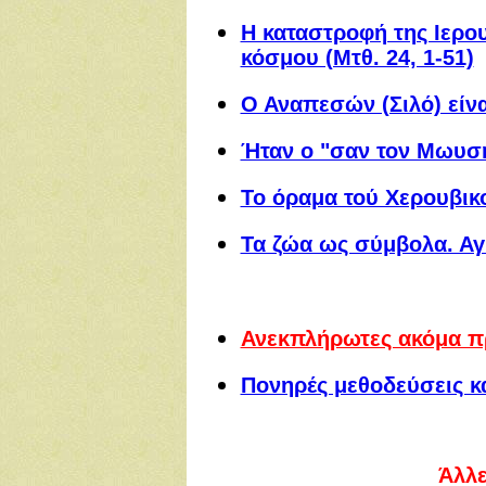
Η καταστροφή της Ιερου
κόσμου (Μτθ. 24, 1-51)
Ο Αναπεσών (Σιλό) είν
Ήταν ο "σαν τον Μωυσή
Το όραμα τού Χερουβικ
Τα ζώα ως σύμβολα. Αγ
Ανεκπλήρωτες ακόμα π
Πονηρές μεθοδεύσεις κ
Άλλε