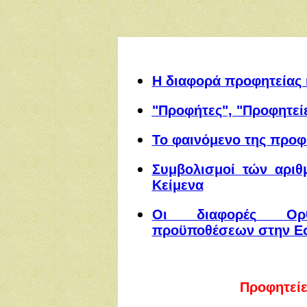
Η διαφορά προφητείας 
"Προφήτες", "Προφητεί
Το φαινόμενο της προφ
Συμβολισμοί τών αριθ
Κείμενα
Οι διαφορ
ές
Ορθο
προϋποθέσεων στην Ε
Προφητείε