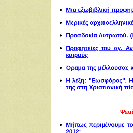
Μια εξωβιβλική προφητε
Μερικές αρχαιοελληνικέ
Προσδοκία Λυτρωτού. (Μ
Προφητείες του αγ. Α
καιρούς
Όραμα της μέλλουσας 
Η λέξη: "Εωσφόρος". 
της στη Χριστιανική πί
Ψευ
Μήπως περιμένουμε το 
2012;