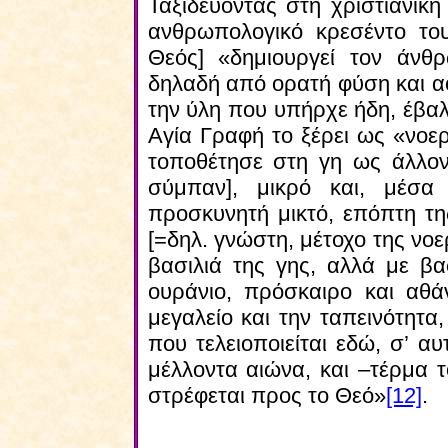
Ταξιδεύοντας στη χριστιανική
ανθρωπολογικό κρεσέντο το
Θεός] «δημιουργεί τον άνθ
δηλαδή από ορατή φύση και α
την ύλη που υπήρχε ήδη, έβαλ
Αγία Γραφή το ξέρει ως «νοερ
τοποθέτησε στη γη ως άλλο
σύμπαν], μικρό και, μέσα 
προσκυνητή μικτό, επόπτη τη
[=δηλ. γνώστη, μέτοχο της νοερ
βασιλιά της γης, αλλά με βα
ουράνιο, πρόσκαιρο και αθά
μεγαλείο και την ταπεινότητ
που τελειοποιείται εδώ, σ’ α
μέλλοντα αιώνα, και –τέρμα 
στρέφεται προς το Θεό»
[12]
.