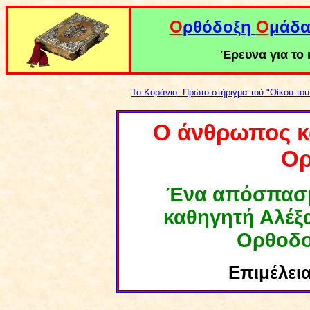
Ο
ρθόδοξη
Ο
μάδ
Έρευνα για το κ
Το Κοράνιο
: Πρώτο στήριγμα τού "Οίκου τού
Ο άνθρωπος κα
Ορ
Ένα απόσπασμ
καθηγητή Αλέ
Ορθοδοξ
Επιμέλεια