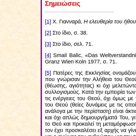
Σημειώσεις
[1]
Χ. Γιανναρά,
Η ελευθερία του ήθου
[2]
Στο ίδιο, σ. 38.
[3]
Στο ίδιο, σελ. 71.
[4]
Smail Balic, «Das Weltverstandn
Granz Wien Koln 1977,
σ
. 71.
[5]
Πατέρες της Εκκλησίας ονομάζουμ
που γνώρισαν την Αλήθεια του Θεο
(θέωσης, αγιότητας) κι όχι μελετώντ
συλλογισμούς. Κατά την εμπειρία τω
τις ενέργειες του Θεού, όχι όμως με
του Θεού (θείες δυνάμεις με τις οπο
ανάλογα με την περίσταση) είναι άκτ
και όχι απλώς δημιουργήματά Του, γι
το Θεό και προκαλεί τη μεταμόρφωση
τον έχει προσκαλέσει εξ αρχής να γί