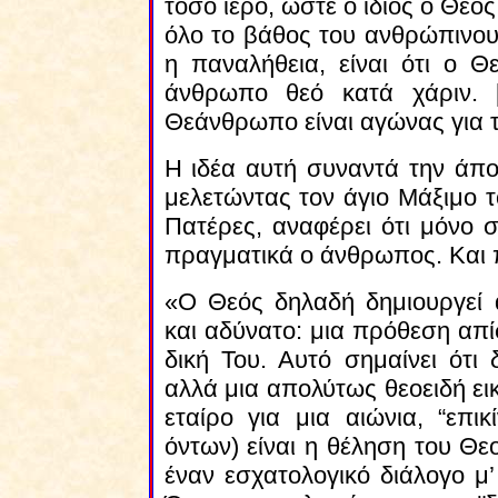
τόσο ιερό, ώστε ο ίδιος ο Θεό
όλο το βάθος του ανθρώπινου 
η παναλήθεια, είναι ότι ο Θ
άνθρωπο θεό κατά χάριν. 
Θεάνθρωπο είναι αγώνας για
Η ιδέα αυτή συναντά την άπο
μελετώντας τον άγιο Μάξιμο τ
Πατέρες, αναφέρει ότι μόνο σ
πραγματικά ο άνθρωπος. Και 
«Ο Θεός δηλαδή δημιουργεί 
και αδύνατο: μια πρόθεση απί
δική Του. Αυτό σημαίνει ότι
αλλά μια απολύτως θεοειδή εικ
εταίρο για μια αιώνια, “επι
όντων) είναι η θέληση του Θε
έναν εσχατολογικό διάλογο μ’