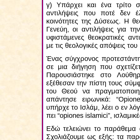
γ) Υπάρχει και ένα τρίτο ση
αντιλήψεις που ποτέ δεν έ
κοινότητες της Δύσεως. Η θ
Γενεύη, οι αντιλήψεις για τη
υφιστάμενες θεοκρατικές αντ
με τις θεολογικές απόψεις του
Ένας σύγχρονος προτεστάντη
σε μια διήγηση που σχετίζε
Παρουσιάστηκε στο Λούθηρ
εξέθεσαν την πίστη τους σύμ
του Θεού να πραγματοποιηθ
απάντησε ειρωνικά: “Opiones
υπήρχε το Ισλάμ, λέει ο εν λ
πει “opiones islamici”, ισλαμικ
Εδώ τελειώνει το παράθεμα 
Σχολιάζουμε ως εξής: τα παρ