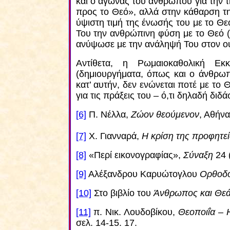
και ο αγώνας του ανθρώπου για την 
προς το Θεό», αλλά στην κάθαρση τ
ύψιστη τιμή της ένωσής του με το 
Του την ανθρώπινη φύση με το Θεό (ε
ανύψωσε με την ανάληψή Του στον ουρ
Αντίθετα, η Ρωμαιοκαθολική Εκκ
(δημιουργήματα, όπως και ο άνθρωπ
κατ’ αυτήν, δεν ενώνεται ποτέ με το 
για τις πράξεις του – ό,τι δηλαδή διδάσ
[6]
Π. Νέλλα,
Ζώον θεούμενον
, Αθήνα
[7]
Χ. Γιανναρά,
Η κρίση της προφητε
[8]
«Περί εικονογραφίας»,
Σύναξη
24 (
[9]
Αλέξανδρου Καρυώτογλου
Ορθοδο
[10]
Στο βιβλίο του
Άνθρωπος και Θε
[11]
π. Νικ. Λουδοβίκου,
Θεοποιΐα – 
σελ. 14-15. 17.