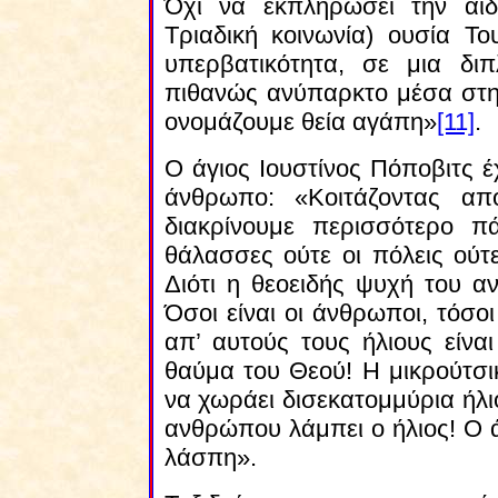
Όχι να εκπληρώσει την αϊδ
Τριαδική κοινωνία) ουσία Το
υπερβατικότητα, σε μια δι
πιθανώς ανύπαρκτο μέσα στην
ονομάζουμε θεία αγάπη»
[11]
.
Ο άγιος Ιουστίνος Πόποβιτς έχ
άνθρωπο: «Κοιτάζοντας από
διακρίνουμε περισσότερο π
θάλασσες ούτε οι πόλεις ούτ
Διότι η θεοειδής ψυχή του αν
Όσοι είναι οι άνθρωποι, τόσοι 
απ’ αυτούς τους ήλιους είν
θαύμα του Θεού! Η μικρούτσικ
να χωράει δισεκατομμύρια ήλ
ανθρώπου λάμπει ο ήλιος! Ο 
λάσπη».