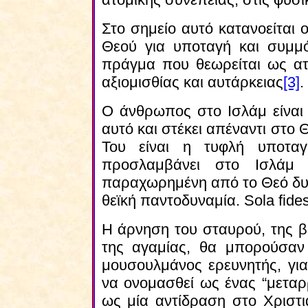
Στο σημείο αυτό κατανοείται 
Θεού για υποταγή και συμμ
πράγμα που θεωρείται ως ατ
αξιομισθίας και αυτάρκειας
[3]
.
Ο άνθρωπος στο Ισλάμ είναι 
αυτό και στέκει απέναντι στο 
Του είναι η τυφλή υποτα
προσλαμβάνει στο Ισλάμ 
παραχωρημένη από το Θεό δυ
θεϊκή παντοδυναμία. Sola fide
Η άρνηση του σταυρού, της βά
της αγαμίας, θα μπορούσαν 
μουσουλμάνος ερευνητής, γι
να ονομασθεί ως ένας “μεταρρ
ως μία αντίδραση στο Χριστι