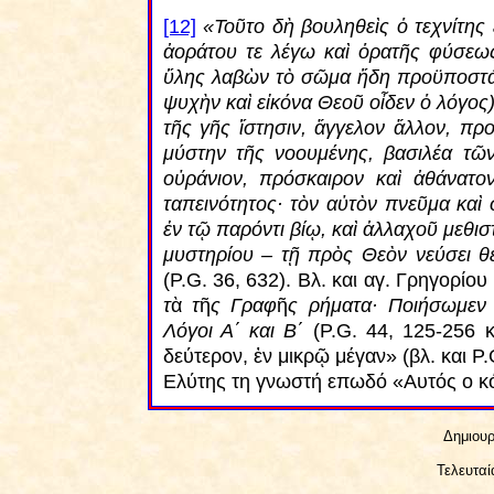
[12]
«Τοῦτο δὴ βουληθεὶς ὁ τεχνίτης
ἀοράτου τε λέγω καὶ ὁρατῆς φύσεως
ὕλης λαβὼν τὸ σῶμα ἤδη προϋποστάσ
ψυχὴν καὶ εἰκόνα Θεοῦ οἶδεν ὁ λόγος)
τῆς γῆς ἵστησιν, ἄγγελον ἄλλον, πρ
μύστην τῆς νοουμένης, βασιλέα τῶν
οὐράνιον, πρόσκαιρον καὶ ἀθάνατο
ταπεινότητος· τὸν αὐτὸν πνεῦμα καὶ
ἐν τῷ παρόντι βίῳ, καὶ ἀλλαχοῦ μεθισ
μυστηρίου – τῇ πρὸς Θεὸν νεύσει 
(P.G. 36, 632). Βλ. και αγ. Γρηγορί
τ
ὰ
τ
ῆ
ς Γραφ
ῆ
ς ρήματα· Ποιήσωμε
Λόγοι Α΄ και Β΄
(P.G. 44, 125-256 κ
δεύτερον, ἐν μικρῷ μέγαν» (βλ. και P
Ελύτης τη γνωστή επωδό «Αυτός ο κό
Δημιουρ
Τελευταί