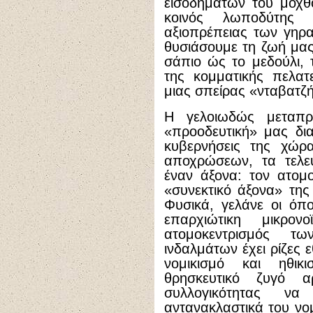
εισοδημάτων του μόχθ
κοινός λωποδύτης 
αξιοπρέπειας των γηρ
θυσιάσουμε τη ζωή μας
σάπιο ώς το μεδούλι, 
της κομματικής πελατ
μιας σπείρας «νταβατζ
H γελοιωδώς μεταπρατ
«προοδευτική» μας δια
κυβερνήσεις της χώρ
αποχρώσεων, τα τελε
έναν άξονα: τον ατομ
«συνεκτικό άξονα» της
Φυσικά, γελάνε οι όπ
επαρχιώτικη μικρο
ατομοκεντρισμός τ
ινδαλμάτων έχει ρίζες 
νομικισμό και ηθικ
θρησκευτικό ζυγό 
συλλογικότητας ν
αντανακλαστικά του νο