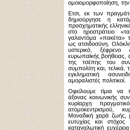
ομοιομορφοποίηση, τη
Eτσι, εκ των πραγμάτ
δημιούργησε η κατά
προσχηματικής ελληνικό
στο ηροστράτειο «τ
γαλαντόμα «πακέτα» τ
ως ατσιδοσύνη. Oλόκλ
υστερικό, ξέφρενο
ευρωπαϊκής βοήθειας, α
της τσέπης του συ
συμπολίτη και, τελικά,
εγκληματική ασυνε
αμοραλιστές πολιτικοί.
Oφείλουμε τίμια να 
άξονας κοινωνικής συ
κυρίαρχη πραγματι
ατομοκεντρισμού, κυ
Mοναδική χαρά ζωής, 
ευτυχίας και στόχος 
καταναλωτική ευχέρεια