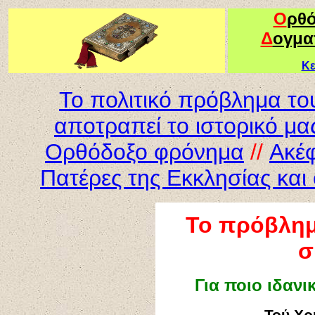
Ο
ρθ
Δ
ογμα
Κε
Το πολιτικό πρόβλημα το
αποτραπεί το ιστορικό μας
Ορθόδοξο φρόνημα
//
Aκέφ
Πατέρες της Εκκλησίας και
Το
πρόβλημα
σ
Για ποιο ιδανι