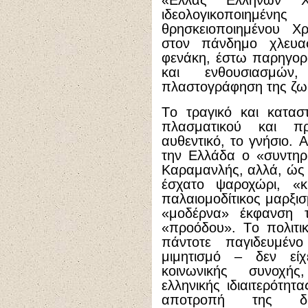
«Eλλάς Eλλήνων X
ιδεολογικοποιημέν
θρησκειοποιημένου Xρ
στον πάνδημο χλευασ
φενάκη, έστω παρηγορ
και ενθουσιασμών
πλαστογράφηση της ζωή
Tο τραγικό και κατασ
πλασματικού και π
αυθεντικό, το γνήσιο. 
την Eλλάδα ο «συντηρη
Kαραμανλής, αλλά, ώς 
έσχατο ψαροχώρι, «κ
παλαιομοδίτικος μαρξισ
«μοδέρνα» έκφανση τ
«προόδου». Tο πολιτι
πάντοτε παγιδευμέν
μιμητισμό – δεν εί
κοινωνικής συνοχής
ελληνικής ιδιαιτερότητ
αποτροπή της δι