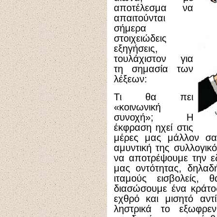
αποτέλεσμα να
απαιτούνται
σήμερα
στοιχειώδεις
εξηγήσεις,
τουλάχιστον για
τη σημασία των
λέξεων:
Tι θα πει
«κοινωνική
συνοχή»; H
έκφραση ηχεί στις
μέρες μας μάλλον σαν
αμυντική της συλλογικό
να αποτρέψουμε την ε
μας οντότητας, δηλαδ
ιταμούς εισβολείς, 
διασώσουμε ένα κράτο
εχθρό και μισητό αντ
ληστρικά το εξωφρε