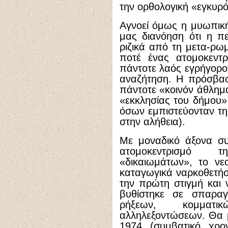
την ορθολογική «εγκυρό
Aγνοεί όμως η μυωπική
μας διανόηση ότι η π
ριζικά από τη μετα-ρω
ποτέ ένας ατομοκεντρ
πάντοτε λαός εγρήγορο
αναζήτηση. H πρόσβασ
πάντοτε «κοινόν άθλημ
«εκκλησίας του δήμου»
όσων εμπιστεύονταν τη
στην αλήθεια).
Mε μοναδικό άξονα συ
ατομοκεντρισμό 
«δικαιωμάτων», το νεο
καταγωγικά ναρκοθετήσ
την πρώτη στιγμή και 
βυθίστηκε σε σπαραγ
ρήξεων, κομματι
αλληλεξοντώσεων. Θα 
1974 (συμβατικό χρον