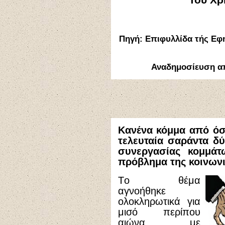
Τού Χρ
Πηγή: Επιφυλλίδα τής Εφ
Αναδημοσίευση α
Κ​​ανένα κόμμα από ό
τελευταία σαράντα δύ
συνεργασίας κομμά
πρόβλημα της κοινων
Tο θέμα
αγνοήθηκε
ολοκληρωτικά για
μισό περίπου
αιώνα, με