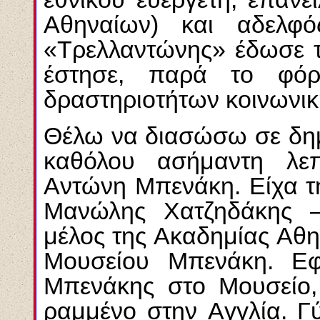
Aθηναίων) και αδελφ
«Tρελλαντώνης» έδωσε τ
έστησε, παρά το φό
δραστηριοτήτων κοινωνι
Θέλω να διασώσω σε δημό
καθόλου ασήμαντη λεπ
Aντώνη Mπενάκη. Eίχα τη
Mανώλης Xατζηδάκης –
μέλος της Aκαδημίας Aθη
Mουσείου Mπενάκη. E
Mπενάκης στο Mουσείο,
ραμμένο στην Aγγλία. Γ