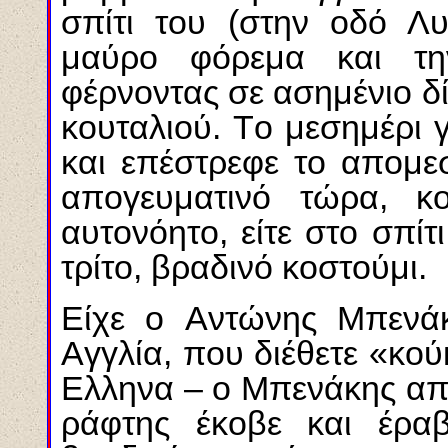
σπίτι του (στην οδό Λυ
μαύρο φόρεμα και τη
φέρνοντας σε ασημένιο δί
κουταλιού. Tο μεσημέρι γ
και επέστρεφε το απομε
απογευματινό τώρα, κ
αυτονόητο, είτε στο σπίτ
τρίτο, βραδινό κοστούμι.
Eίχε ο Aντώνης Mπενάκ
Aγγλία, που διέθετε «κο
Eλληνα – ο Mπενάκης απλ
ράφτης έκοβε και έραβ