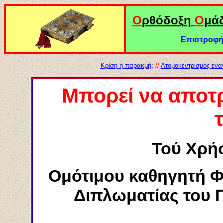
Ο
ρθόδοξη
Ο
μά
Επιστροφή 
Κρίση ή παρακμή;
//
Ατομοκεντρισμός ενα
Μπορεί να αποτρ
Τού Χρή
Ο
μότιμο
υ
καθηγητή Φι
Διπλωματίας του 