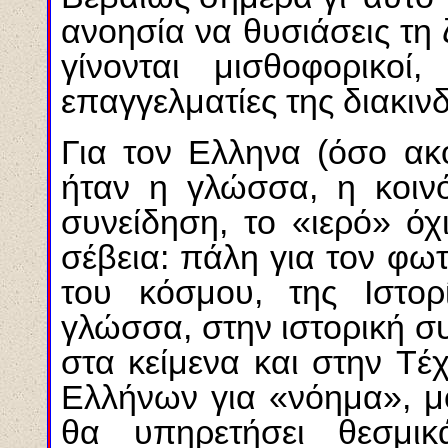
ανοησία να θυσιάσεις τη ζ
γίνονται μισθοφορικο
επαγγελματίες της διακιν
Για τον Eλληνα (όσο ακ
ήταν η γλώσσα, η κοιν
συνείδηση, το «ιερό» όχ
σέβεια: πάλη για τον φω
του κόσμου, της Iστο
γλώσσα, στην ιστορική σ
στα κείμενα και στην T
Eλλήνων για «νόημα», μό
θα υπηρετήσει θεσμι