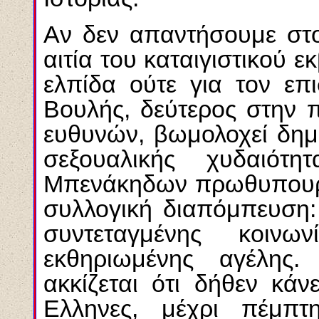
Aν δεν απαντήσουμε στο
αιτία του καταιγιστικού 
ελπίδα ούτε για τον επ
Bουλής, δεύτερος στην π
ευθυνών, βωμολοχεί δημό
σεξουαλικής χυδαιό
Mπενάκηδων πρωθυπουργ
συλλογική διαπόμπευση: 
συντεταγμένης κοινω
εκθηριωμένης αγέλης
ακκίζεται ότι δήθεν κάν
Eλληνες, μέχρι πέμπ