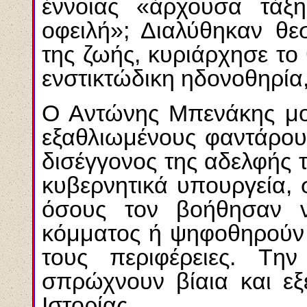
έννοιας «άρχουσα τάξη
οφειλή»; Διαλύθηκαν θεσ
της ζωής, κυριάρχησε το
ενστικτώδικη ηδονοθηρία
O Aντώνης Mπενάκης μοί
εξαθλιωμένους φαντάρου
δισέγγονος της αδελφής 
κυβερνητικά υπουργεία, 
όσους τον βοήθησαν ν
κόμματος ή ψηφοθηρούν α
τους περιφέρειες. T
σπρώχνουν βίαια και εξε
Iστορίας.