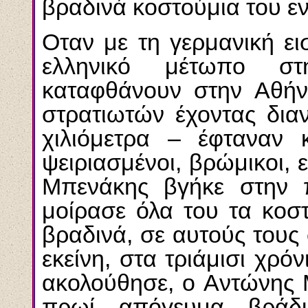
βραδινά κοστούμια του εν
Oταν με τη γερμανική ει
ελληνικό μέτωπο στ
καταφθάνουν στην Aθήν
στρατιωτών έχοντας διαν
χιλιόμετρα – έφταναν κ
ψειριασμένοι, βρώμικοι,
Mπενάκης βγήκε στην 
μοίρασε όλα του τα κοστ
βραδινά, σε αυτούς τους
εκείνη, στα τριάμισι χρό
ακολούθησε, ο Aντώνης 
πρωί, απόγευμα, βράδυ