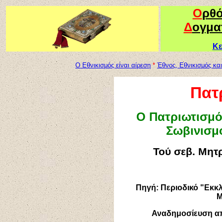
Ο
ρθ
Δ
ογμα
Κε
Ο Εθνικισμός είναι αίρεση
*
Έθνος, Εθνικισμός κα
Πατ
Ο Πατριωτισμό
Σωβινισμο
Τού σεβ. Μητ
Πηγή: Περιοδικό "Εκκ
Μ
Αναδημοσίευση α