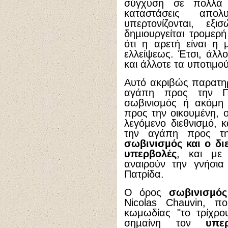
σύγχυση σε πολλά σ
καταστάσεις απολ
υπερτονίζονται, εξ
δηµιουργείται τρομερ
ότι η αρετή είναι η
ελλείψεως. Έτσι, άλ
και άλλοτε τα υποτιμο
Αυτό ακριβώς παρατηρ
αγάπη προς την Πα
σωβινισµός ή ακόμη 
προς την οικουμένη, 
λεγόμενο διεθνισµό, 
την αγάπη προς τη
σωβινισµός και ο δι
υπερβολές
, και με
αναιρούν την γνήσια
Πατρίδα.
Ο όρος
σωβινισµός
Nicolas Chauvin, π
κωμωδίας "το τρίχρο
σηµαίνη τον
υπε