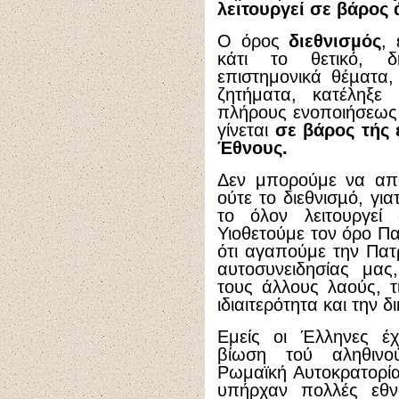
λειτουργεί σε βάρος
Ο όρος
διεθνισµός
,
κάτι το θετικό, 
επιστημονικά θέµατα,
ζητήματα, κατέληξε
πλήρους ενοποιήσεως
γίνεται
σε βάρος τής 
Έθνους.
Δεν μπορούμε να απο
ούτε το διεθνισµό, για
το όλον λειτουργεί 
Υιοθετούμε τον όρο Πα
ότι αγαπούμε την Πατ
αυτοσυνειδησίας μας
τους άλλους λαούς, τ
ιδιαιτερότητα και την 
Εμείς οι Έλληνες έ
βίωση τού αληθινο
Ρωμαϊκή Αυτοκρατορία
υπήρχαν πολλές εθνό