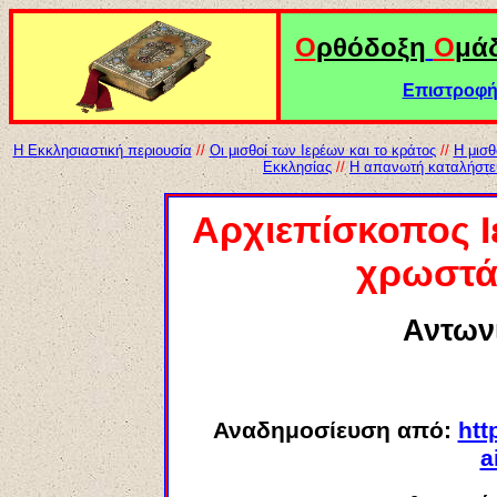
Ο
ρθόδοξη
Ο
μά
Επιστροφή 
Η Εκκλησιαστική περιουσία
//
Οι μισθοί των Ιερέων και το κράτος
//
Η μισθ
Εκκλησίας
//
Η απανωτή καταλήστευ
Αρχιεπίσκοπος 
χρωστάν
Αντων
Αναδημοσίευση από:
htt
a