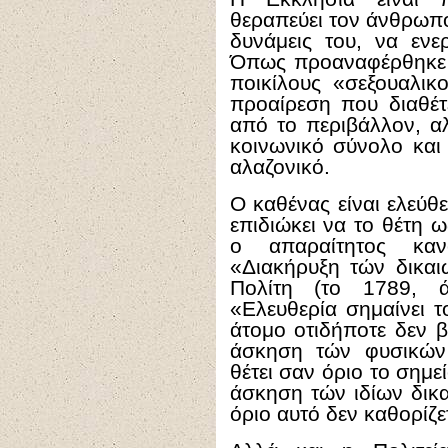
θεραπεύει τον άνθρωπο
δυνάμεις του, να ενε
Όπως προαναφέρθηκε 
ποικίλους «σεξουαλικ
προαίρεση που διαθέτε
από το περιβάλλον, α
κοινωνικό σύνολο και
αλαζονικό.
Ο καθένας είναι ελεύθε
επιδιώκει να το θέτη 
ο απαραίτητος καν
«Διακήρυξη τών δικα
Πολίτη (το 1789, ά
«Ελευθερία σημαίνει τ
άτομο οτιδήποτε δεν β
άσκηση τών φυσικών
θέτει σαν όριο το σημεί
άσκηση τών ιδίων δικ
όριο αυτό δεν καθορίζ