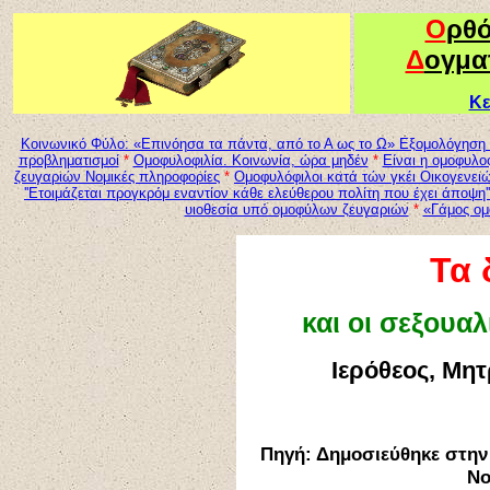
Ο
ρθ
Δ
ογμα
Κε
Κοινωνικό Φύλο: «Επινόησα τα πάντα, από το Α ως το Ω» Εξομολόγηση 
προβληματισμοί
*
Ομοφυλοφιλία. Κοινωνία, ώρα μηδέν
*
Είναι η ομοφυλο
ζευγαριών Νομικές πληροφορίες
*
Ομοφυλόφιλοι κατά τών γκέι Οικογενει
''Ετοιμάζεται προγκρόμ εναντίον κάθε ελεύθερου πολίτη που έχει άποψη''
υιοθεσία υπό ομοφύλων ζευγαριών
*
«Γάμος ομ
Τα 
και οι σεξουα
Ιερόθεος, Μη
Πηγή: Δημοσιεύθηκε στην
Νο