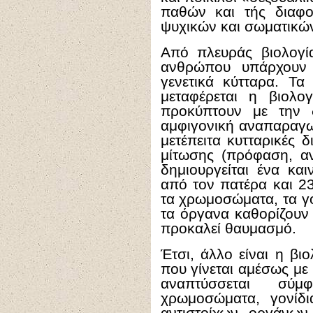
παθών και τής διαφ
ψυχικών και σωματικών
Από πλευράς βιολογί
ανθρώπου υπάρχουν 
γενετικά κύτταρα. Τα
μεταφέρεται η βιολο
προκύπτουν με την δ
αμφιγονική αναπαραγω
μετέπειτα κυτταρικές δ
μίτωσης (πρόφαση, 
δημιουργείται ένα κ
από τον πατέρα και 23
τα χρωμοσώματα, τα γον
τα όργανα καθορίζουν 
προκαλεί θαυμασμό.
Έτσι, άλλο είναι η β
που γίνεται αμέσως μ
αναπτύσσεται σύ
χρωμοσώματα, γονίδι
αντιστοίχων οργάνων 