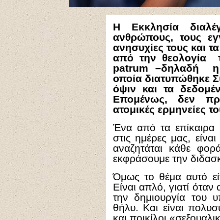
Η Εκκλησία διαλέ
ανθρώπους, τους εγ
ανησυχίες τους και τ
από την θεολογία τ
patrum –δηλαδή η
οποία διατυπώθηκε Σ
όψιν και τα δεδομέ
Επομένως, δεν πρό
ατομικές ερμηνείες το
Ένα από τα επίκαιρα θ
στις ημέρες μας, είνα
αναζητάται κάθε φορ
εκφράσουμε την διδασκ
Όμως το θέμα αυτό εί
Είναι απλό, γιατί ότα
την δημιουργία του 
θήλυ. Και είναι πολυ
και ποικίλοι «σεξουαλ