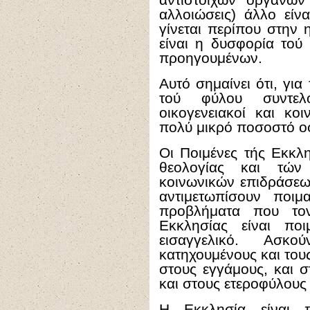
αλλοιώσεις) άλλο είν
γίνεται περίπου στην 
είναι η δυσφορία τού
προηγουμένων.
Αυτό σημαίνει ότι, για
τού φύλου συντελ
οικογενειακοί και κο
πολύ μικρό ποσοστό οφε
Οι Ποιμένες τής Εκκλ
θεολογίας και τών 
κοινωνικών επιδράσεω
αντιμετωπίσουν ποι
προβλήματα που το
Εκκλησίας είναι ποι
εισαγγελικό. Ασκ
κατηχουμένους και τους
στους εγγάμους, και σ
και στους ετεροφύλους
Η Εκκλησία είναι π