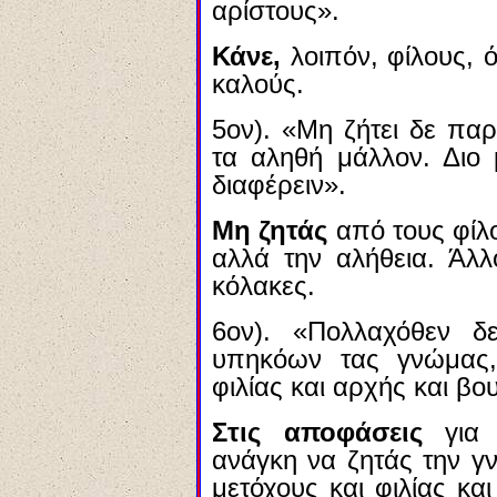
αρίστους».
Κάνε,
λοιπόν, φίλους, ό
καλούς.
5ον). «Μη ζήτει δε πα
τα αληθή μάλλον. Διο 
διαφέρειν».
Μη ζητάς
από τους φίλο
αλλά την αλήθεια. Άλλ
κόλακες.
6ον). «Πολλαχόθεν δ
υπηκόων τας γνώμας,
φιλίας και αρχής και β
Στις αποφάσεις
για 
ανάγκη να ζητάς την γ
μετόχους και φιλίας κ