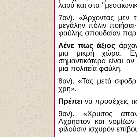
λαού και στα ''μεσαιωνικ
7ον). «Άρχοντας μεν τ
μεγάλην πόλιν ποιήσαι
φαύλης σπουδαίαν παρ
Λένε πως άξιος
άρχον
μια μικρή χώρα. 
σημαντικότερο είναι α
μια πολιτεία φαύλη.
8ον). «Τας μετά σφοδρ
χρη».
Πρέπει
να προσέχεις τ
9ον). «Χρυσός άπαν
Άχρηστον και νομίζων 
φιλούσιν ισχυρόν επίβο