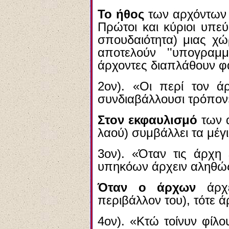
Το ήθος
των αρχόντων γ
Πρώτοι και κύριοι υπεύ
σπουδαιότητα) μιας χώ
αποτελούν ''υπογραμμ
άρχοντες διαπλάθουν φ
2ον). «Οι περί τον άρ
συνδιαβάλλουσι τρόπον
Στον εκφαυλισμό
των α
λαού) συμβάλλει τα μέγισ
3ον). «Όταν τις άρχη 
υπηκόων άρχειν αληθώ
Όταν ο άρχων
άρχε
περιβάλλον του), τότε ά
4ον). «Κτώ τοίνυν φίλ