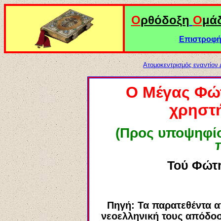
Ο
ρθόδοξη
Ο
μά
Επιστροφή 
Ατομοκεντρισμός εναντίον
Ο Μέγας Φώ
χρηστή
(Προς υποψηφίου
Τού Φώτη
Πηγή: Τα παρατεθέντα α
νεοελληνική τους απόδοσ