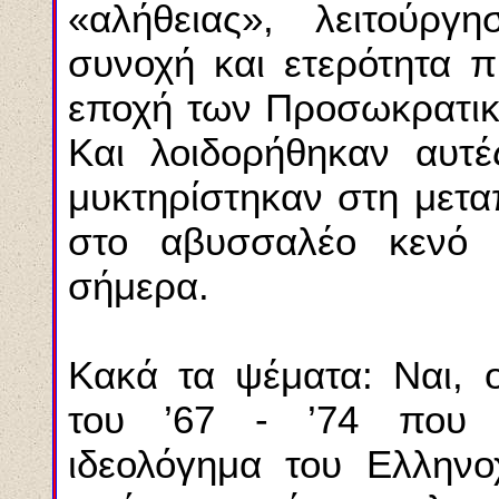
«αλήθειας», λειτούργ
συνοχή και ετερότητα π
εποχή των Προσωκρατικώ
Kαι λοιδορήθηκαν αυτέ
μυκτηρίστηκαν στη μετα
στο αβυσσαλέο κενό 
σήμερα.
Kακά τα ψέματα: Nαι, ο
του ’67 - ’74 που γ
ιδεολόγημα του Eλληνο