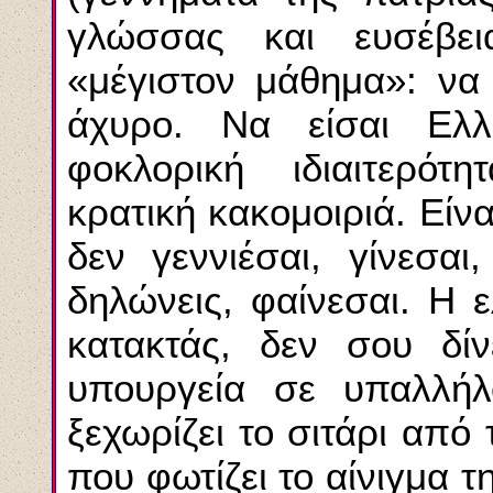
γλώσσας και ευσέβει
«μέγιστον μάθημα»: να 
άχυρο. Nα είσαι Eλλη
φοκλορική ιδιαιτερότη
κρατική κακομοιριά. Eίν
δεν γεννιέσαι, γίνεσα
δηλώνεις, φαίνεσαι. H ε
κατακτάς, δεν σου δί
υπουργεία σε υπαλλή
ξεχωρίζει το σιτάρι από
που φωτίζει το αίνιγμα 