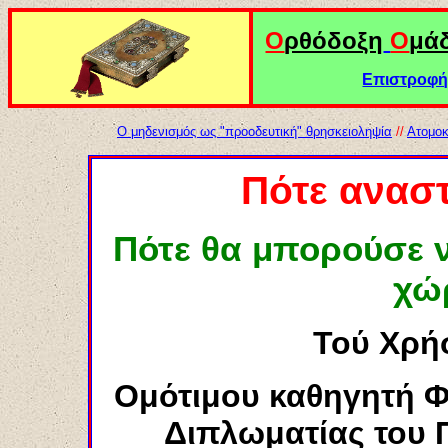
Ο
ρθόδοξη
Ο
μά
Επιστροφή 
Ο μηδενισμός ως "προοδευτική" θρησκειοληψία
//
Ατομοκ
Πότε αναστ
Πότε θα μπορούσε ν
χώ
Τού Χρή
Ο
μότιμο
υ
καθηγητή Φι
Διπλωματίας του 