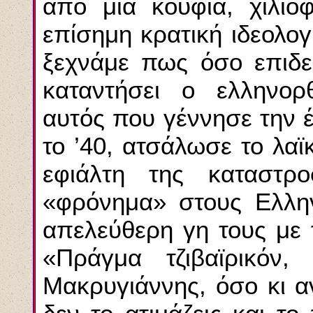
από μια κούφια, χιλιο
επίσημη κρατική ιδεολογ
ξεχνάμε πως όσο επιδερ
καταντήσει ο ελληνορ
αυτός που γέννησε την 
το ’40, ατσάλωσε το λαϊ
εφιάλτη της καταστρ
«φρόνημα» στους Eλλην
απελεύθερη γη τους με 
«Πράγμα τζιβαϊρικόν,
Mακρυγιάννης, όσο κι α