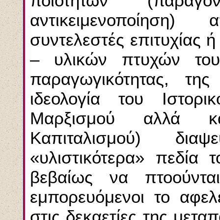
ποιοτήτων (παράγο
αντικειμενοποίηση)
συντελεστές επιτυχίας ή
– υλικών πτυχών του 
παραγωγικότητας, τη
ιδεολογία του Iστορι
Mαρξισμού αλλά κα
Kαπιταλισμού) δια
«υλιστικότερα» πεδία 
βεβαίως να πτοούνται
εμπορευόμενοι το αφελέ
στις δεκαετίες της μετα