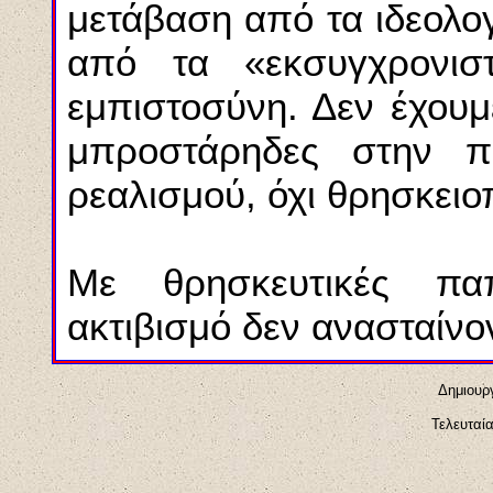
μετάβαση από τα ιδεολογ
από τα «εκσυγχρονισ
εμπιστοσύνη. Δεν έχουμε
μπροστάρηδες στην πί
ρεαλισμού, όχι θρησκει
Mε θρησκευτικές παπ
ακτιβισμό δεν ανασταίνον
Δημιουρ
Τελευταί