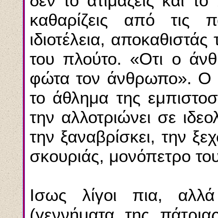
δεν το ατιμάζεις και το
καθαρίζεις από τις π
ιδιοτέλεια, αποκαθιστάς 
του πλούτο. «Oτι ο άνθ
φώτα τον άνθρωπο». O ά
το άθλημα της εμπιστοσ
την αλλοτριώνει σε ιδε
την ξαναβρίσκει, την ξε
σκουριάς, μονόπετρο το
Iσως λίγοι πια, αλλ
(γεννήματα της πάτρια