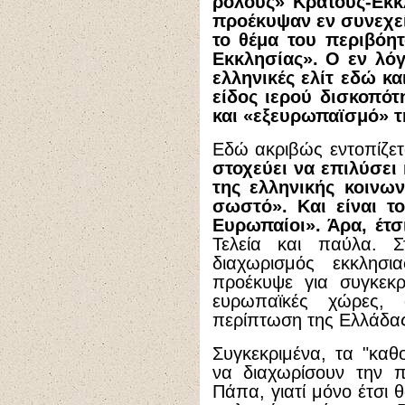
ρόλους» Κράτους-Εκκλ
προέκυψαν εν συνεχεί
το θέμα του περιβόη
Εκκλησίας». Ο εν λόγ
ελληνικές ελίτ εδώ κ
είδος ιερού δισκοπότ
και «εξευρωπαϊσμό» τ
Εδώ ακριβώς εντοπίζε
στοχεύει να επιλύσει
της ελληνικής κοινων
σωστό». Και είναι το
Ευρωπαίοι». Άρα, έτσ
Τελεία και παύλα. Σ
διαχωρισμός εκκλησια
προέκυψε για συγκεκρ
ευρωπαϊκές χώρες, 
περίπτωση της Ελλάδα
Συγκεκριμένα, τα "καθ
να διαχωρίσουν την π
Πάπα, γιατί μόνο έτσι 