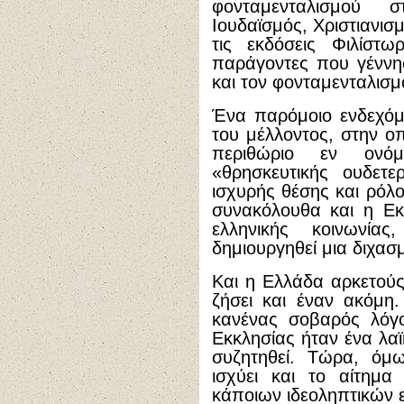
φονταμενταλισμού στ
Ιουδαϊσμός, Χριστιανισ
τις εκδόσεις Φιλίστω
παράγοντες που γέννησ
και τον φονταμενταλισ
Ένα παρόμοιο ενδεχόμ
του μέλλοντος, στην οπ
περιθώριο εν ονόμ
«θρησκευτικής ουδετε
ισχυρής θέσης και ρόλο
συνακόλουθα και η Εκ
ελληνικής κοινωνία
δημιουργηθεί μια διχασ
Και η Ελλάδα αρκετούς
ζήσει και έναν ακόμη
κανένας σοβαρός λόγο
Εκκλησίας ήταν ένα λα
συζητηθεί. Τώρα, όμω
ισχύει και το αίτημα
κάποιων ιδεοληπτικών ε