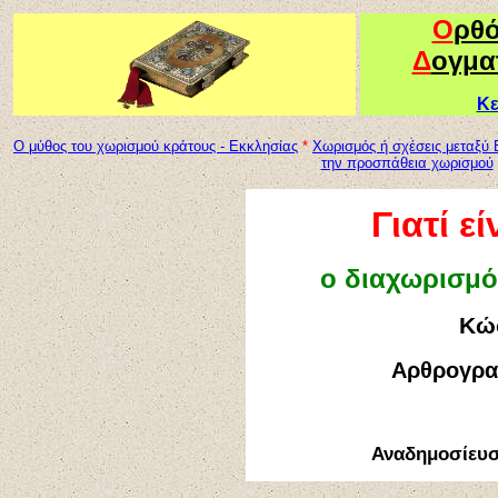
Ο
ρθ
Δ
ογμα
Κε
Ο μύθος του χωρισμού κράτους - Εκκλησίας
*
Χωρισμός ή σχέσεις μεταξύ Ε
την προσπάθεια χωρισμού
Γιατί ε
ο διαχωρισμό
Κώ
Αρθρογραφ
Αναδημοσίευ