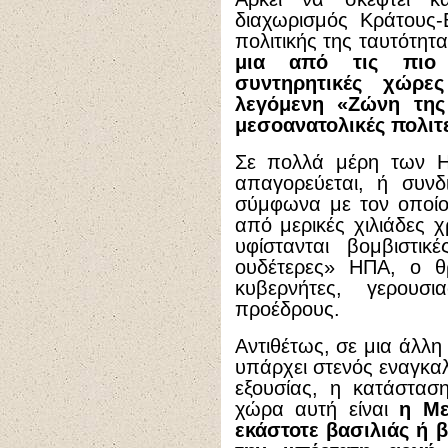
διαχωρισμός Κράτους-
πολιτικής της ταυτότητα
μια από τις πιο θ
συντηρητικές χώρε
λεγόμενη «Ζώνη της 
μεσοανατολικές πολιτε
Σε πολλά μέρη των Η
απαγορεύεται, ή συνδ
σύμφωνα με τον οποίο
από μερικές χιλιάδες χ
υφίστανται βομβιστικέ
ουδέτερες» ΗΠΑ, ο θρ
κυβερνήτες, γερουσι
προέδρους.
Αντιθέτως, σε μια άλλ
υπάρχει στενός εναγκαλ
εξουσίας, η κατάσταση
χώρα αυτή είναι
η Με
εκάστοτε βασιλιάς ή 