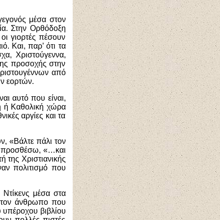
γεγονός μέσα στον
ία. Στην Ορθόδοξη
 οι γιορτές πέσουν
. Και, παρ’ ότι τα
σχα, Χριστούγεννα,
λης προσοχής στην
Χριστουγέννων από
ν εορτών.
ναι αυτό που είναι,
ξη ή Καθολική χώρα
νικές αργίες και τα
ν, «Βάλτε πάλι τον
α προσθέσω, «…και
τή της Χριστιανικής
ναν πολιτισμό που
 Ντίκενς μέσα στα
α τον άνθρωπο που
 υπέροχου βιβλίου
ουν πολλές πιστές