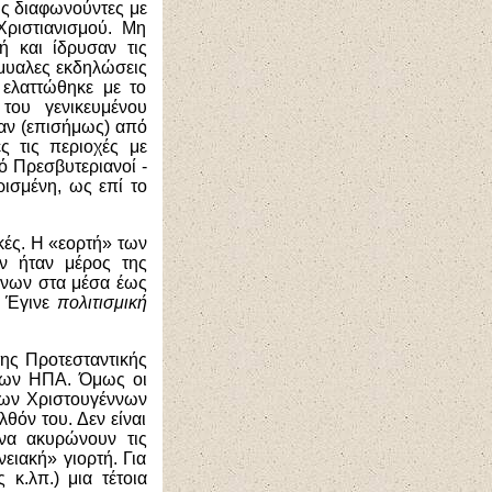
ς διαφωνούντες με
Χριστιανισμού. Μη
ή και ίδρυσαν τις
όμυαλες εκδηλώσεις
 ελαττώθηκε με το
του γενικευμένου
καν (επισήμως) από
ς τις περιοχές με
ό Πρεσβυτεριανοί -
ρισμένη, ως επί το
ικές. Η «εορτή» των
ν ήταν μέρος της
ννων στα μέσα έως
. Έγινε
πολιτισμική
ης Προτεσταντικής
 των ΗΠΑ. Όμως οι
των Χριστουγέννων
θόν του. Δεν είναι
να ακυρώνουν τις
ειακή» γιορτή. Για
 κ.λπ.) μια τέτοια