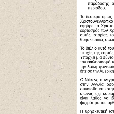
παράδοσης αυ
περιόδου.
Το δεύτερο όμως 
Χριστουγεννιάτικ
εφηύρε τα Χριστο
εορτασμός των Χρ
αυτής ιστορίας τ
θρησκευτικές όψει
Το βιβλίο αυτό το
πτυχές της εορτή
Υπάρχει μια σύντο
τον εκκλησιασμό τ
την λαϊκή φαντασ
έπεισε την Αμερική
Ο Ντίκενς συνέγρ
στην Αγγλία όσο
συναισθηματικότη
αιώνας είχε κυρια
είναι λάθος να ι
ψυχρότητα του ορθ
Η θρησκευτική ιστ