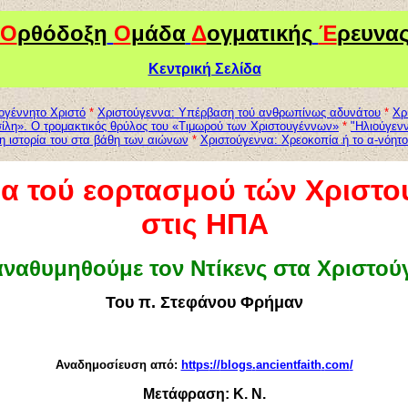
Ο
ρθόδοξη
Ο
μάδα
Δ
ογματικής
Έ
ρευνα
Κεντρική Σελίδα
γέννητο Χριστό
*
Χριστούγεννα: Υπέρβαση τού ανθρωπίνως αδυνάτου
*
Χρ
ίλη». Ο τρομακτικός θρύλος του «Τιμωρού των Χριστουγέννων»
*
"Ηλιούγεν
 η ιστορία του στα βάθη των αιώνων
*
Χριστούγεννα: Xρεοκοπία ή το α-νόητο 
ία τού εορτασμού τών Χριστ
στις ΗΠΑ
αναθυμηθούμε τον Ντίκενς στα Χριστού
Του π. Στεφάνου Φρήμαν
Αναδημοσίευση από
:
https
://
blogs
.
ancientfaith
.
com
/
Μετάφραση: Κ. Ν.