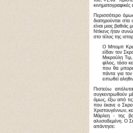
κινηματογραφικές ε
Περισσότερο όμως
διατηρούνται στα
είναι μιας βαθιάς
Ντίκενς ήταν συνώ
στο τέλος της ιστορ
Ο Μπομπ Κράτ
είδαν τον Σκρ
Μικρούλη Τιμ,
φίλος, τόσο κ
που θα μπορο
πάντα για τον
ειπωθεί αληθιν
Πιστεύω απόλυτα
συγκεντρωθούν μέ
όμως, έξω από τις
που έκανε ο Σκρο
Χριστουγέννων, κα
Μάρλεη - της βα
αλυσοδεμένη. Ο Σκ
απάντησε: