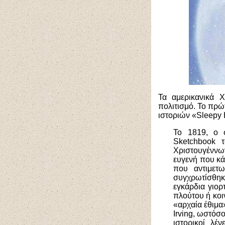
Τα αμερικανικά Χ
πολιτισμό. Το πρώ
ιστοριών «
Sleepy
Το 1819, ο 
Sketchbook
τ
Χριστουγέννων
ευγενή που κά
που αντιμετ
συγχρωτίσθηκ
εγκάρδια γιο
πλούτου ή κοι
«αρχαία έθιμα
Irving
, ωστόσο
ιστορικοί λ