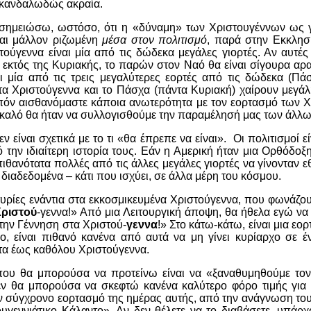
σκανδαλωδώς ακραία.
ημειώσω, ωστόσο, ότι η «δύναμη» των Χριστουγέννων ως 
ναι μάλλον ριζωμένη
μέσα στον
πολιτισμό
, παρά στην Εκκλησ
τούγεννα είναι μία από τις δώδεκα μεγάλες γιορτές. Αν αυτές
εκτός της Κυριακής, το παρών στον Ναό θα είναι σίγουρα αραιό
ι μία από τις τρεις μεγαλύτερες εορτές από τις δώδεκα (Πά
 τα Χριστούγεννα και το Πάσχα (πάντα Κυριακή) χαίρουν μεγά
ιπόν αισθανόμαστε κάποια ανωτερότητα με τον εορτασμό των 
 καλό θα ήταν να συλλογισθούμε την παραμέλησή μας των άλλω
 είναι σχετικά με το τι «θα έπρεπε να είναι». Οι πολιτισμοί εί
πό την ιδιαίτερη ιστορία τους. Εάν η Αμερική ήταν μια Ορθόδο
πιθανότατα πολλές από τις άλλες μεγάλες γιορτές να γίνονταν εθ
διαδεδομένα – κάτι που ισχύει, σε άλλα μέρη του κόσμου.
ρίες ενάντια στα εκκοσμικευμένα Χριστούγεννα, που φωνάζου
ριστού
-γεννα!» Από μια Λειτουργική άποψη, θα ήθελα εγώ ν
την Γέννηση στα Χριστού-
γεννα
!» Στο κάτω-κάτω, είναι μια εορ
ο, είναι πιθανό κανένα από αυτά να μη γίνει κυρίαρχο σε έ
στα έως καθόλου Χριστούγεννα.
ου θα μπορούσα να προτείνω είναι να «ξαναθυμηθούμε τον
εν θα μπορούσα να σκεφτώ κανένα καλύτερο φόρο τιμής γι
ν σύγχρονο εορτασμό της ημέρας αυτής, από την ανάγνωση του
υγεννιάτικο Κάλαντο». Αν δεν θέλετε να το διαβάσετε, υπάρχ