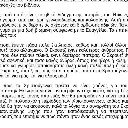
κδοχές του βιβλίου.
 από αυτό, είναι το ηθικό δίδαγμα της ιστορίας του Ντίκενς
 σίγουρα, από μια ζωή γενναιοδωρίας και καλοσύνης. Αυτή η 
 μετάνοιας, μιας θεραπείας σχέσεων και διόρθωσης αδικιών. Τα 
νυμα με μια ζωή βιωμένη σύμφωνα με το Ευαγγέλιο. Το είπε 
ίας του:
σετ έμεινε πάρα πολύ έκπληκτος, καθώς και πολλοί άλλοι
ουτζ τόσο αλλαγμένο. Ο Σκρουτζ έγινε καλύτερος άνθρωπος. 
 που δεν πέθανε τελικά, έγινε δεύτερος πατέρας. Ο Σκρουτζ έ
αλό αφεντικό, και τόσο καλός άνδρας, όπως τον ήξερε η καλή,
ύσε να γνωρίσει οποιαδήποτε άλλη καλή παλιά πόλη ή κωμ
 Σκρουτζ, ότι ήξερε πώς να διατηρήσει πιστά τα Χριστούγενν
ά και για εμάς, και για όλους μας!
 πως τα Χριστούγεννα πρέπει να είναι χρόνος για του
σα στην Εκκλησία για να αναπέμψουν ευχαριστίες για τη Γέν
 πόρτες της, κανείς από εμάς δεν θα μπορούσε να κάνει κάτι
υτζ. Η πολυάσχολη περίοδος των Χριστουγέννων, καθώς και
λό θα ήταν να ακούσουν καλά τα λόγια του συνεργάτη του Σκρ
σανισμένης ψυχής που ήταν καταδικασμένη να περιπλαν
ρουτζ του επισήμαινε πως πάντα ήταν ένας καλός επιχειρημα