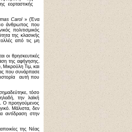
ης εορταστικής
stmas
Carol
» (Ένα
ε «ο άνθρωπος που
ικός πολιτισμικός
τητα της κλασικής
πολλές από τις μη
αι οι θρησκευτικές
άση της αφήγησης.
 Μικρούλη Τιμ, και
ρίας που συνάρπασε
 ιστορία αυτή που
σημαδεύτηκε, τόσο
ηλαδή, την λαϊκή
». Ο προηγούμενος
γικό. Μάλιστα, δεν
ια αντίδραση στην
 αποικίες της Νέας