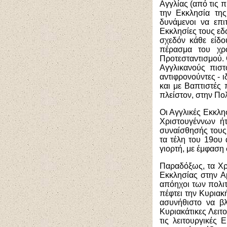
Αγγλίας (από τις
την Εκκλησία της
δυνάμενοι να επι
Εκκλησίες τους εδ
σχεδόν κάθε είδο
πέρασμα του χρό
Προτεσταντισμού. 
Αγγλικανούς πιστ
αντιφρονούντες - 
και με Βαπτιστές 
πλείστον, στην Πολ
Οι Αγγλικές Εκκλησ
Χριστουγέννων ή
συναίσθησής τους
τα τέλη του 19ου
γιορτή, με έμφαση σ
Παραδόξως, τα Χρ
Εκκλησίας στην Α
απόηχοι των πολι
πέφτει την Κυριακ
ασυνήθιστο να β
Κυριακάτικες Λειτ
τις λειτουργικές 