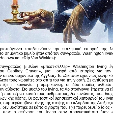
ριστούγεννα καταδεικνύουν την εκπληκτική επιρροή της λ
το σημαντικό βιβλίο ήταν από τον συγγραφέα,
Washington
Irvin
Hollow
» και «
Rip
Van
Winkle
»):
συγγραφέας βιβλίων «μπεστ-σέλλερ»
Washington Irving
έγ
ου
Geoffrey Crayon
», μια σειρά από ιστορίες για τον
 σε ένα αρχοντικό της Αγγλίας. Τα «Σκίτσα» έχουν ως κεντρι
λεσε τους χωριάτες στο σπίτι του για την γιορτή. Σε αντίθεση 
ωπίζει η κοινωνία η αμερικανική, οι δύο ομάδες ανθρώ
αν αβίαστα. Στο μυαλό του
Irving
, τα Χριστούγεννα έπρεπε να είν
ρτή που φέρνει κοντά τους ανθρώπους, ξεπερνώντας τους δι
νωνικής θέσης. Οι φανταστικοί θρησκευτικοί λειτουργοί του
Irvi
», συμπεριλαμβανομένης της στέψης του «Λόρδου της Αταξίας»
, δεν βασίστηκε σε κάποια γιορτή που είχε παρευρεθεί ο ίδιος -
ένε πως η αφήγηση του
Irving
στην πραγματικότητα ήταν «