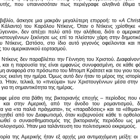
τής, που υπαινισσόταν πως περιέγραφε αληθινά έθιμα τ
βιβλίο, άσκησε μια μακράν μεγαλύτερη επιρροή: το «
A Chri
ο Κάλαντο) του Καρόλου Ντίκενς. Όταν ο Ντίκενς χρίσθηκ
ύγεννα», δεν απέχει πολύ από την αλήθεια, διότι ο αμερικαν
ιστουγέννων ξεκίνησε ως επί το πλείστον χάρη στην δημοτικό
ου Ντίκενς. Ωστόσο, στο ίδιο αυτό γεγονός οφείλονται και 
ς του αμερικανικού εορτασμού.
υ Ντίκενς δεν παραβλέπει την Γέννηση του Χριστού. Διαφαίνοντ
ς, και η παρουσία της είναι εμφανώς συνυφασμένη, σε κάθε φ
μη αναφορά στο πρόσωπο του Μπομπ Κράτσετ και του γιου του,
ους εκείνη την ημέρα. Όμως αυτό δεν ήταν το μέρος της ιστο
ία. Ήταν, τελικά, το «πνεύμα» των Χριστουγέννων μέσα στην
 για τη σημαντικότητα της ημέρας.
αφε μέσα στα βάθη της βικτοριανής εποχής – περίοδος που 
 και στην Αμερική, από την άνοδο του ρομαντισμού, δ
τα για «τα παλιά πράγματα», τις «παραδόσεις» και τα «έθιμα
ρχηθεί από τον Διαφωτισμό, όταν κυβερνούσε κάθε τι ορθολο
δωθεί ο συναισθηματισμός της βικτοριανής περιόδου ως μ
ολογισμού. Ήταν μια ταλάντευση του πολιτισμικού εκκρεμούς.
ορία της Αμερικής ήταν εξ αρχής μια αντιμαχόμενη μείξη: οι