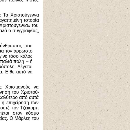
: Τα Χριστούγεννα
αγαπημένη ιστορία
«Χριστούγεννα» του
καλά ο συγγραφέας,
 άνθρωποι, που
Για τον άρρωστο
γινε τόσο καλός
 παλιά πόλη – ή
όπολη. Λέγεται
α. Είθε αυτό να
ς Χριστιανούς να
νηση του Χριστού·
 καλύτερο από αυτά
 η επιχείρηση των
ουτζ, τον Τζέικομπ
ιέται στον κόσμο
τίας. Ο Μάρλεη του