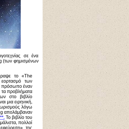
ογοτεχνίας σε ένα
g
(των φημισμένων
ραψε το «
The
 εορτασμό των
κό πρόσωπο έναν
με τα προβλήματα
πων στο βιβλίο
αι μια ειρηνική,
αχωρισμούς λόγω
ng
απολάμβαναν
**.
Το βιβλίο του
 μάλιστα, πολλοί
εφεύρεση» της