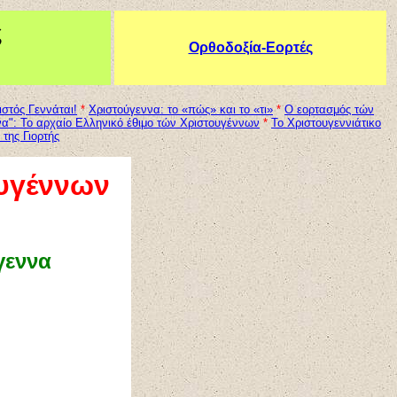
ς
Ορθοδοξία-Εορτές
ιστός Γεννάται!
*
Xριστούγεννα: το «πώς» και το «τι»
*
Ο εορτασμός τών
να": Το αρχαίο Ελληνικό έθιμο τών Χριστουγέννων
*
Το Χριστουγεννιάτικο
της Γιορτής
ουγέννων
γεννα