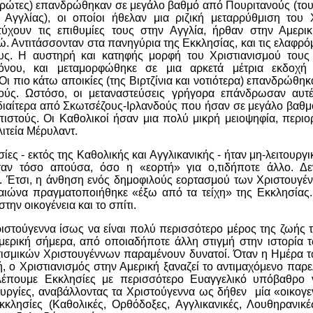
 πρώτες) επανδρώθηκαν σε μεγάλο βαθμό από Πουριτανούς (του
 Αγγλίας), οι οποίοι ήθελαν μια ριζική μεταρρύθμιση του 
τύχουν τις επιθυμίες τους στην Αγγλία, ήρθαν στην Αμερικ
ώ. Αντιτάσσονταν στα πανηγύρια της Εκκλησίας, και τις ελαφρ
υς. Η αυστηρή και κατηφής μορφή του Χριστιανισμού τους
νου, και μεταμορφώθηκε σε μια αρκετά μέτρια εκδοχή 
Οι πιο κάτω αποικίες (της Βιρτζίνια και νοτιότερα) επανδρώθη
ούς. Ωστόσο, οι μεταναστεύσεις γρήγορα επάνδρωσαν αυτέ
ιδιαίτερα από Σκωτσέζους-Ιρλανδούς που ήσαν σε μεγάλο βαθμ
πιστούς. Οι Καθολικοί ήσαν μια πολύ μικρή μειοψηφία, περιο
ιτεία Μέρυλαντ.
ίες - εκτός της Καθολικής και Αγγλικανικής - ήταν μη-λειτουργ
ταν τόσο απούσα, όσο η «εορτή» για ο,τιδήποτε άλλο. Δε
. Έτσι, η άνθηση ενός δημοφιλούς εορτασμού των Χριστουγέ
 αιώνα πραγματοποιήθηκε «έξω από τα τείχη» της Εκκλησίας
την οικογένεια και το σπίτι.
ιστούγεννα ίσως να είναι πολύ περισσότερο μέρος της ζωής τ
μερική σήμερα, από οποιαδήποτε άλλη στιγμή στην ιστορία
τισμικών Χριστουγέννων παραμένουν δυνατοί. Όταν η Ημέρα 
ή, ο Χριστιανισμός στην Αμερική ξαναζεί το αντιμαχόμενο παρελ
λέπουμε Εκκλησίες με περισσότερο Ευαγγελικό υπόβαθρο 
ουργίες, αναβάλλοντας τα Χριστούγεννα ως δήθεν μία «οικογεν
Εκκλησίες (Καθολικές, Ορθόδοξες, Αγγλικανικές, Λουθηρανικές