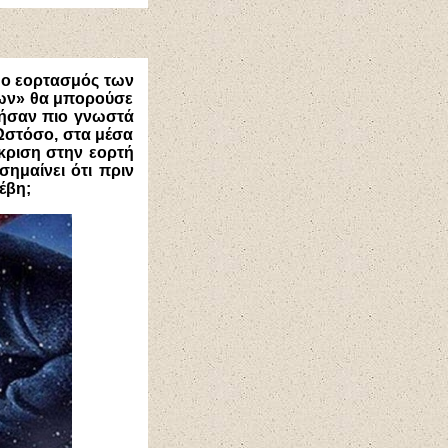
ς ο εορτασμός των
νων» θα μπορούσε
α ήσαν πιο γνωστά
Ωστόσο, στα μέσα
κριση στην εορτή
ημαίνει ότι πριν
έβη;