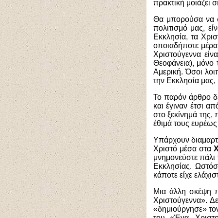
πρακτική μοιάζει 
Θα μπορούσα να σ
πολιτισμό μας, εί
Εκκλησία, τα Χρισ
οποιαδήποτε μέρα 
Χριστούγεννα είνα
Θεοφάνεια), μόνο
Αμερική. Όσοι λο
την Εκκλησία μας,
Το παρόν άρθρο δεν
και έγιναν έτσι α
στο ξεκίνημά της, 
έθιμά τους ευρέως 
Υπάρχουν διαμαρτυ
Χριστό μέσα στα
Χ
μνημονεύστε πάλι 
Εκκλησίας. Ωστόσ
κάποτε είχε ελάχι
Μια άλλη σκέψη π
Χριστούγεννα». Δ
«δημιούργησε» το
του, «Ένα Χριστο