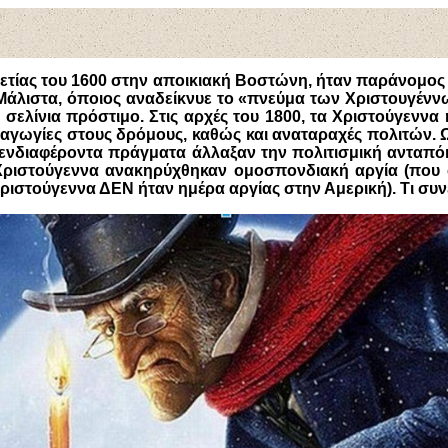
αετίας του 1600 στην αποικιακή Βοστώνη, ήταν παράνομο
Μάλιστα, όποιος αναδείκνυε το «πνεύμα των Χριστουγέν
 σελίνια πρόστιμο. Στις αρχές του 1800, τα Χριστούγενν
λαγωγίες στους δρόμους, καθώς και αναταραχές πολιτών. 
 ενδιαφέροντα πράγματα άλλαξαν την πολιτισμική ανταπό
α Χριστούγεννα ανακηρύχθηκαν ομοσπονδιακή αργία (που σ
Χριστούγεννα ΔΕΝ ήταν ημέρα αργίας στην Αμερική). Τι συν