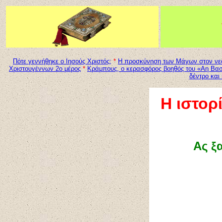
Πότε γεννήθηκε ο Ιησούς Χριστός;
*
Η προσκύνηση των Μάγων στον νεο
Χριστουγέννων 2ο μέρος
*
Κράμπους, ο κερασφόρος βοηθός του «Αη Βασ
δέντρο και
Η ιστορ
Ας ξ