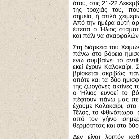
ότου, στις 21-22 Δεκεμβ
της τροχιάς του, που
σημείο, ή απλά χειμερι
Από την ημέρα αυτή αρχ
έπειτα ο Ήλιος σταματά
και πάλι να σκαρφαλώνε
Στη διάρκεια του Χειμώ
πάνω στο βόρειο ημισφ
ενώ συμβαίνει το αντί
εκεί έχουν Καλοκαίρι. 
βρίσκεται ακριβώς πά
οπότε και τα δύο ημισφ
της ζωογόνες ακτίνες τ
ο Ήλιος ευνοεί το βόρ
πέφτουν πάνω μας περ
έχουμε Καλοκαίρι, στο 
Τέλος, το Φθινόπωρο, 
από τον γήινο ισημερ
θερμότητας και στα δύο
Δεν είναι λοιπόν κ