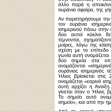
άλλο παρά η απεικόν
ουράνια σφαίρα, της γή
Αν παρατηρήσουμε την ε
τον ουράνιο ισημερι
ισημερινού πάνω στην ο
δύο αυτοί κύκλοι δε
τέμνονται, σχηματίζο
μοίρες, λόγω της κλίσ
σχέση με το επίπεδο 
γωνία αυτή ονομάζεται 
δύο σημεία στα οπο
ονομάζονται «ισημερι
ουράνιος ισημερινός τέ
Ήλιος βρίσκεται στις
ονομάζεται «εαρινό ιση
αυτή αρχίζει η Άνοιξη
γίνεται όταν ο Ήλιος β
Το σημείο αυτό ονομά
σημείο», και από την η