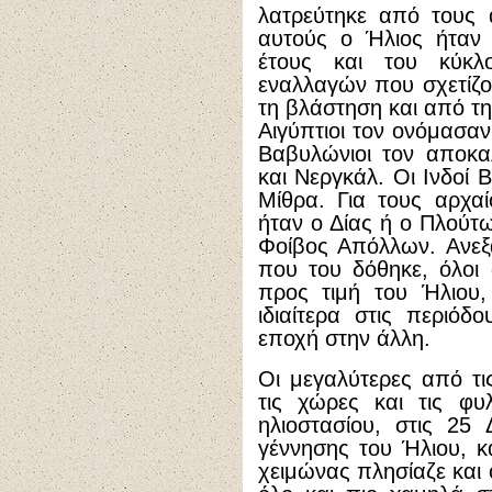
λατρεύτηκε από τους 
αυτούς ο Ήλιος ήταν
έτους και του κύκ
εναλλαγών που σχετίζο
τη βλάστηση και από τη
Αιγύπτιοι τον ονόμασαν
Βαβυλώνιοι τον αποκ
και Νεργκάλ. Οι Ινδοί 
Μίθρα. Για τους αρχαί
ήταν ο Δίας ή ο Πλούτω
Φοίβος Απόλλων. Ανεξ
που του δόθηκε, όλοι 
προς τιμή του Ήλιου,
ιδιαίτερα στις περιό
εποχή στην άλλη.
Οι μεγαλύτερες από τις
τις χώρες και τις φυ
ηλιοστασίου, στις 25
γέννησης του Ήλιου, κα
χειμώνας πλησίαζε και 