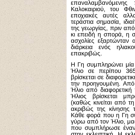
επαναλαμβανόμενης 
Καλοκαιριού, του Φθ
εποχιακές αυτές αλλ
τεράστια σημασία, ιδια
της γεωργίας, πριν από
κι επειδή η σπορά, η σ
ασχολίες εξαρτώνταν 
διάρκεια ενός ηλιακ
επακριβώς.
Η Γη συμπληρώνει μία
Ήλιο σε περίπου 36
βρίσκεται σε διαφορετι
την προηγουμένη. Από 
Ήλιο από διαφορετική γ
Ήλιος βρίσκεται μπ
(καθώς κινείται από τ
ακριβώς της κίνησης 
Κάθε φορά που η Γη σ
γύρω από τον Ήλιο, μας
που συμπλήρωσε έναν
στην εκλειπτική. Η εκλ