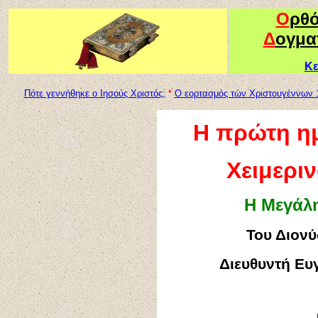
Ο
ρθ
Δ
ογμα
Κε
Πότε γεννήθηκε ο Ιησούς Χριστός;
*
Ο εορτασμός τών Χριστουγέννων 
H
πρώτη ημ
Χειμερι
Η Μεγάλη
Του Διονύ
Διευθυντή Ευ