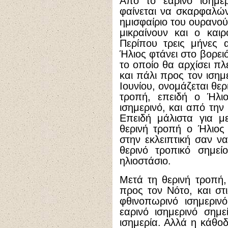
Από το εαρινό ισημερ
φαίνεται να σκαρφαλών
ημισφαίριο του ουρανού
μικραίνουν και ο καιρ
Περίπου τρεις μήνες α
Ήλιος φτάνει στο βορει
το οποίο θα αρχίσει πλ
και πάλι προς τον ισημ
Ιουνίου, ονομάζεται θε
τροπή, επειδή ο Ήλιο
ισημερινό, και από την
Επειδή μάλιστα για μ
θερινή τροπή ο Ήλιος
στην εκλειπτική σαν να
θερινό τροπικό σημεί
ηλιοστάσιο.
Μετά τη θερινή τροπή, 
προς τον Νότο, και στ
φθινοπωρινό ισημεριν
εαρινό ισημερινό σημε
ισημερία. Αλλά η κάθοδ