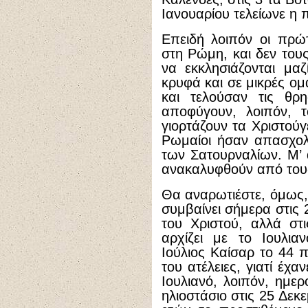
Ιανουαρίου τελείωνε η 
Επειδή λοιπόν οι πρώτ
στη Ρώμη, και δεν τους
να εκκλησιάζονται μαζ
κρυφά και σε μικρές ομ
και τελούσαν τις θρη
αποφύγουν, λοιπόν, 
γιορτάζουν τα Χριστούγ
Ρωμαίοι ήσαν απασχολη
των Σατουρναλίων. Μ’ 
ανακαλυφθούν από τους
Θα αναρωτιέστε, όμως, 
συμβαίνει σήμερα στις
του Χριστού, αλλά στ
αρχίζει με το Ιουλια
Ιούλιος Καίσαρ το 44 π
του ατέλειες, γιατί έχ
Ιουλιανό, λοιπόν, ημερ
ηλιοστάσιο στις 25 Δεκ