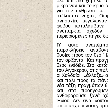
όλο και πιο χαμηλά στ
μίκραιναν και το κρύο
για τον άνθρωπο με τ
ατέλειωτες νύχτες. Οι 
ανησυχίες μεγάλωναν
φόβου καταλάμβανε
ανύπαρκτα σχεδόν 
περιορισμένες πηγές δι
Γι' αυτό αναπέμπο
παρακλήσεις, ανάβον
θυσίες προς τον θεό Ήλ
τον ορίζοντα. Και πράγ
θεός ενέδιδε. Στο κατώ
του Αιγόκερου, στις πύ
οι Χαλδαίοι, «άλλαζε»
και πάλι προς τα πάν
νέα τάξη πραγμάτων θ
και στα προηγούμε
ανθοφορούσε ξανά χά
Ήλιου. Δεν είναι λοιπ
ότι οι αρχαίοι λαοί γιόρ