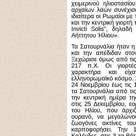
χειμερινού ηλιοστασί
αρχαίων λαών συνέχισα
ιδιαίτερα οι Ρωμαίοι μ
και την κεντρική γιορτή
Invicti Solis
", δηλαδή
Αήττητου Ήλιου».
Τα Σατουρνάλια ήταν η
και την απέδιδαν στ
Ξεχώρισε όμως από τις 
217 π.Χ. Οι γιορτέ
χαρακτήρα και είχ
ελληνορωμαϊκό κόσμο. 
24 Νοεμβρίου έως τις 
τα Σατουρνάλια από τις
την κεντρική ημέρα τη
στις 25 Δεκεμβρίου, ε
του Ηλίου, που άρχιζ
ουρανό, να μεγαλώνου
ζωογόνες ακτίνες τ
καρποφορήσει. Την 1
Καλένδες, στις 3 τα Βότ