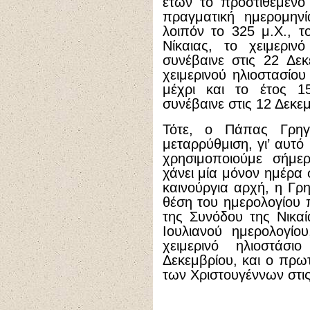
ετών το προστιθέμενο 
πραγματική ημερομηνί
λοιπόν το 325 μ.Χ., τ
Νίκαιας, το χειμερινό
συνέβαινε στις 22 Δε
χειμερινού ηλιοστασίου
μέχρι και το έτος 1
συνέβαινε στις 12 Δεκε
Τότε, ο Πάπας Γρηγ
μεταρρύθμιση, γι’ αυτό
χρησιμοποιούμε σήμερ
χάνει μία μόνον ημέρα σ
καινούργια αρχή, η Γρ
θέση του ημερολογίου 
της Συνόδου της Νικαί
Ιουλιανού ημερολογίο
χειμερινό ηλιοστάσ
Δεκεμβρίου, και ο πρω
των Χριστουγέννων στις