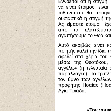
Εννοείται ότι η στιγμή
να είναι έτοιμος, είνα
πιθανότατα θα προηγη
ουσιαστικά η στιγμή τ
Ας είμαστε έτοιμοι, έ
από τα ελαττώματ
αγαπήσουμε το Θεό και
Αυτό ακριβώς είναι κ
ποιητής καλεί την ίδια 
αφεθεί στα χέρια του
μέσω της Θεοτόκου,
αγγέλων (η τελευταία 
παραλλαγές). Το τριπλό
τον ύμνο των αγγέλων
προφήτης Ησαΐας (Ησαΐ
Αγία Τριάδα.
«Τον νυμ