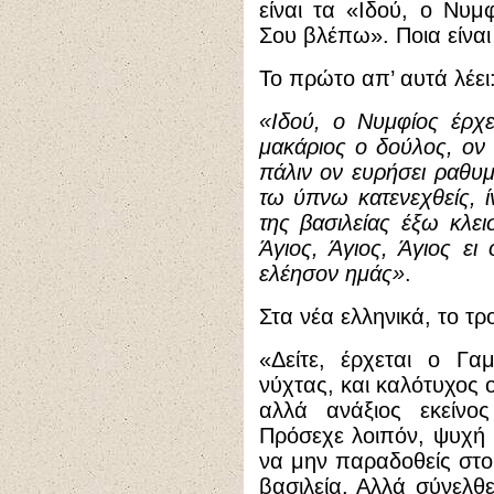
είναι τα «Ιδού, ο Νυμ
Σου βλέπω». Ποια είναι
Το πρώτο απ’ αυτά λέει
«Ιδού, ο Νυμφίος έρχε
μακάριος ο δούλος, ον 
πάλιν ον ευρήσει ραθυ
τω ύπνω κατενεχθείς, 
της βασιλείας έξω κλε
Άγιος, Άγιος, Άγιος ε
ελέησον ημάς»
.
Στα νέα ελληνικά, το τ
«Δείτε, έρχεται ο Γα
νύχτας, και καλότυχος 
αλλά ανάξιος εκείνο
Πρόσεχε λοιπόν, ψυχή 
να μην παραδοθείς στο 
βασιλεία. Αλλά σύνελθε