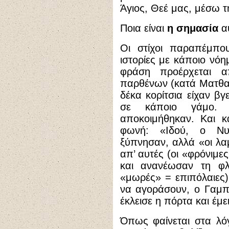
Άγιος, Θεέ μας, μέσω τ
Ποια είναι
η σημασία
αυ
Οι στίχοι παραπέμπο
ιστορίες με κάποιο νό
φράση προέρχεται 
παρθένων (κατά Ματθαίον
δέκα κορίτσια είχαν β
σε κάποιο γάμο. 
αποκοιμήθηκαν. Και κ
φωνή: «Ιδού, ο Νυμ
ξύπνησαν, αλλά «οι λα
απ’ αυτές (οι «φρόνιμες
και ανανέωσαν τη φλ
«μωρές» = επιπόλαιες) 
να αγοράσουν, ο Γαμπ
έκλεισε η πόρτα και έμε
Όπως φαίνεται στα λό