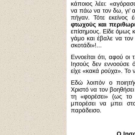
κάποιος λέει: «αγόρασ
να πάω να τον δω, γι’ 
πήγαν. Τότε εκείνος 
φτωχούς και περιθωρ
επίσημους. Είδε όμως 
γάμο και έβαλε να τον
σκοτάδι»!...
Εννοείται ότι, αφού οι 
Ιησούς δεν εννοούσε 
είχε «κακά ρούχα». Το ν
Εδώ λοιπόν ο ποιητή
Χριστό να τον βοηθήσει
τη «φορέσει» (ως το 
μπορέσει να μπει στο
παράδεισο.
Ο Ιησ