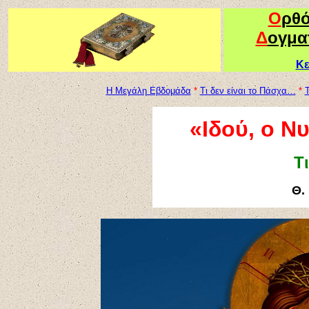
Ο
ρθ
Δ
ογμα
Κε
Η Μεγάλη Εβδομάδα
*
Τι δεν είναι το Πάσχα…
*
Τ
«Ιδού, ο Ν
Τ
Θ.