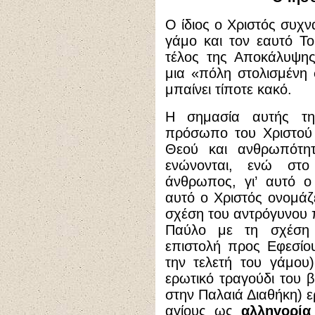
Ο ίδιος ο Χριστός συχ
γάμο και τον εαυτό Τ
τέλος της Αποκάλυψης
μια «πόλη στολισμένη
μπαίνει τίποτε κακό.
Η σημασία αυτής τη
πρόσωπο του Χριστού 
Θεού και ανθρωπότητ
ενώνονται, ενώ στ
άνθρωπος, γι’ αυτό ο
αυτό ο Χριστός ονομάζ
σχέση του αντρόγυνου 
Παύλο με τη σχέση 
επιστολή προς Εφεσίου
την τελετή του γάμου
ερωτικό τραγούδι του 
στην Παλαιά Διαθήκη) ε
αγίους ως
αλληγορία