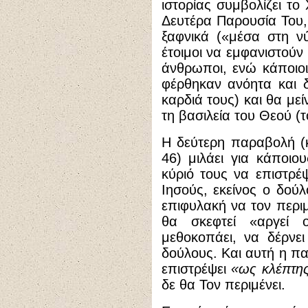
ιστορίας συμβολίζει το
Δευτέρα Παρουσία Του,
ξαφνικά («μέσα στη νύ
έτοιμοι να εμφανιστούν 
άνθρωποι, ενώ κάποιοι 
φέρθηκαν ανόητα και 
καρδιά τους) και θα με
τη βασιλεία του Θεού (
Η δεύτερη παραβολή (κ
46) μιλάει για κάποιο
κύριό τους να επιστρέ
Ιησούς, εκείνος ο δούλ
επιφυλακή να τον περιμ
θα σκεφτεί «αργεί 
μεθοκοπάει, να δέρνει
δούλους. Και αυτή η πα
επιστρέψει
«ως κλέπτης
δε θα Τον περιμένει.