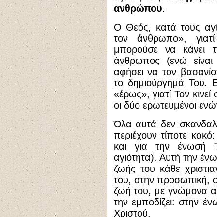
ανθρώπου
.
Ο Θεός, κατά τους αγί
τον άνθρωπο», γιατ
μπορούσε να κάνει τέ
άνθρωπος (ενώ είναι
αφήσει να τον βασανίσ
το δημιούργημά Του. 
«έρως», γιατί Τον κινε
οι δύο ερωτευμένοι ενών
Όλα αυτά δεν σκανδαλίζ
περιέχουν τίποτε κακό
και για την ένωσή 
αγιότητα). Αυτή την έν
ζωής του κάθε χριστια
του, στην προσωπική, ο
ζωή του, με γνώμονα α
την εμποδίζει: στην έν
Χριστού.