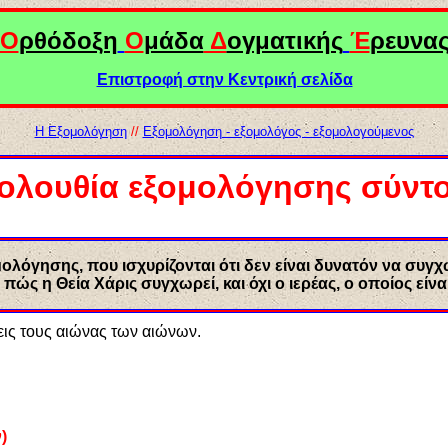
Ο
ρθόδοξη
Ο
μάδα
Δ
ογματικής
Έ
ρευνα
Επιστροφή στην Κεντρική σελίδα
Η Εξομολόγηση
//
Εξομολόγηση - εξομολόγος - εξομολογούμενος
ολουθία εξομολόγησης σύντ
λόγησης, που ισχυρίζονται ότι δεν είναι δυνατόν να συγχ
 πώς η Θεία Χάρις συγχωρεί, και όχι ο ιερέας, ο οποίος ε
 εις τους αιώνας των αιώνων.
)