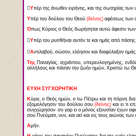

Υ
πέρ της άνωθεν ειρήνης, και της σωτηρίας των
Υ
πέρ του δούλου του Θεού
(δείνος)
αφέσεως των α
Ό
πως Κύριος ο Θεός δωρήσηται αυτώ άφεσιν των α

Υ
πέρ του ρυσθήναι αυτόν τε και ημάς από πάσης

Α
ντιλαβού, σώσον, ελέησον και διαφύλαξον ημάς, 
Της
Παναγίας, αχράντου, υπερευλογημένης, ενδό
αλλήλους και πάσαν την ζωήν ημών, Χριστώ τω 
ΕΥΧΗ ΣΥΓΧΩΡΗΤΙΚΗ
Κ
ύριε, ο Θεός ημών, ο τω Πέτρω και τη πόρνη δι
εξομολόγησιν του δούλου σου
(δείνος)
και ει τι 
συγχώρησον·
συ γαρ ει ο μόνος εξουσίαν έχων αφιέ
σου Πνεύματι, νυν, και αεί και εις τους αιώνας των
Α
μήν.
Η
χάρις του παναγίου Πνεύματος δια της εμής ελαχ