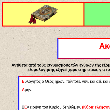
Ακ
Αντίθετα από τους ισχυρισμούς τών εχθρών τής εξομο
εξομολόγησης εξηγεί χαρακτηριστικά, για το
Ε
υλογητός ο Θεός ημών, πάντοτε, νυν, και αεί, και
Α
μήν.

Ε
ν ειρήνη του Κυρίου δεηθώμεν.
(Κύριε ελέησον