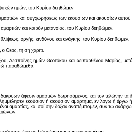
 ψυχών ημών, του Κυρίου δεηθώμεν.
μαρτιών και συγχωρήσεως των εκουσίων και ακουσίων αυτού 
μαρτιών και καιρόν μετανοίας, του Κυρίου δεηθώμεν.
 θλίψεως, οργής, κινδύνου και ανάγκης, του Κυρίου δεηθώμεν.
ο Θεός, τη ση χάριτι.
ξου, Δεσποίνης ημών Θεοτόκου και αειπαρθένου Μαρίας, μετ
Θεώ παραθώμεθα.
α δακρύων άφεσιν αμαρτιών δωρησάμενος, και τον τελώνην τα ί
επλημμέλησεν εκούσιον
ή
ακούσιον αμάρτημα, εν λόγω
ή
έργω
ή
ναι αμαρτίας, και σοί σ
η
ν δόξαν αναπέμπομεν, συν τω ανάρχω 
 αιώνων.
ιστότητος, έχει σε λελυμένον και συγκεχωρημένον.