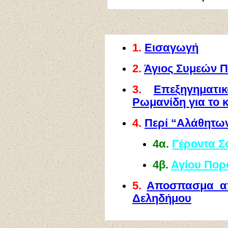
1.
Εισαγωγή
2.
Άγιος Συμεών 
3.
Επεξηγηματ
Ρωμανίδη για το 
4.
Περί “Αλάθητω
4α.
Γέροντα 
4β.
Αγίου Πορ
5.
Αποσπασμα απ
Δεληδήμου