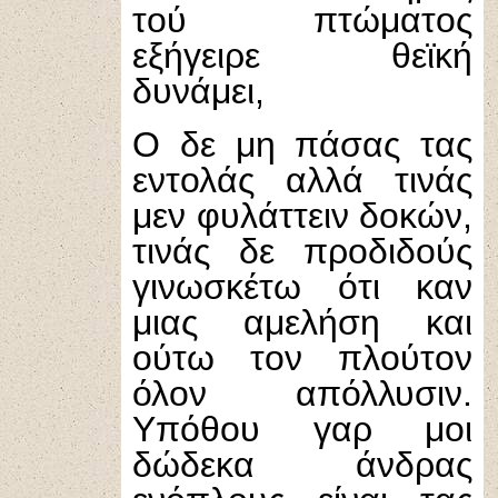
τού πτώματος
εξήγειρε θεϊκή
δυνάμει,
Ο δε μη πάσας τας
εντολάς αλλά τινάς
μεν φυλάττειν δοκών,
τινάς δε προδιδούς
γινωσκέτω ότι καν
μιας αμελήση και
ούτω τον πλούτον
όλον απόλλυσιν.
Υπόθου γαρ μοι
δώδεκα άνδρας