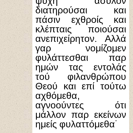
ψυχή άσυλον
διατηρούσαι και
πάσιν εχθροίς και
κλέπταις ποιούσαι
ανεπιχείρητον. Αλλά
γαρ νομίζομεν
φυλάττεσθαι παρ
ημών τας εντολάς
τού φιλανθρώπου
Θεού και επί τούτω
αχθόμεθα,
αγνοούντες ότι
μάλλον παρ εκείνων
ημείς φυλαττόμεθα˙