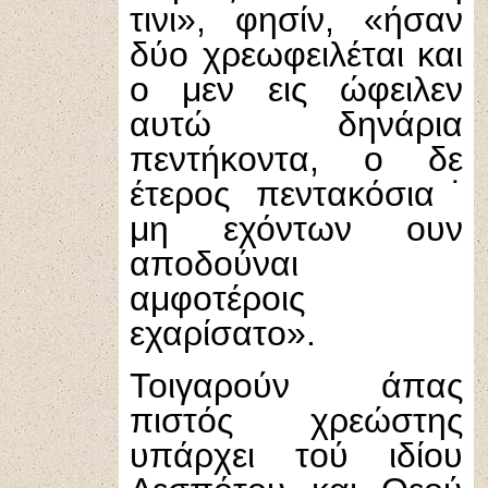
τινι», φησίν, «ήσαν
δύο χρεωφειλέται και
ο μεν εις ώφειλεν
αυτώ δηνάρια
πεντήκοντα, ο δε
έτερος πεντακόσια˙
μη εχόντων ουν
αποδούναι
αμφοτέροις
εχαρίσατο».
Τοιγαρούν άπας
πιστός χρεώστης
υπάρχει τού ιδίου