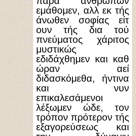
παρά ανθρώπων
εμάθομεν, αλλ εκ τής
άνωθεν σοφίας είτ
ουν τής δια τού
πνεύματος χάριτος
μυστικώς
εδιδάχθημεν και καθ
ώραν αεί
διδασκόμεθα, ήντινα
και νυν
επικαλεσάμενοι
λέξωμεν ώδε, τον
τρόπον πρότερον τής
εξαγορεύσεως και