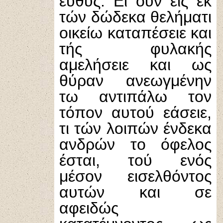
ευθύς. Ει ουν εις εκ
τών δώδεκα θελήματι
οικείω καταπέσειε και
τής φυλακής
αμελήσειε και ως
θύραν ανεωγμένην
τω αντιπάλω τον
τόπον αυτού εάσειε,
τι τών λοιπών ένδεκα
ανδρών το όφελος
έσται, τού ενός
μέσον εισελθόντος
αυτών και σε
αφειδώς