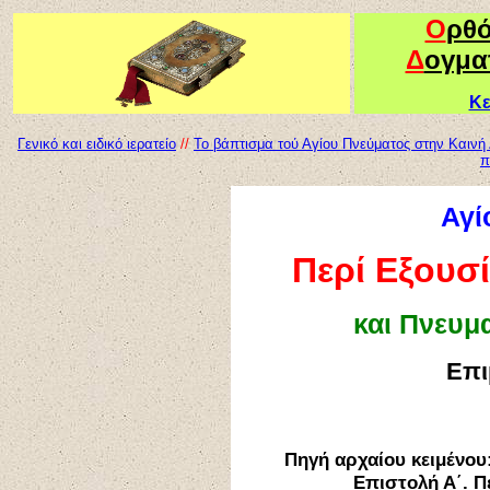
Ο
ρθ
Δ
ογμα
Κε
Γενικό και ειδικό ιερατείο
//
Το βάπτισμα τού Αγίου Πνεύματος στην Καινή
π
Αγί
Περί Εξουσ
και Πνευμ
Επι
Πηγή αρχαίου κειμένου
Επιστολή Α΄. Π