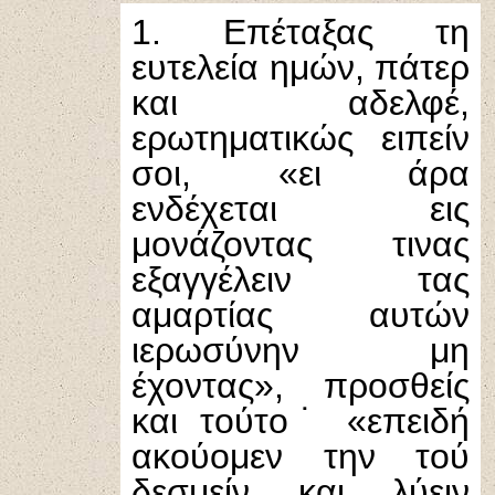
1. Επέταξας τη
ευτελεία ημών, πάτερ
και αδελφέ,
ερωτηματικώς ειπείν
σοι, «ει άρα
ενδέχεται εις
μονάζοντας τινας
εξαγγέλειν τας
αμαρτίας αυτών
ιερωσύνην μη
έχοντας», προσθείς
και τούτο˙ «επειδή
ακούομεν την τού
δεσμείν και λύειν