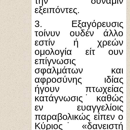
την δύναμιν
εξειπόντες.
3. Εξαγόρευσις
τοίνυν ουδέν άλλο
εστίν ή χρεών
ομολογία είτ ουν
επίγνωσις
σφαλμάτων και
αφροσύνης ιδίας
ήγουν πτωχείας
κατάγνωσις˙ καθώς
εν ευαγγελίοις
παραβολικώς είπεν ο
Κύριος˙ «δανειστή