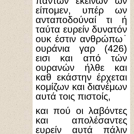
πάντων εκείνων ων
είπομεν, υπέρ ων
ανταποδούναί τι ή
ταύτα ευρείν δυνατόν
ουκ έστιν ανθρώπω˙
ουράνια γαρ (426)
εισι και από τών
ουρανών ήλθε και
καθ εκάστην έρχεται
κομίζων και διανέμων
αυτά τοις πιστοίς,
και πού οι λαβόντες
και απολέσαντες
ευρείν αυτά πάλιν