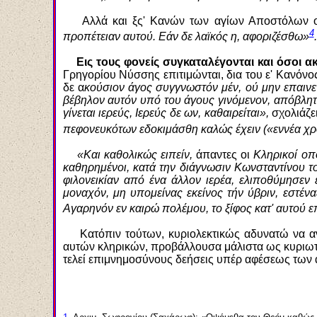
Αλλά και ξς' Κανών των αγίων Αποστόλων ο
4
προπέτειαν αυτού. Εάν δε λαϊκός η, αφοριζέσθω»
.
Εις τους φονείς συγκαταλέγονται και όσοι 
Γρηγορίου Νύσσης επιτιμώνται, δια του ε' Κανόνος
δε α
κούσιον άγος συγγνωστόν μέν, ού μ
η
ν επαινε
βέβηλον αυτόν υπό του άγους γινόμενον, απόβλητ
γίνεται ιερεύς, Ιερεύς δε ων, καθαιρείται»,
σχολιάζε
πεφονευκότων εδοκιμάσθη καλώς έχειν («εννέα χρό
«Και καθολικώς ειπείν,
άπαντες οι
Κληρικοί οπο
καθηρημένοι, κατά την διάγνωσιν Κωνσταντίνου του
φιλονεικίαν από ένα άλλον ιερέα, ελιποθύμησεν 
μοναχόν, μη υπομείνας εκείνος τήν ύβριν, εστένα
Αγαρηνόν εν καιρώ πολέμου, το ξίφος κατ' αυτού ε
Κατόπιν τούτων, κυριολεκτικώς αδυνατώ να αντ
αυτών κληρικών, προβάλλουσα μάλιστα ως κυριωτέρ
τελ
εί
επιμνημοσύνους δεήσεις υπέρ αφέσεως των α