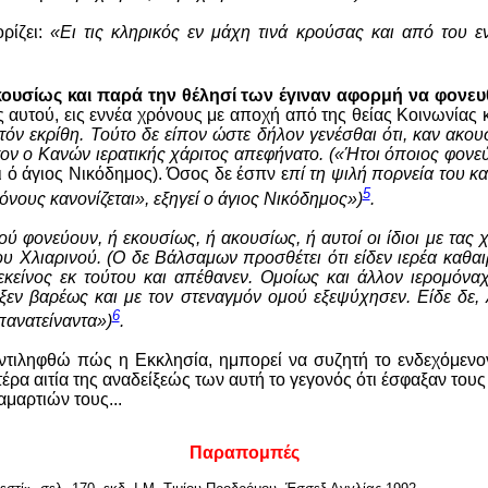
ρίζει:
«Ει τις κληρικός εν μάχη τινά κρούσας και από του ε
ακουσίως και παρά την θέλησί των έγιναν αφορμή να φονευ
 αυτού, εις εννέα χρόνους με αποχή από της θείας Κοινωνίας κ
τόν εκρίθη. Τούτο δε είπον ώστε δήλον γενέσθαι ότι, καν ακου
ον ο Κανών ιερατικής χάριτος απεφήνατο. («Ήτοι όποιος φονεύ
ι ό άγιος Νικόδημος). Όσος δε έσπν ε
πί τη ψιλή πορνεία του κ
5
νους κανονίζεται», εξηγεί ο άγιος Νικόδημος»)
.
ύ φονεύουν, ή εκουσίως, ή ακουσίως, ή αυτοί οι ίδιοι με τ
α
ς 
 Χλιαρινού. (Ο δε Βάλσαμων προσθέτει ότι είδεν ιερέα καθαιρ
εκείνος εκ τούτου και απέθανεν. Ομοίως και άλλον ιερομόναχ
ξεν βαρέως και με τον στεναγμόν ομού εξεψύχησεν. Είδε δε, λ
6
πανατείναντα»)
.
ιληφθώ πώς η Εκκλησία, ημπορεί να συζητή το ενδεχόμενο
α αιτία της αναδείξεώς των αυτή το γεγονός ότι έσφαξαν τους
μαρτιών τους...
Παραπομπές