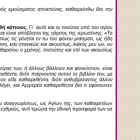
νός κρούσματος αποκτείνας, καθαιρείσθω δια την
θή κάποιος.
Γι΄ αυτό και οι τοιούτοι υπό του αγίου
αι είναι απόβλητοι της χάριτος της ιερωσύνης: «Το
σίως τις γένηται εν τω του φόνου μιάσματι, ως ήδη
ση, καν στανικώς και ακουσίως, λαϊκός μεν
ω
ν, ου
αθαρσίου ο χρόνος, τοσούτος και επί των ακουσίως
χείρας των, ή άλλους βάλλουν και φονεύσουν, είναι
εθέντα, διότι παίρνοντας αυτού το βιβλίον του, με
ον είδε καθαιρεθέντα, διότι ανθυβρίσαντος άλλον
έγει, και Αρχιερέα καθαιρεθέντα δια τι εφόνευσεν
ν αναγνωρίσεως, ως Αγίων της, των καθαιρετέων
 εχθρούς, αντί τιμώσα την εθνική προσφορά των να