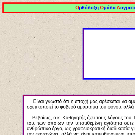
Ο
ρθόδοξη
Ο
μάδα
Δ
ογματ
Είναι γνωστό ότι η εποχή μας αρέσκεται να αμφι
σχετικοποιεί το φοβερό αμάρτημα του φόνου, αλλά 
Βεβαίως, ο κ. Καθηγητής έχει τους λόγους του. Ε
του, των οποίων την υποτιθεμένη αγιότητα ούτε 
ανθρώπινο έργο, ως γραφειοκρατική διαδικασία γι'
την φανερώνει, αλλά να είναι κατευθυνόμενη υ