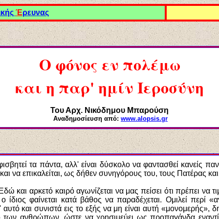
ικής
Έ
ρευνας
Ο φόνος εν πολέμω
και η παρ' ημίν Ιεροσύνη
Του Αρχ. Νικόδημου Μπαρούση
Αναδημοσίευση από:
www.alopsis.gr
σβητεί τα πάντα, αλλ' είναι δύσκολο να φαντασθεί κανείς παν
και να επικαλείται, ως δήθεν συνηγόρους του, τους Πατέρας κα
δώ και αρκετό καιρό αγωνίζεται να μας πείσει ότι πρέπει να τ
ο ίδιος φαίνεται κατά βάθος να παραδέχεται. Ομιλεί περί «α
 αυτό και συνιστά εις το εξής να μη είναι αυτή «μονομερής»,
πό των ανθρώπων, ώστε να χρησιμεύει ως προπαγάνδα εναν