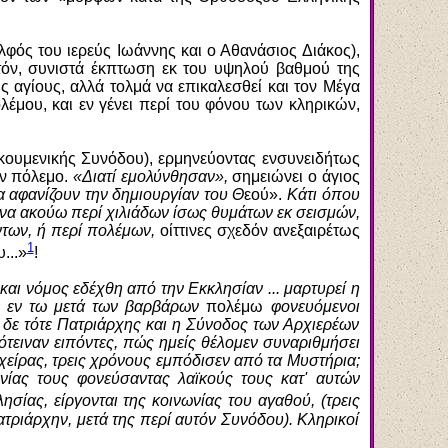
φός του ιερεύς Ιωάννης και ο Αθανάσιος Διάκος),
στόν, συνιστά έκπτωση εκ του υψηλού βαθμού της
 αγίους, αλλά τολμά να επικαλεσθεί και τον Μέγα
λέμου, και εν γένει περί του φόνου των κληρικών,
ικουμενικής Συνόδου), ερμηνεύοντας ενσυνειδήτως
ον πόλεμο.
«Διατί εμολύνθησαν»,
σημειώνει ο άγιος
α αφανίζουν την δημιουργίαν του Θ
εού».
Κάτι όπου
να ακούω περί χιλιάδων ίσως θυμάτων εκ σεισμών,
ντων, ή περί πολέμων,
οίττινες σχεδόν ανεξαιρέτως
1
...»
!
και νόμος εδέχθη από την Εκκλησίαν ... μαρτυρεί η
 οι εν τω μετά των βαρβάρων
πολέμω
φονευόμενοι
Ο δε τότε Πατριάρχης και η Σύνοδος των Αρχιερέων
ότειναν ειπόντες, πώς ημείς θέλομεν συναριθμήσει
χείρας, τρεις χρόνους εμπόδισεν από τα Μυστήρια;
ωνίας τους φονεύσαντας λαϊκούς τους κατ' αυτών
ησίας, είργονται της κοινωνίας του αγαθού, (τρε
ι
ς
ριάρχην, μετά της περί αυτόν Συνόδου). Κληρικοί