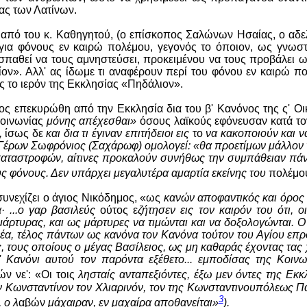
ας των Λατίνων.
από του κ. Καθηγητού, (ο επίσκοπος Σαλώνων Ησαίας, ο αδελ
ον, για φόνους εν καιρώ πολέμου, γεγονός το όποιον, ως γνω
παθεί να τους αμνηστεύσει, προκειμένου να τους προβάλει ως
ίον».
Αλλ' ας ίδωμε τι αναφέρουν περί του φόνου εν καιρώ πο
ις το ιερόν της Εκκλησίας «Πηδάλιον».
ίος επεκυρώθη από την Εκκλησία δια του β' Κανόνος της ς' Ο
οινωνίας
μόνης απέχεσθαι»
όσους λαϊκούς εφόνευσαν κατά τ
,
ίσως δε
και δια τι έγιναν επιτήδειοι εις
το
να κακοποιούν και ν
 Γέρων Σ
ω
φρόνιος (Σαχάρωφ) ομολογεί: «θα προετίμων μάλλον 
 καταστροφών, αίτινες προκαλούν συνήθως την συμπάθειαν πά
ς φόνους. Δεν υπάρχει μεγαλυτέρα αμαρτία εκείνης του
πολέμου
συνεχίζει ο άγιος Νικόδημος, «ως
κανών αποφαντικός και όρος 
 ...
ο
γαρ βασιλεύς
ούτος ε
ζήτησεν εις τον καιρόν του ότι,
 μάρτυρας, και ως μάρτυρες να τιμώνται και να δοξολογώνται. 
λέα, τέλος πάντων ως κανόνα τον Κανόνα τούτον του Αγίου επρ
 τους οποίους ο μέγας Βασίλειος, ως μη καθαράς έχοντας τας 
' Κανόνι αυτού τον παρόντα εξέθετο... εμποδίσας της Κοιν
ν νε': «Οι τοις
λησταίς ανταπεξιόντες, έξω μεν όντες της Εκκλ
 Κωνσταντίνον τον Χλιαρινόν, τον της Κωνσταντινουπόλεως Πατ
3
 ο λ
αβών
μάχαιραν, εν μαχαίρα αποθανείται»
).