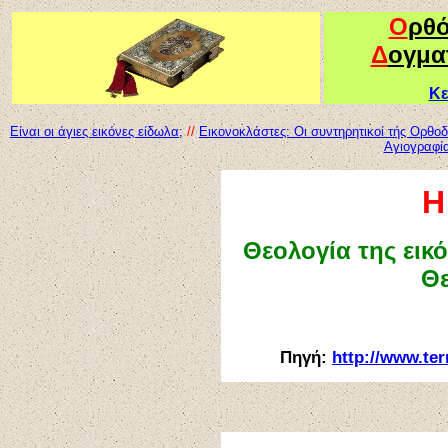
Ο
ρθ
Δ
ογμα
Κε
Είναι οι άγιες εικόνες είδωλα;
//
Εικονοκλάστες: Οι συντηρητικοί τής Ορθοδ
Αγιογραφί
Η
Θεολογία της εικ
Θ
Πηγή:
http://www.te