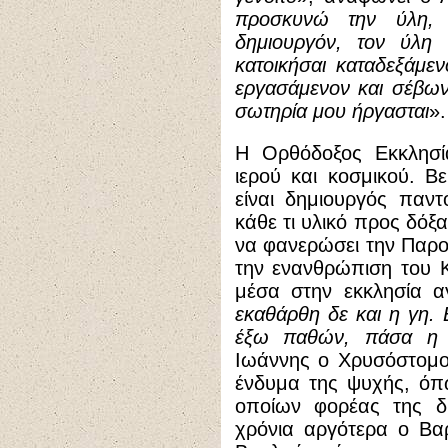
προσκυνώ την ύλη,
δημιουργόν, τον ύλη 
κατοικήσαι καταδεξάμεν
εργασάμενον και σέβων
σωτηρία μου ήργασται
».
Η Ορθόδοξος Εκκλησί
ιερού και κοσμικού. Βε
είναι δημιουργός παντ
κάθε τι υλικό προς δόξ
να φανερώσει την Παρο
την ενανθρώπιση του Κ
μέσα στην εκκλησία αγ
εκαθάρθη δε και η γη.
έξω παθών, πάσα η 
Ιωάννης ο Χρυσόστομο
ένδυμα της ψυχής, όπ
οποίων φορέας της δι
χρόνια αργότερα ο Βα