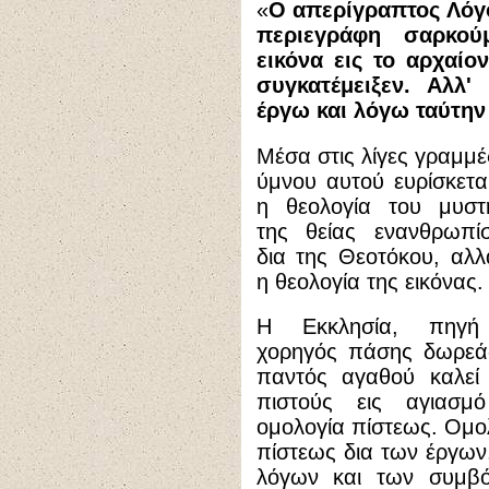
«
Ο απερίγραπτος Λόγο
περιεγράφη σαρκού
εικόνα εις το αρχαί
συγκατέμειξεν. Αλλ'
έργω και λόγω ταύτην
Μέσα στις λίγες γραμμέ
ύμνου αυτού ευρίσκετα
η θεολογία του μυστ
της θείας ενανθρωπί
δια της Θεοτόκου, αλλ
η θεολογία της εικόνας.
Η Εκκλησία, πηγή
χορηγός πάσης δωρεά
παντός αγαθού καλεί
πιστούς εις αγιασμό
ομολογία πίστεως. Ομο
πίστεως δια των έργων
λόγων και των συμβό