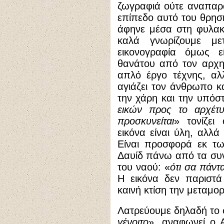
ζωγραφιά ούτε αναπαρ
επίπεδο αυτό του θρησκ
άφηνε μέσα στη φυλακ
καλά γνωρίζουμε μ
εικονογραφία όμως ε
θανάτου από τον αρχηγ
απλό έργο τέχνης, αλ
αγιάζει τον άνθρωπο κ
την χάρη και την υπόστ
εικών προς το αρχέτυ
προσκυνείται
» τονίζει
εικόνα είναι ύλη, αλλά
Είναι προσφορά εκ τ
Δαυίδ πάνω από τα συνα
του ναού: «
ότι σα πάντ
Η εικόνα δεν παριστά
καινή κτίση την μεταμο
Λατρεύουμε δηλαδή το σ
γένοιτο
», αναφωνεί ο 