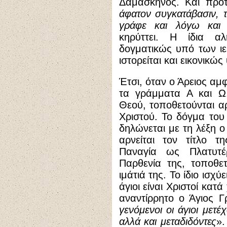
Δαμασκηνός. Και προτ
άφατον συγκατάβασιν, 
γράφε και λόγω και
κηρύττει. Η ίδια α
δογματικώς υπό των ι
ιστορείται και εικονικώ
Έτσι, όταν ο Άρειος αμ
τα γράμματα Α και Ω,
Θεού, τοποθετούνται αρ
Χριστού. Το δόγμα του
δηλώνεται με τη λέξη 
αρνείται τον τίτλο τ
Παναγία ως Πλατυτέ
Παρθενία της, τοποθε
ιμάτιά της. Το ίδιο ισχύε
άγιοι είναι Χριστοί κατ
αναντίρρητο ο Άγιος 
γενόμενοι οι άγιοι μετ
αλλά και μεταδιδόντες
».