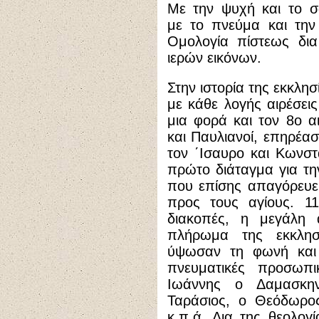
Με την ψυχή και το 
με το πνεύμα και την
Ομολογία πίστεως δι
ιερών εικόνων.
Στην ιστορία της εκκλ
με κάθε λογής αιρέσεις
μια φορά και τον 8ο αι
και Παυλιανοί, επηρέα
τον ΄Ισαυρο και Κωνστ
πρώτο διάταγμα για τ
που επίσης απαγόρευε 
προς τους αγίους. 11
διακοπές, η μεγάλη 
πλήρωμα της εκκλησ
ύψωσαν τη φωνή και 
πνευματικές προσωπ
Ιωάννης ο Δαμασκη
Ταράσιος, ο Θεόδωρος
κ.π.ά. Δια της θεολο