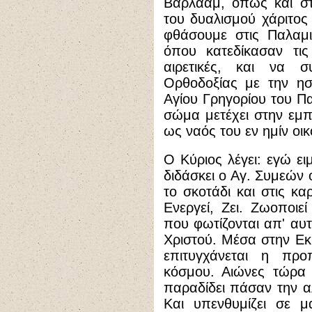
Βαρλαάμ, όπως και στ
του δυαλισμού χάριτο
φθάσουμε στις Παλαμι
όπου κατεδίκασαν τι
αιρετικές, και να 
Ορθοδοξίας με την ησ
Αγίου Γρηγορίου του Πα
σώμα μετέχει στην εμπε
ως ναός του εν ημίν οι
Ο Κύριος λέγει: εγώ ε
διδάσκει ο Αγ. Συμεών 
το σκοτάδι και στις κα
Ενεργεί, Ζει. Ζωοποιε
που φωτίζονται απ' αυτ
Χριστού. Μέσα στην Εκ
επιτυγχάνεται η πρ
κόσμου. Αιώνες τώρα 
παραδίδει πάσαν την α
Και υπενθυμίζει σε 