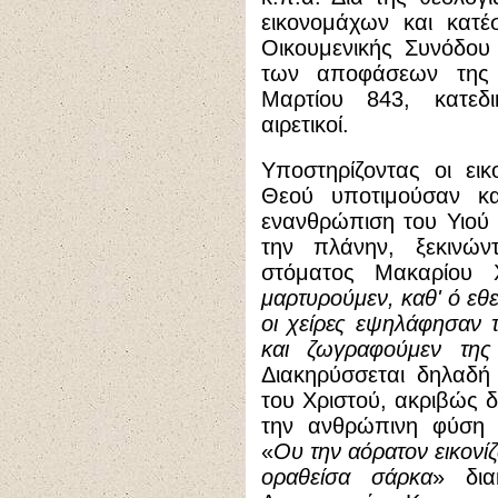
εικονομάχων και κατέ
Οικουμενικής Συνόδου
των αποφάσεων της
Μαρτίου 843, κατεδ
αιρετικοί.
Υποστηρίζοντας οι εικ
Θεού υποτιμούσαν κα
ενανθρώπιση του Υιού
την πλάνην, ξεκινών
στόματος Μακαρίου 
μαρτυρούμεν, καθ' ό εθ
οι χείρες εψηλάφησαν τ
και ζωγραφούμεν της
Διακηρύσσεται δηλαδή
του Χριστού, ακριβώς 
την ανθρώπινη φύση π
«
Ου την αόρατον εικονί
οραθείσα σάρκα
» δια