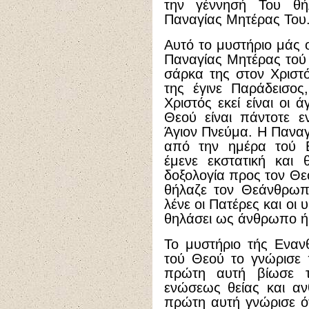
την γέννησή Του θ
Παναγίας Μητέρας Του
Αυτό το μυστήριο μάς 
Παναγίας Μητέρας τού 
σάρκα της στον Χριστό
της έγινε Παράδεισος
Χριστός εκεί είναι οι 
Θεού είναι πάντοτε ε
Άγιον Πνεύμα. Η Παναγ
από την ημέρα τού 
έμενε εκστατική και
δοξολογία προς τον Θε
θήλαζε τον Θεάνθρωπο
λένε οι Πατέρες και οι
θηλάσει ως άνθρωπο ή 
Το μυστήριο τής Εναν
τού Θεού το γνώρισε 
πρώτη αυτή βίωσε τι
ενώσεως θείας και αν
πρώτη αυτή γνώρισε ό