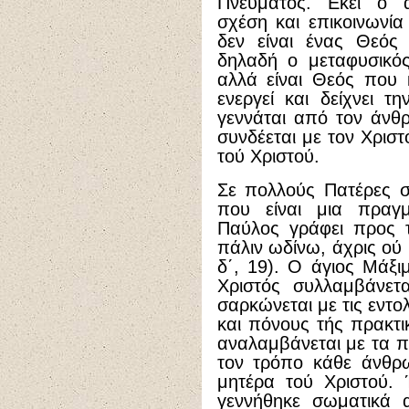
Πνεύματος. Εκεί ο
σχέση και επικοινωνί
δεν είναι ένας Θεός 
δηλαδή ο μεταφυσικό
αλλά είναι Θεός που 
ενεργεί και δείχνει τ
γεννάται από τον άνθρ
συνδέεται με τον Χριστ
τού Χριστού.
Σε πολλούς Πατέρες σ
που είναι μια πραγ
Παύλος γράφει προς τ
πάλιν ωδίνω, άχρις ού 
δ΄, 19). Ο άγιος Μάξι
Χριστός συλλαμβάνετ
σαρκώνεται με τις εντο
και πόνους τής πρακτικ
αναλαμβάνεται με τα 
τον τρόπο κάθε άνθρω
μητέρα τού Χριστού. 
γεννήθηκε σωματικά 