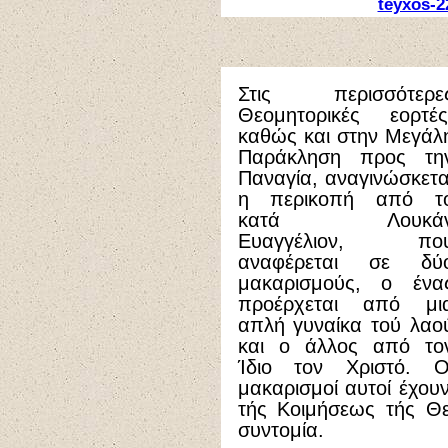
teyxos-2
Στις περισσότερε
Θεομητορικές εορτές
καθώς και στην Μεγάλ
Παράκληση προς τη
Παναγία, αναγινώσκετα
η περικοπή από τ
κατά Λουκά
Ευαγγέλιον, πο
αναφέρεται σε δύ
μακαρισμούς, ο ένα
προέρχεται από μι
απλή γυναίκα τού λαο
και ο άλλος από το
Ίδιο τον Χριστό. Ο
μακαρισμοί αυτοί έχουν
τής Κοιμήσεως τής Θε
συντομία.