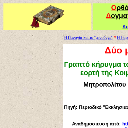
Ο
ρθ
Δ
ογμα
Κε
Η Παναγία και το "μενούνγε"
//
Η Παρ
Δύο 
Γραπτό κήρυγμα το
εορτή τής Κο
Μητροπολίτου 
Πηγή: Περιοδικό "Εκκλησια
Αναδημοσίευση από:
ht