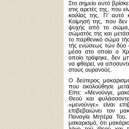
Στο σημείο αυτό βρίσκε
στις αρετές της, που ε
κοιλίας της. Γι’ αυτό
Κοίμησή της, που δεν 
ψυχής από το σώμα,
σώματός της και μετά
το παρθενικό σώμα τής
τής ενώσεως τών δύο 
μέσα στο οποίο ο Χρ
οποίο τράφηκε, δεν μ
να φθαρεί, να αποσυντεθ
στους ουρανούς.
Ο δεύτερος μακαρισμό
που ακολούθησε μετά
Είπε: «Μενούνγε, μακά
Θεού και φυλάσσοντε
«μενούνγε» είναι επι
επιβεβαιώνει τον μα
Παναγία Μητέρα Του, 
μακαρισμό, ότι μακάριο
λόγο τού Θεού και τ