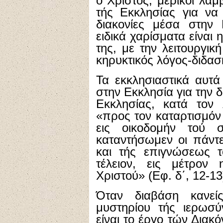
ο Χριστός, μερικοί λα
τής Εκκλησίας για να 
διακονίες μέσα στην 
ειδικά χαρίσματα είναι
της, με την λειτουργική
κηρυκτικός λόγος-διδασκ
Τα εκκλησιαστικά αυτά
στην Εκκλησία για την δ
Εκκλησίας, κατά τον
«προς τον καταρτισμόν 
εις οικοδομήν τού 
καταντήσωμεν οι πάντε
και τής επιγνώσεως τ
τέλειον, εις μέτρον
Χριστού» (Εφ. δ΄, 12-13
Όταν διαβάση κανεί
μυστηρίου τής ιερωσύν
είναι το έργο τών Δια