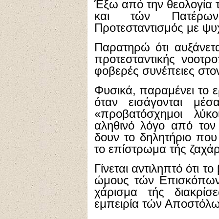
Έξω από την θεολογία
και τών Πατέρων 
Προτεσταντισμός με ψυ
Παρατηρώ ότι αυξάνετα
προτεσταντικής νοοτρ
φοβερές συνέπειες στο
Φυσικά, παραμένει το ε
όταν εισάγονται μέσ
«προβατόσχημοι λύκ
αληθινό λόγο από τον
δουν το δηλητήριο που
το επίστρωμα τής ζαχά
Γίνεται αντιληπτό ότι τ
ώμους τών Επισκόπων
χάρισμα τής διακρί
εμπειρία τών Αποστόλω