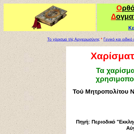
Ο
ρθ
Δ
ογμα
Κε
Το χάρισμα τής Αρχιερωσύνης
*
Γενικό και ειδικό 
Χαρίσματ
Τα χαρίσμα
χρησιμοπο
Τού Μητροπολίτου Ν
Πηγή: Περιοδικό "Εκκλη
Αύ