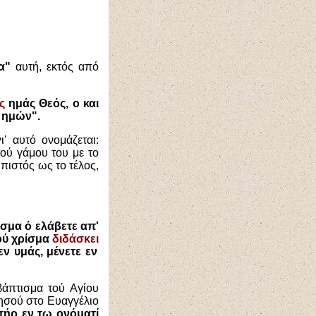
α"
αυτή, εκτός από
ας
ημάς Θεός, ο και
ς ημών".
' αυτό ονομάζεται:
τού γάμου του με το
πιστός ως το τέλος,
ρίσμα ό ελάβετε απ'
τού χρίσμα
διδάσκει
εν υμάς, μένετε εν
άπτισμα τού Αγίου
Ιησού στο Ευαγγέλιο
τήρ εν τω ονόματί