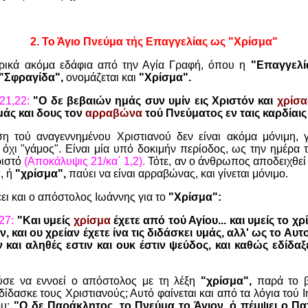
2.
Το Άγιο Πνεύμα τής Επαγγελίας ως "Χρίσμα"
ρικά ακόμα εδάφια από την Αγία Γραφή, όπου η
"Επαγγελί
"Σφραγίδα",
ονομάζεται και
"Χρίσμα".
21,22:
"Ο δε βεβαιών ημάς συν υμίν εις Χριστόν και
χρίσ
άς και δους τον
αρραβώνα
τού Πνεύματος εν ταις καρδίαι
η τού αναγεννημένου Χριστιανού δεν είναι ακόμα μόνιμη, γι
 όχι "γάμος". Είναι μία υπό δοκιμήν περίοδος, ως την ημέρα 
ριστό
(Αποκάλυψις 21/κα΄ 1,2).
Τότε, αν ο άνθρωπος αποδειχθεί 
, ή
"χρίσμα",
παύει να είναι αρραβώνας, και γίνεται μόνιμο.
έει και ο απόστολος Ιωάννης για το
"Χρίσμα":
27:
"Και υμείς
χρίσμα
έχετε από τού Αγίου... και υμείς το χ
ίν, και ου χρείαν έχετε ίνα τις διδάσκει υμάς, αλλ' ως το Αυ
και αληθές εστιν και ουκ έστιν ψεύδος, και καθώς εδίδαξ
ύσε να εννοεί ο απόστολος με τη λέξη
"χρίσμα",
παρά το β
ίδασκε τους Χριστιανούς; Αυτό φαίνεται και από τα λόγια τού 
ου:
"Ο δε Παράκλητος, το Πνεύμα το Άγιον, ό πέμψει ο Πα