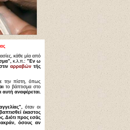
νας
ασίες, κάθε μία από
σμα",
κ.λ.π.:
"Εν ω
στιν
αρραβών
τής
με την πίστη, όπως
αι
το βάπτισμα στο
ι αυτή αναφέρεται.
γγελίας",
όταν οι
 βαπτισθεί έκαστος
ς. Διότι προς εσάς
μακράν, όσους αν