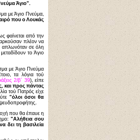
Πνεύμα Άγιο".
σμα με Άγιο Πνεύμα,
καιρό που ο Λουκάς
ως φαίνεται από την
επαρκούσαν πλέον να
ι απλωνόταν σε όλη
 μεταδίδουν το Άγιο
σμα με Άγιο Πνεύμα
τοιο, τα λόγια τού
άξεις 2/β΄ 39
), είπε
ς, και προς πάντας
λία τού Πατρός είχε
ούτε
"όλοι όσοι θα
 ψευδοπροφήτης.
ποχή που θα έπαυε η
δημο:
"Αλήθεια σου
να δει τη βασιλεία