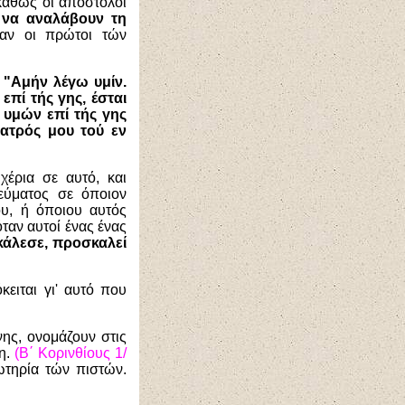
καθώς οι απόστολοι
να αναλάβουν τη
αν οι πρώτοι τών
:
"Αμήν λέγω υμίν.
επί τής γης, έσται
 υμών επί τής γης
Πατρός μου τού εν
έρια σε αυτό, και
εύματος σε όποιον
ου, ή όποιου αυτός
ταν αυτοί ένας ένας
άλεσε, προσκαλεί
ειται γι' αυτό που
ης, ονομάζουν στις
η.
(Β΄ Κορινθίους 1/
ωτηρία τών πιστών.