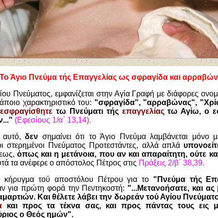
Το Άγιο Πνεύμα τής Επαγγελίας ως σφραγίδα και αρραβώ
ίου Πνεύματος, εμφανίζεται στην Αγία Γραφή με διάφορες ονομ
 κάποιο χαρακτηριστικό του:
"σφραγίδα", "αρραβώνας", "Χρί
εσφραγίσθητε
τω Πνεύματι τής
επαγγελίας
τω Αγίω, ο ε
..."
(Εφεσίους 1/α΄ 13,14).
ο αυτό,
δεν
σημαίνει ότι το Άγιο Πνεύμα λαμβάνεται μόνο 
ιοι στερημένοι Πνεύματος Προτεστάντες, αλλά απλά
υπονοείτ
τεως,
όπως και η μετάνοια, που αν και απαραίτητη, ούτε κα
υτά τα ανέφερε ο απόστολος Πέτρος στις
Πράξεις 2/β΄ 38,39.
το κήρυγμα τού αποστόλου Πέτρου για το
"Πνεύμα τής Επα
βαν για πρώτη φορά την Πεντηκοστή:
"...Μετανοήσατε, και ας
 αμαρτιών. Και θέλετε λάβει την δωρεάν τού Αγίου Πνεύματο
α
και προς τα τέκνα σας, και προς πάντας τους εις 
ριος ο Θεός ημών".