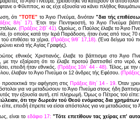
αμαρείτες το Άγιο Πνεύμα, χρειάστηκε να κατεβούν οι απόστολοι
έφτανε ο Φίλιππος, κι ας είχε εξουσία να κάνει πλήθος θαυμάτω
ωση, ότι
"TOTE"
το Άγιο Πνεύμα, δινόταν
"δια τής επιθέσε
άξεις 8/η΄ 17).
Έτσι την Πεντηκοστή, το Άγιο Πνεύμα βάπτι
στόλων.
(Πράξεις 2/β΄ 41).
Ομοίως, ο Παύλος έλαβε το Άγιο Πνε
νία, (ο οποίος κατά την Ιερά Παράδοση, ήταν ένας από τους 70
α τού επιθέσει τα χέρια.
(Πράξεις 9/θ΄ 17,18).
(Ένα δείγμα τού π
ώνει κενά τής Αγίας Γραφής).
ρώτος εθνικός Χριστιανός, έλαβε το βάπτισμα στο Άγιο Πν
 με την εξαίρεση ότι το έλαβε προτού βαπτισθεί στο νερό,
σει, επειδή ήταν εθνικός.
(Πράξεις 10/ι΄ 44 - 48).
Τέλος, με την
ου, έλαβαν το Άγιο Πνεύμα οι 12 άνδρες τής Εφέσου.
(Πράξεις 
 προσεκτικά την αφήγηση στις
Πράξεις 8/η΄ 14 - 19.
Όταν χρει
όστολοι για να μεταδώσουν το Άγιο Πνεύμα στους ήδη βαπτισμ
αυτός την εξουσία αυτή, επί πληρωμή. Όμως ο Πέτρος τού είπε
απώλειαν, ότι την δωρεάν τού Θεού ενόμισας δια χρημάτων
 είπε, επειδή έπρεπε να είσαι απόστολος για να μεταδώσεις το 
ως, είναι το
εδάφιο 17:
"Τότε επετίθουν τας χείρας επ' αυτ