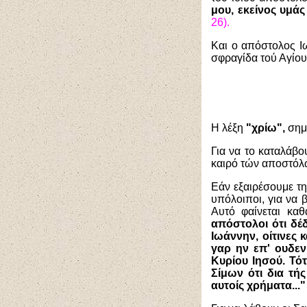
μου, εκείνος υμά
26).
Και ο απόστολος Ιω
σφραγίδα τού Αγίου
Η λέξη
"χρίω",
σημ
Για να το καταλάβ
καιρό τών αποστόλ
Εάν εξαιρέσουμε τη
υπόλοιποι, για να
Αυτό φαίνεται κα
απόστολοι ότι δέ
Ιωάννην, οίτινες
γαρ ην επ' ουδεν
Κυρίου Ιησού. Τότ
Σίμων ότι δια τ
αυτοίς χρήματα..."