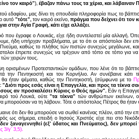
ίνο τον καιρό"
),
έβαζαν πάνω τους τα χέρια, και λάβαιναν 
ού εδαφίου, μας δίνει τη σπουδαία πληροφορία πως το βάπτι
πο αυτό
"τότε",
τον καιρό εκείνο,
πράγμα που δείχνει ότι τον 
ια στην Αγία Γραφή, κάτι είχε αλλάξει.
ρό που έγραφε ο Λουκάς, είχε ήδη συντελεστεί μία αλλαγή. Όπ
ουμε, ήδη υπήρχαν προβλήματα, με το ότι οι απόστολοι δεν 
ο Πνεύμα, καθώς το πλήθος τών πιστών συνεχώς μεγάλωνε, κα
όστολοι έπρεπε συνεχώς να τρέχουν από τόπο σε τόπο για να
 τών χειρών τους.
ψη ορισμένων Προτεσταντικών ομάδων, που λένε ότι το βάπτι
ετά την Πεντηκοστή και τον Κορνήλιο. Αν συνέβαινε κάτι τέ
 θα ήταν ψέματα, καθώς την Πεντηκοστή, (σύμφωνα με το
Πρ
:
"Διότι προς εσάς είναι η Επαγγελία, και προς τα τέκνα σα
 όσους αν προσκαλέσει Κύριος ο Θεός ημών".
Εάν η Επαγγε
αιρό τού Λουκά, ούτε
"τα τέκνα"
τών ανθρώπων εκείνων, 
θα μπορούσαν να τη λάβουν. Τότε ο απόστολος Πέτρος θα ήταν
μαινε ότι δεν θα μπορούσε να σωθεί κανένας πλέον, από την ε
ρός ως σήμερα, επειδή ο Ιησούς Χριστός είχε πει στο Νικό
δεν ξαναγεννηθεί (εξ' ύδατος και Πνεύματος), δεν μπορεί 
 3/γ΄ 3,5).