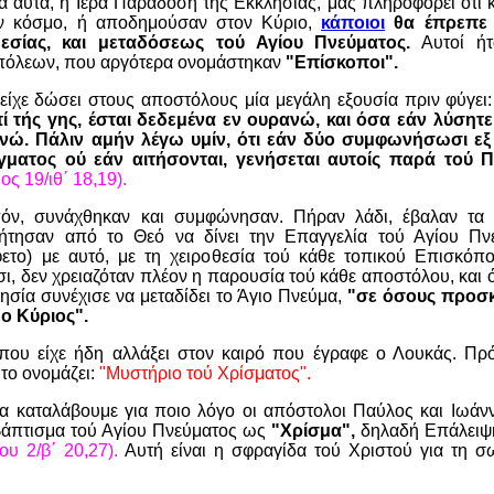
α αυτά, η Ιερά Παράδοση τής Εκκλησίας, μας πληροφορεί ότι 
ον κόσμο, ή αποδημούσαν στον Κύριο,
κάποιοι
θα έπρεπε 
θεσίας, και μεταδόσεως τού Αγίου Πνεύματος.
Αυτοί ήτ
πόλεων, που αργότερα ονομάστηκαν
"Επίσκοποι".
 είχε δώσει στους αποστόλους μία μεγάλη εξουσία πριν φύγει
 τής γης, έσται δεδεμένα εν ουρανώ, και όσα εάν λύσητε 
νώ. Πάλιν αμήν λέγω υμίν, ότι εάν δύο συμφωνήσωσι εξ
ματος ού εάν αιτήσονται, γενήσεται αυτοίς παρά τού 
ος 19/ιθ΄ 18,19).
πόν, συνάχθηκαν και συμφώνησαν. Πήραν λάδι, έβαλαν τα χ
ήτησαν από το Θεό να δίνει την Επαγγελία τού Αγίου Πν
ετο) με αυτό, με τη χειροθεσία τού κάθε τοπικού Επισκόπ
σι, δεν χρειαζόταν πλέον η παρουσία τού κάθε αποστόλου, και ό
ησία συνέχισε να μεταδίδει το Άγιο Πνεύμα,
"σε όσους προσκ
ο Κύριος".
που είχε ήδη αλλάξει στον καιρό που έγραφε ο Λουκάς. Πρόκ
το ονομάζει:
"Μυστήριο τού Χρίσματος".
 καταλάβουμε για ποιο λόγο οι απόστολοι Παύλος και Ιωάνν
 βάπτισμα τού Αγίου Πνεύματος ως
"Χρίσμα",
δηλαδή Επάλειψ
ου 2/β΄ 20,27).
Αυτή είναι η σφραγίδα τού Χριστού για τη σ
.