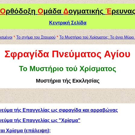
Ο
ρθόδοξη
Ο
μάδα
Δ
ογματικής
Έ
ρευνα
Κεντρική Σελίδα
ισμένοι
*
Το σχήμα του Σταυρού
*
Το Μυστήριο τού Χρίσματος: Το άγιο Μύρο 
Σφραγίδα Πνεύματος Αγίου
Το Μυστήριο τού Χρίσματος
Μυστήρια τής Εκκλησίας
νεύμα τής Επαγγελίας ως σφραγίδα και αρραβώνας
νεύμα τής Επαγγελίας ως "Χρίσμα"
ται Χρίσμα (επάλειψη);