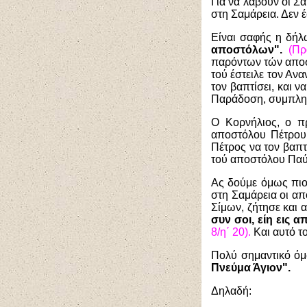
Για να λάβουν οι Σ
στη Σαμάρεια. Δεν 
Είναι σαφής η δήλ
αποστόλων".
(Πρ
παρόντων τών απο
τού έστειλε τον Ανα
τον βαπτίσει, και ν
Παράδοση, συμπληρ
Ο Κορνήλιος, ο π
αποστόλου Πέτρου,
Πέτρος να τον βαπτί
τού αποστόλου Παύλ
Ας δούμε όμως πιο
στη Σαμάρεια οι απ
Σίμων, ζήτησε και 
συν σοι, είη εις 
8/η΄ 20).
Και αυτό το
Πολύ σημαντικό όμ
Πνεύμα Άγιον".
Δηλαδή: