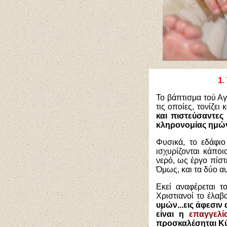
1.
Το βάπτισμα τού Αγ
τις οποίες, τονίζει
και πιστεύσαντες
κληρονομίας ημών
Φυσικά, το εδάφι
ισχυρίζονται κάπο
νερό, ως έργο πίσ
Όμως, και τα δύο α
Εκεί αναφέρεται 
Χριστιανοί το έλα
υμών...εις άφεσιν
είναι η
επαγγελί
προσκαλέσηται Κύ