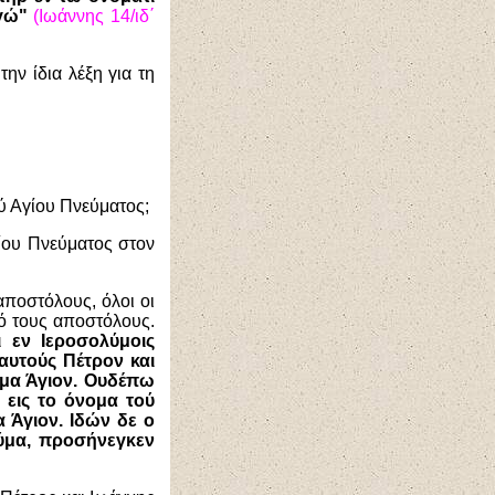
εγώ"
(Ιωάννης 14/ιδ΄
ην ίδια λέξη για τη
ού Αγίου Πνεύματος;
ίου Πνεύματος στον
αποστόλους, όλοι οι
ό τους αποστόλους.
 εν Ιεροσολύμοις
αυτούς Πέτρον και
ύμα Άγιον. Ουδέπω
 εις το όνομα τού
α Άγιον. Ιδών δε ο
ύμα, προσήνεγκεν