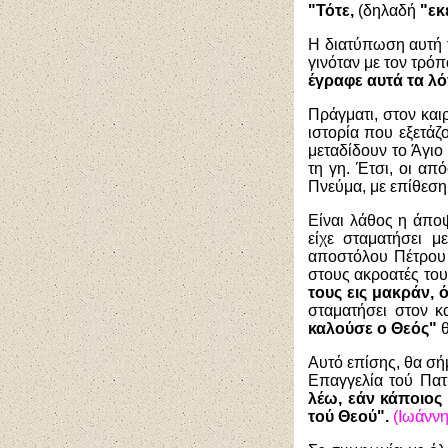
"Τότε,
(δηλαδή
"εκε
Η διατύπωση αυτή τ
γινόταν με τον τρό
έγραφε αυτά τα λόγ
Πράγματι, στον και
ιστορία που εξετάζ
μεταδίδουν το Άγι
τη γη. Έτσι, οι απ
Πνεύμα, με επίθεση
Είναι λάθος η άπο
είχε σταματήσει μ
αποστόλου Πέτρου
στους ακροατές του
τους εις μακράν,
σταματήσει στον κ
καλούσε ο Θεός"
Αυτό επίσης, θα σή
Επαγγελία τού Πατ
λέω, εάν κάποιος 
τού Θεού".
(Ιωάννης