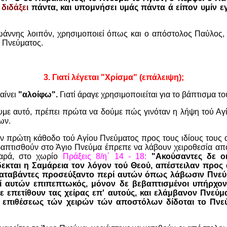
ς
διδάξει
πάντα, και υπομνήσει υμάς πάντα ά είπον υμίν 
άννης λοιπόν, χρησιμοποιεί όπως και ο απόστολος Παύλος, τ
 Πνεύματος.
3.
Γιατί λέγεται "Χρίσμα" (επάλειψη);
αίνει
"αλοίφω".
Γιατί άραγε χρησιμοποιείται για το βάπτισμα τ
ουμε αυτό, πρέπει πρώτα να δούμε πώς γινόταν η λήψη τού Αγ
ων.
ν πρώτη κάθοδο τού Αγίου Πνεύματος προς τους ιδίους τους 
 βαπτισθούν στο Άγιο Πνεύμα έπρεπε να λάβουν χειροθεσία απ
θαρά, στο χωρίο
Πράξεις 8/η΄ 14 - 18:
"Ακούσαντες δε οι
δεκται η Σαμάρεια τον λόγον τού Θεού, απέστειλαν προς 
 καταβάντες προσεύξαντο περί αυτών όπως λάβωσιν Πνε
ί αυτών επιπεπτωκός, μόνον δε βεβαπτισμένοι υπήρχον
ε επετίθουν τας χείρας επ' αυτούς, και ελάμβανον Πνεύμ
ής επιθέσεως τών χειρών τών αποστόλων δίδοται το Πνε