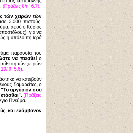
 Πέτρος και Ιωάννης
ν.
(Πράξεις 8/η΄ 6,7).
ως τών χειρών τών
σε 3.000 πιστούς,
ύμα, αφού ο Κύριος
 αποστόλους), για να
ώς η υπόλοιπη Ιερά
εύμα παρουσία τού
ώστε να πεισθεί
ο
 επίθεση τών χειρών
19/ιθ΄ 5,6).
άστηκε να κατεβούν
ένους Σαμαρείτες, ο
:
"Το αργύριόν σου
 κτάσθαι".
(Πράξεις
Άγιο Πνεύμα.
ούς, και ελάμβανον