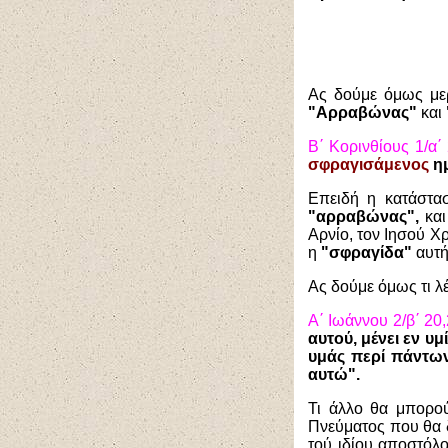
Ας δούμε όμως με
"Αρραβώνας"
και
Β΄ Κορινθίους 1/α΄ 
σφραγισάμενος
ημ
Επειδή η κατάστασ
"αρραβώνας",
και
Αρνίο, τον Ιησού Χ
η
"σφραγίδα"
αυτή
Ας δούμε όμως τι λ
Α΄ Ιωάννου 2/β΄ 20,
αυτού, μένει εν υμ
υμάς περί πάντων 
αυτώ".
Τι άλλο θα μπορο
Πνεύματος που θα δ
τού ιδίου αποστόλ